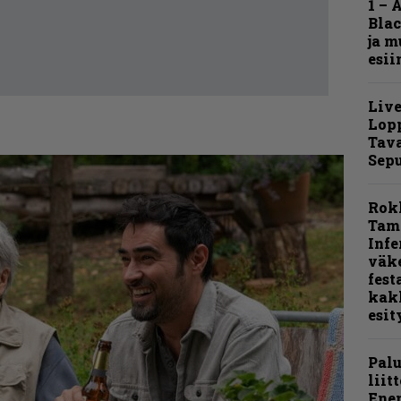
1 – 
Blac
ja m
esii
Live
Lop
Tava
Sepu
Rok
Tamp
Infe
väk
fest
kak
esit
Pal
liit
Ene