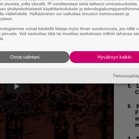
k
i sivuista, joilla vierailit, IP-osoitteestasi sekä laitteesi ominaisuuksista
m
an yksityiskohtaisesti käyttötarkoituksiin ja teknologiakumppaneihimm
la välilehdellä. Hylkääminen voi vaikuttaa sivuston toimivuuteen ja
yyteen.
”
p
tin Chioreanu
. Sen pariin.
knologiamme voivat käsitellä tietoja myös ilman suostumusta, jos niillä o
j
u peruste. Voit vastustaa tätä tai muuttaa asetuksiasi milloin tahansa se
lä.
p
K
Omat valintani
Hyväksyn kaikki
P
k
v
Tietosuojak
C
N
F
m
m
T