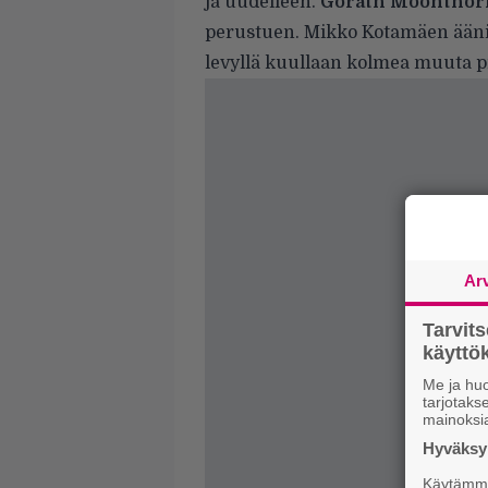
ja uudelleen.
Gorath Moonthor
perustuen. Mikko Kotamäen ääni s
levyllä kuullaan kolmea muuta p
Ar
Tarvit
käytt
Me ja huo
tarjotak
mainoksi
Hyväksym
Käytämme 