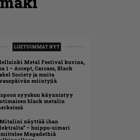
amäki
LUETUIMMAT NYT
ellsinki Metal Festival kuvina,
sa 1 – Accept, Carcass, Black
abel Society ja muita
vauspäivän esiintyjiä
Espoon syyskuu käynnistyy
otimaisen black metalin
erkeissä
Mitalini näyttää ihan
lektralta” – huippu-uimari
amittelee Megadethiä