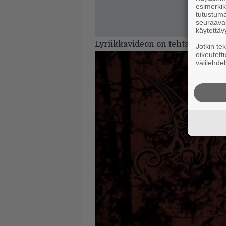
esimerkiks
tutustuma
seuraaval
käytettäv
Lyriikkavideon on tehtaillut
Cos
Jotkin te
oikeutett
välilehdel