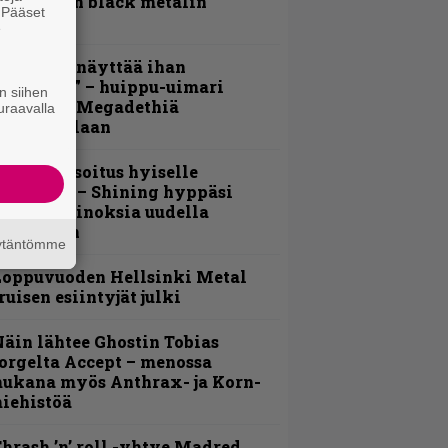
otimaisen black metalin
. Pääset
erkeissä
e
Mitalini näyttää ihan
lektralta” – huippu-uimari
n siihen
amittelee Megadethiä
uraavalla
alkinnollaan
unnianosoitus hyiselle
ohjolalle – Shining hyppäsi
eskelle kinoksia uudella
ideollaan
äytäntömme
Loppuvuoden Hellsinki Metal
ruisen esiintyjät julki
äin lähtee Ghostin Tobias
orgelta Accept – menossa
ukana myös Anthrax- ja Korn-
iehistöä
hrash ’n’ roll -yhtye Madred