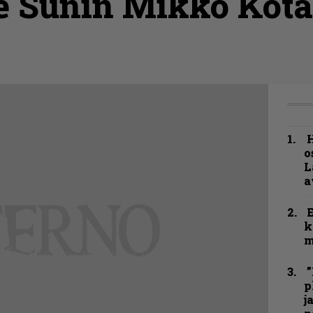
e Sunin Mikko Kot
H
o
L
a
k
m
”
p
j