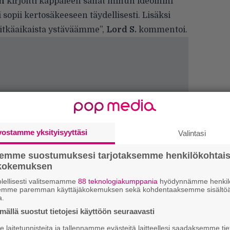
n
kirjoitti kappaleen sanat minun ideoihini
opii kertosäkeeseen täydellisesti. Lisäksi
itkäaikaista ystäväämme”,
Lord S.
kommentoi.
vostamme yksityisyyttäsi
Valintasi
semme suostumuksesi tarjotaksemme henkilökohtai
ökokemuksen
H
o
lellisesti valitsemamme
88 teknologiakumppania
hyödynnämme henkilö
L
semme paremman käyttäjäkokemuksen sekä kohdentaaksemme sisältöä
a
a.
ällä suostut tietojesi käyttöön seuraavasti
laitetunnisteita ja tallennamme evästeitä laitteellesi saadaksemme tie