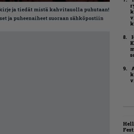
r
kirje ja tiedät mistä kahvitauolla puhutaan!
k
v
et ja puheenaiheet suoraan sähköpostiin
k
K
m
s
A
k
v
Hell
Fest