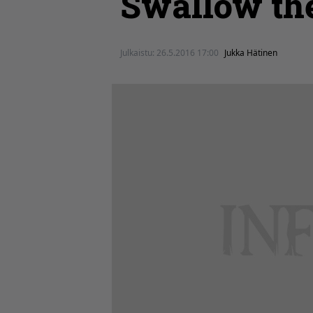
Swallow th
Julkaistu:
26.5.2016 17:00
Jukka Hätinen