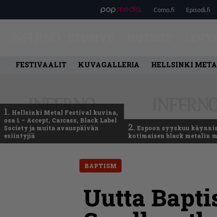
Como.fi
Episodi.fi
ETUSIVU
UUTISET
LEVY
FESTIVAALIT
KUVAGALLERIA
HELLSINKI META
1.
Hellsinki Metal Festival kuvina,
osa 1 – Accept, Carcass, Black Label
2.
Society ja muita avauspäivän
Espoon syyskuu käynni
esiintyjiä
kotimaisen black metalin m
BAPTISM
Uutta Bapti