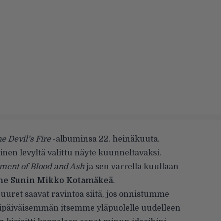
he Devil’s Fire
-albuminsa 22. heinäkuuta.
inen levyltä valittu näyte kuunneltavaksi.
ment of Blood and Ash
ja sen varrella kuullaan
he Sunin Mikko Kotamäkeä
.
ret saavat ravintoa siitä, jos onnistumme
päiväisemmän itsemme yläpuolelle uudelleen