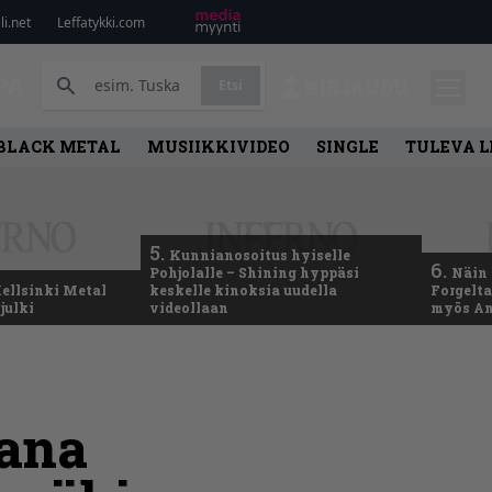
i.net
Leffatykki.com
PA
Etsi
KIRJAUDU
BLACK METAL
MUSIIKKIVIDEO
SINGLE
TULEVA 
5.
Kunnianosoitus hyiselle
6.
Pohjolalle – Shining hyppäsi
Näin 
ellsinki Metal
keskelle kinoksia uudella
Forgelt
julki
videollaan
myös An
kana