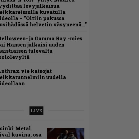
yydittää levyjulkaisua
eikkareissulla kuvatulla
ideolla – ”Oltiin pakussa
usihädässä helvetin väsyneenä…”
Helloween- ja Gamma Ray -mies
ai Hansen julkaisi uuden
aistiaisen tulevalta
oololevyltä
nthrax vie katsojat
eikkatunnelmiin uudella
ideollaan
LIVE
sinki Metal
ival kuvina, osa