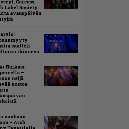
Accept, Carcass,
k Label Society
uita avauspäivän
ntyjiä
arvio:
puunmyyty
stia saatteli
lturan ikiuneen
ki Raikasi
ereella –
rnon neljä
evää nostoa
arin
kospäivän
yksistä
uu vanhaan
toon – Arch
my Tavastialla