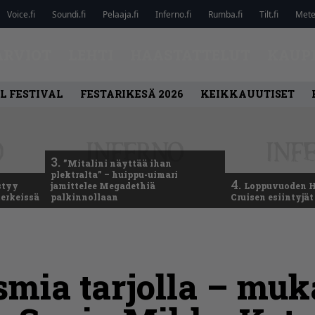
Voice.fi
Soundi.fi
Pelaaja.fi
Inferno.fi
Rumba.fi
Tilt.fi
Metel
ARVIOT
LEHTI
HAASTATTELUT
KAUP
L FESTIVAL
FESTARIKESÄ 2026
KEIKKAUUTISET
3.
”Mitalini näyttää ihan
plektralta” – huippu-uimari
4.
styy
jamittelee Megadethiä
Loppuvuoden H
erkeissä
palkinnollaan
Cruisen esiintyjät 
smia tarjolla – mu