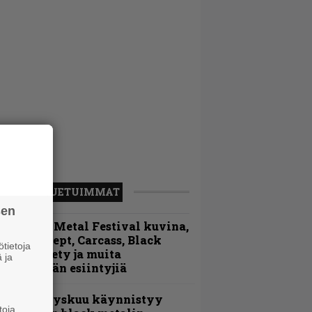
LUETUIMMAT
sen
ellsinki Metal Festival kuvina,
sa 1 – Accept, Carcass, Black
tietoja
abel Society ja muita
 ja
vauspäivän esiintyjiä
Espoon syyskuu käynnistyy
toja