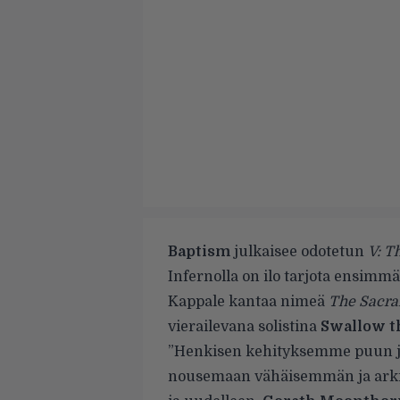
Baptism
julkaisee odotetun
V: T
Infernolla on ilo tarjota ensimmä
Kappale kantaa nimeä
The Sacra
vierailevana solistina
Swallow t
”Henkisen kehityksemme puun juu
nousemaan vähäisemmän ja arki