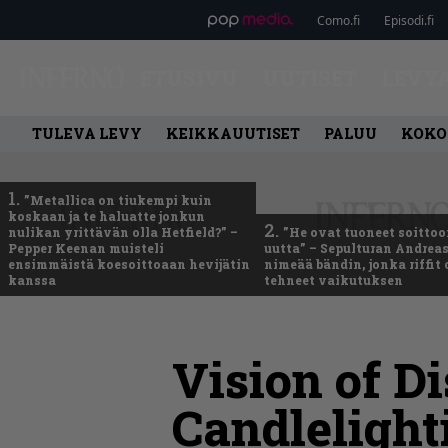
Como.fi
Episodi.fi
ETUSIVU
UUTISET
LEVY
TULEVA LEVY
KEIKKAUUTISET
PALUU
KOKO
1.
”Metallica on tiukempi kuin
koskaan ja te haluatte jonkun
2.
nulikan yrittävän olla Hetfield?” –
”He ovat tuoneet soittoo
Pepper Keenan muisteli
uutta” – Sepulturan Andreas
ensimmäistä koesoittoaan hevijätin
nimeää bändin, jonka riffit
kanssa
tehneet vaikutuksen
Vision of Di
Candlelight