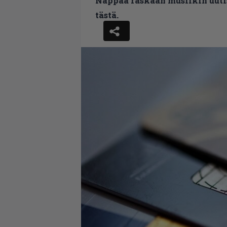
Nappaa raskaan musiikin uutis
tästä.