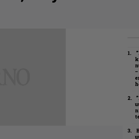
”
k
n
–
e
h
”
u
n
t
B
u