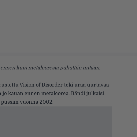
o ennen kuin metalcoresta puhuttiin mitään.
rustettu
Vision of Disorder
teki uraa uurtavaa
 jo kauan ennen metalcorea. Bändi julkaisi
it pussiin vuonna 2002.