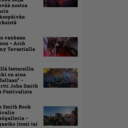
evää nostoa
arin
kospäivän
yksistä
uu vanhaan
toon – Arch
my Tavastialla
llä festareilla
ki on aina
allaan” –
rtti John Smith
 Festivalista
n Smith Rock
ivalin
sögalleria –
aatko itsesi tai