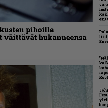
väk
fest
kak
esit
kusten pihoilla
Pal
ät väittävät hukanneensa
liit
Ene
”Näi
kaik
kohd
rapo
Rock
Joh
Fest
ylei
bong