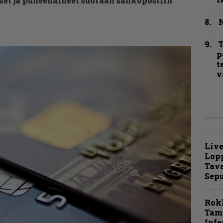
et ja puheenaiheet suoraan sähköpostiin
N
T
p
t
v
Live
Lop
Tava
Sepu
Rok
Tamp
Infe