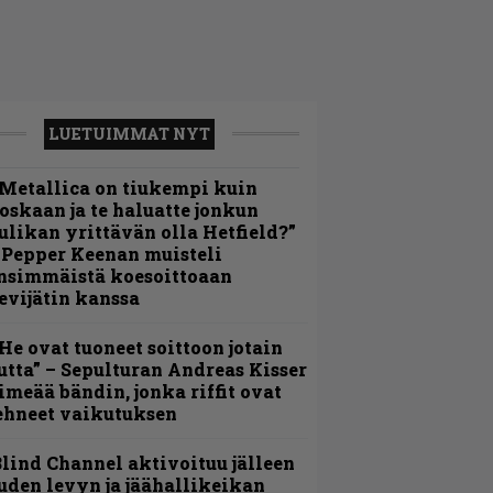
LUETUIMMAT NYT
Metallica on tiukempi kuin
oskaan ja te haluatte jonkun
ulikan yrittävän olla Hetfield?”
 Pepper Keenan muisteli
nsimmäistä koesoittoaan
evijätin kanssa
He ovat tuoneet soittoon jotain
utta” – Sepulturan Andreas Kisser
imeää bändin, jonka riffit ovat
ehneet vaikutuksen
lind Channel aktivoituu jälleen
uden levyn ja jäähallikeikan