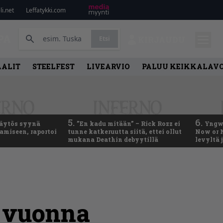
i.net
Leffatykki.com
PA
Etsi
KIRJAUDU
AALIT
STEELFEST
LIVEARVIO
PALUU KEIKKALAVO
5.
6.
käytös syynä
”En kadu mitään” – Rick Rozz ei
Yngwi
tamiseen, raportoi
tunne katkeruutta siitä, ettei ollut
Now or N
mukana Deathin debyytillä
levyltä 
ä vuonna