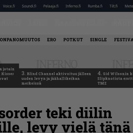
Voice.fi
Soundi.fi
Pelaaja.fi
Inferno.fi
Rumba.fi
Tilt.fi
Metel
ARVIOT
LEHTI
HAASTATTELUT
KAUP
ONPANOMUUTOS
ERO
POTKUT
SINGLE
FESTIV
n jotain
3.
4.
 Kisser
Blind Channel aktivoituu jälleen
Sid Wilsonin 
 ovat
uuden levyn ja jäähallikeikan
Slipknotista erot
merkeissä
TMZ
sorder teki diilin
ille, levy vielä tän