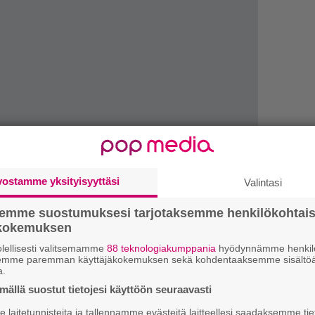
vostamme yksityisyyttäsi
Valintasi
”
k
semme suostumuksesi tarjotaksemme henkilökohtai
n
ökokemuksen
–
e
lellisesti valitsemamme
88 teknologiakumppania
hyödynnämme henkilö
h
 Mike Kennedy panivat välillä pystyyn
semme paremman käyttäjäkokemuksen sekä kohdentaaksemme sisältöä
a.
a jo 2006 VoD palasi keikoille. Viime keväänä
”
ällä suostut tietojesi käyttöön seuraavasti
ändi on tehnyt sopimuksen Candlelight
u
laitetunnisteita ja tallennamme evästeitä laitteellesi saadaksemme tie