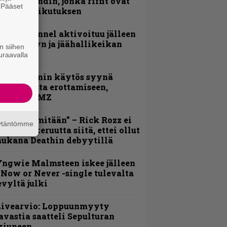
imeää bändin, jonka riffit ovat
. Pääset
ehneet vaikutuksen
e
lind Channel aktivoituu jälleen
uden levyn ja jäähallikeikan
n siihen
erkeissä
uraavalla
id Wilsonin käytös syynä
lipknotista erottamiseen,
aportoi TMZ
En kadu mitään” – Rick Rozz ei
äytäntömme
unne katkeruutta siitä, ettei ollut
ukana Deathin debyytillä
ngwie Malmsteen iskee jälleen
 Now or Never -single tulevalta
evyltä julki
Livearvio: Loppuunmyyty
avastia saatteli Sepulturan
kiuneen