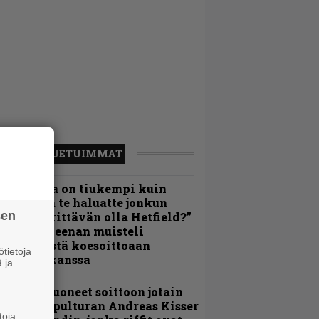
LUETUIMMAT
Metallica on tiukempi kuin
oskaan ja te haluatte jonkun
sen
ulikan yrittävän olla Hetfield?”
 Pepper Keenan muisteli
nsimmäistä koesoittoaan
tietoja
evijätin kanssa
 ja
He ovat tuoneet soittoon jotain
utta” – Sepulturan Andreas Kisser
toja