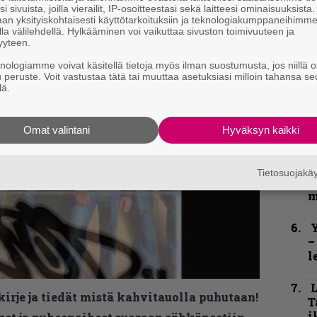
odottaa vielä tänä vuonna.
n
i sivuista, joilla vierailit, IP-osoitteestasi sekä laitteesi ominaisuuksista
t
uusi The Enemy -biisi tästä!
an yksityiskohtaisesti käyttötarkoituksiin ja teknologiakumppaneihimm
la välilehdellä. Hylkääminen voi vaikuttaa sivuston toimivuuteen ja
yyteen.
B
u
knologiamme voivat käsitellä tietoja myös ilman suostumusta, jos niillä o
m
u peruste. Voit vastustaa tätä tai muuttaa asetuksiasi milloin tahansa se
lä.
S
S
Omat valintani
Hyväksyn kaikki
r
”
Tietosuojak
t
m
Y
–
l
kirje ja tiedät mistä kahvitauolla puhutaan!
T
i