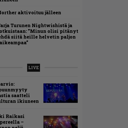
orther aktivoituu jälleen
arja Turunen Nightwishistä ja
otkuistaan: ”Minun olisi pitänyt
ehdä siitä heille helvetin paljon
aikeampaa”
LIVE
arvio:
puunmyyty
stia saatteli
lturan ikiuneen
ki Raikasi
ereella –
rnon neljä