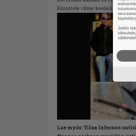
Recordsin kanssa. Levyä voidaan 
esimerkiks
Kuuntele viime kesänä julkaistu 
tutustuma
seuraaval
käytettäv
Jotkin te
oikeutett
välilehdel
Lue myös:
Tilaa Infernon uutis