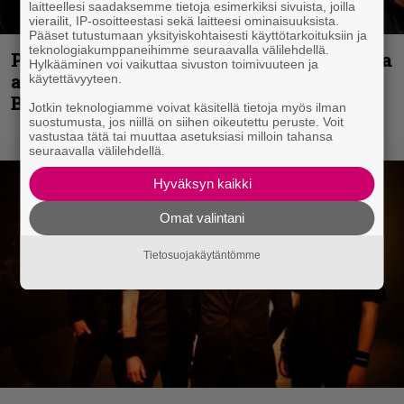
laitteellesi saadaksemme tietoja esimerkiksi sivuista, joilla
vierailit, IP-osoitteestasi sekä laitteesi ominaisuuksista.
Pääset tutustumaan yksityiskohtaisesti käyttötarkoituksiin ja
teknologiakumppaneihimme seuraavalla välilehdellä.
Paul Di’Anno on Iron Maidenin laulajista
Hylkääminen voi vaikuttaa sivuston toimivuuteen ja
ainoa todellinen legenda, sanoo Blaze
käytettävyyteen.
Bayley
Jotkin teknologiamme voivat käsitellä tietoja myös ilman
suostumusta, jos niillä on siihen oikeutettu peruste. Voit
vastustaa tätä tai muuttaa asetuksiasi milloin tahansa
seuraavalla välilehdellä.
Hyväksyn kaikki
Omat valintani
Tietosuojakäytäntömme