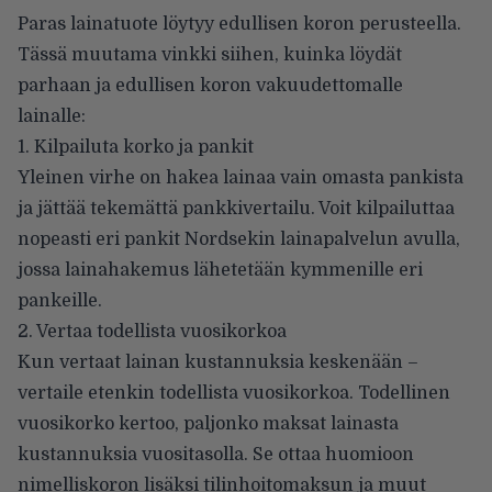
Paras lainatuote löytyy edullisen koron perusteella.
Tässä muutama vinkki siihen, kuinka löydät
parhaan ja edullisen koron vakuudettomalle
lainalle:
1. Kilpailuta korko ja pankit
Yleinen virhe on hakea lainaa vain omasta pankista
ja jättää tekemättä pankkivertailu. Voit kilpailuttaa
nopeasti eri pankit Nordsekin lainapalvelun avulla,
jossa lainahakemus lähetetään kymmenille eri
pankeille.
2. Vertaa todellista vuosikorkoa
Kun vertaat lainan kustannuksia keskenään –
vertaile etenkin todellista vuosikorkoa. Todellinen
vuosikorko kertoo, paljonko maksat lainasta
kustannuksia vuositasolla. Se ottaa huomioon
nimelliskoron lisäksi tilinhoitomaksun ja muut