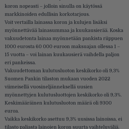
koron nopeasti – jolloin sinulla on käytössä
markkinoiden edullisin korkotarjous.
Voit
vertailla lainassa
koron ja kulujen lisäksi
myönnettävää lainasummaa ja kuukausierää. Koska
vakuudetonta lainaa myönnetään pankista riippuen
1000 eurosta 60 000 euroon maksuajan ollessa 1 –
15 vuotta – voi lainan kuukausierä vaihdella paljon
eri pankeissa.
Vakuudettoman kulutusluoton keskikorko oli 9,3%
Suomen Pankin tilaston mukaan vuoden 2022
viimeisellä vuosineljänneksellä uusien
myönnettyjen
kulutusluottojen keskikorko oli 9,3%
.
Keskimääräinen kulutusluoton määrä oli 9300
euroa.
Vaikka keskikorko asettuu 9,3% uusissa lainoissa, ei
tilasto paljasta lainojen koron suurta vaihteluväliä.