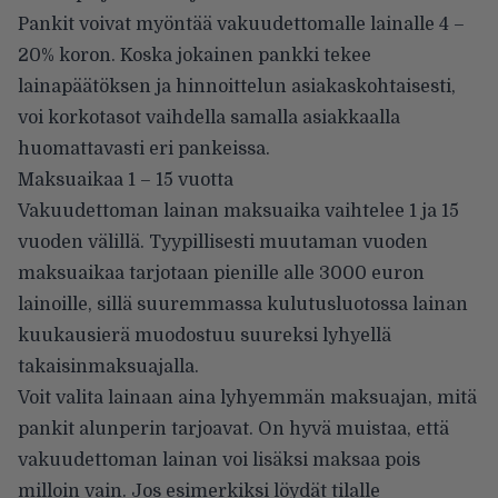
Pankit voivat myöntää vakuudettomalle lainalle 4 –
20% koron. Koska jokainen pankki tekee
lainapäätöksen ja hinnoittelun asiakaskohtaisesti,
voi korkotasot vaihdella samalla asiakkaalla
huomattavasti eri pankeissa.
Maksuaikaa 1 – 15 vuotta
Vakuudettoman lainan maksuaika vaihtelee 1 ja 15
vuoden välillä. Tyypillisesti muutaman vuoden
maksuaikaa tarjotaan pienille alle 3000 euron
lainoille, sillä suuremmassa kulutusluotossa lainan
kuukausierä muodostuu suureksi lyhyellä
takaisinmaksuajalla.
Voit valita lainaan aina lyhyemmän maksuajan, mitä
pankit alunperin tarjoavat. On hyvä muistaa, että
vakuudettoman lainan voi lisäksi maksaa pois
milloin vain. Jos esimerkiksi löydät tilalle