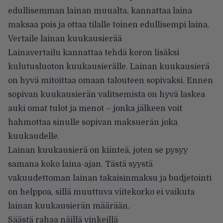
edullisemman lainan muualta, kannattaa laina
maksaa pois ja ottaa tilalle toinen edullisempi laina.
Vertaile lainan kuukausierää
Lainavertailu kannattaa tehdä koron lisäksi
kulutusluoton kuukausierälle. Lainan kuukausierä
on hyvä mitoittaa omaan talouteen sopivaksi. Ennen
sopivan kuukausierän valitsemista on hyvä laskea
auki omat tulot ja menot – jonka jälkeen voit
hahmottaa sinulle sopivan maksuerän joka
kuukaudelle.
Lainan kuukausierä on kiinteä, joten se pysyy
samana koko laina-ajan. Tästä syystä
vakuudettoman lainan takaisinmaksu ja budjetointi
on helppoa, sillä muuttuva viitekorko ei vaikuta
lainan kuukausierän määrään.
Säästä rahaa näillä vinkeillä