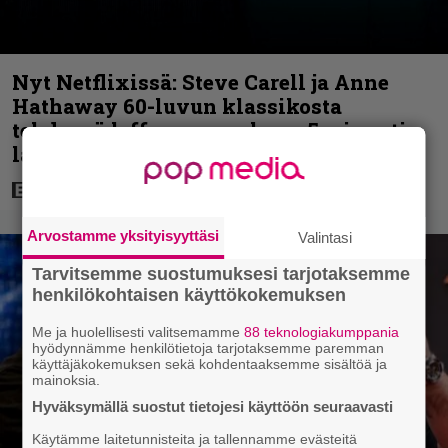
Nyt Netflixissä: Steve Carell ja Anne
Hathaway 60-luvun klassikosta
tehdyssä leffassa – mukana 5 minuutin
laskuvarjohyppy
Arvostamme yksityisyyttäsi
Valintasi
Tarvitsemme suostumuksesi tarjotaksemme
henkilökohtaisen käyttökokemuksen
Me ja huolellisesti valitsemamme
88 teknologiakumppania
hyödynnämme henkilötietoja tarjotaksemme paremman
käyttäjäkokemuksen sekä kohdentaaksemme sisältöä ja
mainoksia.
Hyväksymällä suostut tietojesi käyttöön seuraavasti
Käytämme laitetunnisteita ja tallennamme evästeitä