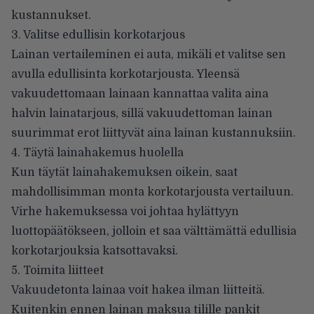
kustannukset.
3. Valitse edullisin korkotarjous
Lainan vertaileminen ei auta, mikäli et valitse sen
avulla edullisinta korkotarjousta. Yleensä
vakuudettomaan lainaan kannattaa valita aina
halvin lainatarjous, sillä vakuudettoman lainan
suurimmat erot liittyvät aina lainan kustannuksiin.
4. Täytä lainahakemus huolella
Kun täytät lainahakemuksen oikein, saat
mahdollisimman monta korkotarjousta vertailuun.
Virhe hakemuksessa voi johtaa hylättyyn
luottopäätökseen, jolloin et saa välttämättä edullisia
korkotarjouksia katsottavaksi.
5. Toimita liitteet
Vakuudetonta lainaa voit hakea ilman liitteitä.
Kuitenkin ennen lainan maksua tilille pankit