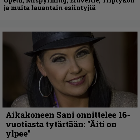
Opeth, Misþyrming, Eluveitie, Triptykon
ja muita lauantain esiintyjiä