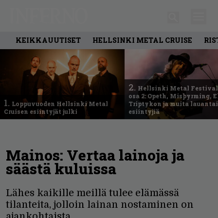
KEIKKAUUTISET
HELLSINKI METAL CRUISE
RIS
2.
Hellsinki Metal Festival
osa 2: Opeth, Misþyrming, E
1.
Loppuvuoden Hellsinki Metal
Triptykon ja muita lauanta
Cruisen esiintyjät julki
esiintyjiä
Mainos: Vertaa lainoja ja
säästä kuluissa
Lähes kaikille meillä tulee elämässä
tilanteita, jolloin lainan nostaminen on
ajankohtaista.