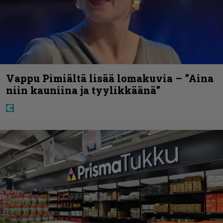
Vappu Pimiältä lisää lomakuvia – ”Aina
niin kauniina ja tyylikkäänä”