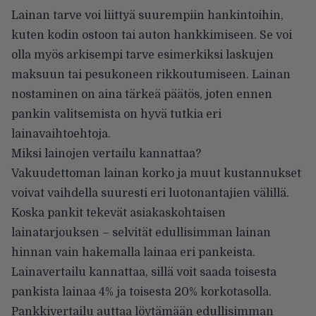
Lainan tarve voi liittyä suurempiin hankintoihin,
kuten kodin ostoon tai auton hankkimiseen. Se voi
olla myös arkisempi tarve esimerkiksi laskujen
maksuun tai pesukoneen rikkoutumiseen. Lainan
nostaminen on aina tärkeä päätös, joten ennen
pankin valitsemista on hyvä tutkia eri
lainavaihtoehtoja.
Miksi lainojen vertailu kannattaa?
Vakuudettoman lainan korko ja muut kustannukset
voivat vaihdella suuresti eri luotonantajien välillä.
Koska pankit tekevät asiakaskohtaisen
lainatarjouksen – selvität edullisimman lainan
hinnan vain hakemalla lainaa eri pankeista.
Lainavertailu kannattaa, sillä voit saada toisesta
pankista lainaa 4% ja toisesta 20% korkotasolla.
Pankkivertailu auttaa löytämään edullisimman