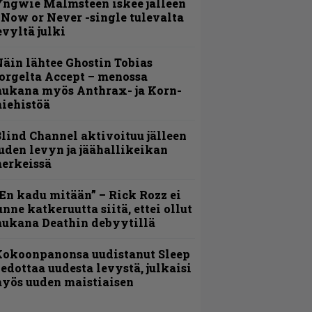
ngwie Malmsteen iskee jälleen
 Now or Never -single tulevalta
evyltä julki
äin lähtee Ghostin Tobias
orgelta Accept – menossa
ukana myös Anthrax- ja Korn-
iehistöä
lind Channel aktivoituu jälleen
uden levyn ja jäähallikeikan
erkeissä
En kadu mitään” – Rick Rozz ei
unne katkeruutta siitä, ettei ollut
ukana Deathin debyytillä
Kokoonpanonsa uudistanut Sleep
iedottaa uudesta levystä, julkaisi
yös uuden maistiaisen