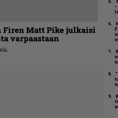
Y
–
l
N
 Firen Matt Pike julkaisi
F
m
ta varpaastaan
m
iä.
B
u
m
”
t
m
t
m