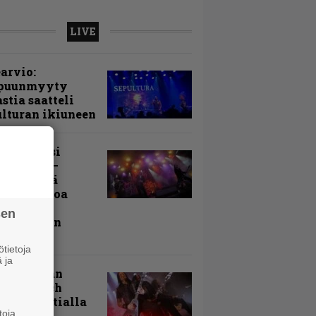
LIVE
arvio:
puunmyyty
stia saatteli
lturan ikiuneen
ki Raikasi
ereella –
rnon neljä
evää nostoa
arin
sen
kospäivän
yksistä
tietoja
 ja
uu vanhaan
toon – Arch
my Tavastialla
toja