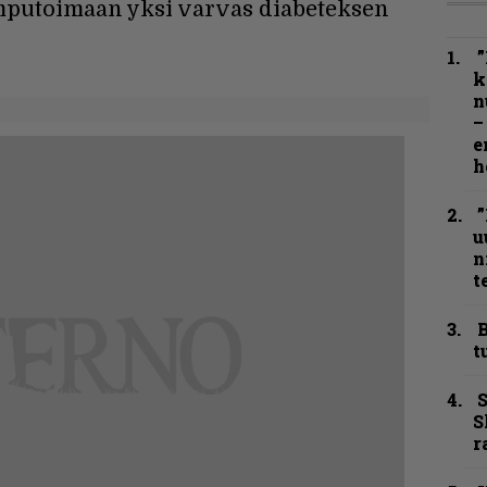
 amputoimaan yksi varvas diabeteksen
”
k
n
–
e
h
”
u
n
t
B
t
S
S
r