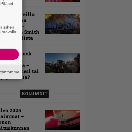
. Pääset
e
llä festareilla
ki on aina
allaan” –
n siihen
rtti John Smith
uraavalla
 Festivalista
n Smith Rock
ivalin
sögalleria –
aatko itsesi tai
äytäntömme
uja joukosta?
KOLUMNIT
den 2025
kaimmat –
rnon
mituskunnan