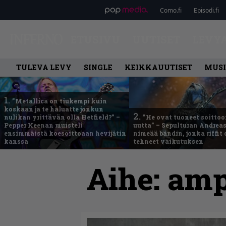
Como.fi
Episodi.fi
ETUSIVU
UUTISET
LEVY
TULEVA LEVY
SINGLE
KEIKKAUUTISET
MUSI
1.
”Metallica on tiukempi kuin
koskaan ja te haluatte jonkun
2.
nulikan yrittävän olla Hetfield?” –
”He ovat tuoneet soittoo
Pepper Keenan muisteli
uutta” – Sepulturan Andreas
ensimmäistä koesoittoaan hevijätin
nimeää bändin, jonka riffit
kanssa
tehneet vaikutuksen
Aihe:
amp