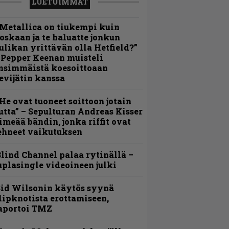
LUETUIMMAT
Metallica on tiukempi kuin
oskaan ja te haluatte jonkun
ulikan yrittävän olla Hetfield?”
 Pepper Keenan muisteli
nsimmäistä koesoittoaan
evijätin kanssa
He ovat tuoneet soittoon jotain
utta” – Sepulturan Andreas Kisser
imeää bändin, jonka riffit ovat
ehneet vaikutuksen
lind Channel palaa rytinällä –
uplasingle videoineen julki
id Wilsonin käytös syynä
lipknotista erottamiseen,
aportoi TMZ