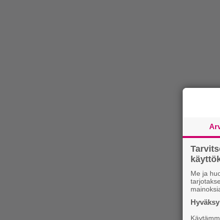
Ar
Tarvit
käytt
Me ja huo
tarjotak
mainoksi
Hyväksym
Käytämme 