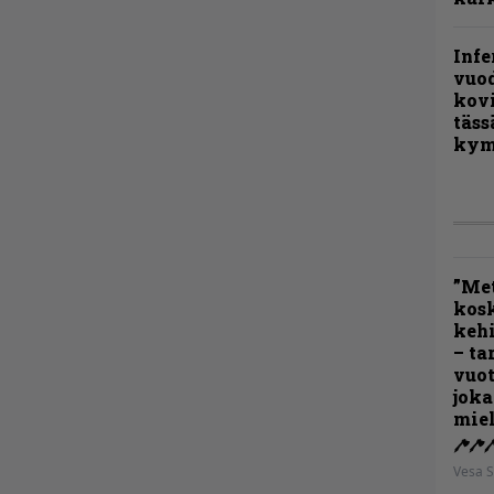
Infe
vuo
kov
täss
kym
”Met
kos
kehi
– ta
vuot
joka
miel
Vesa S