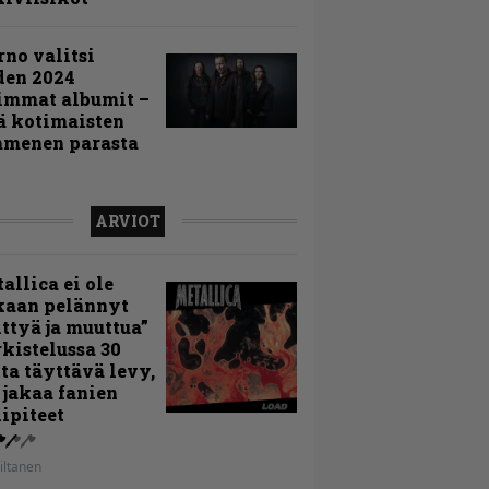
rno valitsi
den 2024
immat albumit –
ä kotimaisten
menen parasta
ARVIOT
allica ei ole
kaan pelännyt
ttyä ja muuttua”
rkistelussa 30
ta täyttävä levy,
 jakaa fanien
ipiteet
iltanen