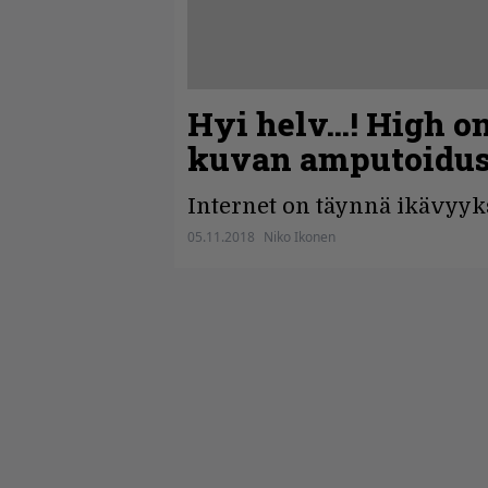
Hyi helv…! High on
kuvan amputoidus
Internet on täynnä ikävyyks
05.11.2018
Niko Ikonen