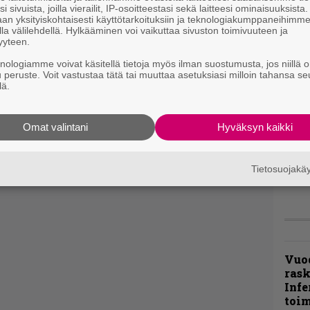
i sivuista, joilla vierailit, IP-osoitteestasi sekä laitteesi ominaisuuksista
an yksityiskohtaisesti käyttötarkoituksiin ja teknologiakumppaneihimm
la välilehdellä. Hylkääminen voi vaikuttaa sivuston toimivuuteen ja
”Näi
yyteen.
kaik
kohd
knologiamme voivat käsitellä tietoja myös ilman suostumusta, jos niillä o
rapo
u peruste. Voit vastustaa tätä tai muuttaa asetuksiasi milloin tahansa se
lä.
Rock
Joh
Omat valintani
Hyväksyn kaikki
Fest
ylei
bong
Tietosuojak
tutt
Vuo
ras
Infe
toi