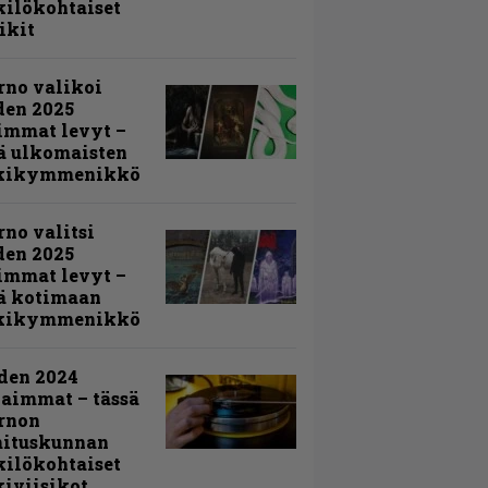
ilökohtaiset
ikit
rno valikoi
den 2025
immat levyt –
ä ulkomaisten
kikymmenikkö
rno valitsi
den 2025
immat levyt –
ä kotimaan
kikymmenikkö
den 2024
aimmat – tässä
rnon
mituskunnan
ilökohtaiset
iviisikot