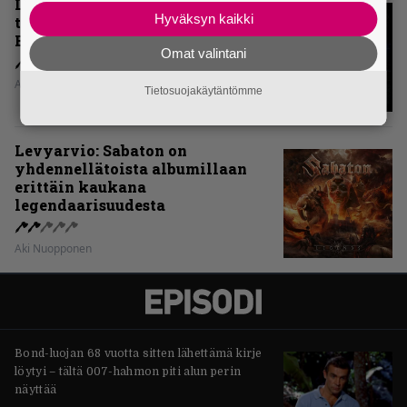
Levyarvio: Onko Steelbound jo
Hyväksyn kaikki
täydellisintä mahdollista Battle
Beastia?
Omat valintani
Aki Nuopponen
Tietosuojakäytäntömme
Levyarvio: Sabaton on
yhdennellätoista albumillaan
erittäin kaukana
legendaarisuudesta
Aki Nuopponen
Bond-luojan 68 vuotta sitten lähettämä kirje
löytyi – tältä 007-hahmon piti alun perin
näyttää