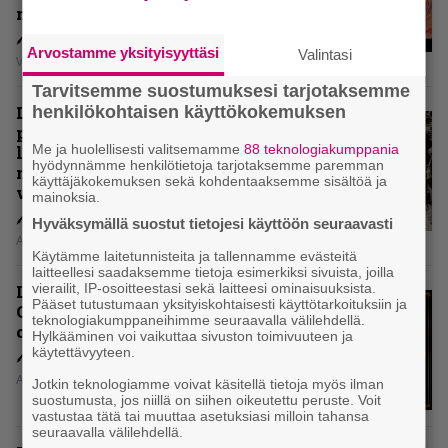
mielipiteet
Arvostamme yksityisyyttäsi
Valintasi
Vesa Siltanen
Tarvitsemme suostumuksesi tarjotaksemme
Levyarvio: Coronerin
henkilökohtaisen käyttökokemuksen
paluualbumi 32 vuotta edellisen
Me ja huolellisesti valitsemamme
88 teknologiakumppania
levytyksen jälkeen ei voi
hyödynnämme henkilötietoja tarjotaksemme paremman
mitenkään täyttää odotuksia. Vai
käyttäjäkokemuksen sekä kohdentaaksemme sisältöä ja
voiko?
mainoksia.
Hyväksymällä suostut tietojesi käyttöön seuraavasti
Aki Nuopponen
Käytämme laitetunnisteita ja tallennamme evästeitä
laitteellesi saadaksemme tietoja esimerkiksi sivuista, joilla
vierailit, IP-osoitteestasi sekä laitteesi ominaisuuksista.
Levyarvio: Dirkschneider & The
Pääset tutustumaan yksityiskohtaisesti käyttötarkoituksiin ja
Old Gang -albumista ei aina tiedä,
teknologiakumppaneihimme seuraavalla välilehdellä.
onko se tosissaan tehty vai ei
Hylkääminen voi vaikuttaa sivuston toimivuuteen ja
käytettävyyteen.
Aki Nuopponen
Jotkin teknologiamme voivat käsitellä tietoja myös ilman
suostumusta, jos niillä on siihen oikeutettu peruste. Voit
vastustaa tätä tai muuttaa asetuksiasi milloin tahansa
seuraavalla välilehdellä.