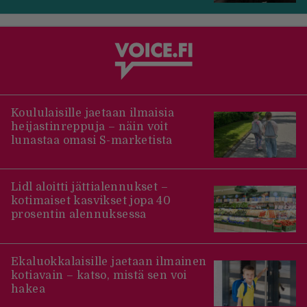
Koululaisille jaetaan ilmaisia
heijastinreppuja – näin voit
lunastaa omasi S-marketista
Lidl aloitti jättialennukset –
kotimaiset kasvikset jopa 40
prosentin alennuksessa
Ekaluokkalaisille jaetaan ilmainen
kotiavain – katso, mistä sen voi
hakea