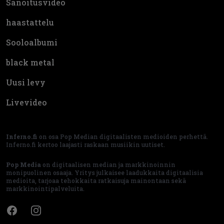
Sanoitusvideo
haastattelu
Sooloalbumi
black metal
Uusi levy
Livevideo
Inferno.fi
on osa Pop Median digitaalisten medioiden perhettä.
Inferno.fi kertoo laajasti raskaan musiikin uutiset.
Pop Media
on digitaalisen median ja markkinoinnin
monipuolinen osaaja. Yritys julkaisee laadukkaita digitaalisia
medioita, tarjoaa tehokkaita ratkaisuja mainontaan sekä
markkinointipalveluita.
Facebook
Instagram