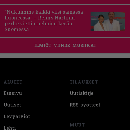
”Nukuimme kaikki viisi samassa
huoneessa” – Renny Harlinin
perhe vietti unelmien kesän
Suomessa
ILMIÖT
VIIHDE
MUSIIKKI
Footer
ALUEET
TILAUKSET
Etusivu
Uutiskirje
Uutiset
RSS-syötteet
Levyarviot
MUUT
Lehti