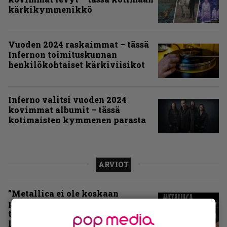
kärkikymmenikkö
Vuoden 2024 raskaimmat – tässä
Infernon toimituskunnan
henkilökohtaiset kärkiviisikot
Inferno valitsi vuoden 2024
kovimmat albumit – tässä
kotimaisten kymmenen parasta
ARVIOT
”Metallica ei ole koskaan
pelännyt kehittyä ja muuttua” –
tarkistelussa 30 vuotta täyttävä
levy, joka jakaa fanien