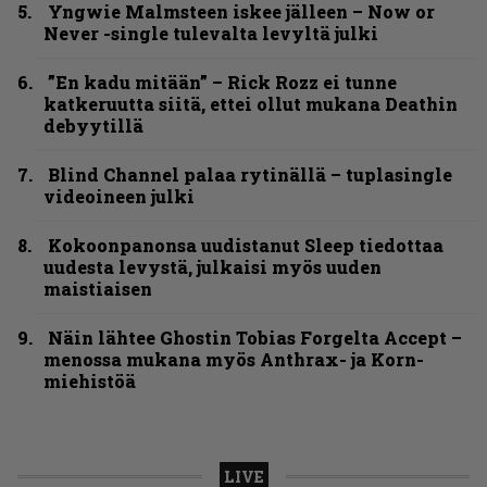
Yngwie Malmsteen iskee jälleen – Now or
Never -single tulevalta levyltä julki
”En kadu mitään” – Rick Rozz ei tunne
katkeruutta siitä, ettei ollut mukana Deathin
debyytillä
Blind Channel palaa rytinällä – tuplasingle
videoineen julki
Kokoonpanonsa uudistanut Sleep tiedottaa
uudesta levystä, julkaisi myös uuden
maistiaisen
Näin lähtee Ghostin Tobias Forgelta Accept –
menossa mukana myös Anthrax- ja Korn-
miehistöä
LIVE