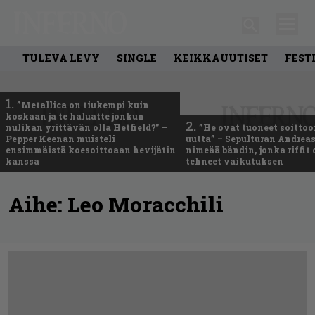
TULEVA LEVY
SINGLE
KEIKKAUUTISET
FEST
1.
”Metallica on tiukempi kuin
koskaan ja te haluatte jonkun
2.
nulikan yrittävän olla Hetfield?” –
”He ovat tuoneet soittoo
Pepper Keenan muisteli
uutta” – Sepulturan Andreas
ensimmäistä koesoittoaan hevijätin
nimeää bändin, jonka riffit
kanssa
tehneet vaikutuksen
Aihe:
Leo Moracchili