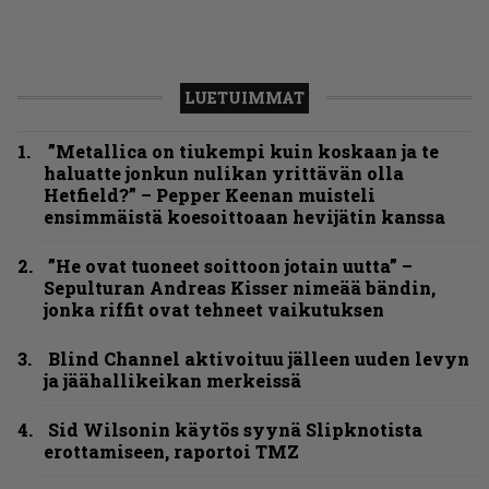
LUETUIMMAT
”Metallica on tiukempi kuin koskaan ja te
haluatte jonkun nulikan yrittävän olla
Hetfield?” – Pepper Keenan muisteli
ensimmäistä koesoittoaan hevijätin kanssa
”He ovat tuoneet soittoon jotain uutta” –
Sepulturan Andreas Kisser nimeää bändin,
jonka riffit ovat tehneet vaikutuksen
Blind Channel aktivoituu jälleen uuden levyn
ja jäähallikeikan merkeissä
Sid Wilsonin käytös syynä Slipknotista
erottamiseen, raportoi TMZ