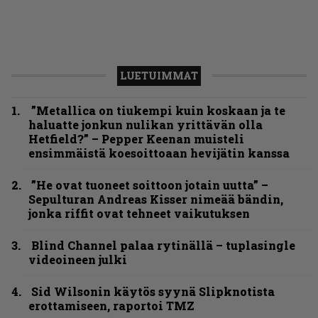
LUETUIMMAT
”Metallica on tiukempi kuin koskaan ja te
haluatte jonkun nulikan yrittävän olla
Hetfield?” – Pepper Keenan muisteli
ensimmäistä koesoittoaan hevijätin kanssa
”He ovat tuoneet soittoon jotain uutta” –
Sepulturan Andreas Kisser nimeää bändin,
jonka riffit ovat tehneet vaikutuksen
Blind Channel palaa rytinällä – tuplasingle
videoineen julki
Sid Wilsonin käytös syynä Slipknotista
erottamiseen, raportoi TMZ