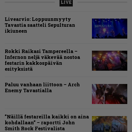
LIVE
Livearvio: Loppuunmyyty
Tavastia saatteli Sepulturan
ikiuneen
Rokki Raikasi Tampereella –
Infernon neljä väkevää nostoa
festarin kakkospäivän
esityksistä
Paluu vanhaan liittoon – Arch
Enemy Tavastialla
”Näillä festareilla kaikki on aina
kohdallaan” – raportti John
Smith Rock Festivalista