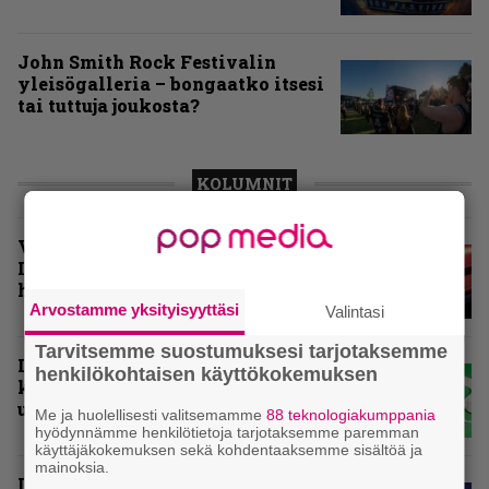
John Smith Rock Festivalin
yleisögalleria – bongaatko itsesi
tai tuttuja joukosta?
KOLUMNIT
Vuoden 2025 raskaimmat –
Infernon toimituskunnan
henkilökohtaiset suosikit
Arvostamme yksityisyyttäsi
Valintasi
Tarvitsemme suostumuksesi tarjotaksemme
Inferno valikoi vuoden 2025
henkilökohtaisen käyttökokemuksen
kovimmat levyt – tässä
ulkomaisten kärkikymmenikkö
Me ja huolellisesti valitsemamme
88 teknologiakumppania
hyödynnämme henkilötietoja tarjotaksemme paremman
käyttäjäkokemuksen sekä kohdentaaksemme sisältöä ja
mainoksia.
Inferno valitsi vuoden 2025