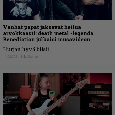
Vanhat papat jaksavat heilua
arvokkaasti: death metal -legenda
Benediction julkaisi musavideon
Hurjan hyvä biisi!
11.08.2021
Niko Ikonen