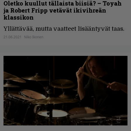
Oletko kuullut tällaista biisiä? – Toyah
ja Robert Fripp vetävät ikivihreän
klassikon
Yllättävää, mutta vaatteet lisääntyvät taas.
21.06.2021
Niko Ikonen