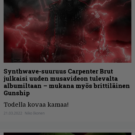
Synthwave-suuruus Carpenter Brut
julkaisi uuden musavideon tulevalta
albumiltaan – mukana myös brittiläinen
Gunship
Todella kovaa kamaa!
21.03.2022
Niko Ikonen