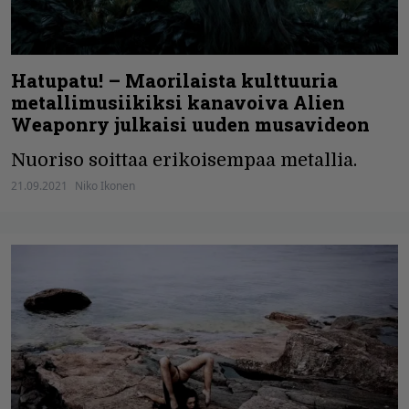
Hatupatu! – Maorilaista kulttuuria
metallimusiikiksi kanavoiva Alien
Weaponry julkaisi uuden musavideon
Nuoriso soittaa erikoisempaa metallia.
21.09.2021
Niko Ikonen