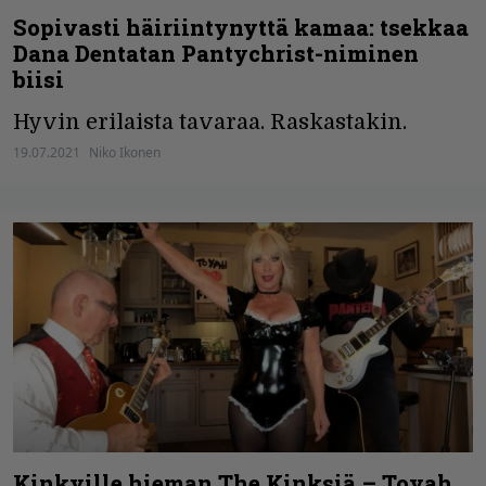
Sopivasti häiriintynyttä kamaa: tsekkaa
Dana Dentatan Pantychrist-niminen
biisi
Hyvin erilaista tavaraa. Raskastakin.
19.07.2021
Niko Ikonen
Kinkyille hieman The Kinksiä – Toyah