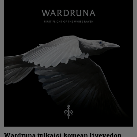
Wardruna julkaisi komean livevedon