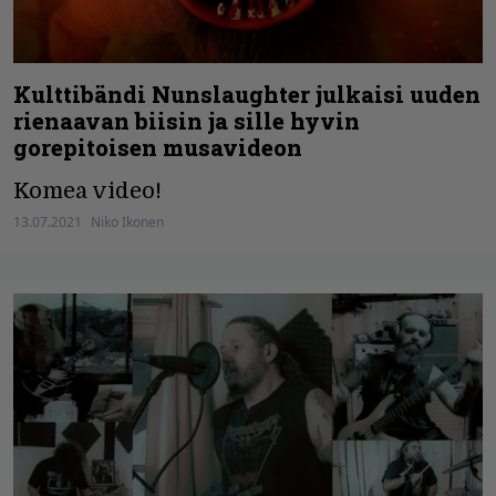
Kulttibändi Nunslaughter julkaisi uuden
rienaavan biisin ja sille hyvin
gorepitoisen musavideon
Komea video!
13.07.2021
Niko Ikonen