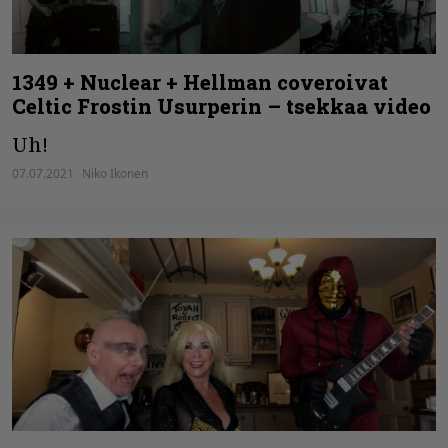
1349 + Nuclear + Hellman coveroivat
Celtic Frostin Usurperin – tsekkaa video
Uh!
07.07.2021
Niko Ikonen