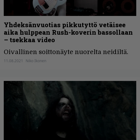
Yhdeksänvuotias pikkutyttö vetäisee
aika hulppean Rush-koverin bassollaan
– tsekkaa video
Oivallinen soittonäyte nuorelta neidiltä.
11.08.2021
Niko Ikonen