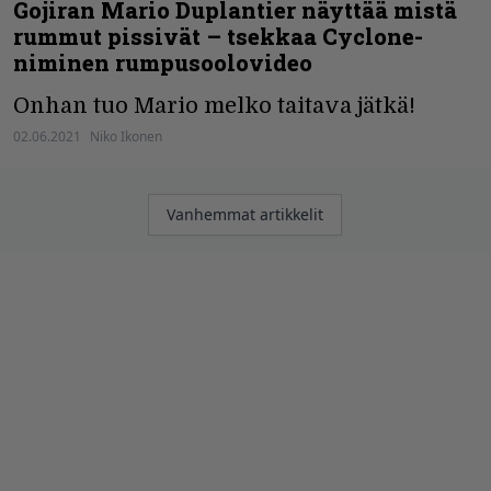
Gojiran Mario Duplantier näyttää mistä
rummut pissivät – tsekkaa Cyclone-
niminen rumpusoolovideo
Onhan tuo Mario melko taitava jätkä!
02.06.2021
Niko Ikonen
Artikkelien
Vanhemmat artikkelit
selaus