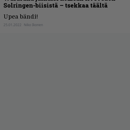
Solringen-biisistä – tsekkaa täältä
Upea bändi!
25.01.2022
Niko Ikonen