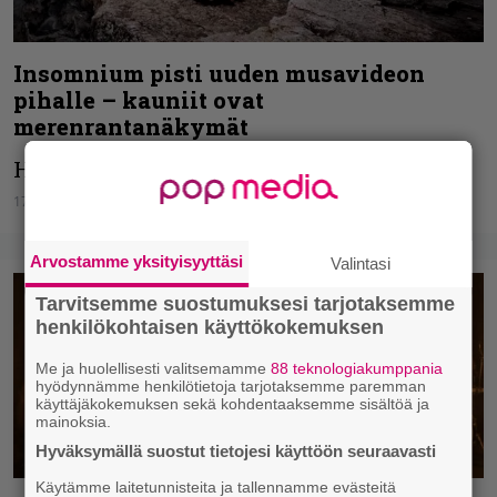
Insomnium pisti uuden musavideon
pihalle – kauniit ovat
merenrantanäkymät
Hurjan hieno biisi!
17.09.2021
Niko Ikonen
Arvostamme yksityisyyttäsi
Valintasi
Tarvitsemme suostumuksesi tarjotaksemme
henkilökohtaisen käyttökokemuksen
Me ja huolellisesti valitsemamme
88 teknologiakumppania
hyödynnämme henkilötietoja tarjotaksemme paremman
käyttäjäkokemuksen sekä kohdentaaksemme sisältöä ja
mainoksia.
Hyväksymällä suostut tietojesi käyttöön seuraavasti
Käytämme laitetunnisteita ja tallennamme evästeitä