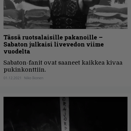
Tässä ruotsalaisille pakanoille –
Sabaton julkaisi livevedon viime
vuodelta
Sabaton-fanit ovat saaneet kaikkea kivaa
pukinkonttiin.
01.12.2021
Niko Ikonen