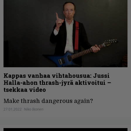
Kappas vanhaa vihtahousua: Jussi
Halla-ahon thrash-jyrä aktivoitui –
tsekkaa video
Make thrash dangerous again?
27.01.2022
Niko Ikonen