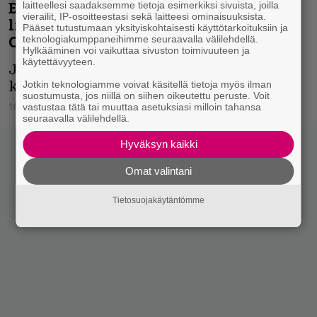
Ensiferum pisti uuden musavideon
laitteellesi saadaksemme tietoja esimerkiksi sivuista, joilla
vierailit, IP-osoitteestasi sekä laitteesi ominaisuuksista.
linjoille – Tsekkaa Run from the
Pääset tutustumaan yksityiskohtaisesti käyttötarkoituksiin ja
Crushing Tide
teknologiakumppaneihimme seuraavalla välilehdellä.
Hylkääminen voi vaikuttaa sivuston toimivuuteen ja
käytettävyyteen.
Juostaan murskaavan tulvan alta
Jotkin teknologiamme voivat käsitellä tietoja myös ilman
karkuun!
suostumusta, jos niillä on siihen oikeutettu peruste. Voit
16.09.2021
Niko Ikonen
vastustaa tätä tai muuttaa asetuksiasi milloin tahansa
seuraavalla välilehdellä.
Hyväksyn kaikki
Omat valintani
Tietosuojakäytäntömme