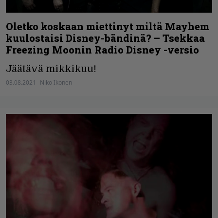
Oletko koskaan miettinyt miltä Mayhem
kuulostaisi Disney-bändinä? – Tsekkaa
Freezing Moonin Radio Disney -versio
Jäätävä mikkikuu!
03.08.2021
Niko Ikonen