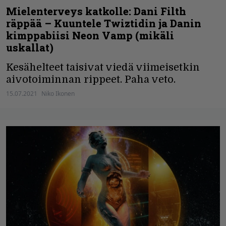
Mielenterveys katkolle: Dani Filth
räppää – Kuuntele Twiztidin ja Danin
kimppabiisi Neon Vamp (mikäli
uskallat)
Kesähelteet taisivat viedä viimeisetkin
aivotoiminnan rippeet. Paha veto.
15.07.2021
Niko Ikonen