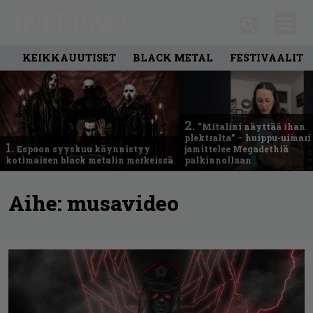
KEIKKAUUTISET
BLACK METAL
FESTIVAALIT
2.
”Mitalini näyttää ihan
plektralta” – huippu-uimari
1.
Espoon syyskuu käynnistyy
jamittelee Megadethiä
kotimaisen black metalin merkeissä
palkinnollaan
Aihe:
musavideo