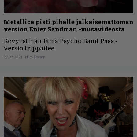
Metallica pisti pihalle julkaisemattoman
version Enter Sandman -musavideosta
Kevyestihän tämä Psycho Band Pass -
versio trippailee.
27.07.2021
Niko Ikonen