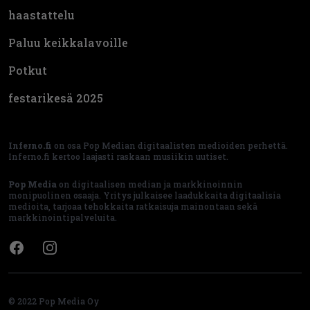
haastattelu
Paluu keikkalavoille
Potkut
festarikesä 2025
Inferno.fi
on osa Pop Median digitaalisten medioiden perhettä.
Inferno.fi kertoo laajasti raskaan musiikin uutiset.
Pop Media
on digitaalisen median ja markkinoinnin
monipuolinen osaaja. Yritys julkaisee laadukkaita digitaalisia
medioita, tarjoaa tehokkaita ratkaisuja mainontaan sekä
markkinointipalveluita.
Facebook
Instagram
© 2022 Pop Media Oy