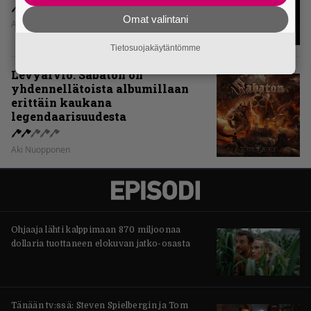
Omat valintani
Aki Nuopponen
Tietosuojakäytäntömme
Levyarvio: Sabaton on
yhdennellätoista albumillaan
erittäin kaukana
legendaarisuudesta
Aki Nuopponen
Ohjaaja lähti kalppimaan 870 miljoonaa
dollaria tuottaneen elokuvan jatko-osasta
Tänään tv:ssä: Steven Spielbergin ja Tom