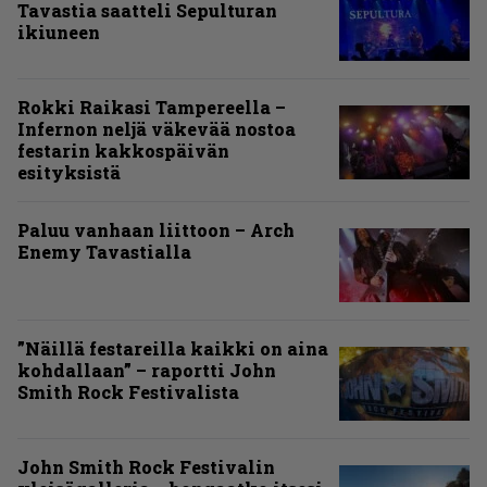
Tavastia saatteli Sepulturan
ikiuneen
Rokki Raikasi Tampereella –
Infernon neljä väkevää nostoa
festarin kakkospäivän
esityksistä
Paluu vanhaan liittoon – Arch
Enemy Tavastialla
”Näillä festareilla kaikki on aina
kohdallaan” – raportti John
Smith Rock Festivalista
John Smith Rock Festivalin