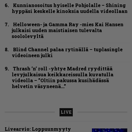
Kunnianosoitus hyiselle Pohjolalle – Shining
hyppäsi keskelle kinoksia uudella videollaan
Helloween- ja Gamma Ray -mies Kai Hansen
julkaisi uuden maistiaisen tulevalta
soololevyltä
Blind Channel palaa rytinällä – tuplasingle
videoineen julki
Thrash ’n’ roll -yhtye Madred ryydittää
levyjulkaisua keikkareissulla kuvatulla
videolla – ”Oltiin pakussa kusihädässä
helvetin väsyneenä…”
LIVE
Livearvio: Loppuunmyyty