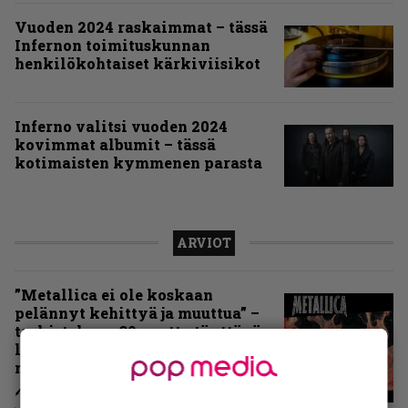
Vuoden 2024 raskaimmat – tässä
Infernon toimituskunnan
henkilökohtaiset kärkiviisikot
Inferno valitsi vuoden 2024
kovimmat albumit – tässä
kotimaisten kymmenen parasta
ARVIOT
”Metallica ei ole koskaan
pelännyt kehittyä ja muuttua” –
tarkistelussa 30 vuotta täyttävä
levy, joka jakaa fanien
mielipiteet