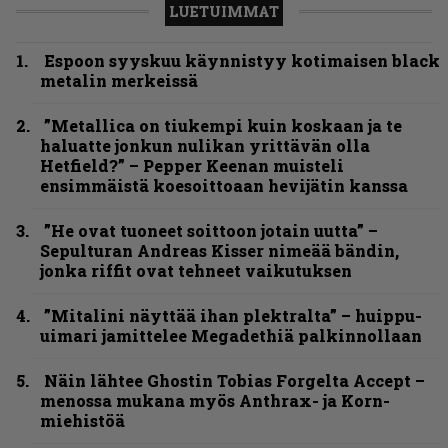
LUETUIMMAT
Espoon syyskuu käynnistyy kotimaisen black
metalin merkeissä
”Metallica on tiukempi kuin koskaan ja te
haluatte jonkun nulikan yrittävän olla
Hetfield?” – Pepper Keenan muisteli
ensimmäistä koesoittoaan hevijätin kanssa
”He ovat tuoneet soittoon jotain uutta” –
Sepulturan Andreas Kisser nimeää bändin,
jonka riffit ovat tehneet vaikutuksen
”Mitalini näyttää ihan plektralta” – huippu-
uimari jamittelee Megadethiä palkinnollaan
Näin lähtee Ghostin Tobias Forgelta Accept –
menossa mukana myös Anthrax- ja Korn-
miehistöä