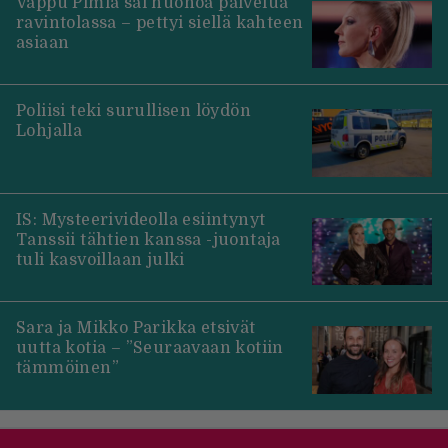
Vappu Pimiä sai huonoa palvelua
ravintolassa – pettyi siellä kahteen
asiaan
Poliisi teki surullisen löydön
Lohjalla
IS: Mysteerivideolla esiintynyt
Tanssii tähtien kanssa -juontaja
tuli kasvoillaan julki
Sara ja Mikko Parikka etsivät
uutta kotia – ”Seuraavaan kotiin
tämmöinen”