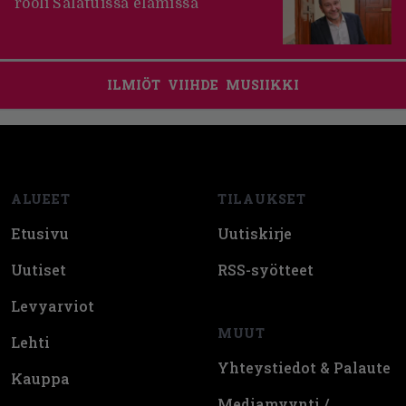
rooli Salatuissa elämissä
ILMIÖT
VIIHDE
MUSIIKKI
Footer
ALUEET
TILAUKSET
Etusivu
Uutiskirje
Uutiset
RSS-syötteet
Levyarviot
MUUT
Lehti
Yhteystiedot & Palaute
Kauppa
Mediamyynti /