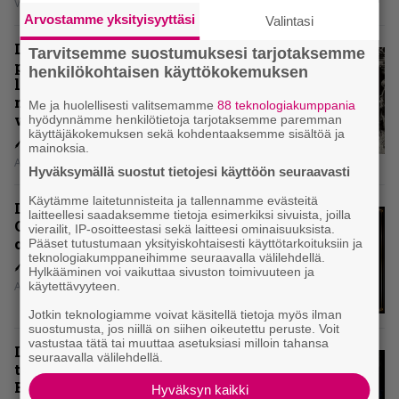
Vesa Siltanen
Arvostamme yksityisyyttäsi
Valintasi
Levyarvio: Coronerin
Tarvitsemme suostumuksesi tarjotaksemme
paluualbumi 32 vuotta edellisen
henkilökohtaisen käyttökokemuksen
levytyksen jälkeen ei voi
mitenkään täyttää odotuksia. Vai
Me ja huolellisesti valitsemamme
88 teknologiakumppania
voiko?
hyödynnämme henkilötietoja tarjotaksemme paremman
käyttäjäkokemuksen sekä kohdentaaksemme sisältöä ja
mainoksia.
Aki Nuopponen
Hyväksymällä suostut tietojesi käyttöön seuraavasti
Käytämme laitetunnisteita ja tallennamme evästeitä
Levyarvio: Dirkschneider & The
laitteellesi saadaksemme tietoja esimerkiksi sivuista, joilla
Old Gang -albumista ei aina tiedä,
vierailit, IP-osoitteestasi sekä laitteesi ominaisuuksista.
onko se tosissaan tehty vai ei
Pääset tutustumaan yksityiskohtaisesti käyttötarkoituksiin ja
teknologiakumppaneihimme seuraavalla välilehdellä.
Hylkääminen voi vaikuttaa sivuston toimivuuteen ja
käytettävyyteen.
Aki Nuopponen
Jotkin teknologiamme voivat käsitellä tietoja myös ilman
suostumusta, jos niillä on siihen oikeutettu peruste. Voit
vastustaa tätä tai muuttaa asetuksiasi milloin tahansa
Levyarvio: Onko Steelbound jo
seuraavalla välilehdellä.
täydellisintä mahdollista Battle
Beastia?
Hyväksyn kaikki