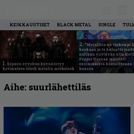
KEIKKAUUTISET
BLACK METAL
SINGLE
TUL
2.
”Metallica on tiukempi 
koskaan ja te haluatte jonk
nulikan yrittävän olla Hetfi
Pepper Keenan muisteli
1.
Espoon syyskuu käynnistyy
ensimmäistä koesoittoaan 
kotimaisen black metalin merkeissä
kanssa
Aihe:
suurlähettiläs