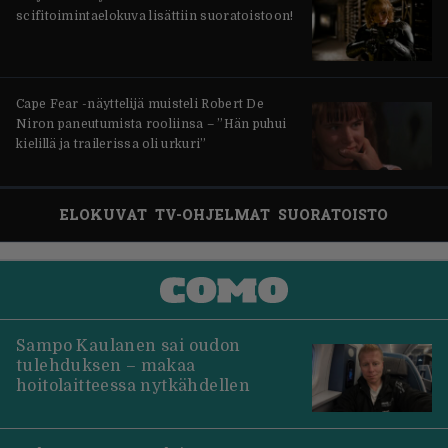
scifitoimintaelokuva lisättiin suoratoistoon!
Cape Fear -näyttelijä muisteli Robert De
Niron paneutumista rooliinsa – ”Hän puhui
kielillä ja trailerissa oli urkuri”
ELOKUVAT
TV-OHJELMAT
SUORATOISTO
Sampo Kaulanen sai oudon
tulehduksen – makaa
hoitolaitteessa nytkähdellen