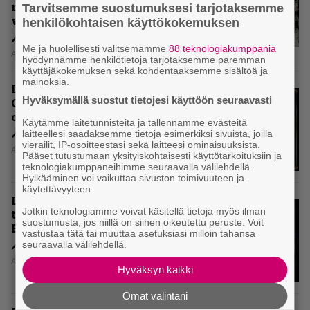
mitenkään täyttää odotuksia. Vai
Tarvitsemme suostumuksesi tarjotaksemme
voiko?
henkilökohtaisen käyttökokemuksen
Me ja huolellisesti valitsemamme
88 teknologiakumppania
Aki Nuopponen
hyödynnämme henkilötietoja tarjotaksemme paremman
käyttäjäkokemuksen sekä kohdentaaksemme sisältöä ja
mainoksia.
Levyarvio: Dirkschneider & The
Hyväksymällä suostut tietojesi käyttöön seuraavasti
Old Gang -albumista ei aina tiedä,
onko se tosissaan tehty vai ei
Käytämme laitetunnisteita ja tallennamme evästeitä
laitteellesi saadaksemme tietoja esimerkiksi sivuista, joilla
vierailit, IP-osoitteestasi sekä laitteesi ominaisuuksista.
Aki Nuopponen
Pääset tutustumaan yksityiskohtaisesti käyttötarkoituksiin ja
teknologiakumppaneihimme seuraavalla välilehdellä.
Hylkääminen voi vaikuttaa sivuston toimivuuteen ja
käytettävyyteen.
Levyarvio: Onko Steelbound jo
Jotkin teknologiamme voivat käsitellä tietoja myös ilman
täydellisintä mahdollista Battle
suostumusta, jos niillä on siihen oikeutettu peruste. Voit
Beastia?
vastustaa tätä tai muuttaa asetuksiasi milloin tahansa
seuraavalla välilehdellä.
Aki Nuopponen
Hyväksyn kaikki
Omat valintani