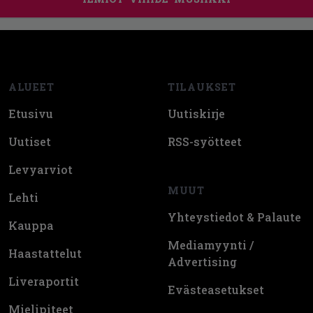
Footer
ALUEET
TILAUKSET
Etusivu
Uutiskirje
Uutiset
RSS-syötteet
Levyarviot
MUUT
Lehti
Yhteystiedot & Palaute
Kauppa
Mediamyynti /
Haastattelut
Advertising
Liveraportit
Evästeasetukset
Mielipiteet