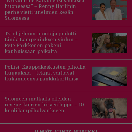
”Nukuimme kaikki viisi samassa
huoneessa” – Renny Harlinin
perhe vietti unelmien kesän
Suomessa
Tv-ohjelman juontaja pudotti
Linda Lampeniuksen viulun –
Pete Parkkonen pakeni
kauhuissaan paikalta
Poliisi: Kauppakeskusten pihoilla
huijauksia – tekijät väittävät
hukanneensa pankkikorttinsa
Suomeen matkalla olleiden
rescue-koirien hirveä loppu – 10
kuoli lämpöhalvaukseen
ILMIÖT
VIIHDE
MUSIIKKI