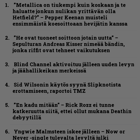
”Metallica on tiukempi kuin koskaan ja te
haluatte jonkun nulikan yrittävän olla
Hetfield?” – Pepper Keenan muisteli
ensimmäistä koesoittoaan hevijätin kanssa
”He ovat tuoneet soittoon jotain uutta” –
Sepulturan Andreas Kisser nimeää bändin,
jonka riffit ovat tehneet vaikutuksen
Blind Channel aktivoituu jälleen uuden levyn
ja jäähallikeikan merkeissä
Sid Wilsonin käytös syynä Slipknotista
erottamiseen, raportoi TMZ
”En kadu mitään” – Rick Rozz ei tunne
katkeruutta siitä, ettei ollut mukana Deathin
debyytillä
Yngwie Malmsteen iskee jälleen – Now or
Never -single tulevalta levyltä julki