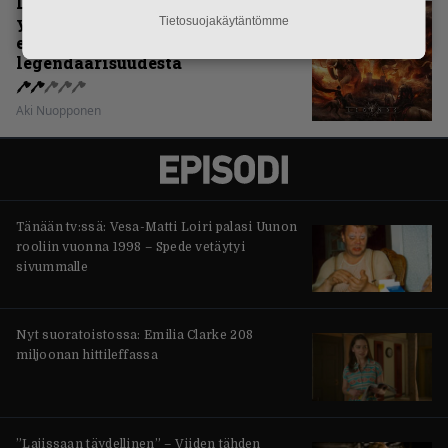
Levyarvio: Sabaton on
yhdennellätoista albumillaan
Tietosuojakäytäntömme
erittäin kaukana
legendaarisuudesta
Aki Nuopponen
Tänään tv:ssä: Vesa-Matti Loiri palasi Uunon
rooliin vuonna 1998 – Spede vetäytyi
sivummalle
Nyt suoratoistossa: Emilia Clarke 208
miljoonan hittileffassa
”Lajissaan täydellinen” – Viiden tähden