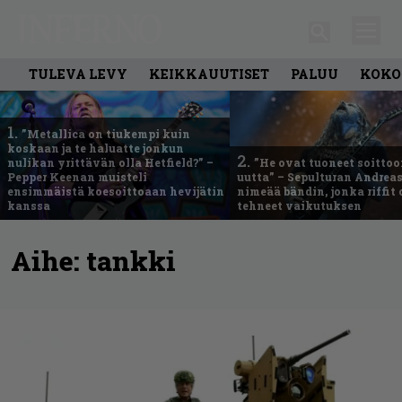
TULEVA LEVY
KEIKKAUUTISET
PALUU
KOKO
1.
”Metallica on tiukempi kuin
koskaan ja te haluatte jonkun
2.
nulikan yrittävän olla Hetfield?” –
”He ovat tuoneet soittoo
Pepper Keenan muisteli
uutta” – Sepulturan Andreas
ensimmäistä koesoittoaan hevijätin
nimeää bändin, jonka riffit
kanssa
tehneet vaikutuksen
Aihe:
tankki