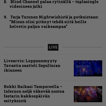
Blind Channel palaa rytinällä – tuplasingle
videoineen julki
Tarja Turunen Nightwishistä ja potkuistaan:
”Minun olisi pitänyt tehdä siitä heille
helvetin paljon vaikeampaa”
LIVE
Livearvio: Loppuunmyyty
Tavastia saatteli Sepulturan
ikiuneen
Rokki Raikasi Tampereella –
Infernon neljä väkevää nostoa
festarin kakkospäivän
esityksistä