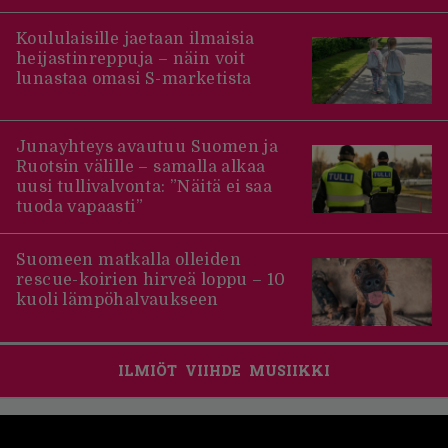
Koululaisille jaetaan ilmaisia
heijastinreppuja – näin voit
lunastaa omasi S-marketista
Junayhteys avautuu Suomen ja
Ruotsin välille – samalla alkaa
uusi tullivalvonta: ”Näitä ei saa
tuoda vapaasti”
Suomeen matkalla olleiden
rescue-koirien hirveä loppu – 10
kuoli lämpöhalvaukseen
ILMIÖT
VIIHDE
MUSIIKKI
Footer