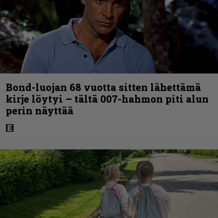
Bond-luojan 68 vuotta sitten lähettämä
kirje löytyi – tältä 007-hahmon piti alun
perin näyttää