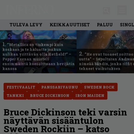
TULEVA LEVY
KEIKKAUUTISET
PALUU
SING
1.
”Metallica on tiukempi kuin
koskaan ja te haluatte jonkun
2.
nulikan yrittävän olla Hetfield?” –
”He ovat tuoneet soittoo
Pepper Keenan muisteli
uutta” – Sepulturan Andreas
ensimmäistä koesoittoaan hevijätin
nimeää bändin, jonka riffit
kanssa
tehneet vaikutuksen
FESTIVAALIT
PANSSARIVAUNU
SWEDEN ROCK
TANKKI
BRUCE DICKINSON
IRON MAIDEN
Bruce Dickinson teki varsin
näyttävän sisääntulon
Sweden Rockiin – katso