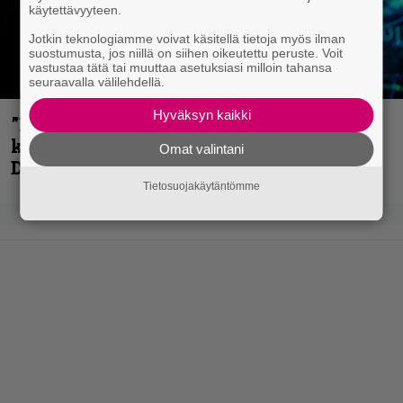
käytettävyyteen.
Jotkin teknologiamme voivat käsitellä tietoja myös ilman
suostumusta, jos niillä on siihen oikeutettu peruste. Voit
vastustaa tätä tai muuttaa asetuksiasi milloin tahansa
seuraavalla välilehdellä.
Hyväksyn kaikki
”En kadu mitään” – Rick Rozz ei tunne
katkeruutta siitä, ettei ollut mukana
Omat valintani
Deathin debyytillä
Tietosuojakäytäntömme