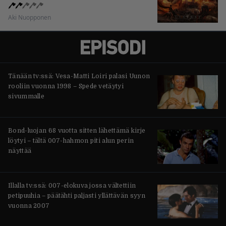
Aki Nuopponen
Tänään tv:ssä: Vesa-Matti Loiri palasi Uunon
rooliin vuonna 1998 – Spede vetäytyi
sivummalle
Bond-luojan 68 vuotta sitten lähettämä kirje
löytyi – tältä 007-hahmon piti alun perin
näyttää
Illalla tv:ssä: 007-elokuva jossa vältettiin
petipuuhia – päätähti paljasti yllättävän syyn
vuonna 2007