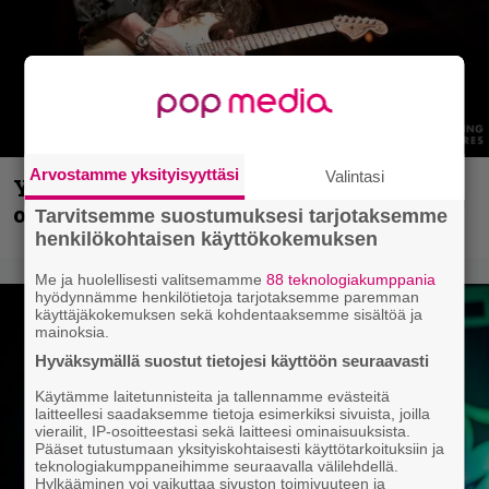
Arvostamme yksityisyyttäsi
Valintasi
Yngwie Malmsteen iskee jälleen – Now
or Never -single tulevalta levyltä julki
Tarvitsemme suostumuksesi tarjotaksemme
henkilökohtaisen käyttökokemuksen
Me ja huolellisesti valitsemamme
88 teknologiakumppania
hyödynnämme henkilötietoja tarjotaksemme paremman
käyttäjäkokemuksen sekä kohdentaaksemme sisältöä ja
mainoksia.
Hyväksymällä suostut tietojesi käyttöön seuraavasti
Käytämme laitetunnisteita ja tallennamme evästeitä
laitteellesi saadaksemme tietoja esimerkiksi sivuista, joilla
vierailit, IP-osoitteestasi sekä laitteesi ominaisuuksista.
Pääset tutustumaan yksityiskohtaisesti käyttötarkoituksiin ja
teknologiakumppaneihimme seuraavalla välilehdellä.
Hylkääminen voi vaikuttaa sivuston toimivuuteen ja