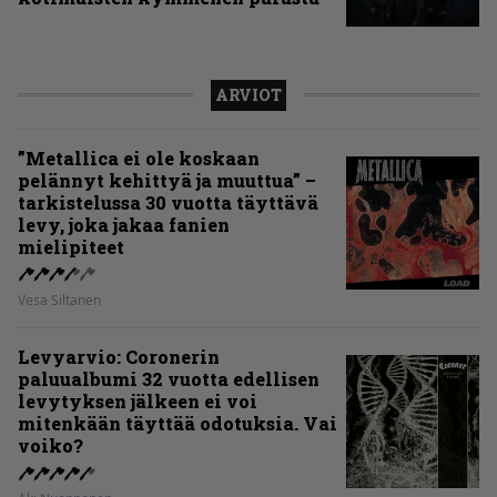
ARVIOT
”Metallica ei ole koskaan
pelännyt kehittyä ja muuttua” –
tarkistelussa 30 vuotta täyttävä
levy, joka jakaa fanien
mielipiteet
Vesa Siltanen
Levyarvio: Coronerin
paluualbumi 32 vuotta edellisen
levytyksen jälkeen ei voi
mitenkään täyttää odotuksia. Vai
voiko?