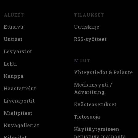
ALUEET
TILAUKSET
Etusivu
Uutiskirje
Uutiset
RSS-syötteet
Levyarviot
MUUT
Lehti
Yhteystiedot & Palaute
Kauppa
Mediamyynti /
Haastattelut
Advertising
Liveraportit
Evästeasetukset
Mielipiteet
Tietosuoja
Kuvagalleriat
Käyttäytymiseen
perustuva mainonta
Kilpailut