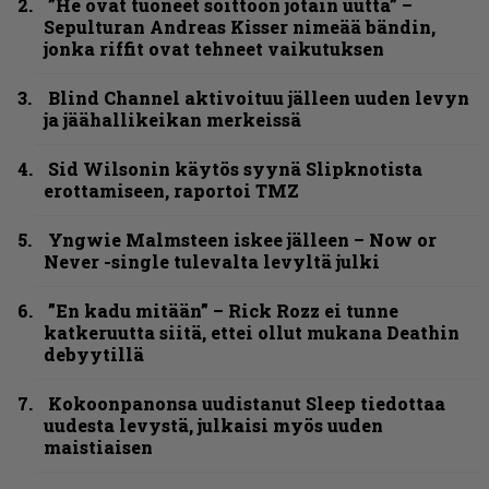
”He ovat tuoneet soittoon jotain uutta” –
Sepulturan Andreas Kisser nimeää bändin,
jonka riffit ovat tehneet vaikutuksen
Blind Channel aktivoituu jälleen uuden levyn
ja jäähallikeikan merkeissä
Sid Wilsonin käytös syynä Slipknotista
erottamiseen, raportoi TMZ
Yngwie Malmsteen iskee jälleen – Now or
Never -single tulevalta levyltä julki
”En kadu mitään” – Rick Rozz ei tunne
katkeruutta siitä, ettei ollut mukana Deathin
debyytillä
Kokoonpanonsa uudistanut Sleep tiedottaa
uudesta levystä, julkaisi myös uuden
maistiaisen