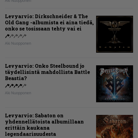
Aki Nuopponen
Levyarvio: Dirkschneider & The
Old Gang -albumista ei aina tiedä,
onko se tosissaan tehty vai ei
Aki Nuopponen
Levyarvio: Onko Steelbound jo
täydellisintä mahdollista Battle
Beastia?
Aki Nuopponen
Levyarvio: Sabaton on
yhdennellätoista albumillaan
erittäin kaukana
legendaarisuudesta