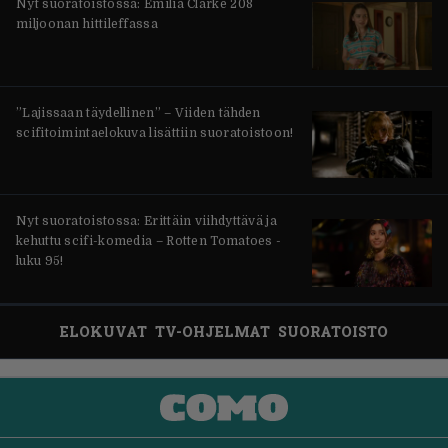
Nyt suoratoistossa: Emilia Clarke 208
miljoonan hittileffassa
”Lajissaan täydellinen” – Viiden tähden
scifitoimintaelokuva lisättiin suoratoistoon!
Nyt suoratoistossa: Erittäin viihdyttävä ja
kehuttu scifi-komedia – Rotten Tomatoes -
luku 95!
ELOKUVAT
TV-OHJELMAT
SUORATOISTO