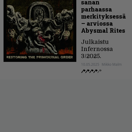
sanan
parhaassa
merkityksessä
– arviossa
Abysmal Rites
Julkaistu
Infernossa
3/2025.
10.05.2025
Mikko Malm