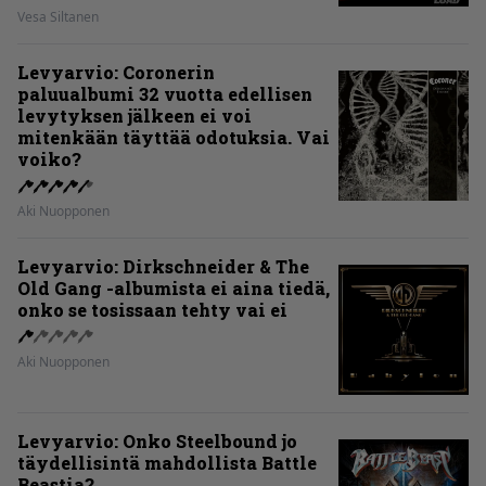
Vesa Siltanen
Levyarvio: Coronerin
paluualbumi 32 vuotta edellisen
levytyksen jälkeen ei voi
mitenkään täyttää odotuksia. Vai
voiko?
Aki Nuopponen
Levyarvio: Dirkschneider & The
Old Gang -albumista ei aina tiedä,
onko se tosissaan tehty vai ei
Aki Nuopponen
Levyarvio: Onko Steelbound jo
täydellisintä mahdollista Battle
Beastia?