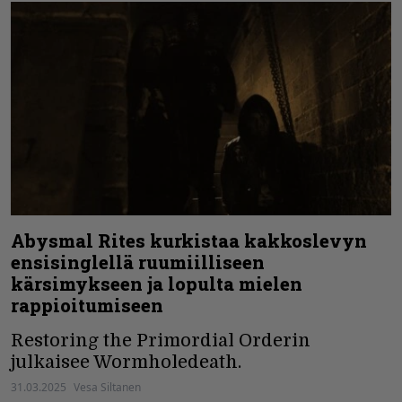
Abysmal Rites kurkistaa kakkoslevyn
ensisinglellä ruumiilliseen
kärsimykseen ja lopulta mielen
rappioitumiseen
Restoring the Primordial Orderin
julkaisee Wormholedeath.
31.03.2025
Vesa Siltanen