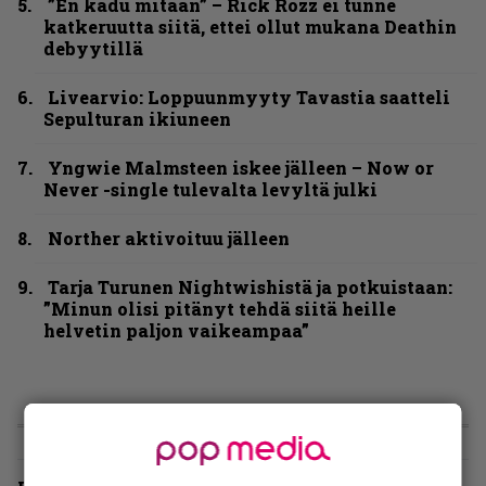
”En kadu mitään” – Rick Rozz ei tunne
katkeruutta siitä, ettei ollut mukana Deathin
debyytillä
Livearvio: Loppuunmyyty Tavastia saatteli
Sepulturan ikiuneen
Yngwie Malmsteen iskee jälleen – Now or
Never -single tulevalta levyltä julki
Norther aktivoituu jälleen
Tarja Turunen Nightwishistä ja potkuistaan:
”Minun olisi pitänyt tehdä siitä heille
helvetin paljon vaikeampaa”
LIVE