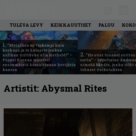
TULEVA LEVY
KEIKKAUUTISET
PALUU
KOKO
1.
”Metallica on tiukempi kuin
koskaan ja te haluatte jonkun
2.
nulikan yrittävän olla Hetfield?” –
”He ovat tuoneet soittoo
Pepper Keenan muisteli
uutta” – Sepulturan Andreas
ensimmäistä koesoittoaan hevijätin
nimeää bändin, jonka riffit
kanssa
tehneet vaikutuksen
Artistit:
Abysmal Rites