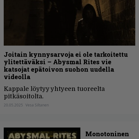
Joitain kynnysarvoja ei ole tarkoitettu
ylitettäväksi – Abysmal Rites vie
katsojat epätoivon suohon uudella
videolla
Kappale löytyy yhtyeen tuoreelta
pitkäsoitolta.
20.05.2025
Vesa Siltanen
Monotoninen