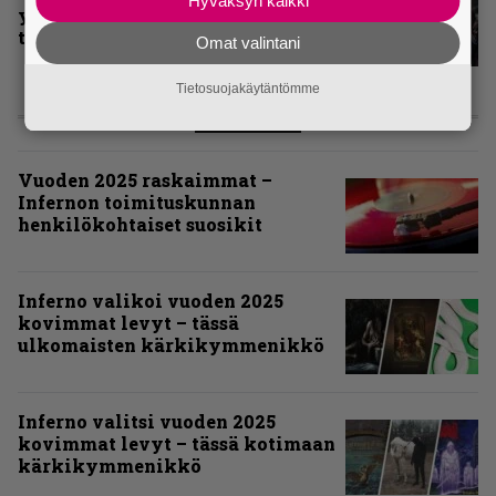
Hyväksyn kaikki
yleisögalleria – bongaatko itsesi
tai tuttuja joukosta?
Omat valintani
Tietosuojakäytäntömme
KOLUMNIT
Vuoden 2025 raskaimmat –
Infernon toimituskunnan
henkilökohtaiset suosikit
Inferno valikoi vuoden 2025
kovimmat levyt – tässä
ulkomaisten kärkikymmenikkö
Inferno valitsi vuoden 2025
kovimmat levyt – tässä kotimaan
kärkikymmenikkö