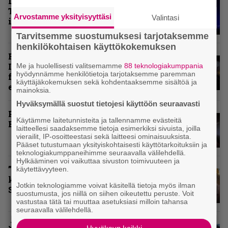
Livearvio: Loppuunmyyty
Tavastia saatteli Sepulturan
Arvostamme yksityisyyttäsi
Valintasi
ikiuneen
Tarvitsemme suostumuksesi tarjotaksemme
henkilökohtaisen käyttökokemuksen
Rokki Raikasi Tampereella –
Infernon neljä väkevää nostoa
Me ja huolellisesti valitsemamme
88 teknologiakumppania
hyödynnämme henkilötietoja tarjotaksemme paremman
festarin kakkospäivän
käyttäjäkokemuksen sekä kohdentaaksemme sisältöä ja
esityksistä
mainoksia.
Hyväksymällä suostut tietojesi käyttöön seuraavasti
Paluu vanhaan liittoon – Arch
Käytämme laitetunnisteita ja tallennamme evästeitä
Enemy Tavastialla
laitteellesi saadaksemme tietoja esimerkiksi sivuista, joilla
vierailit, IP-osoitteestasi sekä laitteesi ominaisuuksista.
Pääset tutustumaan yksityiskohtaisesti käyttötarkoituksiin ja
teknologiakumppaneihimme seuraavalla välilehdellä.
Hylkääminen voi vaikuttaa sivuston toimivuuteen ja
”Näillä festareilla kaikki on aina
käytettävyyteen.
kohdallaan” – raportti John
Jotkin teknologiamme voivat käsitellä tietoja myös ilman
Smith Rock Festivalista
suostumusta, jos niillä on siihen oikeutettu peruste. Voit
vastustaa tätä tai muuttaa asetuksiasi milloin tahansa
seuraavalla välilehdellä.
John Smith Rock Festivalin