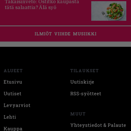
Takaisinveto: Ostitko kaupasta
tätä salaattia? Älä syö
ILMIÖT
VIIHDE
MUSIIKKI
Footer
ALUEET
TILAUKSET
Etusivu
Uutiskirje
Uutiset
RSS-syötteet
Levyarviot
MUUT
Lehti
Yhteystiedot & Palaute
Kauppa