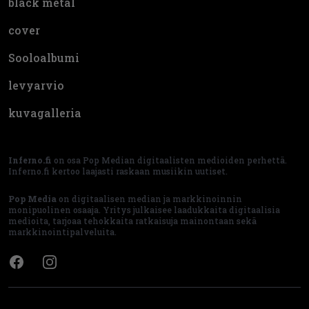
black metal
cover
Sooloalbumi
levyarvio
kuvagalleria
Inferno.fi
on osa Pop Median digitaalisten medioiden perhettä.
Inferno.fi kertoo laajasti raskaan musiikin uutiset.
Pop Media
on digitaalisen median ja markkinoinnin
monipuolinen osaaja. Yritys julkaisee laadukkaita digitaalisia
medioita, tarjoaa tehokkaita ratkaisuja mainontaan sekä
markkinointipalveluita.
Facebook
Instagram