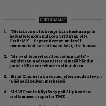
LUETUIMMAT
”Metallica on tiukempi kuin koskaan ja te
haluatte jonkun nulikan yrittävän olla
Hetfield?” – Pepper Keenan muisteli
ensimmäistä koesoittoaan hevijätin kanssa
”He ovat tuoneet soittoon jotain uutta” –
Sepulturan Andreas Kisser nimeää bändin,
jonka riffit ovat tehneet vaikutuksen
Blind Channel aktivoituu jälleen uuden levyn
ja jäähallikeikan merkeissä
Sid Wilsonin käytös syynä Slipknotista
erottamiseen, raportoi TMZ