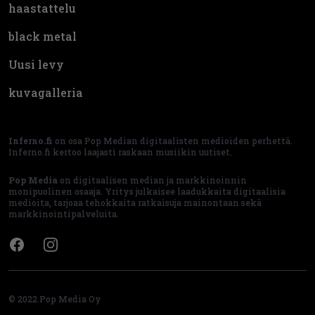
haastattelu
black metal
Uusi levy
kuvagalleria
Inferno.fi
on osa Pop Median digitaalisten medioiden perhettä.
Inferno.fi kertoo laajasti raskaan musiikin uutiset.
Pop Media
on digitaalisen median ja markkinoinnin
monipuolinen osaaja. Yritys julkaisee laadukkaita digitaalisia
medioita, tarjoaa tehokkaita ratkaisuja mainontaan sekä
markkinointipalveluita.
Facebook
Instagram
© 2022 Pop Media Oy