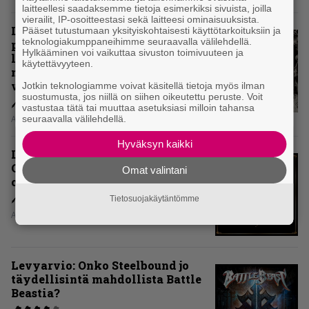
laitteellesi saadaksemme tietoja esimerkiksi sivuista, joilla
vierailit, IP-osoitteestasi sekä laitteesi ominaisuuksista.
Levyarvio: Coronerin
Pääset tutustumaan yksityiskohtaisesti käyttötarkoituksiin ja
teknologiakumppaneihimme seuraavalla välilehdellä.
paluualbumi 32 vuotta edellisen
Hylkääminen voi vaikuttaa sivuston toimivuuteen ja
levytyksen jälkeen ei voi
käytettävyyteen.
mitenkään täyttää odotuksia. Vai
voiko?
Jotkin teknologiamme voivat käsitellä tietoja myös ilman
suostumusta, jos niillä on siihen oikeutettu peruste. Voit
vastustaa tätä tai muuttaa asetuksiasi milloin tahansa
seuraavalla välilehdellä.
Aki Nuopponen
Hyväksyn kaikki
Levyarvio: Dirkschneider & The
Old Gang -albumista ei aina tiedä,
Omat valintani
onko se tosissaan tehty vai ei
Tietosuojakäytäntömme
Aki Nuopponen
Levyarvio: Onko Steelbound jo
täydellisintä mahdollista Battle
Beastia?