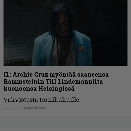
IL: Archie Cruz myöntää saaneensa
Rammsteinin Till Lindemannilta
kuonoonsa Helsingissä
Vahvistusta tornihuhuille.
27.05.2023
Jonna Ikonen