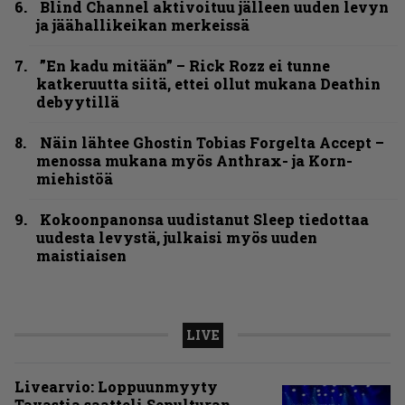
Blind Channel aktivoituu jälleen uuden levyn
ja jäähallikeikan merkeissä
”En kadu mitään” – Rick Rozz ei tunne
katkeruutta siitä, ettei ollut mukana Deathin
debyytillä
Näin lähtee Ghostin Tobias Forgelta Accept –
menossa mukana myös Anthrax- ja Korn-
miehistöä
Kokoonpanonsa uudistanut Sleep tiedottaa
uudesta levystä, julkaisi myös uuden
maistiaisen
LIVE
Livearvio: Loppuunmyyty
Tavastia saatteli Sepulturan