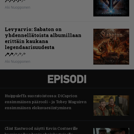
Aki Nuopponen
Levyarvio: Sabaton on
yhdennellätoista albumillaan
erittäin kaukana
legendaarisuudesta
Aki Nuopponen
Huippuleffa suoratoistossa: DiCaprion
ensimmäinen päärooli – ja Tobey Maguiren
ensimmäinen elokuvaesiintyminen
Clint Eastwood näytti Kevin Costnerille