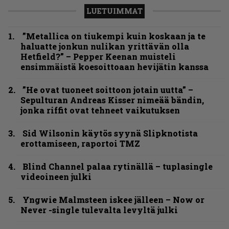
LUETUIMMAT
”Metallica on tiukempi kuin koskaan ja te
haluatte jonkun nulikan yrittävän olla
Hetfield?” – Pepper Keenan muisteli
ensimmäistä koesoittoaan hevijätin kanssa
”He ovat tuoneet soittoon jotain uutta” –
Sepulturan Andreas Kisser nimeää bändin,
jonka riffit ovat tehneet vaikutuksen
Sid Wilsonin käytös syynä Slipknotista
erottamiseen, raportoi TMZ
Blind Channel palaa rytinällä – tuplasingle
videoineen julki
Yngwie Malmsteen iskee jälleen – Now or
Never -single tulevalta levyltä julki