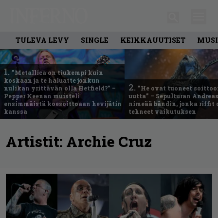
TULEVA LEVY
SINGLE
KEIKKAUUTISET
MUSI
1.
”Metallica on tiukempi kuin
koskaan ja te haluatte jonkun
2.
nulikan yrittävän olla Hetfield?” –
”He ovat tuoneet soittoo
Pepper Keenan muisteli
uutta” – Sepulturan Andreas
ensimmäistä koesoittoaan hevijätin
nimeää bändin, jonka riffit
kanssa
tehneet vaikutuksen
Artistit:
Archie Cruz