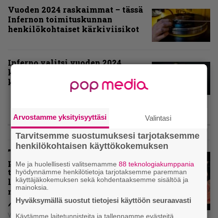
Vuoden 2024 raskaimmat – tässä
Infernon toimituskunnan
henkilökohtaiset kärkiviisikot
Inferno valitsi vuoden 2024
kovimmat albumit – tässä
kotimaisten kymmenen parasta
Arvostamme yksityisyyttäsi
Valintasi
ARVIOT
Tarvitsemme suostumuksesi tarjotaksemme
henkilökohtaisen käyttökokemuksen
”Metallica ei ole koskaan
pelännyt kehittyä ja muuttua” –
Me ja huolellisesti valitsemamme
88 teknologiakumppania
tarkistelussa 30 vuotta täyttävä
hyödynnämme henkilötietoja tarjotaksemme paremman
käyttäjäkokemuksen sekä kohdentaaksemme sisältöä ja
levy, joka jakaa fanien
mainoksia.
mielipiteet
Hyväksymällä suostut tietojesi käyttöön seuraavasti
Vesa Siltanen
Käytämme laitetunnisteita ja tallennamme evästeitä