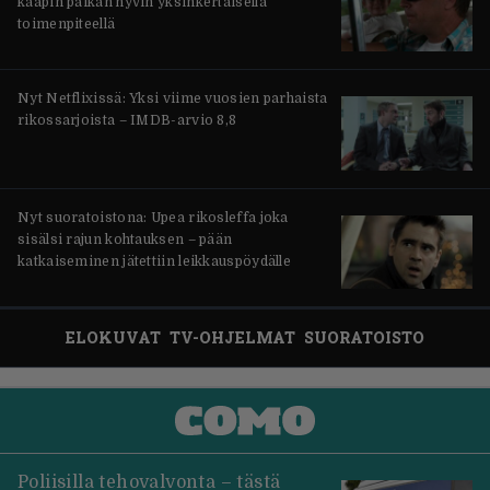
kaapin paikan hyvin yksinkertaisella
toimenpiteellä
Nyt Netflixissä: Yksi viime vuosien parhaista
rikossarjoista – IMDB-arvio 8,8
Nyt suoratoistona: Upea rikosleffa joka
sisälsi rajun kohtauksen – pään
katkaiseminen jätettiin leikkauspöydälle
ELOKUVAT
TV-OHJELMAT
SUORATOISTO
Poliisilla tehovalvonta – tästä