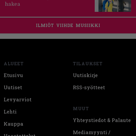
hakea
ILMIÖT
VIIHDE
MUSIIKKI
Footer
ALUEET
TILAUKSET
Etusivu
Uutiskirje
Uutiset
RSS-syötteet
Levyarviot
MUUT
Lehti
Yhteystiedot & Palaute
Kauppa
Mediamyynti /
Haastattelut