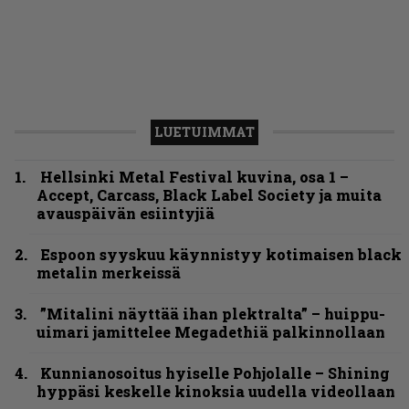
LUETUIMMAT
Hellsinki Metal Festival kuvina, osa 1 –
Accept, Carcass, Black Label Society ja muita
avauspäivän esiintyjiä
Espoon syyskuu käynnistyy kotimaisen black
metalin merkeissä
”Mitalini näyttää ihan plektralta” – huippu-
uimari jamittelee Megadethiä palkinnollaan
Kunnianosoitus hyiselle Pohjolalle – Shining
hyppäsi keskelle kinoksia uudella videollaan