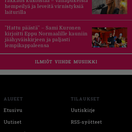
rakkaus kukoistaa – vähäpukeista
hempeilyä ja leveitä virnistyksiä
laiturilla
”Hattu päästä” – Sami Kuronen
kirjoitti Eppu Normaalille kauniin
jäähyväiskirjeen ja paljasti
lempikappaleensa
ILMIÖT
VIIHDE
MUSIIKKI
Footer
ALUEET
TILAUKSET
Etusivu
Uutiskirje
Uutiset
RSS-syötteet