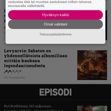
vastustaa tätä tai muuttaa asetuksiasi milloin tahansa
seuraavalla välilehdellä.
Levyarvio: Onko Steelbound jo
Hyväksyn kaikki
täydellisintä mahdollista Battle
Beastia?
Omat valintani
Aki Nuopponen
Tietosuojakäytäntömme
Levyarvio: Sabaton on
yhdennellätoista albumillaan
erittäin kaukana
legendaarisuudesta
Aki Nuopponen
Nyt Netflixissä: 180 miljoonan