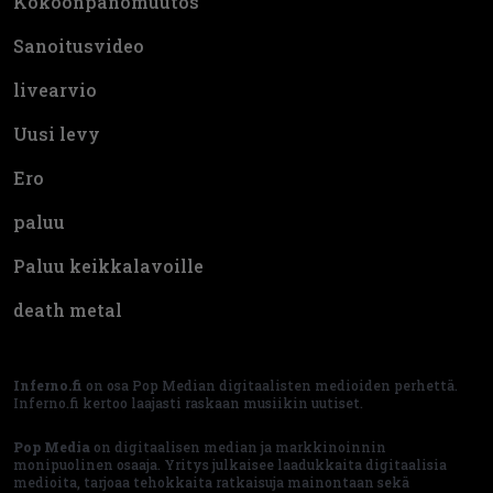
Kokoonpanomuutos
Sanoitusvideo
livearvio
Uusi levy
Ero
paluu
Paluu keikkalavoille
death metal
Inferno.fi
on osa Pop Median digitaalisten medioiden perhettä.
Inferno.fi kertoo laajasti raskaan musiikin uutiset.
Pop Media
on digitaalisen median ja markkinoinnin
monipuolinen osaaja. Yritys julkaisee laadukkaita digitaalisia
medioita, tarjoaa tehokkaita ratkaisuja mainontaan sekä