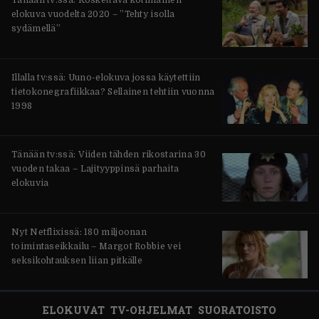
Tänään tv:ssä: Koskettava kotimainen
elokuva vuodelta 2020 – ”Tehty isolla
sydämellä”
Illalla tv:ssä: Uuno-elokuva jossa käytettiin
tietokonegrafiikkaa? Sellainen tehtiin vuonna
1998
Tänään tv:ssä: Viiden tähden rikostarina 30
vuoden takaa – Lajityyppinsä parhaita
elokuvia
Nyt Netflixissä: 180 miljoonan
toimintaseikkailu – Margot Robbie vei
seksikohtauksen liian pitkälle
ELOKUVAT
TV-OHJELMAT
SUORATOISTO