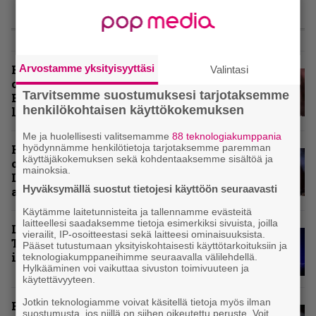
LIVE
Arvostamme yksityisyyttäsi
Hellsinki Metal Festival kuvina,
Valintasi
osa 2: Opeth, Misþyrming,
Tarvitsemme suostumuksesi tarjotaksemme
Eluveitie, Triptykon ja muita
henkilökohtaisen käyttökokemuksen
lauantain esiintyjiä
Me ja huolellisesti valitsemamme
88 teknologiakumppania
hyödynnämme henkilötietoja tarjotaksemme paremman
Hellsinki Metal Festival kuvina,
käyttäjäkokemuksen sekä kohdentaaksemme sisältöä ja
osa 1 – Accept, Carcass, Black
mainoksia.
Label Society ja muita
Hyväksymällä suostut tietojesi käyttöön seuraavasti
avauspäivän esiintyjiä
Käytämme laitetunnisteita ja tallennamme evästeitä
laitteellesi saadaksemme tietoja esimerkiksi sivuista, joilla
Livearvio: Loppuunmyyty
vierailit, IP-osoitteestasi sekä laitteesi ominaisuuksista.
Tavastia saatteli Sepulturan
Pääset tutustumaan yksityiskohtaisesti käyttötarkoituksiin ja
ikiuneen
teknologiakumppaneihimme seuraavalla välilehdellä.
Hylkääminen voi vaikuttaa sivuston toimivuuteen ja
käytettävyyteen.
Jotkin teknologiamme voivat käsitellä tietoja myös ilman
Rokki Raikasi Tampereella –
suostumusta, jos niillä on siihen oikeutettu peruste. Voit