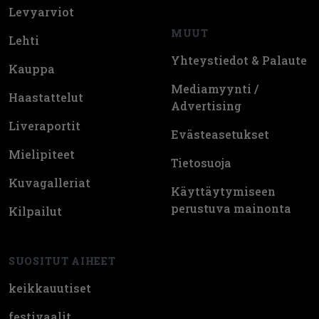
Levyarviot
MUUT
Lehti
Yhteystiedot & Palaute
Kauppa
Mediamyynti /
Haastattelut
Advertising
Liveraportit
Evästeasetukset
Mielipiteet
Tietosuoja
Kuvagalleriat
Käyttäytymiseen
perustuva mainonta
Kilpailut
SUOSITUT AIHEET
keikkauutiset
festivaalit