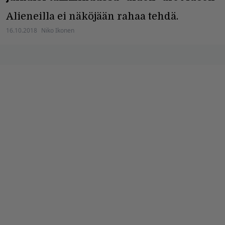
Alieneilla ei näköjään rahaa tehdä.
16.10.2018
Niko Ikonen