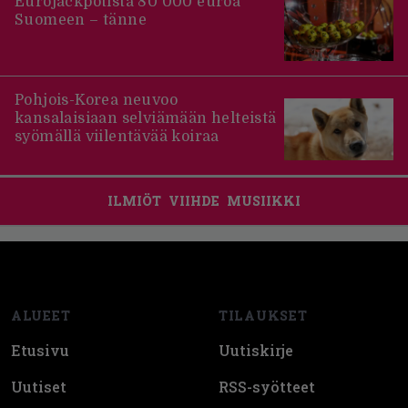
Eurojackpotista 80 000 euroa
Suomeen – tänne
Pohjois-Korea neuvoo
kansalaisiaan selviämään helteistä
syömällä viilentävää koiraa
ILMIÖT
VIIHDE
MUSIIKKI
Footer
ALUEET
TILAUKSET
Etusivu
Uutiskirje
Uutiset
RSS-syötteet