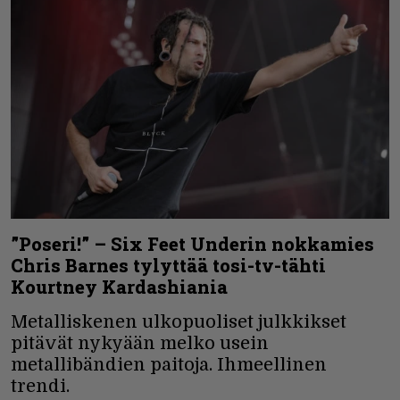
”Poseri!” – Six Feet Underin nokkamies
Chris Barnes tylyttää tosi-tv-tähti
Kourtney Kardashiania
Metalliskenen ulkopuoliset julkkikset
pitävät nykyään melko usein
metallibändien paitoja. Ihmeellinen
trendi.