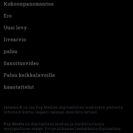
Kokoonpanomuutos
Ero
Uusi levy
livearvio
paluu
Sanoitusvideo
Paluu keikkalavoille
haastattelut
Inferno.fi
on osa Pop Median digitaalisten medioiden perhettä.
Inferno.fi kertoo laajasti raskaan musiikin uutiset.
Pop Media
on digitaalisen median ja markkinoinnin
monipuolinen osaaja. Yritys julkaisee laadukkaita digitaalisia