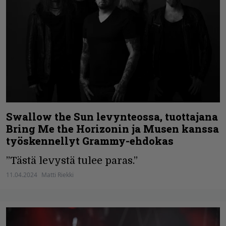
Swallow the Sun levynteossa, tuottajana
Bring Me the Horizonin ja Musen kanssa
työskennellyt Grammy-ehdokas
”Tästä levystä tulee paras.”
11.04.2024
Matti Riekki