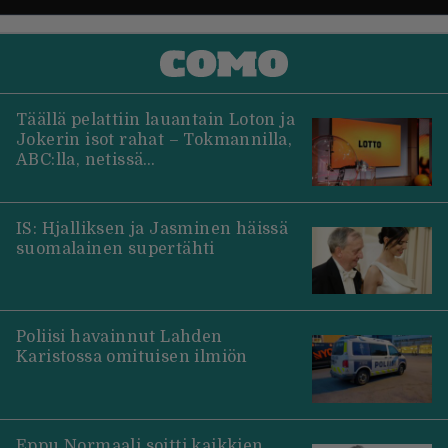
Täällä pelattiin lauantain Loton ja
Jokerin isot rahat – Tokmannilla,
ABC:lla, netissä…
IS: Hjalliksen ja Jasminen häissä
suomalainen supertähti
Poliisi havainnut Lahden
Karistossa omituisen ilmiön
Eppu Normaali soitti kaikkien