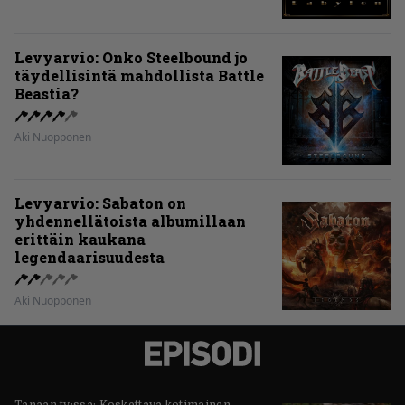
Levyarvio: Onko Steelbound jo
täydellisintä mahdollista Battle
Beastia?
Aki Nuopponen
Levyarvio: Sabaton on
yhdennellätoista albumillaan
erittäin kaukana
legendaarisuudesta
Aki Nuopponen