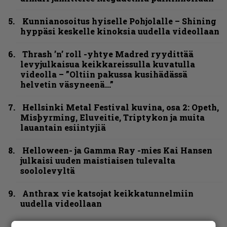
Kunnianosoitus hyiselle Pohjolalle – Shining
hyppäsi keskelle kinoksia uudella videollaan
Thrash ’n’ roll -yhtye Madred ryydittää
levyjulkaisua keikkareissulla kuvatulla
videolla – ”Oltiin pakussa kusihädässä
helvetin väsyneenä…”
Hellsinki Metal Festival kuvina, osa 2: Opeth,
Misþyrming, Eluveitie, Triptykon ja muita
lauantain esiintyjiä
Helloween- ja Gamma Ray -mies Kai Hansen
julkaisi uuden maistiaisen tulevalta
soololevyltä
Anthrax vie katsojat keikkatunnelmiin
uudella videollaan