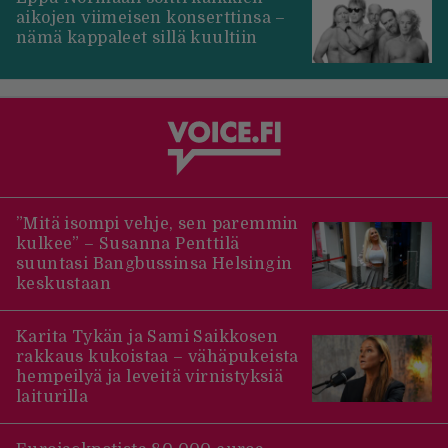
aikojen viimeisen konserttinsa –
nämä kappaleet sillä kuultiin
”Mitä isompi vehje, sen paremmin
kulkee” – Susanna Penttilä
suuntasi Bangbussinsa Helsingin
keskustaan
Karita Tykän ja Sami Saikkosen
rakkaus kukoistaa – vähäpukeista
hempeilyä ja leveitä virnistyksiä
laiturilla