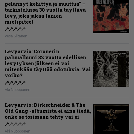
pelännyt kehittyä ja muuttua” –
tarkistelussa 30 vuotta täyttävä
levy, joka jakaa fanien
mielipiteet
Vesa Siltanen
Levyarvio: Coronerin
paluualbumi 32 vuotta edellisen
levytyksen jälkeen ei voi
mitenkään täyttää odotuksia. Vai
voiko?
Aki Nuopponen
Levyarvio: Dirkschneider & The
Old Gang -albumista ei aina tiedä,
onko se tosissaan tehty vai ei
Aki Nuopponen