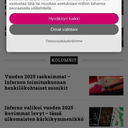
Infernon neljä väkevää nostoa
vastustaa tätä tai muuttaa asetuksiasi milloin tahansa
festarin kakkospäivän
seuraavalla välilehdellä.
esityksistä
Hyväksyn kaikki
Paluu vanhaan liittoon – Arch
Omat valintani
Enemy Tavastialla
Tietosuojakäytäntömme
KOLUMNIT
Vuoden 2025 raskaimmat –
Infernon toimituskunnan
henkilökohtaiset suosikit
Inferno valikoi vuoden 2025
kovimmat levyt – tässä
ulkomaisten kärkikymmenikkö