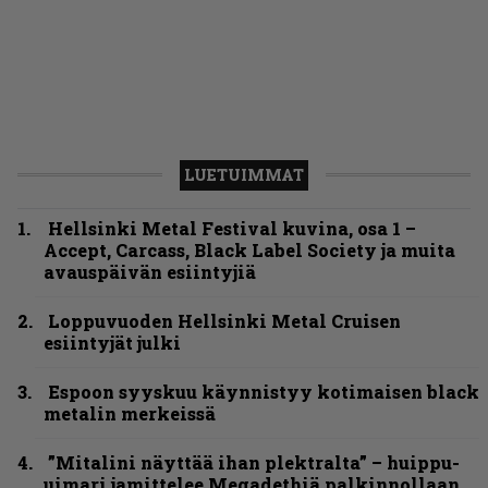
LUETUIMMAT
Hellsinki Metal Festival kuvina, osa 1 –
Accept, Carcass, Black Label Society ja muita
avauspäivän esiintyjiä
Loppuvuoden Hellsinki Metal Cruisen
esiintyjät julki
Espoon syyskuu käynnistyy kotimaisen black
metalin merkeissä
”Mitalini näyttää ihan plektralta” – huippu-
uimari jamittelee Megadethiä palkinnollaan