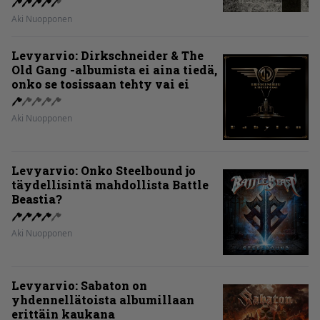
Aki Nuopponen
Levyarvio: Dirkschneider & The
Old Gang -albumista ei aina tiedä,
onko se tosissaan tehty vai ei
Aki Nuopponen
Levyarvio: Onko Steelbound jo
täydellisintä mahdollista Battle
Beastia?
Aki Nuopponen
Levyarvio: Sabaton on
yhdennellätoista albumillaan
erittäin kaukana