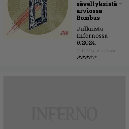
sävellyksistä –
arviossa
Bombus
Julkaistu
Infernossa
9/2024.
09.12.2024
Vilho Rajala