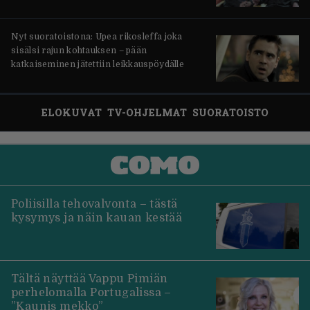
Nyt suoratoistona: Upea rikosleffa joka
sisälsi rajun kohtauksen – pään
katkaiseminen jätettiin leikkauspöydälle
ELOKUVAT
TV-OHJELMAT
SUORATOISTO
Poliisilla tehovalvonta – tästä
kysymys ja näin kauan kestää
Tältä näyttää Vappu Pimiän
perhelomalla Portugalissa –
”Kaunis mekko”