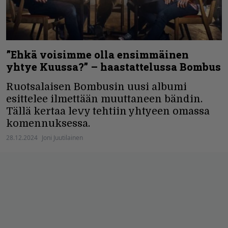
”Ehkä voisimme olla ensimmäinen
yhtye Kuussa?” – haastattelussa Bombus
Ruotsalaisen Bombusin uusi albumi
esittelee ilmettään muuttaneen bändin.
Tällä kertaa levy tehtiin yhtyeen omassa
komennuksessa.
28.12.2024
Joni Juutilainen