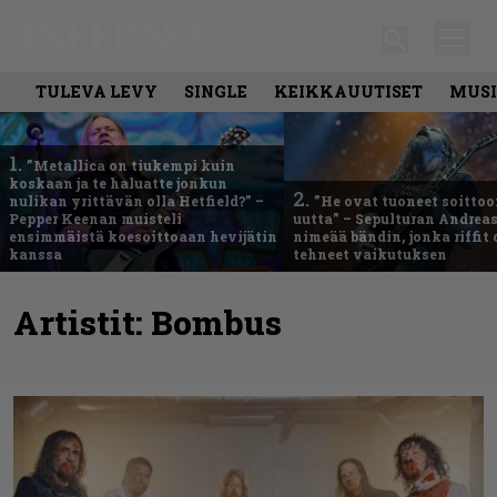
TULEVA LEVY
SINGLE
KEIKKAUUTISET
MUSI
1.
”Metallica on tiukempi kuin
koskaan ja te haluatte jonkun
2.
nulikan yrittävän olla Hetfield?” –
”He ovat tuoneet soittoo
Pepper Keenan muisteli
uutta” – Sepulturan Andreas
ensimmäistä koesoittoaan hevijätin
nimeää bändin, jonka riffit
kanssa
tehneet vaikutuksen
Artistit:
Bombus