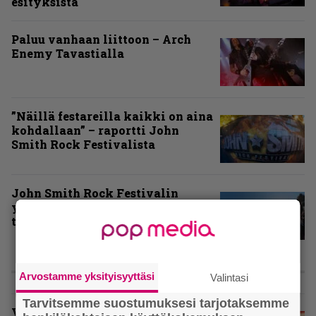
esityksistä
Paluu vanhaan liittoon – Arch
Enemy Tavastialla
”Näillä festareilla kaikki on aina
kohdallaan” – raportti John
Smith Rock Festivalista
John Smith Rock Festivalin
yleisögalleria – bongaatko itsesi
tai tuttuja joukosta?
KOLUMNIT
Arvostamme yksityisyyttäsi
Valintasi
Tarvitsemme suostumuksesi tarjotaksemme
Vuoden 2025 raskaimmat –