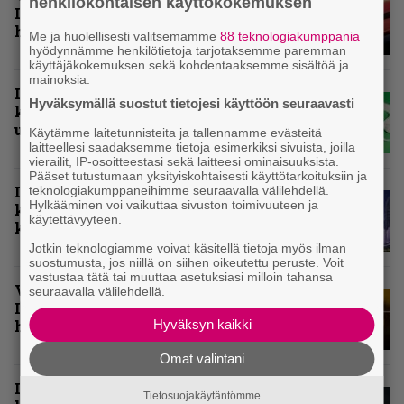
henkilökohtaisen käyttökokemuksen
Infernon toimituskunnan
henkilökohtaiset suosikit
Me ja huolellisesti valitsemamme
88 teknologiakumppania
hyödynnämme henkilötietoja tarjotaksemme paremman
käyttäjäkokemuksen sekä kohdentaaksemme sisältöä ja
mainoksia.
Inferno valikoi vuoden 2025
Hyväksymällä suostut tietojesi käyttöön seuraavasti
kovimmat levyt – tässä
ulkomaisten kärkikymmenikkö
Käytämme laitetunnisteita ja tallennamme evästeitä
laitteellesi saadaksemme tietoja esimerkiksi sivuista, joilla
vierailit, IP-osoitteestasi sekä laitteesi ominaisuuksista.
Pääset tutustumaan yksityiskohtaisesti käyttötarkoituksiin ja
Inferno valitsi vuoden 2025
teknologiakumppaneihimme seuraavalla välilehdellä.
Hylkääminen voi vaikuttaa sivuston toimivuuteen ja
kovimmat levyt – tässä kotimaan
käytettävyyteen.
kärkikymmenikkö
Jotkin teknologiamme voivat käsitellä tietoja myös ilman
suostumusta, jos niillä on siihen oikeutettu peruste. Voit
vastustaa tätä tai muuttaa asetuksiasi milloin tahansa
Vuoden 2024 raskaimmat – tässä
seuraavalla välilehdellä.
Infernon toimituskunnan
Hyväksyn kaikki
henkilökohtaiset kärkiviisikot
Omat valintani
Inferno valitsi vuoden 2024
Tietosuojakäytäntömme