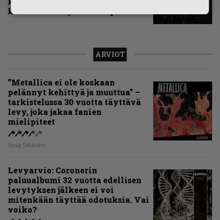
kovimmat albumit – tässä
kotimaisten kymmenen parasta
ARVIOT
”Metallica ei ole koskaan
pelännyt kehittyä ja muuttua” –
tarkistelussa 30 vuotta täyttävä
levy, joka jakaa fanien
mielipiteet
Vesa Siltanen
Levyarvio: Coronerin
paluualbumi 32 vuotta edellisen
levytyksen jälkeen ei voi
mitenkään täyttää odotuksia. Vai
voiko?