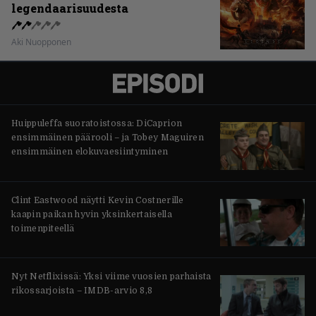
legendaarisuudesta
Aki Nuopponen
Huippuleffa suoratoistossa: DiCaprion
ensimmäinen päärooli – ja Tobey Maguiren
ensimmäinen elokuvaesiintyminen
Clint Eastwood näytti Kevin Costnerille
kaapin paikan hyvin yksinkertaisella
toimenpiteellä
Nyt Netflixissä: Yksi viime vuosien parhaista
rikossarjoista – IMDB-arvio 8,8