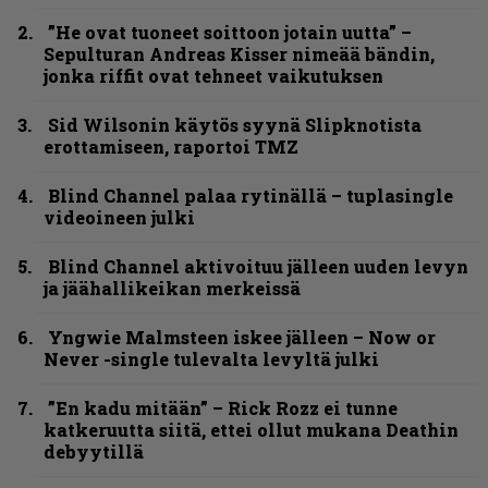
”He ovat tuoneet soittoon jotain uutta” –
Sepulturan Andreas Kisser nimeää bändin,
jonka riffit ovat tehneet vaikutuksen
Sid Wilsonin käytös syynä Slipknotista
erottamiseen, raportoi TMZ
Blind Channel palaa rytinällä – tuplasingle
videoineen julki
Blind Channel aktivoituu jälleen uuden levyn
ja jäähallikeikan merkeissä
Yngwie Malmsteen iskee jälleen – Now or
Never -single tulevalta levyltä julki
”En kadu mitään” – Rick Rozz ei tunne
katkeruutta siitä, ettei ollut mukana Deathin
debyytillä