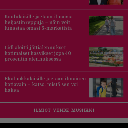
Koululaisille jaetaan ilmaisia
heijastinreppuja – näin voit
lunastaa omasi S-marketista
Lidl aloitti jättialennukset –
kotimaiset kasvikset jopa 40
prosentin alennuksessa
Ekaluokkalaisille jaetaan ilmainen
kotiavain – katso, mistä sen voi
hakea
ILMIÖT
VIIHDE
MUSIIKKI
Footer