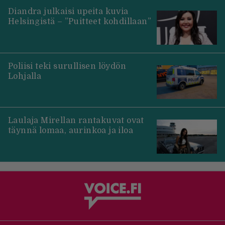
Diandra julkaisi upeita kuvia
Helsingistä – ”Puitteet kohdillaan”
Poliisi teki surullisen löydön
Lohjalla
Laulaja Mirellan rantakuvat ovat
täynnä lomaa, aurinkoa ja iloa