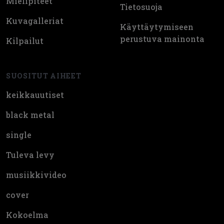
Mielipiteet
Tietosuoja
Kuvagalleriat
Käyttäytymiseen
perustuva mainonta
Kilpailut
SUOSITUT AIHEET
keikkauutiset
black metal
single
Tuleva levy
musiikkivideo
cover
Kokoelma