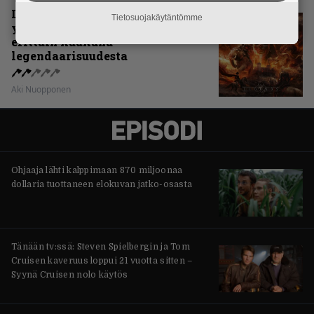
Levyarvio: Sabaton on
Tietosuojakäytäntömme
yhdennellätoista albumillaan
erittäin kaukana
legendaarisuudesta
Aki Nuopponen
Ohjaaja lähti kalppimaan 870 miljoonaa
dollaria tuottaneen elokuvan jatko-osasta
Tänään tv:ssä: Steven Spielbergin ja Tom
Cruisen kaveruus loppui 21 vuotta sitten –
Syynä Cruisen nolo käytös