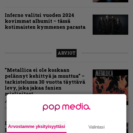
Inferno valitsi vuoden 2024
kovimmat albumit – tässä
kotimaisten kymmenen parasta
ARVIOT
”Metallica ei ole koskaan
pelännyt kehittyä ja muuttua” –
tarkistelussa 30 vuotta täyttävä
levy, joka jakaa fanien
mielipiteet
Vesa Siltanen
Levyarvio: Coronerin
Arvostamme yksityisyyttäsi
Valintasi
paluualbumi 32 vuotta edellisen