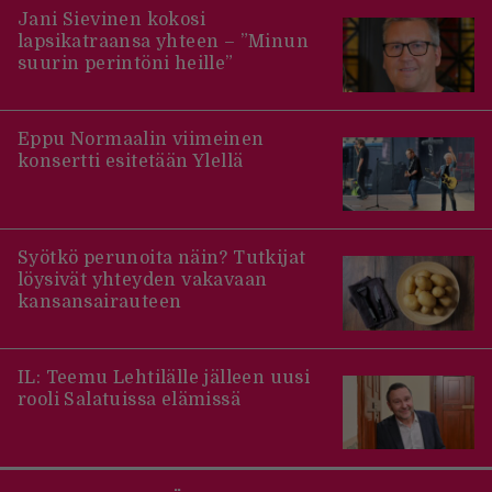
Jani Sievinen kokosi
lapsikatraansa yhteen – ”Minun
suurin perintöni heille”
Eppu Normaalin viimeinen
konsertti esitetään Ylellä
Syötkö perunoita näin? Tutkijat
löysivät yhteyden vakavaan
kansansairauteen
IL: Teemu Lehtilälle jälleen uusi
rooli Salatuissa elämissä