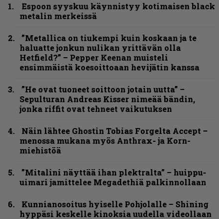
Espoon syyskuu käynnistyy kotimaisen black
metalin merkeissä
”Metallica on tiukempi kuin koskaan ja te
haluatte jonkun nulikan yrittävän olla
Hetfield?” – Pepper Keenan muisteli
ensimmäistä koesoittoaan hevijätin kanssa
”He ovat tuoneet soittoon jotain uutta” –
Sepulturan Andreas Kisser nimeää bändin,
jonka riffit ovat tehneet vaikutuksen
Näin lähtee Ghostin Tobias Forgelta Accept –
menossa mukana myös Anthrax- ja Korn-
miehistöä
”Mitalini näyttää ihan plektralta” – huippu-
uimari jamittelee Megadethiä palkinnollaan
Kunnianosoitus hyiselle Pohjolalle – Shining
hyppäsi keskelle kinoksia uudella videollaan