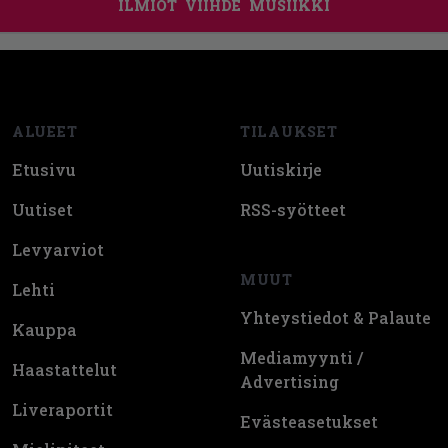
ILMIÖT
VIIHDE
MUSIIKKI
Footer
ALUEET
TILAUKSET
Etusivu
Uutiskirje
Uutiset
RSS-syötteet
Levyarviot
MUUT
Lehti
Yhteystiedot & Palaute
Kauppa
Mediamyynti /
Haastattelut
Advertising
Liveraportit
Evästeasetukset