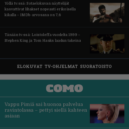
Yöllä tv:ssä: Sotaelokuvan näyttelijät
kasvattivat lihakset nopeasti erikoisella
kikalla – IMDb-arvosana on 7,6
Tänään tv:ssä: Loistoleffa vuodelta 1999 –
Stephen King ja Tom Hanks laadun takeina
ELOKUVAT
TV-OHJELMAT
SUORATOISTO
Vappu Pimiä sai huonoa palvelua
ravintolassa – pettyi siellä kahteen
asiaan