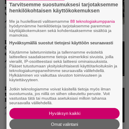
levytyksen jälkeen ei voi
Tarvitsemme suostumuksesi tarjotaksemme
mitenkään täyttää odotuksia. Vai
henkilökohtaisen käyttökokemuksen
voiko?
Me ja huolellisesti valitsemamme
88 teknologiakumppania
hyödynnämme henkilötietoja tarjotaksemme paremman
Aki Nuopponen
käyttäjäkokemuksen sekä kohdentaaksemme sisältöä ja
mainoksia.
Levyarvio: Dirkschneider & The
Hyväksymällä suostut tietojesi käyttöön seuraavasti
Old Gang -albumista ei aina tiedä,
Käytämme laitetunnisteita ja tallennamme evästeitä
onko se tosissaan tehty vai ei
laitteellesi saadaksemme tietoja esimerkiksi sivuista, joilla
vierailit, IP-osoitteestasi sekä laitteesi ominaisuuksista.
Pääset tutustumaan yksityiskohtaisesti käyttötarkoituksiin ja
Aki Nuopponen
teknologiakumppaneihimme seuraavalla välilehdellä.
Hylkääminen voi vaikuttaa sivuston toimivuuteen ja
käytettävyyteen.
Levyarvio: Onko Steelbound jo
Jotkin teknologiamme voivat käsitellä tietoja myös ilman
täydellisintä mahdollista Battle
suostumusta, jos niillä on siihen oikeutettu peruste. Voit
vastustaa tätä tai muuttaa asetuksiasi milloin tahansa
Beastia?
seuraavalla välilehdellä.
Hyväksyn kaikki
Aki Nuopponen
Omat valintani