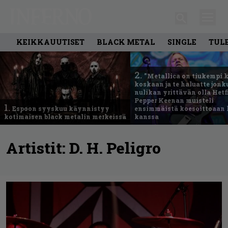
KEIKKAUUTISET
BLACK METAL
SINGLE
TUL
2.
”Metallica on tiukempi 
koskaan ja te haluatte jonk
nulikan yrittävän olla Hetfi
Pepper Keenan muisteli
1.
Espoon syyskuu käynnistyy
ensimmäistä koesoittoaan 
kotimaisen black metalin merkeissä
kanssa
Artistit:
D. H. Peligro