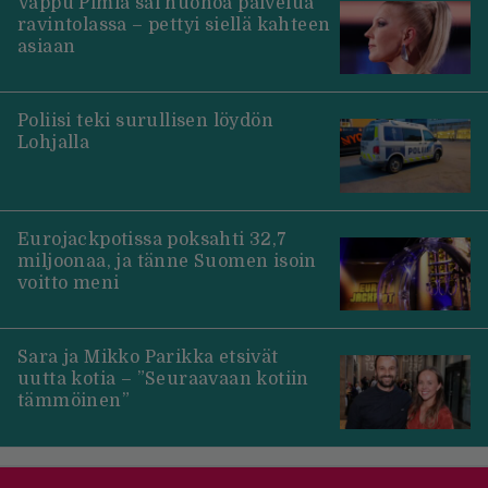
Vappu Pimiä sai huonoa palvelua
ravintolassa – pettyi siellä kahteen
asiaan
Poliisi teki surullisen löydön
Lohjalla
Eurojackpotissa poksahti 32,7
miljoonaa, ja tänne Suomen isoin
voitto meni
Sara ja Mikko Parikka etsivät
uutta kotia – ”Seuraavaan kotiin
tämmöinen”