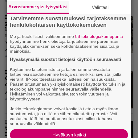
Vesa Siltanen
Arvostamme yksityisyyttäsi
Valintasi
Levyarvio: Coronerin
Tarvitsemme suostumuksesi tarjotaksemme
paluualbumi 32 vuotta edellisen
henkilökohtaisen käyttökokemuksen
levytyksen jälkeen ei voi
mitenkään täyttää odotuksia. Vai
Me ja huolellisesti valitsemamme
88 teknologiakumppania
voiko?
hyödynnämme henkilötietoja tarjotaksemme paremman
käyttäjäkokemuksen sekä kohdentaaksemme sisältöä ja
mainoksia.
Aki Nuopponen
Hyväksymällä suostut tietojesi käyttöön seuraavasti
Käytämme laitetunnisteita ja tallennamme evästeitä
Levyarvio: Dirkschneider & The
laitteellesi saadaksemme tietoja esimerkiksi sivuista, joilla
Old Gang -albumista ei aina tiedä,
vierailit, IP-osoitteestasi sekä laitteesi ominaisuuksista.
onko se tosissaan tehty vai ei
Pääset tutustumaan yksityiskohtaisesti käyttötarkoituksiin ja
teknologiakumppaneihimme seuraavalla välilehdellä.
Hylkääminen voi vaikuttaa sivuston toimivuuteen ja
käytettävyyteen.
Aki Nuopponen
Jotkin teknologiamme voivat käsitellä tietoja myös ilman
suostumusta, jos niillä on siihen oikeutettu peruste. Voit
vastustaa tätä tai muuttaa asetuksiasi milloin tahansa
Levyarvio: Onko Steelbound jo
seuraavalla välilehdellä.
täydellisintä mahdollista Battle
Beastia?
Hyväksyn kaikki