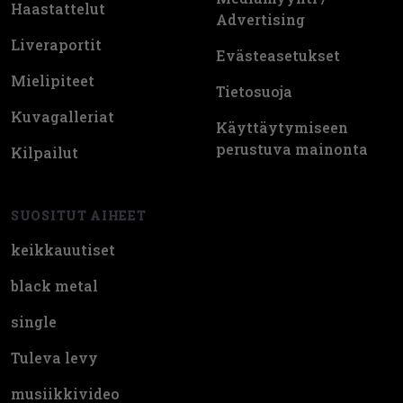
Haastattelut
Advertising
Liveraportit
Evästeasetukset
Mielipiteet
Tietosuoja
Kuvagalleriat
Käyttäytymiseen
perustuva mainonta
Kilpailut
SUOSITUT AIHEET
keikkauutiset
black metal
single
Tuleva levy
musiikkivideo