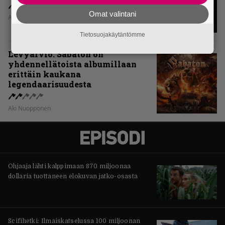
Omat valintani
Aki Nuopponen
Tietosuojakäytäntömme
Levyarvio: Sabaton on
yhdennellätoista albumillaan
erittäin kaukana
legendaarisuudesta
Aki Nuopponen
Ohjaaja lähti kalppimaan 870 miljoonaa
dollaria tuottaneen elokuvan jatko-osasta
Scifihetki: Ilmaiskatselussa 100 miljoonan