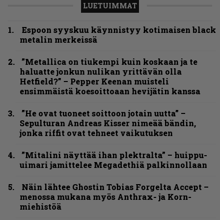
LUETUIMMAT
Espoon syyskuu käynnistyy kotimaisen black
metalin merkeissä
”Metallica on tiukempi kuin koskaan ja te
haluatte jonkun nulikan yrittävän olla
Hetfield?” – Pepper Keenan muisteli
ensimmäistä koesoittoaan hevijätin kanssa
”He ovat tuoneet soittoon jotain uutta” –
Sepulturan Andreas Kisser nimeää bändin,
jonka riffit ovat tehneet vaikutuksen
”Mitalini näyttää ihan plektralta” – huippu-
uimari jamittelee Megadethiä palkinnollaan
Näin lähtee Ghostin Tobias Forgelta Accept –
menossa mukana myös Anthrax- ja Korn-
miehistöä