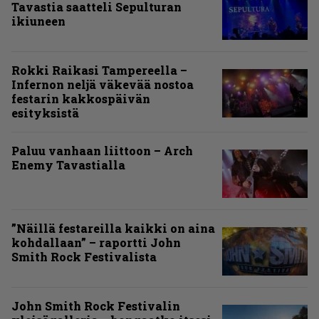
Tavastia saatteli Sepulturan
ikiuneen
Rokki Raikasi Tampereella –
Infernon neljä väkevää nostoa
festarin kakkospäivän
esityksistä
Paluu vanhaan liittoon – Arch
Enemy Tavastialla
”Näillä festareilla kaikki on aina
kohdallaan” – raportti John
Smith Rock Festivalista
John Smith Rock Festivalin