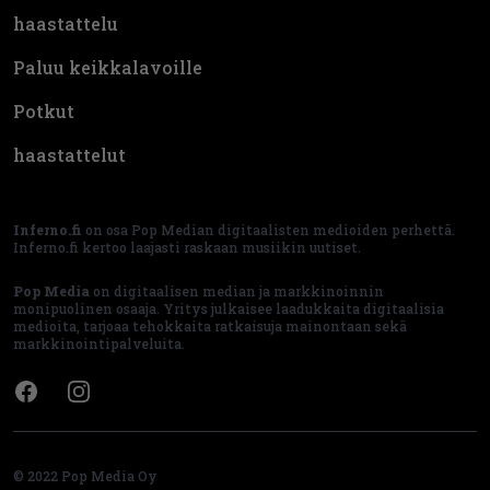
haastattelu
Paluu keikkalavoille
Potkut
haastattelut
Inferno.fi
on osa Pop Median digitaalisten medioiden perhettä.
Inferno.fi kertoo laajasti raskaan musiikin uutiset.
Pop Media
on digitaalisen median ja markkinoinnin
monipuolinen osaaja. Yritys julkaisee laadukkaita digitaalisia
medioita, tarjoaa tehokkaita ratkaisuja mainontaan sekä
markkinointipalveluita.
Facebook
Instagram
© 2022 Pop Media Oy