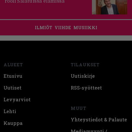
rooli Salatuissa elämissä
ILMIÖT
VIIHDE
MUSIIKKI
Footer
ALUEET
TILAUKSET
Etusivu
Uutiskirje
Uutiset
RSS-syötteet
Levyarviot
MUUT
Lehti
Yhteystiedot & Palaute
Kauppa
Mediamyynti /