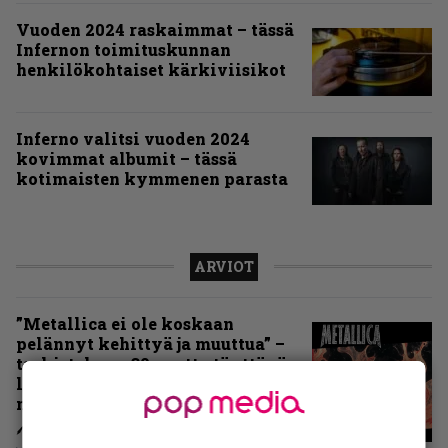
Vuoden 2024 raskaimmat – tässä
Infernon toimituskunnan
henkilökohtaiset kärkiviisikot
Inferno valitsi vuoden 2024
kovimmat albumit – tässä
kotimaisten kymmenen parasta
ARVIOT
”Metallica ei ole koskaan
pelännyt kehittyä ja muuttua” –
tarkistelussa 30 vuotta täyttävä
levy, joka jakaa fanien
mielipiteet