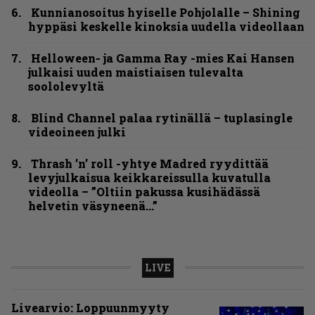
Kunnianosoitus hyiselle Pohjolalle – Shining
hyppäsi keskelle kinoksia uudella videollaan
Helloween- ja Gamma Ray -mies Kai Hansen
julkaisi uuden maistiaisen tulevalta
soololevyltä
Blind Channel palaa rytinällä – tuplasingle
videoineen julki
Thrash ’n’ roll -yhtye Madred ryydittää
levyjulkaisua keikkareissulla kuvatulla
videolla – ”Oltiin pakussa kusihädässä
helvetin väsyneenä…”
LIVE
Livearvio: Loppuunmyyty