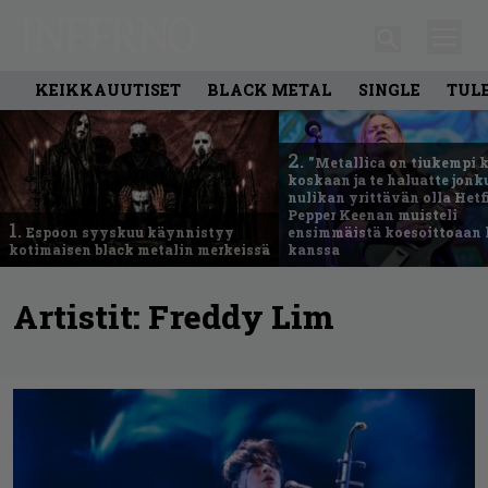
KEIKKAUUTISET
BLACK METAL
SINGLE
TUL
2.
”Metallica on tiukempi 
koskaan ja te haluatte jonk
nulikan yrittävän olla Hetfi
Pepper Keenan muisteli
1.
Espoon syyskuu käynnistyy
ensimmäistä koesoittoaan 
kotimaisen black metalin merkeissä
kanssa
Artistit:
Freddy Lim