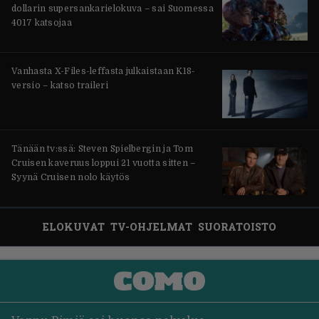
dollarin supersankarielokuva – sai Suomessa
4017 katsojaa
Vanhasta X-Files-leffasta julkaistaan K18-
versio – katso traileri
Tänään tv:ssä: Steven Spielbergin ja Tom
Cruisen kaveruus loppui 21 vuotta sitten –
Syynä Cruisen nolo käytös
ELOKUVAT
TV-OHJELMAT
SUORATOISTO