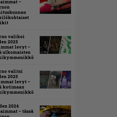
kaimmat –
rnon
mituskunnan
ilökohtaiset
ikit
rno valikoi
den 2025
immat levyt –
ä ulkomaisten
kikymmenikkö
rno valitsi
den 2025
immat levyt –
ä kotimaan
kikymmenikkö
den 2024
aimmat – tässä
rnon