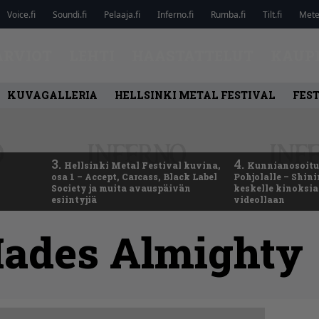
Voice.fi
Soundi.fi
Pelaaja.fi
Inferno.fi
Rumba.fi
Tilt.fi
Metel
ARVIOT
LEHTI
HAASTATTELUT
KAUP
KUVAGALLERIA
HELLSINKI METAL FESTIVAL
FEST
3.
4.
Hellsinki Metal Festival kuvina,
Kunnianosoitus
osa 1 – Accept, Carcass, Black Label
Pohjolalle – Shin
Society ja muita avauspäivän
keskelle kinoksia
esiintyjiä
videollaan
ades Almighty