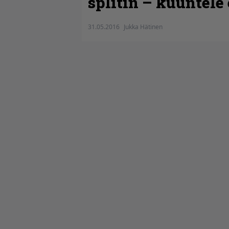
splitin – kuuntele
31.05.2016
Jukka Hätinen