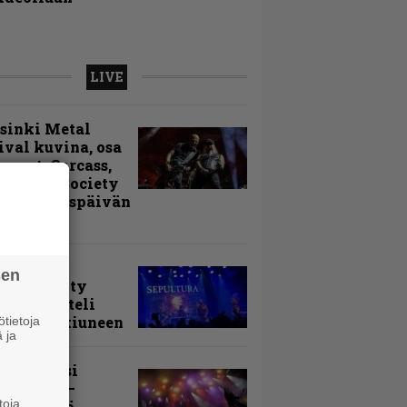
LIVE
sinki Metal
ival kuvina, osa
Accept, Carcass,
k Label Society
uita avauspäivän
ntyjiä
arvio:
sen
puunmyyty
stia saatteli
lturan ikiuneen
tietoja
 ja
ki Raikasi
ereella –
toja
rnon neljä