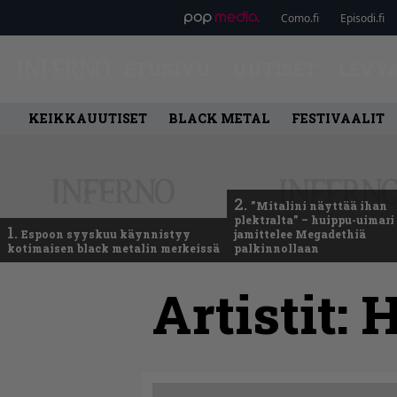
Como.fi
Episodi.fi
ETUSIVU
UUTISET
LEVY
KEIKKAUUTISET
BLACK METAL
FESTIVAALIT
2.
”Mitalini näyttää ihan
plektralta” – huippu-uimari
1.
Espoon syyskuu käynnistyy
jamittelee Megadethiä
kotimaisen black metalin merkeissä
palkinnollaan
Artistit:
H