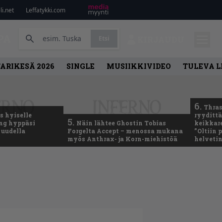
i.net
Leffatykki.com
PA
Etsi
KIRJAUDU
ARIKESÄ 2026
SINGLE
MUSIIKKIVIDEO
TULEVA 
6.
Thras
 hyiselle
ryydittä
5.
ing hyppäsi
Näin lähtee Ghostin Tobias
keikkare
 uudella
Forgelta Accept – menossa mukana
”Oltiin
myös Anthrax- ja Korn-miehistöä
helveti