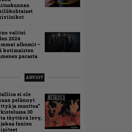
mituskunnan
ilökohtaiset
iviisikot
rno valitsi
den 2024
immat albumit –
ä kotimaisten
menen parasta
ARVIOT
allica ei ole
kaan pelännyt
ttyä ja muuttua”
rkistelussa 30
ta täyttävä levy,
 jakaa fanien
ipiteet