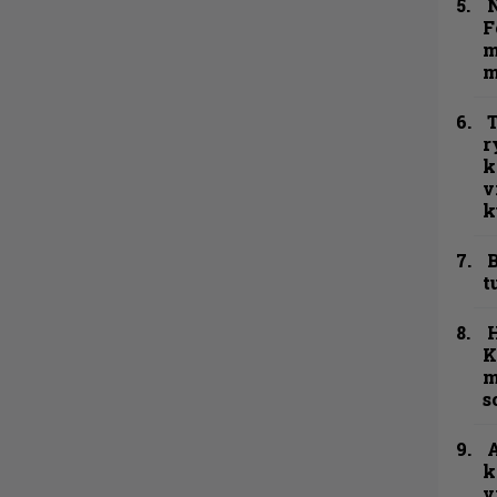
N
F
m
m
T
r
k
v
k
B
t
K
m
s
A
k
v