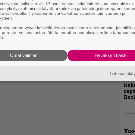
i sivuista, joilla vierailit, IP-osoitteestasi sekä laitteesi ominaisuuksista
väk
an yksityiskohtaisesti käyttötarkoituksiin ja teknologiakumppaneihimm
fest
la välilehdellä. Hylkääminen voi vaikuttaa sivuston toimivuuteen ja
kak
yyteen.
esit
knologiamme voivat käsitellä tietoja myös ilman suostumusta, jos niillä o
u peruste. Voit vastustaa tätä tai muuttaa asetuksiasi milloin tahansa se
lä.
Pal
liit
Ene
Omat valintani
Hyväksyn kaikki
”Näi
Tietosuojak
kaik
kohd
rapo
Rock
Vuo