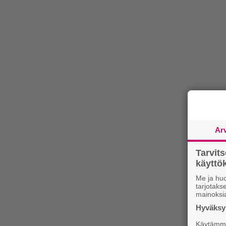
Ar
Tarvit
käytt
Me ja huo
tarjotak
mainoksi
Hyväksym
Käytämme 