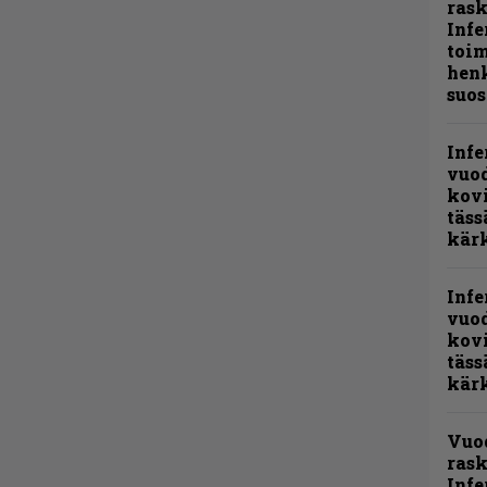
ras
Infe
toi
henk
suos
Infe
vuo
kov
täss
kär
Infe
vuo
kov
täss
kär
Vuo
rask
Infe