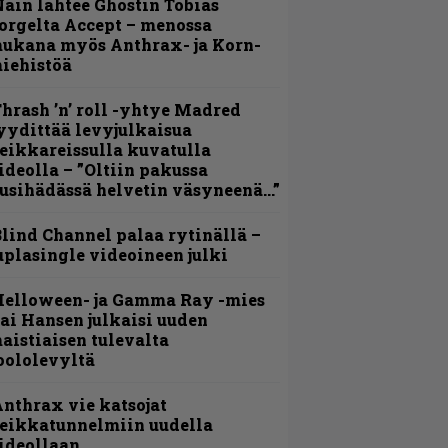
äin lähtee Ghostin Tobias
orgelta Accept – menossa
ukana myös Anthrax- ja Korn-
iehistöä
hrash ’n’ roll -yhtye Madred
yydittää levyjulkaisua
eikkareissulla kuvatulla
ideolla – ”Oltiin pakussa
usihädässä helvetin väsyneenä…”
lind Channel palaa rytinällä –
uplasingle videoineen julki
Helloween- ja Gamma Ray -mies
ai Hansen julkaisi uuden
aistiaisen tulevalta
oololevyltä
nthrax vie katsojat
eikkatunnelmiin uudella
ideollaan