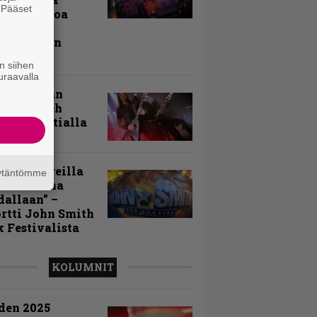
. Pääset
evää nostoa
e
arin
kospäivän
yksistä
n siihen
uraavalla
uu vanhaan
toon – Arch
my Tavastialla
llä festareilla
äytäntömme
ki on aina
allaan” –
rtti John Smith
 Festivalista
KOLUMNIT
den 2025