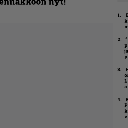
 ennakkoon nyt!
k
m
”
p
j
p
H
o
L
a
K
P
k
v