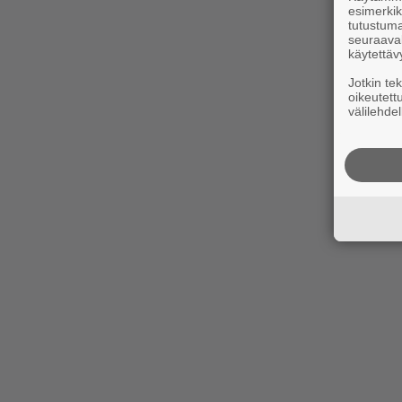
esimerkiks
tutustuma
seuraaval
käytettäv
Jotkin te
oikeutett
välilehdel