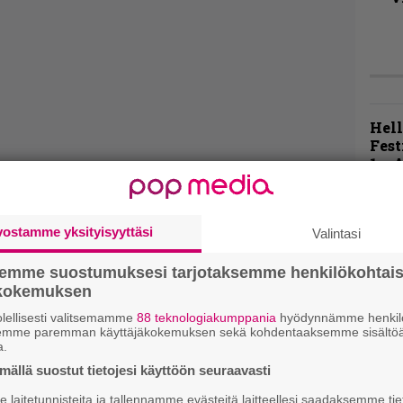
Hell
Fest
1 – 
Blac
ja m
esii
vostamme yksityisyyttäsi
Valintasi
Live
semme suostumuksesi tarjotaksemme henkilökohtai
Lop
ökokemuksen
Tava
Sepu
lellisesti valitsemamme
88 teknologiakumppania
hyödynnämme henkilö
semme paremman käyttäjäkokemuksen sekä kohdentaaksemme sisältöä
a.
Rok
ällä suostut tietojesi käyttöön seuraavasti
Tamp
laitetunnisteita ja tallennamme evästeitä laitteellesi saadaksemme tie
Infe