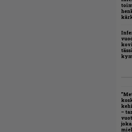
toi
henk
kärk
Infe
vuo
kov
täss
kym
”Met
kos
kehi
– ta
vuot
joka
miel