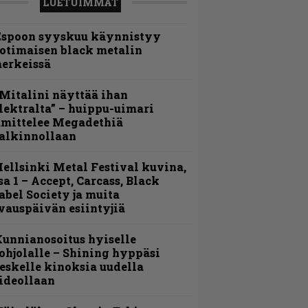
LUETUIMMAT
Espoon syyskuu käynnistyy
otimaisen black metalin
erkeissä
Mitalini näyttää ihan
lektralta” – huippu-uimari
amittelee Megadethiä
alkinnollaan
ellsinki Metal Festival kuvina,
sa 1 – Accept, Carcass, Black
abel Society ja muita
vauspäivän esiintyjiä
unnianosoitus hyiselle
ohjolalle – Shining hyppäsi
eskelle kinoksia uudella
ideollaan