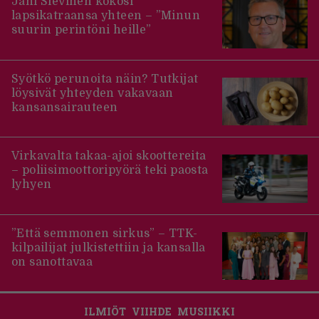
Jani Sievinen kokosi
lapsikatraansa yhteen – ”Minun
suurin perintöni heille”
Syötkö perunoita näin? Tutkijat
löysivät yhteyden vakavaan
kansansairauteen
Virkavalta takaa-ajoi skoottereita
– poliisimoottoripyörä teki paosta
lyhyen
”Että semmonen sirkus” – TTK-
kilpailijat julkistettiin ja kansalla
on sanottavaa
ILMIÖT
VIIHDE
MUSIIKKI