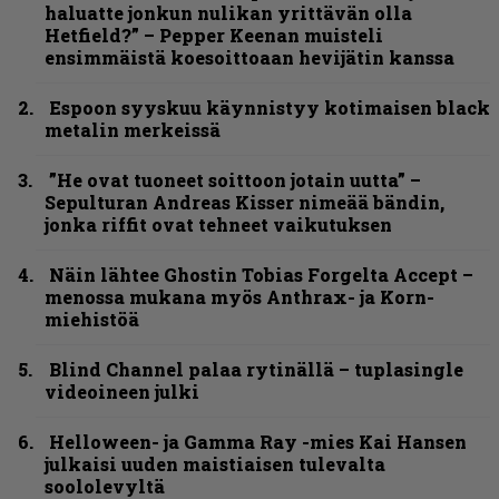
haluatte jonkun nulikan yrittävän olla
Hetfield?” – Pepper Keenan muisteli
ensimmäistä koesoittoaan hevijätin kanssa
Espoon syyskuu käynnistyy kotimaisen black
metalin merkeissä
”He ovat tuoneet soittoon jotain uutta” –
Sepulturan Andreas Kisser nimeää bändin,
jonka riffit ovat tehneet vaikutuksen
Näin lähtee Ghostin Tobias Forgelta Accept –
menossa mukana myös Anthrax- ja Korn-
miehistöä
Blind Channel palaa rytinällä – tuplasingle
videoineen julki
Helloween- ja Gamma Ray -mies Kai Hansen
julkaisi uuden maistiaisen tulevalta
soololevyltä