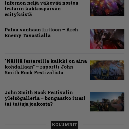
Infernon neljä väkevää nostoa
festarin kakkospäivän
esityksistä
Paluu vanhaan liittoon – Arch
Enemy Tavastialla
”Näillä festareilla kaikki on aina
kohdallaan” – raportti John
Smith Rock Festivalista
John Smith Rock Festivalin
yleisögalleria – bongaatko itsesi
tai tuttuja joukosta?
KOLUMNIT