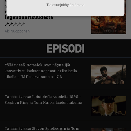
yhdennellätoista albumillaan
Tietosuojakäytäntömme
erittäin kaukana
legendaarisuudesta
Aki Nuopponen
Yöllä tv:ssä: Sotaelokuvan näyttelijät
kasvattivat lihakset nopeasti erikoisella
kikalla – IMDb-arvosana on 7,6
Tänään tv:ssä: Loistoleffa vuodelta 1999 –
Stephen King ja Tom Hanks laadun takeina
Tänään tv:ssä: Steven Spielbergin ja Tom