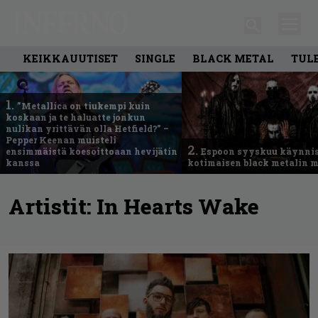
KEIKKAUUTISET
SINGLE
BLACK METAL
TUL
1.
”Metallica on tiukempi kuin
koskaan ja te haluatte jonkun
nulikan yrittävän olla Hetfield?” –
Pepper Keenan muisteli
2.
ensimmäistä koesoittoaan hevijätin
Espoon syyskuu käynni
kanssa
kotimaisen black metalin m
Artistit:
In Hearts Wake