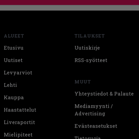
Footer
ALUEET
TILAUKSET
Etusivu
Uutiskirje
Uutiset
RSS-syötteet
Levyarviot
MUUT
Lehti
Yhteystiedot & Palaute
Kauppa
Mediamyynti /
Haastattelut
Advertising
Liveraportit
Evästeasetukset
Mielipiteet
Tietosuoja