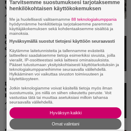
mitenkään täyttää odotuksia. Vai
Tarvitsemme suostumuksesi tarjotaksemme
voiko?
henkilökohtaisen käyttökokemuksen
Me ja huolellisesti valitsemamme
88 teknologiakumppania
Aki Nuopponen
hyödynnämme henkilötietoja tarjotaksemme paremman
käyttäjäkokemuksen sekä kohdentaaksemme sisältöä ja
mainoksia.
Levyarvio: Dirkschneider & The
Hyväksymällä suostut tietojesi käyttöön seuraavasti
Old Gang -albumista ei aina tiedä,
onko se tosissaan tehty vai ei
Käytämme laitetunnisteita ja tallennamme evästeitä
laitteellesi saadaksemme tietoja esimerkiksi sivuista, joilla
vierailit, IP-osoitteestasi sekä laitteesi ominaisuuksista.
Aki Nuopponen
Pääset tutustumaan yksityiskohtaisesti käyttötarkoituksiin ja
teknologiakumppaneihimme seuraavalla välilehdellä.
Hylkääminen voi vaikuttaa sivuston toimivuuteen ja
käytettävyyteen.
Levyarvio: Onko Steelbound jo
Jotkin teknologiamme voivat käsitellä tietoja myös ilman
täydellisintä mahdollista Battle
suostumusta, jos niillä on siihen oikeutettu peruste. Voit
Beastia?
vastustaa tätä tai muuttaa asetuksiasi milloin tahansa
seuraavalla välilehdellä.
Aki Nuopponen
Hyväksyn kaikki
Omat valintani
Levyarvio: Sabaton on