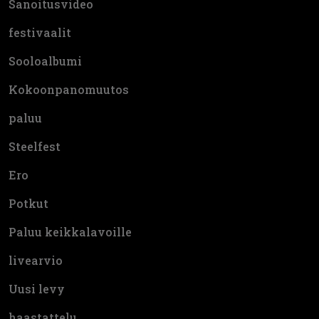
Sanoitusvideo
festivaalit
Sooloalbumi
Kokoonpanomuutos
paluu
Steelfest
Ero
Potkut
Paluu keikkalavoille
livearvio
Uusi levy
haastattelu