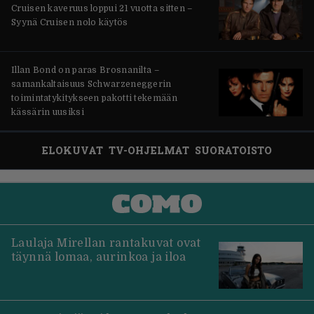
Cruisen kaveruus loppui 21 vuotta sitten –
Syynä Cruisen nolo käytös
Illan Bond on paras Brosnanilta –
samankaltaisuus Schwarzeneggerin
toimintatykitykseen pakotti tekemään
kässärin uusiksi
ELOKUVAT
TV-OHJELMAT
SUORATOISTO
Laulaja Mirellan rantakuvat ovat
täynnä lomaa, aurinkoa ja iloa