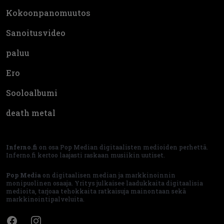
Kokoonpanomuutos
Sanoitusvideo
paluu
Ero
Sooloalbumi
death metal
Inferno.fi
on osa Pop Median digitaalisten medioiden perhettä.
Inferno.fi kertoo laajasti raskaan musiikin uutiset.
Pop Media
on digitaalisen median ja markkinoinnin
monipuolinen osaaja. Yritys julkaisee laadukkaita digitaalisia
medioita, tarjoaa tehokkaita ratkaisuja mainontaan sekä
markkinointipalveluita.
Facebook
Instagram