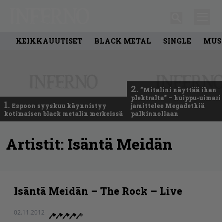
KEIKKAUUTISET
BLACK METAL
SINGLE
MUS
2.
”Mitalini näyttää ihan
plektralta” – huippu-uimari
1.
Espoon syyskuu käynnistyy
jamittelee Megadethiä
kotimaisen black metalin merkeissä
palkinnollaan
Artistit:
Isäntä Meidän
Isäntä Meidän – The Rock – Live
02.11.2012