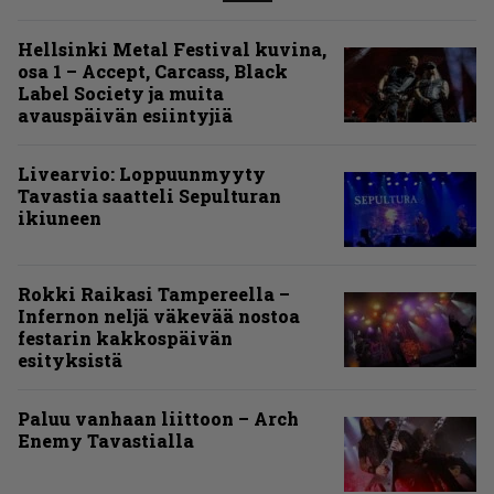
Hellsinki Metal Festival kuvina,
osa 1 – Accept, Carcass, Black
Label Society ja muita
avauspäivän esiintyjiä
Livearvio: Loppuunmyyty
Tavastia saatteli Sepulturan
ikiuneen
Rokki Raikasi Tampereella –
Infernon neljä väkevää nostoa
festarin kakkospäivän
esityksistä
Paluu vanhaan liittoon – Arch
Enemy Tavastialla