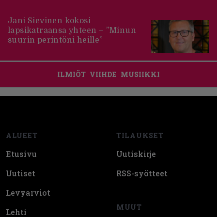
Jani Sievinen kokosi
lapsikatraansa yhteen – ”Minun
suurin perintöni heille”
ILMIÖT
VIIHDE
MUSIIKKI
Footer
ALUEET
TILAUKSET
Etusivu
Uutiskirje
Uutiset
RSS-syötteet
Levyarviot
MUUT
Lehti