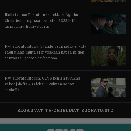
Illalla tv:ssä: Perinteinen dekkari Agatha
Christien hengessä – vuoden 2023 leffa
tarjoaa murhamysteerin
Nyt suoratoistona: 3 tähden scifileffa ei ylitä
edeltäjiään mutta ei myöskään häpeä niiden
seurassa – jatkoa on luvassa
Nyt suoratoistossa: Guy Ritchien tyylikäs
vakoojaleffa – seikkailu kylmän sodan
keskellä
ELOKUVAT
TV-OHJELMAT
SUORATOISTO