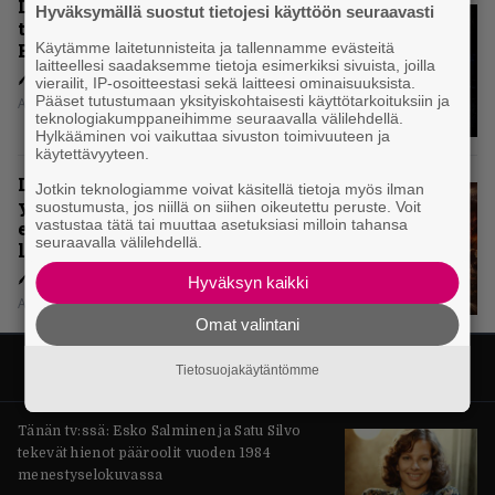
Levyarvio: Onko Steelbound jo
Hyväksymällä suostut tietojesi käyttöön seuraavasti
täydellisintä mahdollista Battle
Käytämme laitetunnisteita ja tallennamme evästeitä
Beastia?
laitteellesi saadaksemme tietoja esimerkiksi sivuista, joilla
vierailit, IP-osoitteestasi sekä laitteesi ominaisuuksista.
Pääset tutustumaan yksityiskohtaisesti käyttötarkoituksiin ja
Aki Nuopponen
teknologiakumppaneihimme seuraavalla välilehdellä.
Hylkääminen voi vaikuttaa sivuston toimivuuteen ja
käytettävyyteen.
Levyarvio: Sabaton on
Jotkin teknologiamme voivat käsitellä tietoja myös ilman
yhdennellätoista albumillaan
suostumusta, jos niillä on siihen oikeutettu peruste. Voit
vastustaa tätä tai muuttaa asetuksiasi milloin tahansa
erittäin kaukana
seuraavalla välilehdellä.
legendaarisuudesta
Hyväksyn kaikki
Aki Nuopponen
Omat valintani
Tietosuojakäytäntömme
Tänän tv:ssä: Esko Salminen ja Satu Silvo
tekevät hienot pääroolit vuoden 1984
menestyselokuvassa