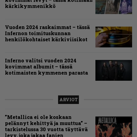
kärkikymmenikkö
Vuoden 2024 raskaimmat – tässä
Infernon toimituskunnan
henkilökohtaiset kärkiviisikot
Inferno valitsi vuoden 2024
kovimmat albumit – tässä
kotimaisten kymmenen parasta
ARVIOT
”Metallica ei ole koskaan
pelännyt kehittyä ja muuttua” –
tarkistelussa 30 vuotta täyttävä
levy, joka jakaa fanien