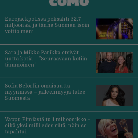
Eurojackpotissa poksahti 32,7
miljoonaa, ja tänne Suomen isoin
voitto meni
Sara ja Mikko Parikka etsivät
uutta kotia – ”Seuraavaan kotiin
tämmöinen”
Sofia Belórfin omaisuutta
myynnissä – jälleenmyyjä tulee
Suomesta
Vappu Pimiästä tuli miljoonikko –
eikä yksi milli edes riitä, näin se
tapahtui