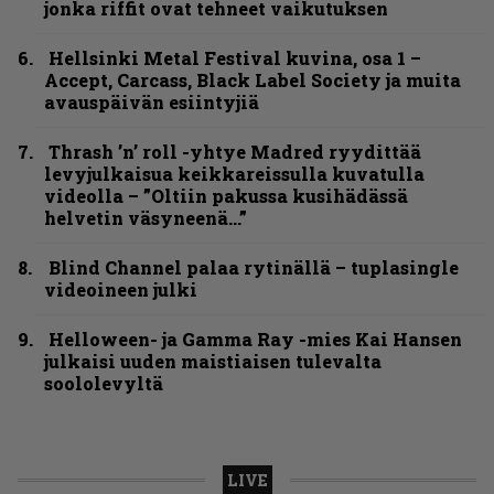
jonka riffit ovat tehneet vaikutuksen
Hellsinki Metal Festival kuvina, osa 1 –
Accept, Carcass, Black Label Society ja muita
avauspäivän esiintyjiä
Thrash ’n’ roll -yhtye Madred ryydittää
levyjulkaisua keikkareissulla kuvatulla
videolla – ”Oltiin pakussa kusihädässä
helvetin väsyneenä…”
Blind Channel palaa rytinällä – tuplasingle
videoineen julki
Helloween- ja Gamma Ray -mies Kai Hansen
julkaisi uuden maistiaisen tulevalta
soololevyltä
LIVE