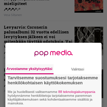
mielipiteet
Vesa Siltanen
Levyarvio: Coronerin
paluualbumi 32 vuotta edellisen
levytyksen jälkeen ei voi
mitenkään täyttää odotuksia. Vai
voiko?
Aki Nuopponen
Arvostamme yksityisyyttäsi
Valintasi
Levyarvio: Dirkschneider & The
Old Gang -albumista ei aina tiedä,
Tarvitsemme suostumuksesi tarjotaksemme
onko se tosissaan tehty vai ei
henkilökohtaisen käyttökokemuksen
Aki Nuopponen
Me ja huolellisesti valitsemamme
88 teknologiakumppania
hyödynnämme henkilötietoja tarjotaksemme paremman
käyttäjäkokemuksen sekä kohdentaaksemme sisältöä ja
mainoksia.