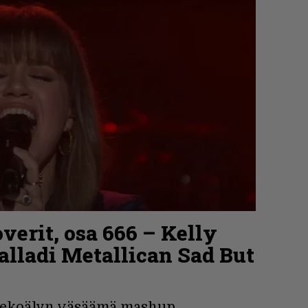
erit, osa 666 – Kelly
alladi Metallican Sad But
 tekoälyn väsäämä mashup.