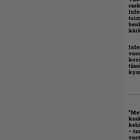
rask
Infe
toi
henk
kärk
Infe
vuo
kov
täss
kym
”Met
kos
kehi
– ta
vuot