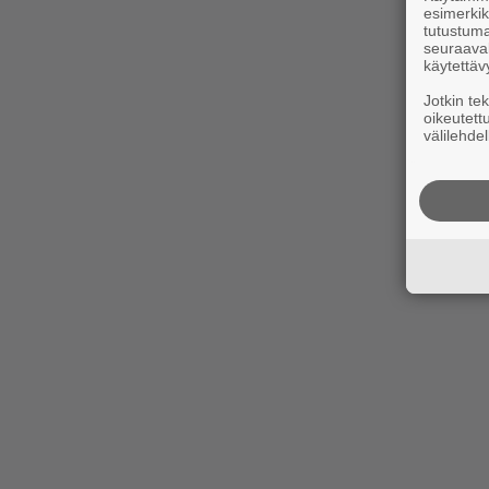
esimerkiks
tutustuma
seuraaval
käytettäv
Jotkin te
oikeutett
välilehdel