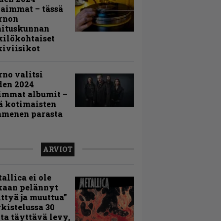
aimmat – tässä
rnon
mituskunnan
ilökohtaiset
iviisikot
rno valitsi
den 2024
immat albumit –
ä kotimaisten
menen parasta
ARVIOT
allica ei ole
kaan pelännyt
ttyä ja muuttua”
rkistelussa 30
ta täyttävä levy,