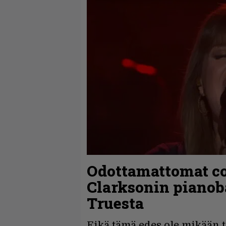
Odottamattomat cov
Clarksonin pianob
Truesta
Eikä tämä edes ole mikään