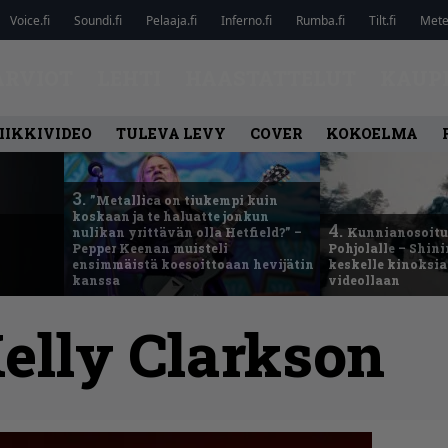
Voice.fi
Soundi.fi
Pelaaja.fi
Inferno.fi
Rumba.fi
Tilt.fi
Metel
ARVIOT
LEHTI
HAASTATTELUT
KAUP
IIKKIVIDEO
TULEVA LEVY
COVER
KOKOELMA
3.
”Metallica on tiukempi kuin
koskaan ja te haluatte jonkun
4.
nulikan yrittävän olla Hetfield?” –
Kunnianosoitus
Pepper Keenan muisteli
Pohjolalle – Shin
ensimmäistä koesoittoaan hevijätin
keskelle kinoksia
kanssa
videollaan
elly Clarkson