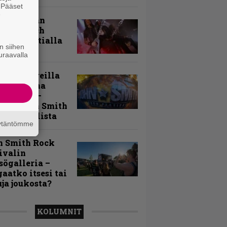
. Pääset
e
uu vanhaan
toon – Arch
my Tavastialla
n siihen
uraavalla
llä festareilla
ki on aina
allaan” –
rtti John Smith
 Festivalista
äytäntömme
n Smith Rock
ivalin
sögalleria –
aatko itsesi tai
uja joukosta?
KOLUMNIT