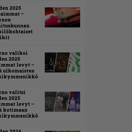
den 2025
kaimmat –
rnon
mituskunnan
ilökohtaiset
ikit
rno valikoi
den 2025
immat levyt –
ä ulkomaisten
kikymmenikkö
rno valitsi
den 2025
immat levyt –
ä kotimaan
kikymmenikkö
den 2024