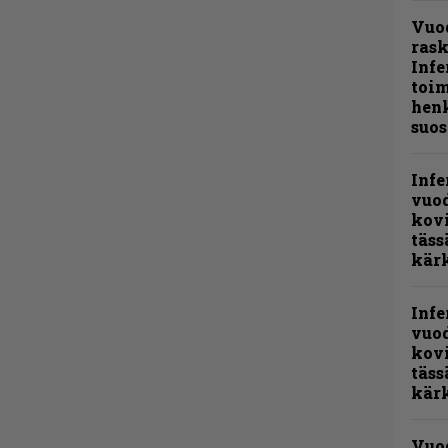
Vuo
ras
Infe
toi
henk
suos
Infe
vuo
kov
täss
kär
Infe
vuo
kov
täss
kär
Vuo