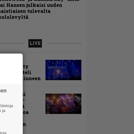
ai Hansen julkaisi uuden
aistiaisen tulevalta
oololevyltä
LIVE
arvio:
puunmyyty
stia saatteli
lturan ikiuneen
sen
ki Raikasi
ereella –
rnon neljä
tietoja
 ja
evää nostoa
arin
kospäivän
yksistä
toja