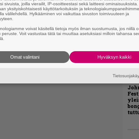
i sivuista, joilla vierailit, IP-osoitteestasi sekä laitteesi ominaisuuksista
an yksityiskohtaisesti käyttötarkoituksiin ja teknologiakumppaneihimm
Pal
la välilehdellä. Hylkääminen voi vaikuttaa sivuston toimivuuteen ja
liit
yyteen.
Ene
knologiamme voivat käsitellä tietoja myös ilman suostumusta, jos niillä o
u peruste. Voit vastustaa tätä tai muuttaa asetuksiasi milloin tahansa se
lä.
”Näi
kaik
Omat valintani
Hyväksyn kaikki
kohd
rapo
Rock
Tietosuojak
Joh
Fest
ylei
bong
tutt