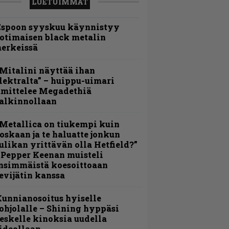
LUETUIMMAT
Espoon syyskuu käynnistyy
otimaisen black metalin
erkeissä
Mitalini näyttää ihan
lektralta” – huippu-uimari
amittelee Megadethiä
alkinnollaan
Metallica on tiukempi kuin
oskaan ja te haluatte jonkun
ulikan yrittävän olla Hetfield?”
 Pepper Keenan muisteli
nsimmäistä koesoittoaan
evijätin kanssa
unnianosoitus hyiselle
ohjolalle – Shining hyppäsi
eskelle kinoksia uudella
ideollaan