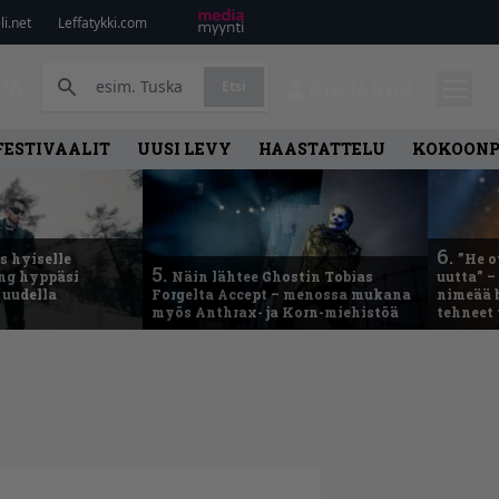
i.net
Leffatykki.com
PA
Etsi
KIRJAUDU
FESTIVAALIT
UUSI LEVY
HAASTATTELU
KOKOON
6.
 hyiselle
”He o
5.
ing hyppäsi
Näin lähtee Ghostin Tobias
uutta” –
 uudella
Forgelta Accept – menossa mukana
nimeää b
myös Anthrax- ja Korn-miehistöä
tehneet