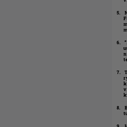
N
F
m
m
”
u
n
t
T
r
k
v
k
B
t