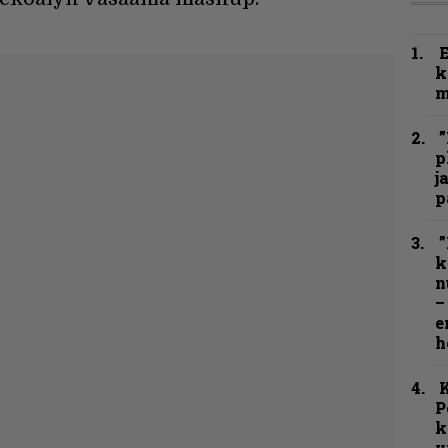
k
m
”
p
j
p
”
k
n
–
e
h
K
P
k
v