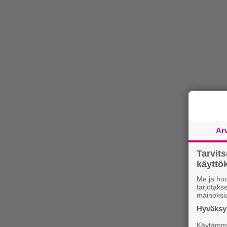
Ar
Tarvit
käytt
Me ja huo
tarjotak
mainoksi
Hyväksym
Käytämme 