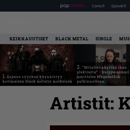
Como.fi
Episodi.fi
ETUSIVU
UUTISET
LEVY
KEIKKAUUTISET
BLACK METAL
SINGLE
MUS
2.
”Mitalini näyttää ihan
plektralta” – huippu-uimari
1.
Espoon syyskuu käynnistyy
jamittelee Megadethiä
kotimaisen black metalin merkeissä
palkinnollaan
Artistit:
K