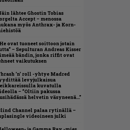
äin lähtee Ghostin Tobias
orgelta Accept – menossa
ukana myös Anthrax- ja Korn-
iehistöä
He ovat tuoneet soittoon jotain
utta” – Sepulturan Andreas Kisser
imeää bändin, jonka riffit ovat
ehneet vaikutuksen
hrash ’n’ roll -yhtye Madred
yydittää levyjulkaisua
eikkareissulla kuvatulla
ideolla – ”Oltiin pakussa
usihädässä helvetin väsyneenä…”
lind Channel palaa rytinällä –
uplasingle videoineen julki
Helloween- ja Gamma Ray -mies