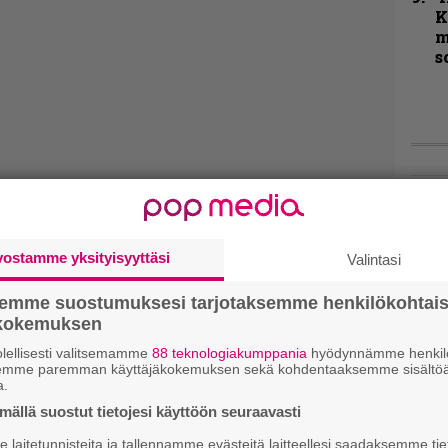
K
m
s
Live
Lop
Tava
vostamme yksityisyyttäsi
Valintasi
Sepu
semme suostumuksesi tarjotaksemme henkilökohtai
Rok
ökokemuksen
Tamp
Infe
lellisesti valitsemamme
88 teknologiakumppania
hyödynnämme henkilö
semme paremman käyttäjäkokemuksen sekä kohdentaaksemme sisältöä
väk
a.
fest
ällä suostut tietojesi käyttöön seuraavasti
kak
esit
laitetunnisteita ja tallennamme evästeitä laitteellesi saadaksemme tie