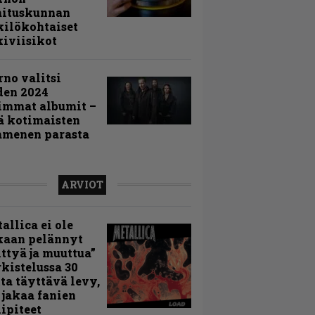
mituskunnan
ilökohtaiset
iviisikot
rno valitsi
den 2024
immat albumit –
ä kotimaisten
menen parasta
ARVIOT
allica ei ole
kaan pelännyt
ttyä ja muuttua”
rkistelussa 30
ta täyttävä levy,
 jakaa fanien
ipiteet