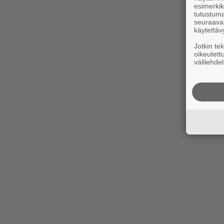
esimerkiks
tutustuma
seuraaval
käytettäv
Jotkin te
oikeutett
välilehdel