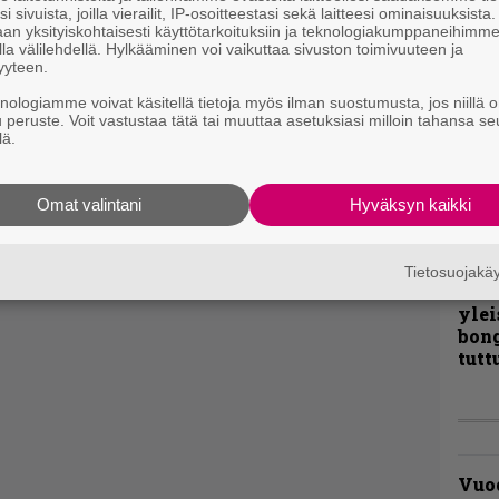
i sivuista, joilla vierailit, IP-osoitteestasi sekä laitteesi ominaisuuksista
liit
an yksityiskohtaisesti käyttötarkoituksiin ja teknologiakumppaneihimm
Ene
la välilehdellä. Hylkääminen voi vaikuttaa sivuston toimivuuteen ja
yyteen.
knologiamme voivat käsitellä tietoja myös ilman suostumusta, jos niillä o
”Näi
u peruste. Voit vastustaa tätä tai muuttaa asetuksiasi milloin tahansa se
lä.
kaik
kohd
rapo
Omat valintani
Hyväksyn kaikki
Rock
Joh
Tietosuojak
Fest
ylei
bong
tutt
Vuo