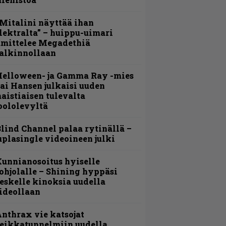
Mitalini näyttää ihan
lektralta” – huippu-uimari
amittelee Megadethiä
alkinnollaan
Helloween- ja Gamma Ray -mies
ai Hansen julkaisi uuden
aistiaisen tulevalta
oololevyltä
lind Channel palaa rytinällä –
uplasingle videoineen julki
unnianosoitus hyiselle
ohjolalle – Shining hyppäsi
eskelle kinoksia uudella
ideollaan
nthrax vie katsojat
eikkatunnelmiin uudella