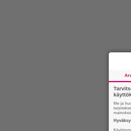
Ar
Tarvit
käytt
Me ja huo
tarjotak
mainoksi
Hyväksym
Käytämme 