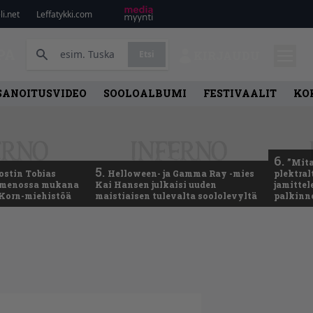
i.net
Leffatykki.com
PA
Etsi
KIRJAUDU
SANOITUSVIDEO
SOOLOALBUMI
FESTIVAALIT
KO
6.
”Mita
5.
ostin Tobias
Helloween- ja Gamma Ray -mies
plektral
– menossa mukana
Kai Hansen julkaisi uuden
jamitte
 Korn-miehistöä
maistiaisen tulevalta soololevyltä
palkinn