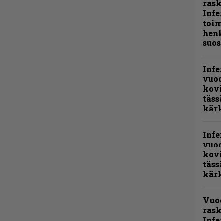
ras
Infe
toi
henk
suos
Infe
vuo
kov
täss
kär
Infe
vuo
kov
täss
kär
Vuo
rask
Infe