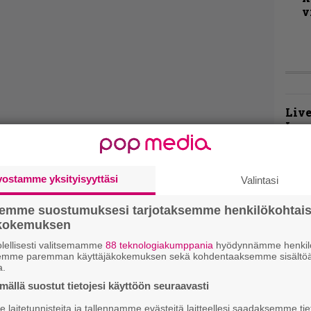
v
Live
Lop
Tava
Sepu
vostamme yksityisyyttäsi
Valintasi
Rok
Tamp
semme suostumuksesi tarjotaksemme henkilökohtai
Infe
ökokemuksen
väk
fest
lellisesti valitsemamme
88 teknologiakumppania
hyödynnämme henkilö
semme paremman käyttäjäkokemuksen sekä kohdentaaksemme sisältöä
kak
a.
esit
ällä suostut tietojesi käyttöön seuraavasti
laitetunnisteita ja tallennamme evästeitä laitteellesi saadaksemme tie
Pal