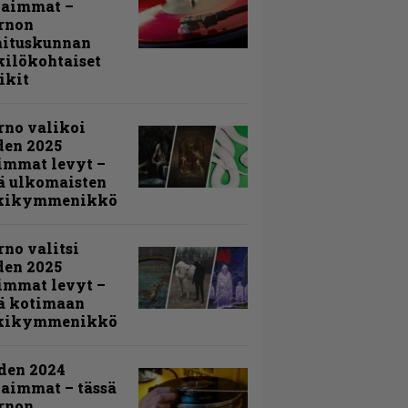
kaimmat –
rnon
mituskunnan
ilökohtaiset
ikit
rno valikoi
den 2025
immat levyt –
ä ulkomaisten
kikymmenikkö
rno valitsi
den 2025
immat levyt –
ä kotimaan
kikymmenikkö
den 2024
aimmat – tässä
rnon