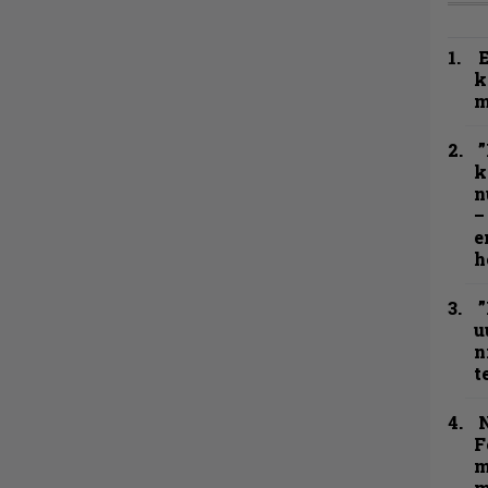
k
m
”
k
n
–
e
h
”
u
n
t
N
F
m
m