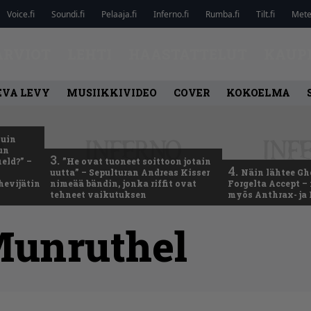
Voice.fi
Soundi.fi
Pelaaja.fi
Inferno.fi
Rumba.fi
Tilt.fi
Metel
ARVIOT
LEHTI
HAASTATTELUT
KAUP
EVA LEVY
MUSIIKKIVIDEO
COVER
KOKOELMA
kuin
un
3.
eld?” –
”He ovat tuoneet soittoon jotain
4.
uutta” – Sepulturan Andreas Kisser
Näin lähtee Gh
hevijätin
nimeää bändin, jonka riffit ovat
Forgelta Accept 
tehneet vaikutuksen
myös Anthrax- ja
unruthel