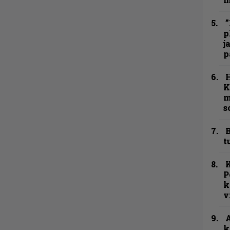
”
p
j
p
K
m
s
B
t
K
P
k
v
A
k