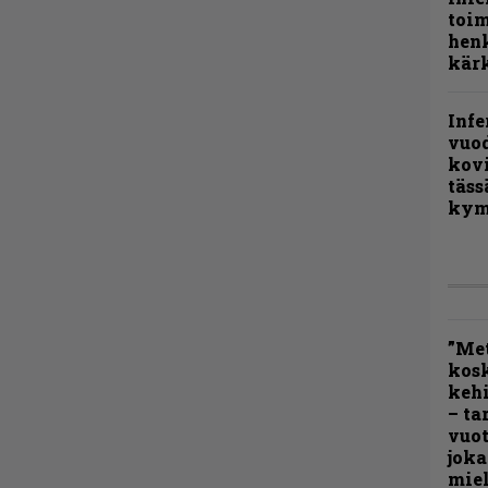
toi
henk
kärk
Infe
vuo
kov
täss
kym
”Met
kos
kehi
– ta
vuot
joka
miel