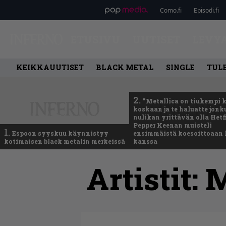
Como.fi
Episodi.fi
ETUSIVU
UUTISET
LEVY
KEIKKAUUTISET
BLACK METAL
SINGLE
TUL
2.
”Metallica on tiukempi 
koskaan ja te haluatte jonk
nulikan yrittävän olla Hetfi
Pepper Keenan muisteli
1.
Espoon syyskuu käynnistyy
ensimmäistä koesoittoaan 
kotimaisen black metalin merkeissä
kanssa
Artistit:
M