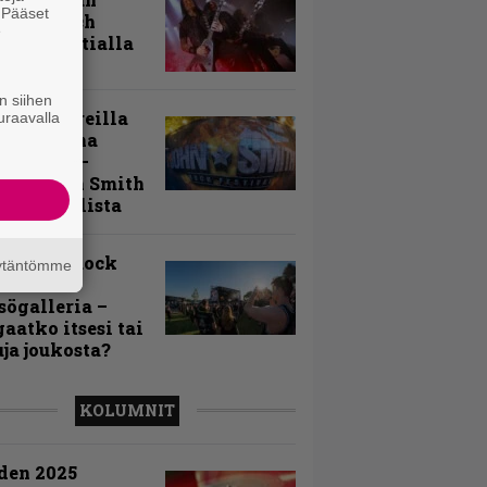
. Pääset
toon – Arch
e
my Tavastialla
n siihen
llä festareilla
uraavalla
ki on aina
allaan” –
rtti John Smith
 Festivalista
n Smith Rock
äytäntömme
ivalin
sögalleria –
aatko itsesi tai
uja joukosta?
KOLUMNIT
den 2025