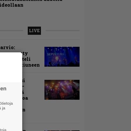
ideollaan
LIVE
arvio:
puunmyyty
stia saatteli
lturan ikiuneen
ki Raikasi
ereella –
sen
rnon neljä
evää nostoa
arin
tietoja
 ja
kospäivän
yksistä
toja
uu vanhaan