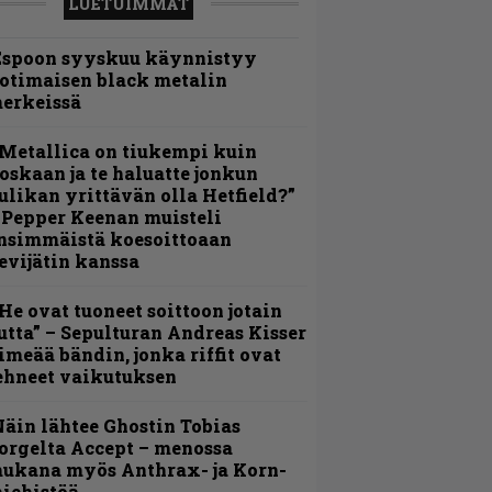
LUETUIMMAT
Espoon syyskuu käynnistyy
otimaisen black metalin
erkeissä
Metallica on tiukempi kuin
oskaan ja te haluatte jonkun
ulikan yrittävän olla Hetfield?”
 Pepper Keenan muisteli
nsimmäistä koesoittoaan
evijätin kanssa
He ovat tuoneet soittoon jotain
utta” – Sepulturan Andreas Kisser
imeää bändin, jonka riffit ovat
ehneet vaikutuksen
äin lähtee Ghostin Tobias
orgelta Accept – menossa
ukana myös Anthrax- ja Korn-
iehistöä