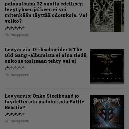
paluualbumi 32 vuotta edellisen
levytyksen jälkeen ei voi
mitenkään täyttää odotuksia. Vai
voiko?
Aki Nuopponen
Levyarvio: Dirkschneider & The
Old Gang -albumista ei aina tiedä,
onko se tosissaan tehty vai ei
Aki Nuopponen
Levyarvio: Onko Steelbound jo
täydellisintä mahdollista Battle
Beastia?
Aki Nuopponen