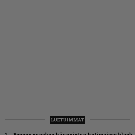
LUETUIMMAT
Espoon syyskuu käynnistyy kotimaisen black