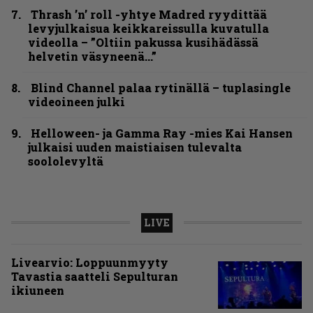
Thrash ’n’ roll -yhtye Madred ryydittää
levyjulkaisua keikkareissulla kuvatulla
videolla – ”Oltiin pakussa kusihädässä
helvetin väsyneenä…”
Blind Channel palaa rytinällä – tuplasingle
videoineen julki
Helloween- ja Gamma Ray -mies Kai Hansen
julkaisi uuden maistiaisen tulevalta
soololevyltä
LIVE
Livearvio: Loppuunmyyty
Tavastia saatteli Sepulturan
ikiuneen