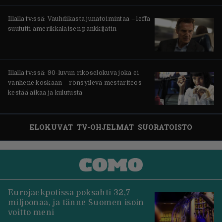
Illalla tv:ssä: Vauhdikasta junatoimintaa – leffa
suututti amerikkalaisen pankkijätin
Illalla tv:ssä: 90-luvun rikoselokuva joka ei
vanhene koskaan – rönsyilevä mestariteos
kestää aikaa ja kulutusta
ELOKUVAT
TV-OHJELMAT
SUORATOISTO
Eurojackpotissa poksahti 32,7
miljoonaa, ja tänne Suomen isoin
voitto meni