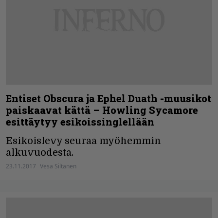
Entiset Obscura ja Ephel Duath -muusikot
paiskaavat kättä – Howling Sycamore
esittäytyy esikoissinglellään
Esikoislevy seuraa myöhemmin
alkuvuodesta.
23.11.2017
Vesa Siltanen