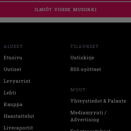
ILMIÖT
VIIHDE
MUSIIKKI
Footer
ALUEET
TILAUKSET
Etusivu
Uutiskirje
Uutiset
RSS-syötteet
Levyarviot
MUUT
Lehti
Yhteystiedot & Palaute
Kauppa
Mediamyynti /
Haastattelut
Advertising
Liveraportit