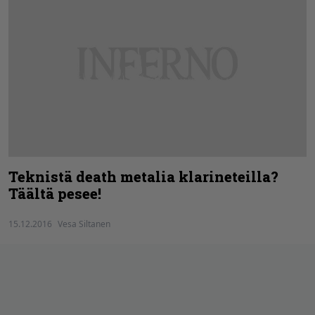
Teknistä death metalia klarineteilla?
Täältä pesee!
15.12.2016
Vesa Siltanen