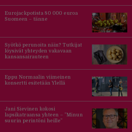
Eurojackpotista 80 000 euroa
Suomeen – tänne
Syötkö perunoita näin? Tutkijat
löysivät yhteyden vakavaan
kansansairauteen
Eppu Normaalin viimeinen
konsertti esitetään Ylellä
Jani Sievinen kokosi
lapsikatraansa yhteen – ”Minun
suurin perintöni heille”