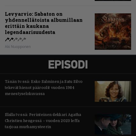
Levyarvio: Sabaton on
yhdennellätoista albumillaan
erittäin kaukana
legendaarisuudesta
Aki Nuopponen
Tänän tv:ssä: Esko Salminen ja Satu Silvo
tekevät hienot pääroolit vuoden 1984
menestyselokuvassa
Illalla tv:ssä: Perinteinen dekkari Agatha
Christien hengessä – vuoden 2023 leffa
tarjoaa murhamysteerin