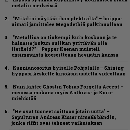
metalin merkeissä
”Mitalini näyttää ihan plektralta” – huippu-
uimari jamittelee Megadethiä palkinnollaan
”Metallica on tiukempi kuin koskaan ja te
haluatte jonkun nulikan yrittävän olla
Hetfield?” – Pepper Keenan muisteli
ensimmäistä koesoittoaan hevijätin kanssa
Kunnianosoitus hyiselle Pohjolalle – Shining
hyppäsi keskelle kinoksia uudella videollaan
Näin lähtee Ghostin Tobias Forgelta Accept –
menossa mukana myös Anthrax- ja Korn-
miehistöä
”He ovat tuoneet soittoon jotain uutta” –
Sepulturan Andreas Kisser nimeää bändin,
jonka riffit ovat tehneet vaikutuksen