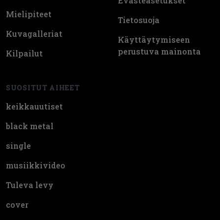
Evästeasetukset
Mielipiteet
Tietosuoja
Kuvagalleriat
Käyttäytymiseen
perustuva mainonta
Kilpailut
SUOSITUT AIHEET
keikkauutiset
black metal
single
musiikkivideo
Tuleva levy
cover