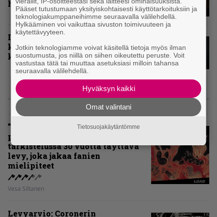
vierailit, IP-osoitteestasi sekä laitteesi ominaisuuksista.
henkilökohtaiset kärkiviisikot
Pääset tutustumaan yksityiskohtaisesti käyttötarkoituksiin ja
teknologiakumppaneihimme seuraavalla välilehdellä.
Hylkääminen voi vaikuttaa sivuston toimivuuteen ja
käytettävyyteen.
Inferno valitsi vuoden 2024
kovimmat albumit – tässä
Jotkin teknologiamme voivat käsitellä tietoja myös ilman
kotimaisten kymmenen parasta
suostumusta, jos niillä on siihen oikeutettu peruste. Voit
vastustaa tätä tai muuttaa asetuksiasi milloin tahansa
seuraavalla välilehdellä.
Hyväksyn kaikki
ARVIOT
Omat valintani
”Metallica ei ole koskaan
Tietosuojakäytäntömme
pelännyt kehittyä ja muuttua” –
tarkistelussa 30 vuotta täyttävä
levy, joka jakaa fanien
mielipiteet
Vesa Siltanen
Levyarvio: Coronerin