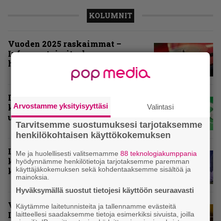
KOLUMNIT
Vuoden 2025 raskaimmat –
Infernon toimituskunnan
henkilökohtaiset suosikit
Inferno valikoi vuoden 2025
Arvostamme yksityisyyttäsi
kovimmat levyt – tässä
Valintasi
ulkomaisten kärkikymmenikkö
Tarvitsemme suostumuksesi tarjotaksemme
henkilökohtaisen käyttökokemuksen
Inferno valitsi vuoden 2025
Me ja huolellisesti valitsemamme
88 teknologiakumppania
kovimmat levyt – tässä kotimaan
hyödynnämme henkilötietoja tarjotaksemme paremman
käyttäjäkokemuksen sekä kohdentaaksemme sisältöä ja
kärkikymmenikkö
mainoksia.
Hyväksymällä suostut tietojesi käyttöön seuraavasti
Vuoden 2024 raskaimmat – tässä
Käytämme laitetunnisteita ja tallennamme evästeitä
Infernon toimituskunnan
laitteellesi saadaksemme tietoja esimerkiksi sivuista, joilla