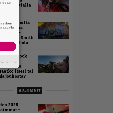
. Pääset
my Tavastialla
e
llä festareilla
n siihen
ki on aina
uraavalla
allaan” –
rtti John Smith
 Festivalista
n Smith Rock
ivalin
äytäntömme
sögalleria –
aatko itsesi tai
uja joukosta?
KOLUMNIT
den 2025
kaimmat –