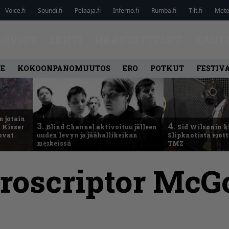
Voice.fi
Soundi.fi
Pelaaja.fi
Inferno.fi
Rumba.fi
Tilt.fi
Metel
ARVIOT
LEHTI
HAASTATTELUT
KAUP
LE
KOKOONPANOMUUTOS
ERO
POTKUT
FESTIV
n jotain
3.
4.
 Kisser
Blind Channel aktivoituu jälleen
Sid Wilsonin 
 ovat
uuden levyn ja jäähallikeikan
Slipknotista erot
merkeissä
TMZ
roscriptor McG