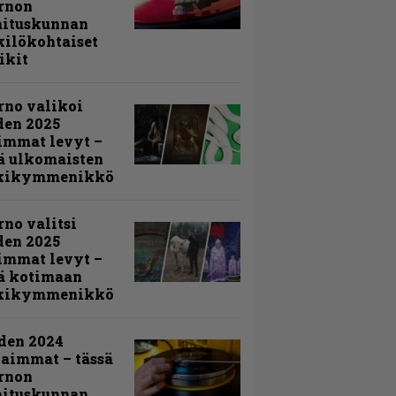
rnon
mituskunnan
ilökohtaiset
ikit
rno valikoi
den 2025
immat levyt –
ä ulkomaisten
kikymmenikkö
rno valitsi
den 2025
immat levyt –
ä kotimaan
kikymmenikkö
den 2024
aimmat – tässä
rnon
mituskunnan