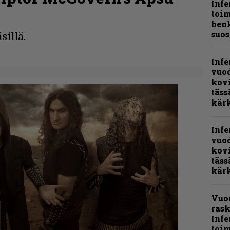
Infe
i
toi
henk
suos
illä.
Infe
vuo
kov
täss
kär
Infe
vuo
kov
täss
kär
Vuo
rask
Infe
toi