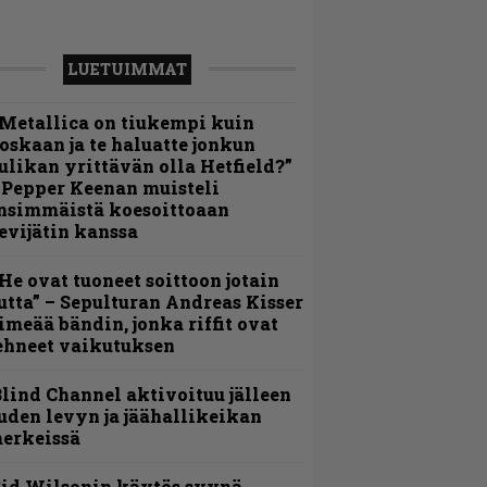
LUETUIMMAT
Metallica on tiukempi kuin
oskaan ja te haluatte jonkun
ulikan yrittävän olla Hetfield?”
 Pepper Keenan muisteli
nsimmäistä koesoittoaan
evijätin kanssa
He ovat tuoneet soittoon jotain
utta” – Sepulturan Andreas Kisser
imeää bändin, jonka riffit ovat
ehneet vaikutuksen
lind Channel aktivoituu jälleen
uden levyn ja jäähallikeikan
erkeissä
id Wilsonin käytös syynä