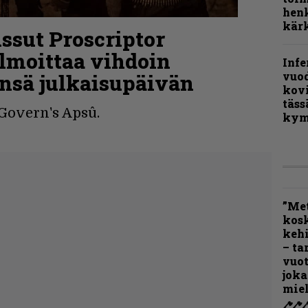
henk
kärk
ssut Proscriptor
lmoittaa vihdoin
Infe
vuo
nsä julkaisupäivän
kov
täss
cGovern's Apsû.
kym
”Met
kos
kehi
– ta
vuot
joka
miel