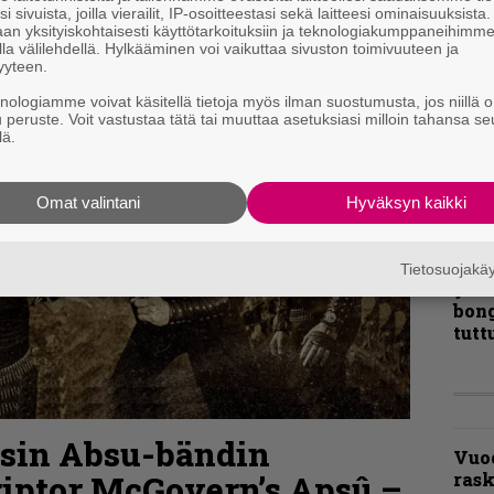
i sivuista, joilla vierailit, IP-osoitteestasi sekä laitteesi ominaisuuksista
Ene
an yksityiskohtaisesti käyttötarkoituksiin ja teknologiakumppaneihimm
la välilehdellä. Hylkääminen voi vaikuttaa sivuston toimivuuteen ja
yyteen.
”Näi
knologiamme voivat käsitellä tietoja myös ilman suostumusta, jos niillä o
kaik
u peruste. Voit vastustaa tätä tai muuttaa asetuksiasi milloin tahansa se
lä.
kohd
rapo
Rock
Omat valintani
Hyväksyn kaikki
Joh
Fest
Tietosuojak
ylei
bong
tutt
usin Absu-bändin
Vuo
riptor McGovern’s Apsû –
ras