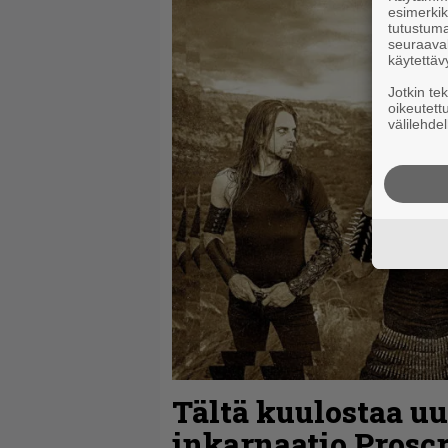
esimerkiks
tutustuma
seuraaval
käytettäv
Jotkin te
oikeutett
välilehdel
Tältä kuulostaa u
inkarnaatio Prosc