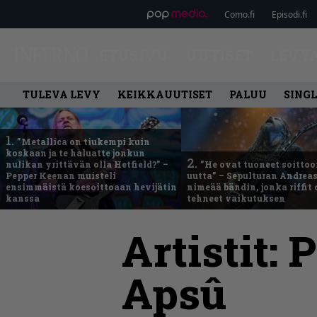
Como.fi
Episodi.fi
ETUSIVU
UUTISET
LEVY
TULEVA LEVY
KEIKKAUUTISET
PALUU
SING
1.
”Metallica on tiukempi kuin
koskaan ja te haluatte jonkun
2.
nulikan yrittävän olla Hetfield?” –
”He ovat tuoneet soittoo
Pepper Keenan muisteli
uutta” – Sepulturan Andreas
ensimmäistä koesoittoaan hevijätin
nimeää bändin, jonka riffit
kanssa
tehneet vaikutuksen
Artistit:
P
Apsû