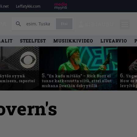
i.net
Leffatykki.com
PA
Etsi
KIRJAUDU
AALIT
STEELFEST
MUSIIKKIVIDEO
LIVEARVIO
5.
6.
käytös syynä
”En kadu mitään” – Rick Rozz ei
Yngwi
tamiseen, raportoi
tunne katkeruutta siitä, ettei ollut
Now or N
mukana Deathin debyytillä
levyltä 
overn's