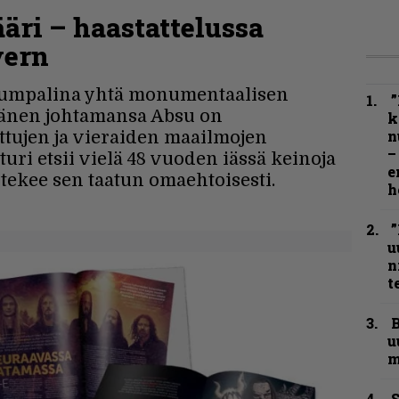
äri – haastattelussa
vern
rumpalina yhtä monumentaalisen
”
hänen johtamansa Absu on
k
n
ttujen ja vieraiden maailmojen
–
uri etsii vielä 48 vuoden iässä keinoja
e
 tekee sen taatun omaehtoisesti.
h
”
u
n
t
B
u
m
S