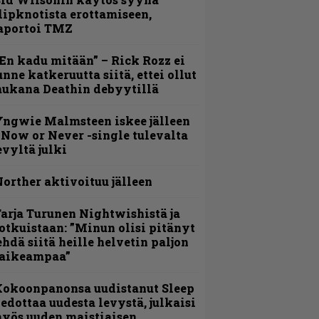
lipknotista erottamiseen,
aportoi TMZ
En kadu mitään” – Rick Rozz ei
unne katkeruutta siitä, ettei ollut
ukana Deathin debyytillä
ngwie Malmsteen iskee jälleen
 Now or Never -single tulevalta
evyltä julki
orther aktivoituu jälleen
arja Turunen Nightwishistä ja
otkuistaan: ”Minun olisi pitänyt
ehdä siitä heille helvetin paljon
aikeampaa”
Kokoonpanonsa uudistanut Sleep
iedottaa uudesta levystä, julkaisi
yös uuden maistiaisen