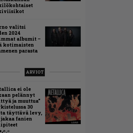
ilökohtaiset
iviisikot
rno valitsi
den 2024
immat albumit –
ä kotimaisten
menen parasta
ARVIOT
allica ei ole
kaan pelännyt
ttyä ja muuttua”
rkistelussa 30
ta täyttävä levy,
 jakaa fanien
ipiteet