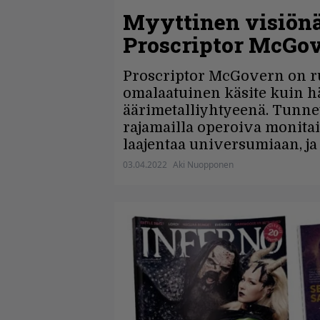
Myyttinen visiönä
Proscriptor McGo
Proscriptor McGovern on 
omalaatuinen käsite kuin 
äärimetalliyhtyeenä. Tunne
rajamailla operoiva monitait
laajentaa universumiaan, ja
03.04.2022
Aki Nuopponen