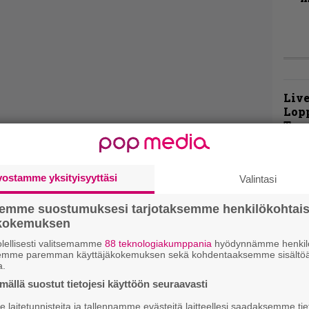
Live
Lop
Tava
Sepu
Rok
vostamme yksityisyyttäsi
Valintasi
Tamp
Infe
semme suostumuksesi tarjotaksemme henkilökohtai
väk
ökokemuksen
fest
kak
lellisesti valitsemamme
88 teknologiakumppania
hyödynnämme henkilö
semme paremman käyttäjäkokemuksen sekä kohdentaaksemme sisältöä
esit
a.
ällä suostut tietojesi käyttöön seuraavasti
Pal
laitetunnisteita ja tallennamme evästeitä laitteellesi saadaksemme tie
liit