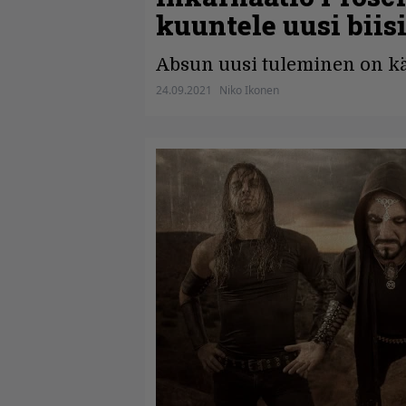
kuuntele uusi biis
Absun uusi tuleminen on käs
24.09.2021
Niko Ikonen