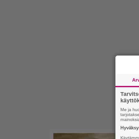
Ar
Tarvit
käytt
Me ja huo
tarjotak
mainoksi
Hyväksym
Käytämme 