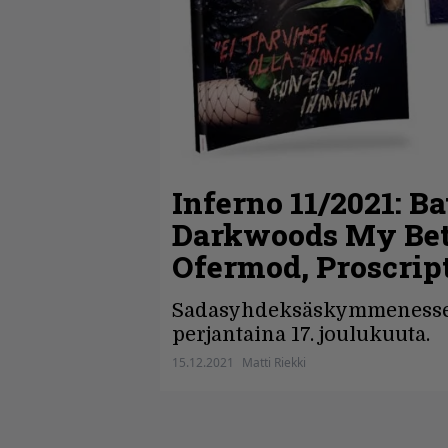
Inferno 11/2021: Ba
Darkwoods My Betr
Ofermod, Proscri
Sadasyhdeksäskymmenessei
perjantaina 17. joulukuuta.
15.12.2021
Matti Riekki