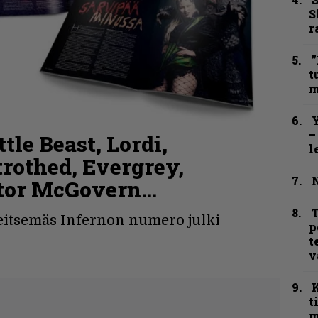
S
r
”
t
m
Y
–
ttle Beast, Lordi,
l
othed, Evergrey,
N
ptor McGovern…
T
tsemäs Infernon numero julki
p
t
v
t
m