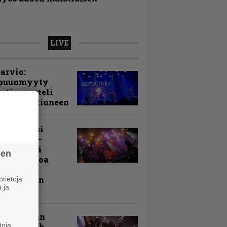
LIVE
arvio:
puunmyyty
stia saatteli
lturan ikiuneen
ki Raikasi
ereella –
rnon neljä
sen
evää nostoa
arin
kospäivän
tietoja
 ja
yksistä
uu vanhaan
toja
toon – Arch