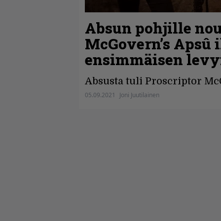
Absun pohjille nou
McGovern’s Apsû i
ensimmäisen levy
Absusta tuli Proscriptor M
05.09.2021
Joni Juutilainen