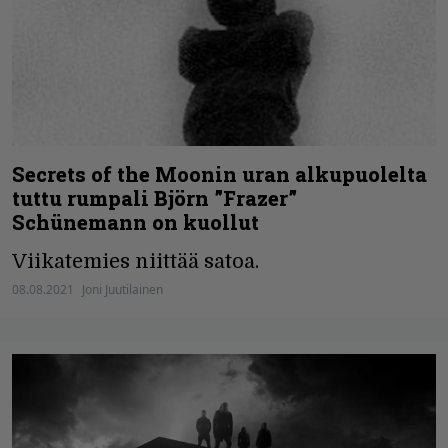
Secrets of the Moonin uran alkupuolelta
tuttu rumpali Björn ”Frazer”
Schünemann on kuollut
Viikatemies niittää satoa.
08.08.2021
Joni Juutilainen