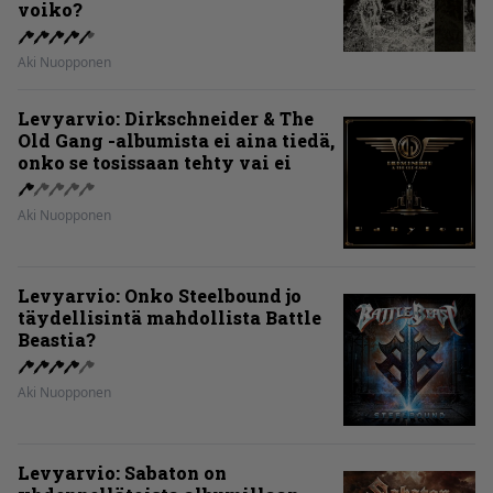
voiko?
Aki Nuopponen
Levyarvio: Dirkschneider & The
Old Gang -albumista ei aina tiedä,
onko se tosissaan tehty vai ei
Aki Nuopponen
Levyarvio: Onko Steelbound jo
täydellisintä mahdollista Battle
Beastia?
Aki Nuopponen
Levyarvio: Sabaton on