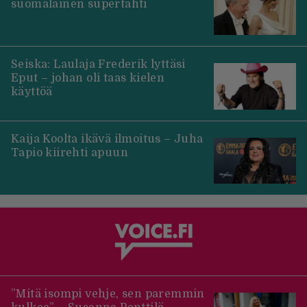
suomalainen supertähti
Seiska: Laulaja Frederik lyttäsi
Eput – johan oli taas kielen
käyttöä
Kaija Koolta ikävä ilmoitus – Juha
Tapio kiirehti apuun
”Mitä isompi vehje, sen paremmin