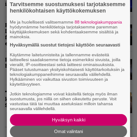
ikiuneen
Tarvitsemme suostumuksesi tarjotaksemme
henkilökohtaisen käyttökokemuksen
Me ja huolellisesti valitsemamme
88 teknologiakumppania
Rokki Raikasi Tampereella –
hyödynnämme henkilötietoja tarjotaksemme paremman
Infernon neljä väkevää nostoa
käyttäjäkokemuksen sekä kohdentaaksemme sisältöä ja
festarin kakkospäivän
mainoksia.
esityksistä
Hyväksymällä suostut tietojesi käyttöön seuraavasti
Käytämme laitetunnisteita ja tallennamme evästeitä
Paluu vanhaan liittoon – Arch
laitteellesi saadaksemme tietoja esimerkiksi sivuista, joilla
vierailit, IP-osoitteestasi sekä laitteesi ominaisuuksista.
Enemy Tavastialla
Pääset tutustumaan yksityiskohtaisesti käyttötarkoituksiin ja
teknologiakumppaneihimme seuraavalla välilehdellä.
Hylkääminen voi vaikuttaa sivuston toimivuuteen ja
käytettävyyteen.
”Näillä festareilla kaikki on aina
Jotkin teknologiamme voivat käsitellä tietoja myös ilman
kohdallaan” – raportti John
suostumusta, jos niillä on siihen oikeutettu peruste. Voit
vastustaa tätä tai muuttaa asetuksiasi milloin tahansa
Smith Rock Festivalista
seuraavalla välilehdellä.
Hyväksyn kaikki
KOLUMNIT
Omat valintani