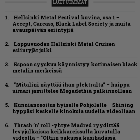
LUETUIMMAT
Hellsinki Metal Festival kuvina, osa 1 –
Accept, Carcass, Black Label Society ja muita
avauspäivän esiintyjiä
Loppuvuoden Hellsinki Metal Cruisen
esiintyjät julki
Espoon syyskuu käynnistyy kotimaisen black
metalin merkeissä
”Mitalini näyttää ihan plektralta” – huippu-
uimari jamittelee Megadethiä palkinnollaan
Kunnianosoitus hyiselle Pohjolalle – Shining
hyppäsi keskelle kinoksia uudella videollaan
Thrash ’n’ roll -yhtye Madred ryydittää
levyjulkaisua keikkareissulla kuvatulla
videolla – ”Oltiin pakussa kusihädässä