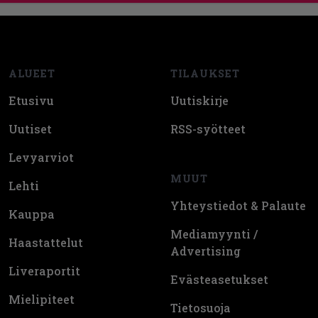
Footer
ALUEET
TILAUKSET
Etusivu
Uutiskirje
Uutiset
RSS-syötteet
Levyarviot
MUUT
Lehti
Yhteystiedot & Palaute
Kauppa
Mediamyynti /
Haastattelut
Advertising
Liveraportit
Evästeasetukset
Mielipiteet
Tietosuoja