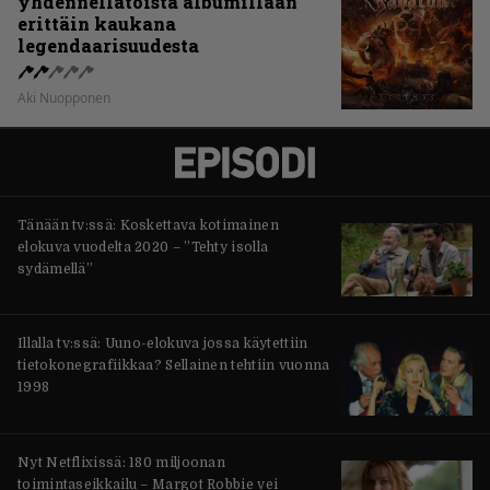
yhdennellätoista albumillaan
erittäin kaukana
legendaarisuudesta
Aki Nuopponen
Tänään tv:ssä: Koskettava kotimainen
elokuva vuodelta 2020 – ”Tehty isolla
sydämellä”
Illalla tv:ssä: Uuno-elokuva jossa käytettiin
tietokonegrafiikkaa? Sellainen tehtiin vuonna
1998
Nyt Netflixissä: 180 miljoonan
toimintaseikkailu – Margot Robbie vei