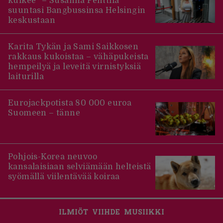
kulkee” – Susanna Penttilä
suuntasi Bangbussinsa Helsingin
keskustaan
Karita Tykän ja Sami Saikkosen
rakkaus kukoistaa – vähäpukeista
hempeilyä ja leveitä virnistyksiä
laiturilla
Eurojackpotista 80 000 euroa
Suomeen – tänne
Pohjois-Korea neuvoo
kansalaisiaan selviämään helteistä
syömällä viilentävää koiraa
ILMIÖT
VIIHDE
MUSIIKKI