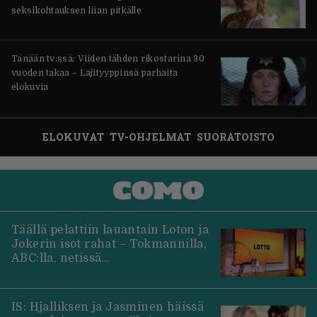
seksikohtauksen liian pitkälle
Tänään tv:ssä: Viiden tähden rikostarina 30
vuoden takaa – Lajityyppinsä parhaita
elokuvia
ELOKUVAT
TV-OHJELMAT
SUORATOISTO
Täällä pelattiin lauantain Loton ja
Jokerin isot rahat – Tokmannilla,
ABC:lla, netissä…
IS: Hjalliksen ja Jasminen häissä