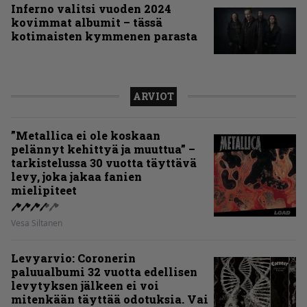
Inferno valitsi vuoden 2024
kovimmat albumit – tässä
kotimaisten kymmenen parasta
ARVIOT
”Metallica ei ole koskaan
pelännyt kehittyä ja muuttua” –
tarkistelussa 30 vuotta täyttävä
levy, joka jakaa fanien
mielipiteet
Vesa Siltanen
Levyarvio: Coronerin
paluualbumi 32 vuotta edellisen
levytyksen jälkeen ei voi
mitenkään täyttää odotuksia. Vai