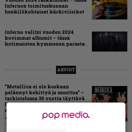
Infernon toimituskunnan
henkilökohtaiset kärkiviisikot
Inferno valitsi vuoden 2024
kovimmat albumit – tässä
kotimaisten kymmenen parasta
ARVIOT
”Metallica ei ole koskaan
pelännyt kehittyä ja muuttua” –
tarkistelussa 30 vuotta täyttävä
levy, joka jakaa fanien
mielipiteet
Vesa Siltanen