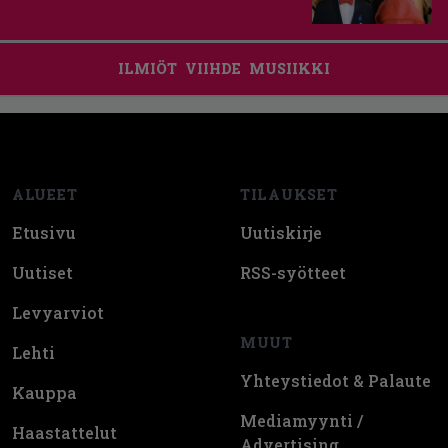
ILMIÖT
VIIHDE
MUSIIKKI
Footer
ALUEET
TILAUKSET
Etusivu
Uutiskirje
Uutiset
RSS-syötteet
Levyarviot
MUUT
Lehti
Yhteystiedot & Palaute
Kauppa
Mediamyynti /
Haastattelut
Advertising