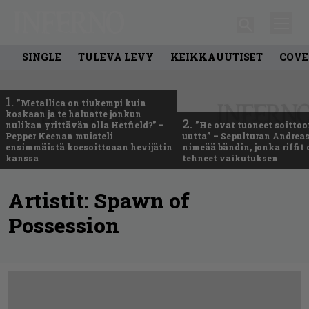
SINGLE
TULEVA LEVY
KEIKKAUUTISET
COVE
1.
”Metallica on tiukempi kuin
koskaan ja te haluatte jonkun
2.
nulikan yrittävän olla Hetfield?” –
”He ovat tuoneet soittoo
Pepper Keenan muisteli
uutta” – Sepulturan Andreas
ensimmäistä koesoittoaan hevijätin
nimeää bändin, jonka riffit
kanssa
tehneet vaikutuksen
Artistit:
Spawn of
Possession