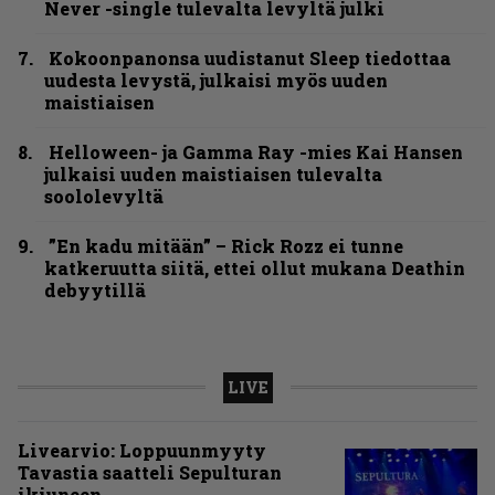
Never -single tulevalta levyltä julki
Kokoonpanonsa uudistanut Sleep tiedottaa
uudesta levystä, julkaisi myös uuden
maistiaisen
Helloween- ja Gamma Ray -mies Kai Hansen
julkaisi uuden maistiaisen tulevalta
soololevyltä
”En kadu mitään” – Rick Rozz ei tunne
katkeruutta siitä, ettei ollut mukana Deathin
debyytillä
LIVE
Livearvio: Loppuunmyyty
Tavastia saatteli Sepulturan
ikiuneen