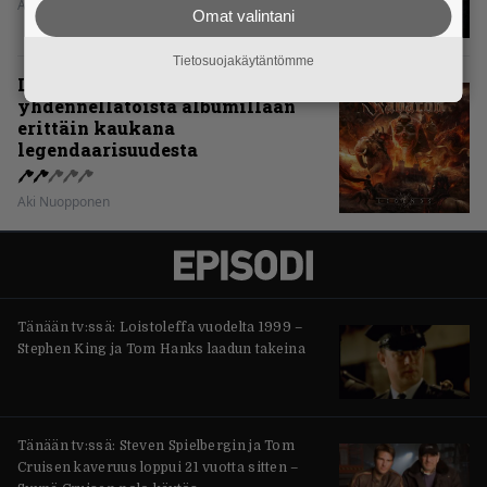
Aki Nuopponen
Omat valintani
Tietosuojakäytäntömme
Levyarvio: Sabaton on
yhdennellätoista albumillaan
erittäin kaukana
legendaarisuudesta
Aki Nuopponen
Tänään tv:ssä: Loistoleffa vuodelta 1999 –
Stephen King ja Tom Hanks laadun takeina
Tänään tv:ssä: Steven Spielbergin ja Tom
Cruisen kaveruus loppui 21 vuotta sitten –