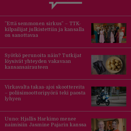
”Että semmonen sirkus” – TTK-
kilpailijat julkistettiin ja kansalla
on sanottavaa
Syötkö perunoita näin? Tutkijat
löysivät yhteyden vakavaan
kansansairauteen
Virkavalta takaa-ajoi skoottereita
– poliisimoottoripyörä teki paosta
lyhyen
Uuno: Hjallis Harkimo menee
naimisiin Jasmine Pajarin kanssa