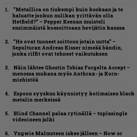
”Metallica on tiukempi kuin koskaan ja te
haluatte jonkun nulikan yrittävän olla
Hetfield?” – Pepper Keenan muisteli
ensimmäistä koesoittoaan hevijätin kanssa
”He ovat tuoneet soittoon jotain uutta” –
Sepulturan Andreas Kisser nimeää bändin,
jonka riffit ovat tehneet vaikutuksen
Näin lähtee Ghostin Tobias Forgelta Accept –
menossa mukana myös Anthrax- ja Korn-
miehistöä
Espoon syyskuu käynnistyy kotimaisen black
metalin merkeissä
Blind Channel palaa rytinällä – tuplasingle
videoineen julki
Yngwie Malmsteen iskee jälleen – Now or