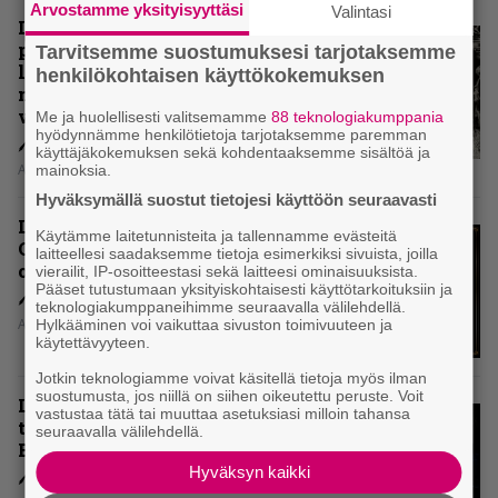
Arvostamme yksityisyyttäsi
Valintasi
Levyarvio: Coronerin
paluualbumi 32 vuotta edellisen
Tarvitsemme suostumuksesi tarjotaksemme
levytyksen jälkeen ei voi
henkilökohtaisen käyttökokemuksen
mitenkään täyttää odotuksia. Vai
voiko?
Me ja huolellisesti valitsemamme
88 teknologiakumppania
hyödynnämme henkilötietoja tarjotaksemme paremman
käyttäjäkokemuksen sekä kohdentaaksemme sisältöä ja
Aki Nuopponen
mainoksia.
Hyväksymällä suostut tietojesi käyttöön seuraavasti
Levyarvio: Dirkschneider & The
Käytämme laitetunnisteita ja tallennamme evästeitä
Old Gang -albumista ei aina tiedä,
laitteellesi saadaksemme tietoja esimerkiksi sivuista, joilla
onko se tosissaan tehty vai ei
vierailit, IP-osoitteestasi sekä laitteesi ominaisuuksista.
Pääset tutustumaan yksityiskohtaisesti käyttötarkoituksiin ja
teknologiakumppaneihimme seuraavalla välilehdellä.
Aki Nuopponen
Hylkääminen voi vaikuttaa sivuston toimivuuteen ja
käytettävyyteen.
Jotkin teknologiamme voivat käsitellä tietoja myös ilman
suostumusta, jos niillä on siihen oikeutettu peruste. Voit
Levyarvio: Onko Steelbound jo
vastustaa tätä tai muuttaa asetuksiasi milloin tahansa
täydellisintä mahdollista Battle
seuraavalla välilehdellä.
Beastia?
Hyväksyn kaikki