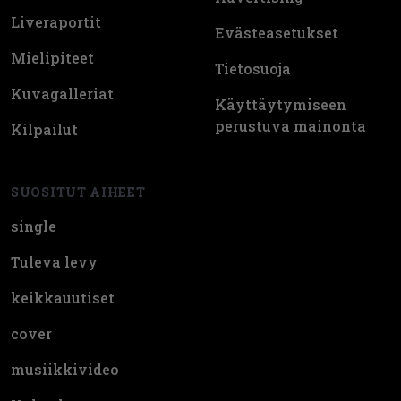
Liveraportit
Evästeasetukset
Mielipiteet
Tietosuoja
Kuvagalleriat
Käyttäytymiseen
perustuva mainonta
Kilpailut
SUOSITUT AIHEET
single
Tuleva levy
keikkauutiset
cover
musiikkivideo