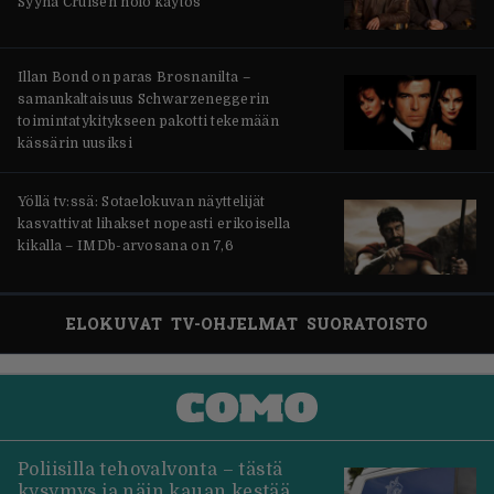
Syynä Cruisen nolo käytös
Illan Bond on paras Brosnanilta –
samankaltaisuus Schwarzeneggerin
toimintatykitykseen pakotti tekemään
kässärin uusiksi
Yöllä tv:ssä: Sotaelokuvan näyttelijät
kasvattivat lihakset nopeasti erikoisella
kikalla – IMDb-arvosana on 7,6
ELOKUVAT
TV-OHJELMAT
SUORATOISTO
Poliisilla tehovalvonta – tästä
kysymys ja näin kauan kestää