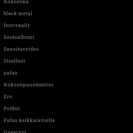
Kokoelma
black metal
festivaalit
Sooloalbumi
Sanoitusvideo
Steelfest
paluu
Kokoonpanomuutos
Ero
Potkut
Paluu keikkalavoille
livearvio