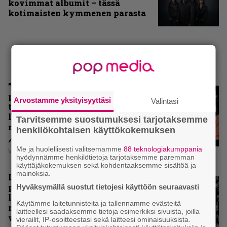
kovimmat albumit – tässä
kotimaisten kymmenen parasta
ARVIOT
”Metallica ei ole koskaan
pelännyt kehittyä ja muuttua” –
Arvostamme yksityisyyttäsi
Valintasi
tarkistelussa 30 vuotta täyttävä
levy, joka jakaa fanien
Tarvitsemme suostumuksesi tarjotaksemme
mielipiteet
henkilökohtaisen käyttökokemuksen
Me ja huolellisesti valitsemamme
88 teknologiakumppania
Vesa Siltanen
hyödynnämme henkilötietoja tarjotaksemme paremman
käyttäjäkokemuksen sekä kohdentaaksemme sisältöä ja
mainoksia.
Levyarvio: Coronerin
paluualbumi 32 vuotta edellisen
Hyväksymällä suostut tietojesi käyttöön seuraavasti
levytyksen jälkeen ei voi
Käytämme laitetunnisteita ja tallennamme evästeitä
mitenkään täyttää odotuksia. Vai
laitteellesi saadaksemme tietoja esimerkiksi sivuista, joilla
voiko?
vierailit, IP-osoitteestasi sekä laitteesi ominaisuuksista.