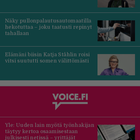
Näky pullonpalautusautomaatilla
hekotuttaa – joku taatusti repinyt
tahallaan
Elämäni biisin Katja Ståhlin roisi
vitsi suututti somen välittömästi
Yle: Uuden lain myötä työnhakijan
täytyy kertoa osaamisestaan
julkisesti netissä – yrittäjät