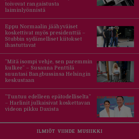
toivovat rangaistusta
laiminlyönnistä
Eppu Normaalin jäähyväiset
koskettivat myös presidenttiä –
Stubbin sydämelliset kiitokset
ihastuttavat
”Mitä isompi vehje, sen paremmin
kulkee” – Susanna Penttilä
suuntasi Bangbussinsa Helsingin
keskustaan
”Tuntuu edelleen epätodelliselta”
– Harlinit julkaisivat koskettavan
videon pikku Daxista
ILMIÖT
VIIHDE
MUSIIKKI