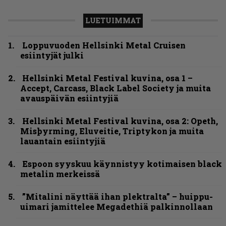
LUETUIMMAT
Loppuvuoden Hellsinki Metal Cruisen
esiintyjät julki
Hellsinki Metal Festival kuvina, osa 1 –
Accept, Carcass, Black Label Society ja muita
avauspäivän esiintyjiä
Hellsinki Metal Festival kuvina, osa 2: Opeth,
Misþyrming, Eluveitie, Triptykon ja muita
lauantain esiintyjiä
Espoon syyskuu käynnistyy kotimaisen black
metalin merkeissä
”Mitalini näyttää ihan plektralta” – huippu-
uimari jamittelee Megadethiä palkinnollaan