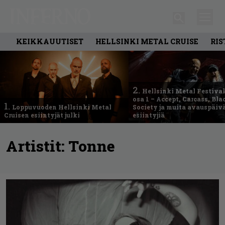
KEIKKAUUTISET
HELLSINKI METAL CRUISE
RIS
2.
Hellsinki Metal Festival
osa 1 – Accept, Carcass, Bla
1.
Loppuvuoden Hellsinki Metal
Society ja muita avauspäiv
Cruisen esiintyjät julki
esiintyjiä
Artistit:
Tonne