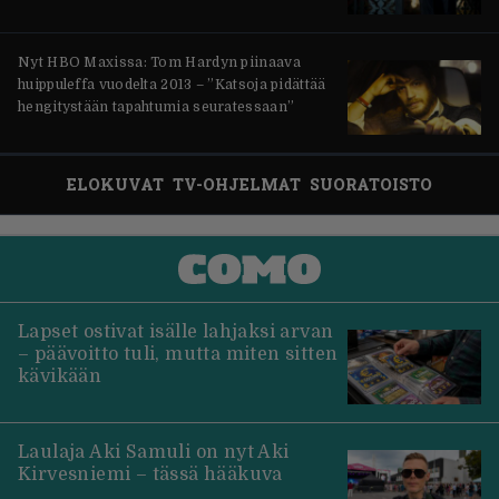
Nyt HBO Maxissa: Tom Hardyn piinaava
huippuleffa vuodelta 2013 – ”Katsoja pidättää
hengitystään tapahtumia seuratessaan”
ELOKUVAT
TV-OHJELMAT
SUORATOISTO
Lapset ostivat isälle lahjaksi arvan
– päävoitto tuli, mutta miten sitten
kävikään
Laulaja Aki Samuli on nyt Aki
Kirvesniemi – tässä hääkuva