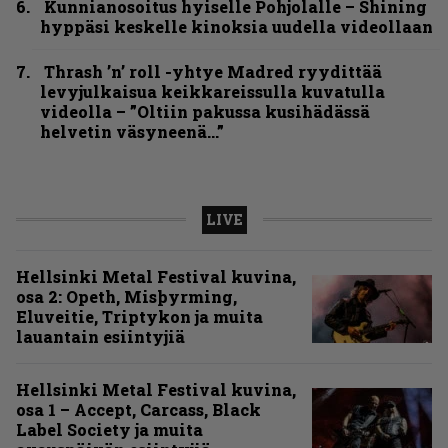
Kunnianosoitus hyiselle Pohjolalle – Shining
hyppäsi keskelle kinoksia uudella videollaan
Thrash ’n’ roll -yhtye Madred ryydittää
levyjulkaisua keikkareissulla kuvatulla
videolla – ”Oltiin pakussa kusihädässä
helvetin väsyneenä…”
LIVE
Hellsinki Metal Festival kuvina,
osa 2: Opeth, Misþyrming,
Eluveitie, Triptykon ja muita
lauantain esiintyjiä
Hellsinki Metal Festival kuvina,
osa 1 – Accept, Carcass, Black
Label Society ja muita