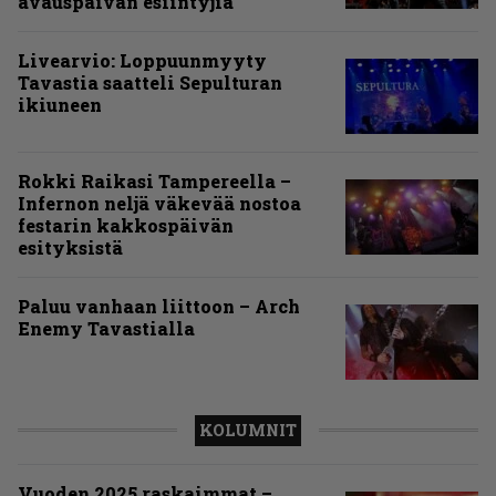
avauspäivän esiintyjiä
Livearvio: Loppuunmyyty
Tavastia saatteli Sepulturan
ikiuneen
Rokki Raikasi Tampereella –
Infernon neljä väkevää nostoa
festarin kakkospäivän
esityksistä
Paluu vanhaan liittoon – Arch
Enemy Tavastialla
KOLUMNIT
Vuoden 2025 raskaimmat –