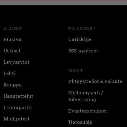
Footer
ALUEET
TILAUKSET
Etusivu
Uutiskirje
Uutiset
RSS-syötteet
Levyarviot
MUUT
Lehti
Yhteystiedot & Palaute
Kauppa
Mediamyynti /
Haastattelut
Advertising
Liveraportit
Evästeasetukset
Mielipiteet
Tietosuoja