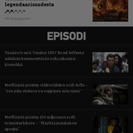
legendaarisuudesta
Aki Nuopponen
Tänään tv:ssä: Vuoden 1997 Bond-leffassa
nähdään hämmenttävän nykyaikainen
kännykkä
Netflixistä poistuu viiden tähden scifi-leffa –
”Jos joku elokuva on eeppinen niin tämä”
Netflixistä poistuu 110 miljoonan scifi-
toimintaelokuva – ”Näyttää jumalaisen
upealta”