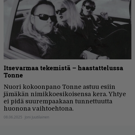
Itsevarmaa tekemistä – haastattelussa
Tonne
Nuori kokoonpano Tonne astuu esiin
jämäkän nimikkoesikoisensa kera. Yhtye
ei pidä suurempaakaan tunnettuutta
huonona vaihtoehtona.
08.06.2025
Joni Juutilainen