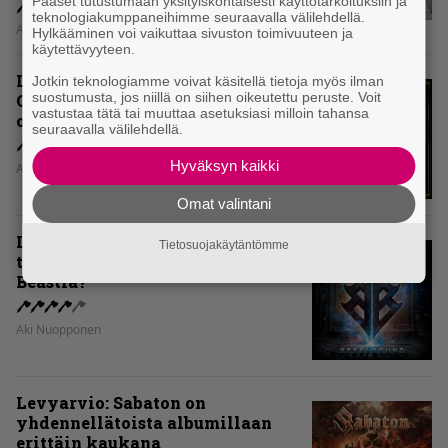
Pääset tutustumaan yksityiskohtaisesti käyttötarkoituksiin ja
teknologiakumppaneihimme seuraavalla välilehdellä.
Aki Nuopponen
Hylkääminen voi vaikuttaa sivuston toimivuuteen ja
käytettävyyteen.
Levyarvio: Dirkschneider & The
Jotkin teknologiamme voivat käsitellä tietoja myös ilman
suostumusta, jos niillä on siihen oikeutettu peruste. Voit
Old Gang -albumista ei aina tiedä,
vastustaa tätä tai muuttaa asetuksiasi milloin tahansa
onko se tosissaan tehty vai ei
seuraavalla välilehdellä.
Hyväksyn kaikki
Aki Nuopponen
Omat valintani
Levyarvio: Onko Steelbound jo
Tietosuojakäytäntömme
täydellisintä mahdollista Battle
Beastia?
Aki Nuopponen
Levyarvio: Sabaton on
yhdennellätoista albumillaan
erittäin kaukana