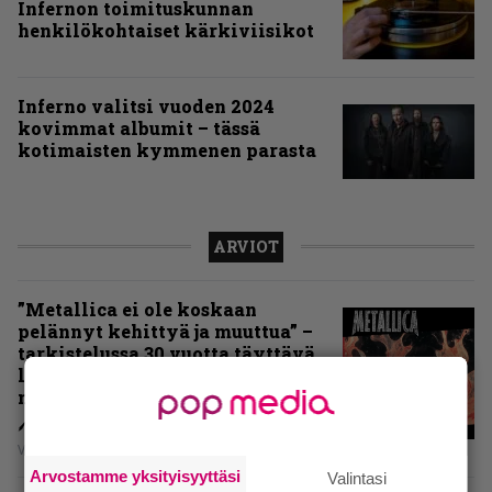
Infernon toimituskunnan
henkilökohtaiset kärkiviisikot
Inferno valitsi vuoden 2024
kovimmat albumit – tässä
kotimaisten kymmenen parasta
ARVIOT
”Metallica ei ole koskaan
pelännyt kehittyä ja muuttua” –
tarkistelussa 30 vuotta täyttävä
levy, joka jakaa fanien
mielipiteet
Vesa Siltanen
Arvostamme yksityisyyttäsi
Valintasi