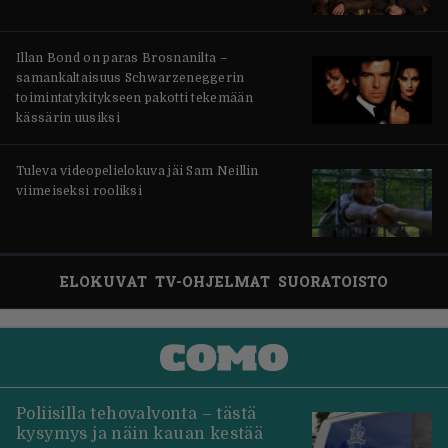
Illan Bond on paras Brosnanilta –
samankaltaisuus Schwarzeneggerin
toimintatykitykseen pakotti tekemään
kässärin uusiksi
Tuleva videopelielokuva jäi Sam Neillin
viimeiseksi rooliksi
ELOKUVAT
TV-OHJELMAT
SUORATOISTO
Poliisilla tehovalvonta – tästä
kysymys ja näin kauan kestää