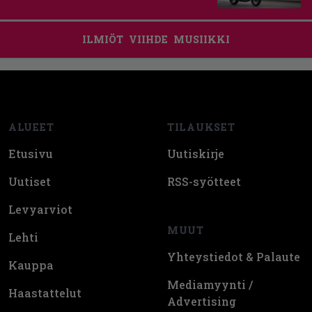
ILMIÖT
VIIHDE
MUSIIKKI
Footer
ALUEET
TILAUKSET
Etusivu
Uutiskirje
Uutiset
RSS-syötteet
Levyarviot
MUUT
Lehti
Yhteystiedot & Palaute
Kauppa
Mediamyynti /
Haastattelut
Advertising