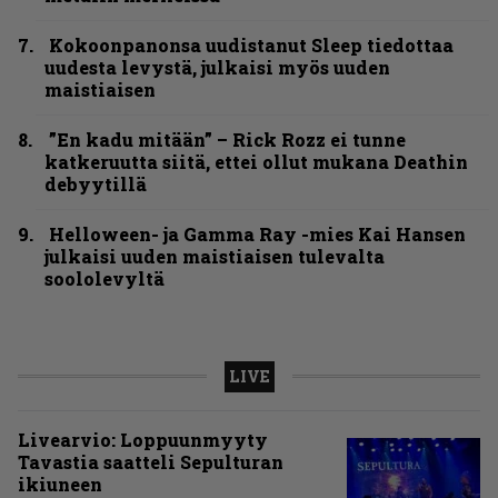
Kokoonpanonsa uudistanut Sleep tiedottaa
uudesta levystä, julkaisi myös uuden
maistiaisen
”En kadu mitään” – Rick Rozz ei tunne
katkeruutta siitä, ettei ollut mukana Deathin
debyytillä
Helloween- ja Gamma Ray -mies Kai Hansen
julkaisi uuden maistiaisen tulevalta
soololevyltä
LIVE
Livearvio: Loppuunmyyty
Tavastia saatteli Sepulturan
ikiuneen