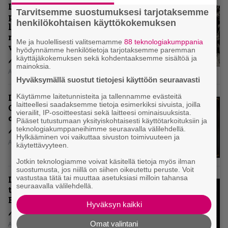
Levyarvio: Coronerin
Tarvitsemme suostumuksesi tarjotaksemme
paluualbumi 32 vuotta edellisen
henkilökohtaisen käyttökokemuksen
levytyksen jälkeen ei voi
mitenkään täyttää odotuksia. Vai
Me ja huolellisesti valitsemamme
88 teknologiakumppania
voiko?
hyödynnämme henkilötietoja tarjotaksemme paremman
käyttäjäkokemuksen sekä kohdentaaksemme sisältöä ja
mainoksia.
Aki Nuopponen
Hyväksymällä suostut tietojesi käyttöön seuraavasti
Käytämme laitetunnisteita ja tallennamme evästeitä
Levyarvio: Dirkschneider & The
laitteellesi saadaksemme tietoja esimerkiksi sivuista, joilla
Old Gang -albumista ei aina tiedä,
vierailit, IP-osoitteestasi sekä laitteesi ominaisuuksista.
onko se tosissaan tehty vai ei
Pääset tutustumaan yksityiskohtaisesti käyttötarkoituksiin ja
teknologiakumppaneihimme seuraavalla välilehdellä.
Hylkääminen voi vaikuttaa sivuston toimivuuteen ja
Aki Nuopponen
käytettävyyteen.
Jotkin teknologiamme voivat käsitellä tietoja myös ilman
suostumusta, jos niillä on siihen oikeutettu peruste. Voit
vastustaa tätä tai muuttaa asetuksiasi milloin tahansa
Levyarvio: Onko Steelbound jo
seuraavalla välilehdellä.
täydellisintä mahdollista Battle
Beastia?
Hyväksyn kaikki
Omat valintani
Aki Nuopponen