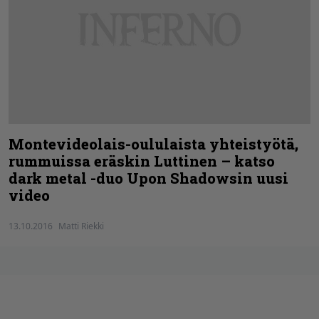
Montevideolais-oululaista yhteistyötä,
rummuissa eräskin Luttinen – katso
dark metal -duo Upon Shadowsin uusi
video
13.10.2016
Matti Riekki