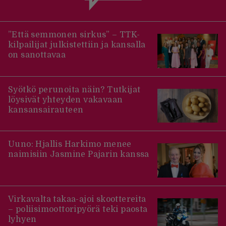
”Että semmonen sirkus” – TTK-
kilpailijat julkistettiin ja kansalla
on sanottavaa
Syötkö perunoita näin? Tutkijat
löysivät yhteyden vakavaan
kansansairauteen
Uuno: Hjallis Harkimo menee
naimisiin Jasmine Pajarin kanssa
Virkavalta takaa-ajoi skoottereita
– poliisimoottoripyörä teki paosta
lyhyen