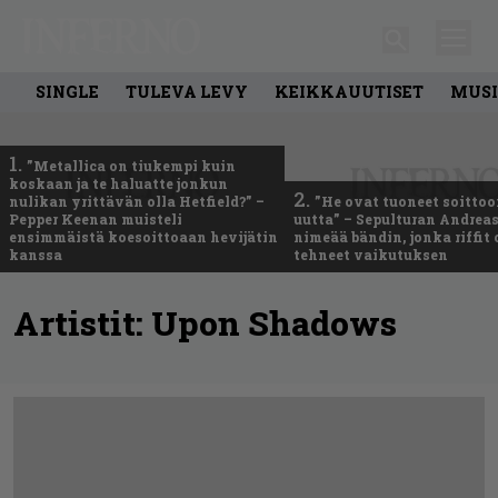
SINGLE
TULEVA LEVY
KEIKKAUUTISET
MUSI
1.
”Metallica on tiukempi kuin
koskaan ja te haluatte jonkun
2.
nulikan yrittävän olla Hetfield?” –
”He ovat tuoneet soittoo
Pepper Keenan muisteli
uutta” – Sepulturan Andreas
ensimmäistä koesoittoaan hevijätin
nimeää bändin, jonka riffit
kanssa
tehneet vaikutuksen
Artistit:
Upon Shadows