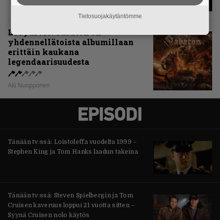
Tietosuojakäytäntömme
Levyarvio: Sabaton on
yhdennellätoista albumillaan
erittäin kaukana
legendaarisuudesta
Aki Nuopponen
Tänään tv:ssä: Loistoleffa vuodelta 1999 –
Stephen King ja Tom Hanks laadun takeina
Tänään tv:ssä: Steven Spielbergin ja Tom
Cruisen kaveruus loppui 21 vuotta sitten –
Syynä Cruisen nolo käytös