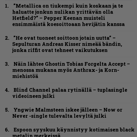
”Metallica on tiukempi kuin koskaan ja te
haluatte jonkun nulikan yrittävän olla
Hetfield?” – Pepper Keenan muisteli
ensimmäistä koesoittoaan hevijätin kanssa
”He ovat tuoneet soittoon jotain uutta” –
Sepulturan Andreas Kisser nimeää bändin,
jonka riffit ovat tehneet vaikutuksen
Näin lähtee Ghostin Tobias Forgelta Accept –
menossa mukana myös Anthrax- ja Korn-
miehistöä
Blind Channel palaa rytinällä – tuplasingle
videoineen julki
Yngwie Malmsteen iskee jälleen – Now or
Never -single tulevalta levyltä julki
Espoon syyskuu käynnistyy kotimaisen black
metalin merkeissä