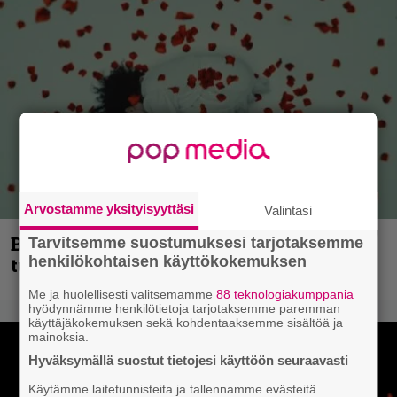
Arvostamme yksityisyyttäsi
Valintasi
Blind Channel palaa rytinällä –
Tarvitsemme suostumuksesi tarjotaksemme
henkilökohtaisen käyttökokemuksen
tuplasingle videoineen julki
Me ja huolellisesti valitsemamme
88 teknologiakumppania
hyödynnämme henkilötietoja tarjotaksemme paremman
käyttäjäkokemuksen sekä kohdentaaksemme sisältöä ja
mainoksia.
Hyväksymällä suostut tietojesi käyttöön seuraavasti
Käytämme laitetunnisteita ja tallennamme evästeitä