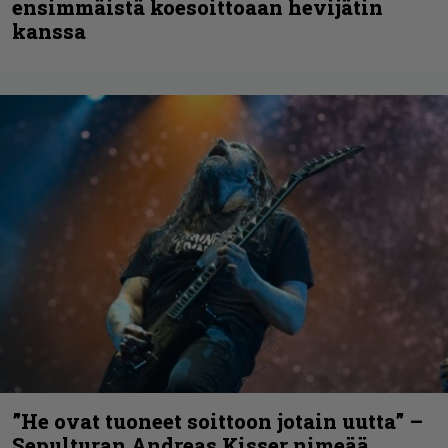
ensimmäistä koesoittoaan hevijätin
kanssa
”He ovat tuoneet soittoon jotain uutta” –
Sepulturan Andreas Kisser nimeää