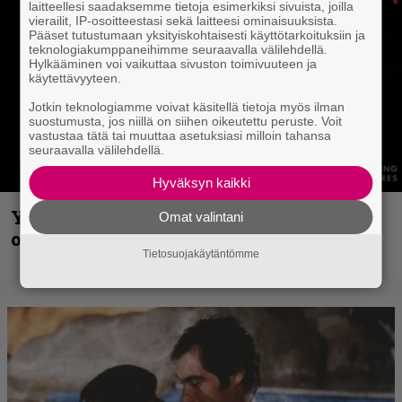
laitteellesi saadaksemme tietoja esimerkiksi sivuista, joilla
vierailit, IP-osoitteestasi sekä laitteesi ominaisuuksista.
Pääset tutustumaan yksityiskohtaisesti käyttötarkoituksiin ja
teknologiakumppaneihimme seuraavalla välilehdellä.
Hylkääminen voi vaikuttaa sivuston toimivuuteen ja
käytettävyyteen.
Jotkin teknologiamme voivat käsitellä tietoja myös ilman
suostumusta, jos niillä on siihen oikeutettu peruste. Voit
vastustaa tätä tai muuttaa asetuksiasi milloin tahansa
seuraavalla välilehdellä.
Hyväksyn kaikki
Yngwie Malmsteen iskee jälleen – Now
Omat valintani
or Never -single tulevalta levyltä julki
Tietosuojakäytäntömme