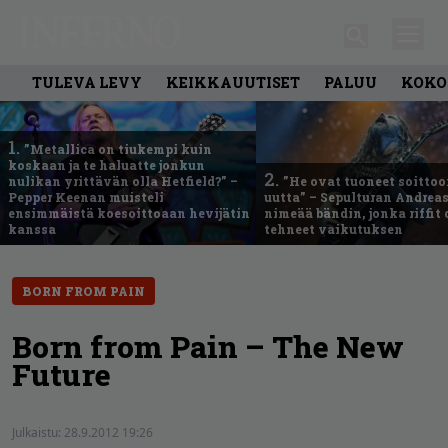
TULEVA LEVY
KEIKKAUUTISET
PALUU
KOKO
1.
”Metallica on tiukempi kuin
koskaan ja te haluatte jonkun
2.
nulikan yrittävän olla Hetfield?” –
”He ovat tuoneet soittoo
Pepper Keenan muisteli
uutta” – Sepulturan Andreas
ensimmäistä koesoittoaan hevijätin
nimeää bändin, jonka riffit
kanssa
tehneet vaikutuksen
BORN FROM PAIN
Born from Pain – The New
Future
Julkaistu:
28.9.2012 19:26