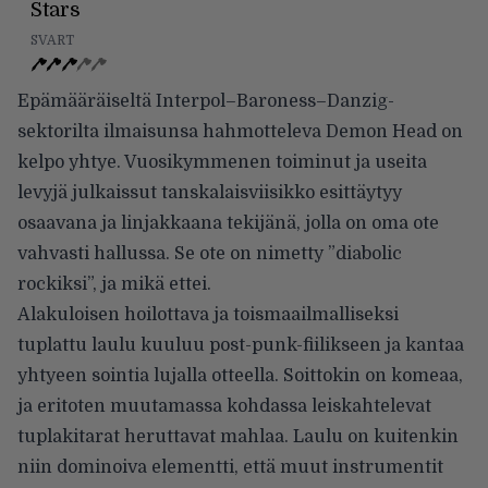
Stars
SVART
Epämääräiseltä Interpol–Baroness–Danzig-
sektorilta ilmaisunsa hahmotteleva Demon Head on
kelpo yhtye. Vuosikymmenen toiminut ja useita
levyjä julkaissut tanskalaisviisikko esittäytyy
osaavana ja linjakkaana tekijänä, jolla on oma ote
vahvasti hallussa. Se ote on nimetty ”diabolic
rockiksi”, ja mikä ettei.
Alakuloisen hoilottava ja toismaailmalliseksi
tuplattu laulu kuuluu post-punk-fiilikseen ja kantaa
yhtyeen sointia lujalla otteella. Soittokin on komeaa,
ja eritoten muutamassa kohdassa leiskahtelevat
tuplakitarat heruttavat mahlaa. Laulu on kuitenkin
niin dominoiva elementti, että muut instrumentit