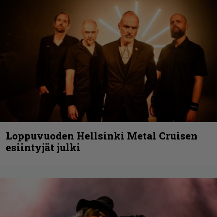
Loppuvuoden Hellsinki Metal Cruisen
esiintyjät julki