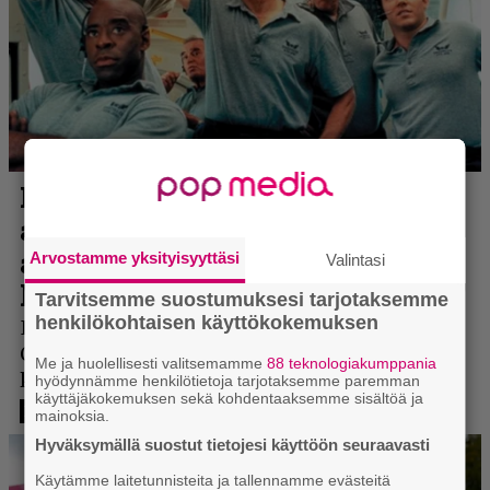
Arvostamme yksityisyyttäsi
Valintasi
Tarvitsemme suostumuksesi tarjotaksemme
henkilökohtaisen käyttökokemuksen
Me ja huolellisesti valitsemamme
88 teknologiakumppania
hyödynnämme henkilötietoja tarjotaksemme paremman
käyttäjäkokemuksen sekä kohdentaaksemme sisältöä ja
mainoksia.
Hyväksymällä suostut tietojesi käyttöön seuraavasti
Käytämme laitetunnisteita ja tallennamme evästeitä