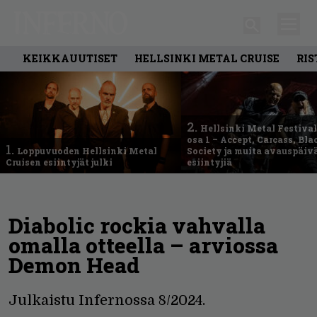
KEIKKAUUTISET
HELLSINKI METAL CRUISE
RIS
2.
Hellsinki Metal Festival
osa 1 – Accept, Carcass, Bla
1.
Loppuvuoden Hellsinki Metal
Society ja muita avauspäiv
Cruisen esiintyjät julki
esiintyjiä
Diabolic rockia vahvalla
omalla otteella – arviossa
Demon Head
Julkaistu Infernossa 8/2024.