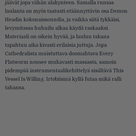
jäävät jopa vähän alakynteen. Samalla runsas
laulanta on myös taatusti etäännyttävin osa Demon
Headin kokonaissoundia, ja vaikka siitä tykkäisi,
levymitassa huhuilu alkaa käydä raskaaksi.
Materiaali on oikein hyvää, ja laulun takana
tapahtuu aika kivasti erilaisia juttuja. Jopa
Cathedralista muistuttava doomahtava Every
Flatworm nousee mukavasti massasta, samoin
pidempää instrumentaalikehittelyä sisältävä This
Vessel Is Willing. Irtobiisinä kyllä futaa mikä ralli
tahansa.