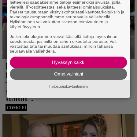
laitteellesi saadaksemme tietoja esimerkiksi sivuista, joilla
vierailit, IP-osoitteestasi sekä laitteesi ominaisuuksista.
Pääset tutustumaan yksityiskohtaisesti käyttötarkoituksiin ja
teknologiakumppaneihimme seuraavalla välilehdellä.
Hylkääminen voi vaikuttaa sivuston toimivuuteen ja
käytettävyyteen.
Jotkin teknologiamme voivat käsitellä tietoja myös ilman
suostumusta, jos niillä on siihen oikeutettu peruste. Voit
vastustaa tätä tai muuttaa asetuksiasi milloin tahansa
seuraavalla välilehdellä.
Hyväksyn kaikki
Omat valintani
Tietosuojakäytäntömme