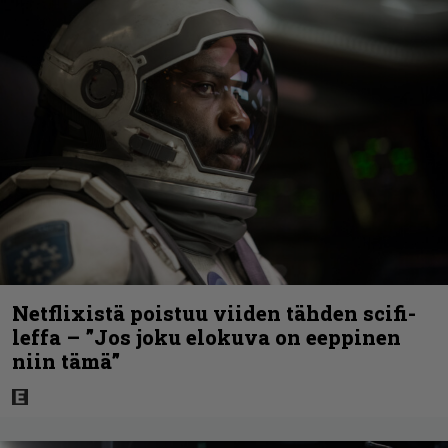
Netflixistä poistuu viiden tähden scifi-
leffa – ”Jos joku elokuva on eeppinen
niin tämä”