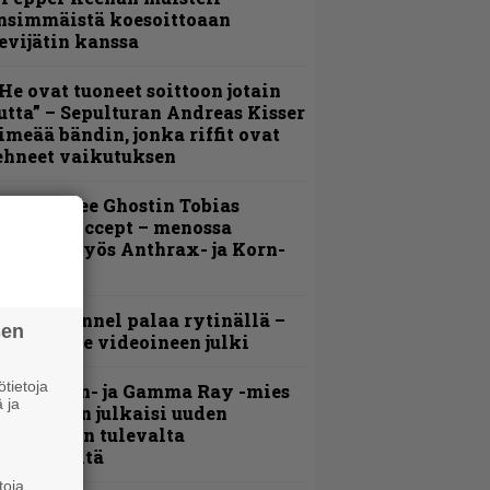
nsimmäistä koesoittoaan
evijätin kanssa
He ovat tuoneet soittoon jotain
utta” – Sepulturan Andreas Kisser
imeää bändin, jonka riffit ovat
ehneet vaikutuksen
äin lähtee Ghostin Tobias
orgelta Accept – menossa
ukana myös Anthrax- ja Korn-
iehistöä
lind Channel palaa rytinällä –
sen
uplasingle videoineen julki
tietoja
Helloween- ja Gamma Ray -mies
 ja
ai Hansen julkaisi uuden
aistiaisen tulevalta
oololevyltä
toja