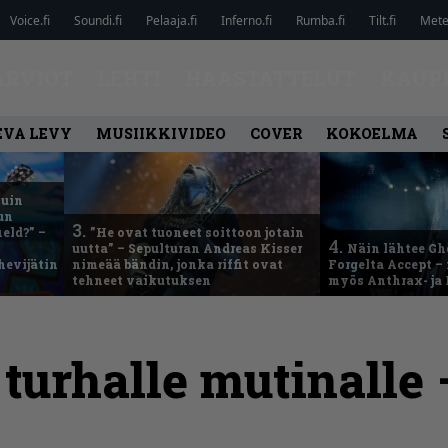
Voice.fi
Soundi.fi
Pelaaja.fi
Inferno.fi
Rumba.fi
Tilt.fi
Metel
ARVIOT
LEHTI
HAASTATTELUT
KAUP
EVA LEVY
MUSIIKKIVIDEO
COVER
KOKOELMA
kuin
un
3.
eld?” –
”He ovat tuoneet soittoon jotain
4.
uutta” – Sepulturan Andreas Kisser
Näin lähtee Gh
hevijätin
nimeää bändin, jonka riffit ovat
Forgelta Accept 
tehneet vaikutuksen
myös Anthrax- ja
a turhalle mutinalle