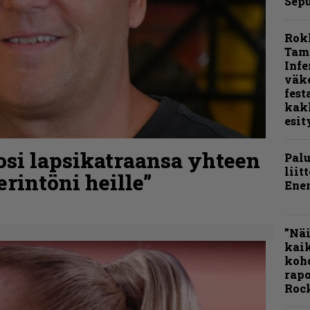
Sepu
Rok
Tamp
Infe
väk
fest
kak
esit
osi lapsikatraansa yhteen
Pal
liit
rintöni heille”
Ene
”Näi
kaik
kohd
rapo
Rock