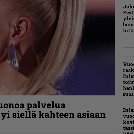
Joh
Fest
ylei
bong
tutt
Vuo
ras
Infe
toi
henk
suos
uonoa palvelua
Infe
tyi siellä kahteen asiaan
vuo
kov
täss
kär