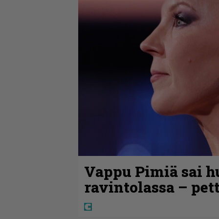
Vappu Pimiä sai h
ravintolassa – pet