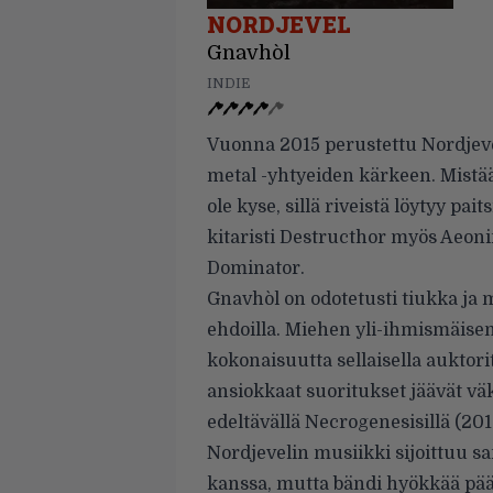
NORDJEVEL
Gnavhòl
INDIE
Vuonna 2015 perustettu Nordjeve
metal -yhtyeiden kärkeen. Mistä
ole kyse, sillä riveistä löytyy pai
kitaristi Destructhor myös Aeon
Dominator.
Gnavhòl on odotetusti tiukka ja 
ehdoilla. Miehen yli-ihmismäisen
kokonaisuutta sellaisella auktori
ansiokkaat suoritukset jäävät väk
edeltävällä Necrogenesisillä (201
Nordjevelin musiikki sijoittuu 
kanssa, mutta bändi hyökkää pääl