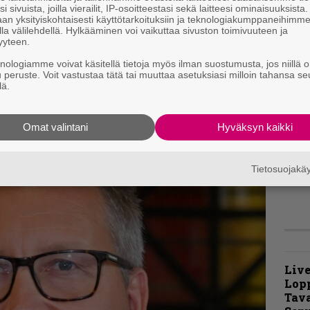
i sivuista, joilla vierailit, IP-osoitteestasi sekä laitteesi ominaisuuksista
A
an yksityiskohtaisesti käyttötarkoituksiin ja teknologiakumppaneihimm
k
la välilehdellä. Hylkääminen voi vaikuttaa sivuston toimivuuteen ja
v
yyteen.
ä onneksi odotukset, joita kaksi aiempaa
knologiamme voivat käsitellä tietoja myös ilman suostumusta, jos niillä o
”
kiintoista nähdä, miten itsevarmuutta
u peruste. Voit vastustaa tätä tai muuttaa asetuksiasi milloin tahansa se
p
lä.
aisuaan tästä eteenpäin.
j
p
Omat valintani
Hyväksyn kaikki
t
m
Tietosuojak
Live
Lop
Tava