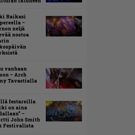
lturan ikiuneen
ki Raikasi
ereella –
rnon neljä
evää nostoa
arin
kospäivän
yksistä
uu vanhaan
toon – Arch
my Tavastialla
llä festareilla
ki on aina
allaan” –
rtti John Smith
 Festivalista