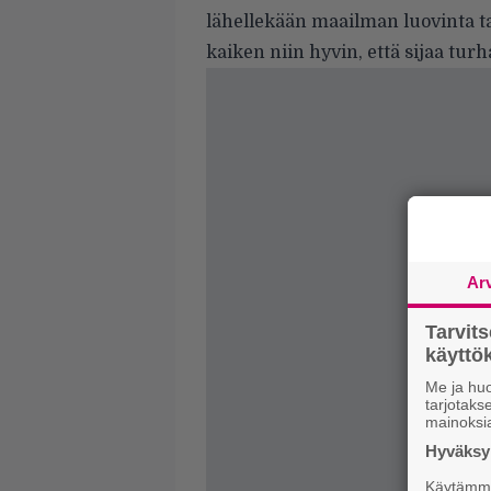
lähellekään maailman luovinta ta
kaiken niin hyvin, että sijaa turh
Ar
Tarvit
käytt
Me ja huo
tarjotak
mainoksi
Hyväksym
Käytämme 