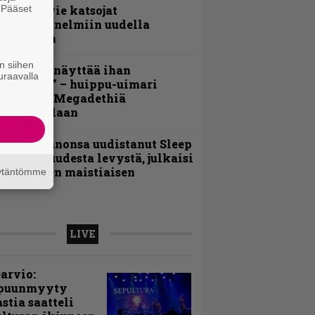
. Pääset
nthrax vie katsojat
e
eikkatunnelmiin uudella
ideollaan
n siihen
Mitalini näyttää ihan
uraavalla
lektralta” – huippu-uimari
amittelee Megadethiä
alkinnollaan
Kokoonpanonsa uudistanut Sleep
iedottaa uudesta levystä, julkaisi
yös uuden maistiaisen
äytäntömme
LIVE
arvio:
puunmyyty
stia saatteli