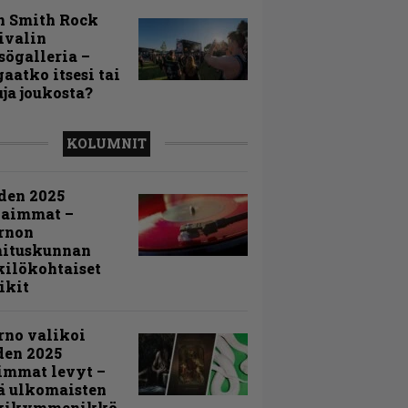
n Smith Rock
ivalin
sögalleria –
aatko itsesi tai
uja joukosta?
KOLUMNIT
den 2025
kaimmat –
rnon
mituskunnan
ilökohtaiset
ikit
rno valikoi
den 2025
immat levyt –
ä ulkomaisten
kikymmenikkö