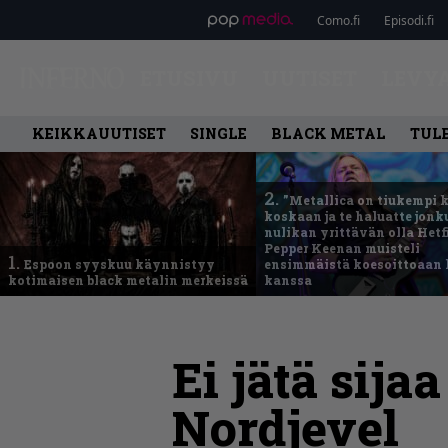
Como.fi
Episodi.fi
ETUSIVU
UUTISET
LEVY
KEIKKAUUTISET
SINGLE
BLACK METAL
TUL
2.
”Metallica on tiukempi 
koskaan ja te haluatte jonk
nulikan yrittävän olla Hetfi
Pepper Keenan muisteli
1.
Espoon syyskuu käynnistyy
ensimmäistä koesoittoaan 
kotimaisen black metalin merkeissä
kanssa
Ei jätä sija
Nordjevel