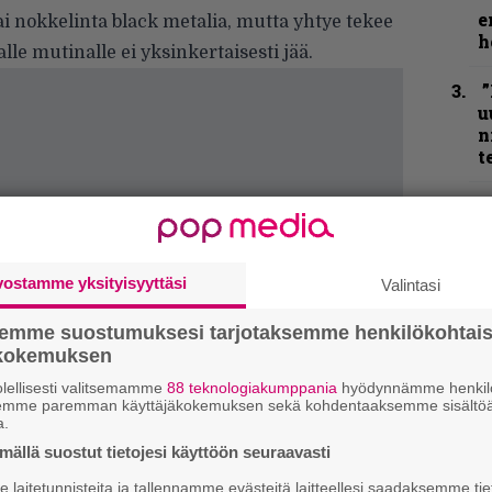
e
i nokkelinta black metalia, mutta yhtye tekee
h
alle mutinalle ei yksinkertaisesti jää.
”
u
n
t
N
F
m
m
vostamme yksityisyyttäsi
Valintasi
B
semme suostumuksesi tarjotaksemme henkilökohtai
t
ökokemuksen
lellisesti valitsemamme
88 teknologiakumppania
hyödynnämme henkilö
semme paremman käyttäjäkokemuksen sekä kohdentaaksemme sisältöä
K
a.
m
ällä suostut tietojesi käyttöön seuraavasti
s
laitetunnisteita ja tallennamme evästeitä laitteellesi saadaksemme tie