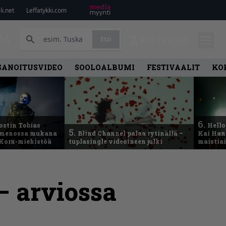
i.net
Leffatykki.com
PA
Etsi
KIRJAUDU
SANOITUSVIDEO
SOOLOALBUMI
FESTIVAALIT
KO
6.
ostin Tobias
Hello
5.
– menossa mukana
Blind Channel palaa rytinällä –
Kai Hans
 Korn-miehistöä
tuplasingle videoineen julki
maistiai
 – arviossa