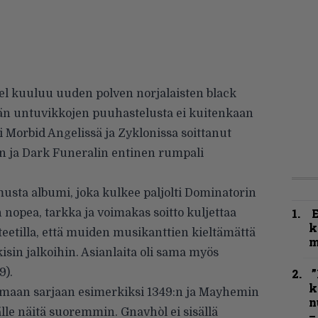
l kuuluu uuden polven norjalaisten black
än untuvikkojen puuhastelusta ei kuitenkaan
tsi Morbid Angelissä ja Zyklonissa soittanut
in ja Dark Funeralin entinen rumpali
musta albumi, joka kulkee paljolti Dominatorin
 nopea, tarkka ja voimakas soitto kuljettaa
k
teetilla, että muiden musikanttien kieltämättä
m
isin jalkoihin. Asianlaita oli sama myös
9).
”
k
samaan sarjaan esimerkiksi 1349:n ja Mayhemin
n
le näitä suoremmin. Gnavhòl ei sisällä
–