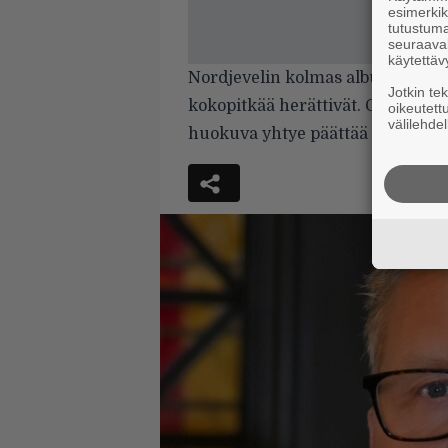
esimerkiks
tutustuma
seuraaval
käytettäv
Nordjevelin kolmas albumi täyttä
Jotkin te
kokopitkää herättivät. On mielen
oikeutett
välilehdel
huokuva yhtye päättää säätää ilm