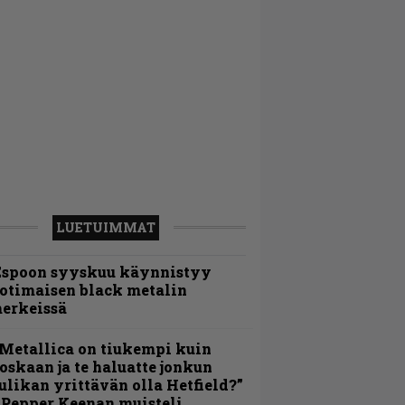
LUETUIMMAT
Espoon syyskuu käynnistyy
otimaisen black metalin
erkeissä
Metallica on tiukempi kuin
oskaan ja te haluatte jonkun
ulikan yrittävän olla Hetfield?”
 Pepper Keenan muisteli