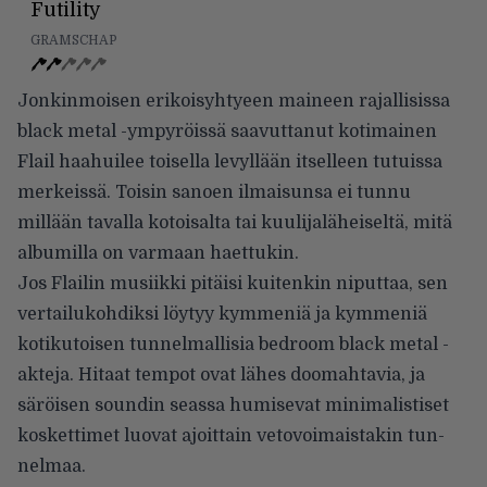
Futility
GRAMSCHAP
Jonkinmoisen erikoisyhtyeen mai­neen rajallisissa
black metal -ym­pyröissä saavuttanut kotimainen
Flail haahuilee toisella levyllään itselleen tutuissa
merkeissä. Toisin sanoen ilmaisunsa ei tunnu
millään tavalla kotoisalta tai kuulijalähei­seltä, mitä
albumilla on varmaan haettukin.
Jos Flailin musiikki pitäisi kuiten­kin niputtaa, sen
vertailukohdik­si löytyy kymmeniä ja kymmeniä
kotikutoisen tunnelmallisia bed­room black metal -
akteja. Hitaat tempot ovat lähes doomahtavia, ja
säröisen soundin seassa humise­vat minimalistiset
koskettimet luo­vat ajoittain vetovoimaistakin tun­
nelmaa.