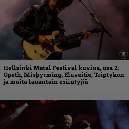
Hellsinki Metal Festival kuvina, osa 2:
Opeth, Misþyrming, Eluveitie, Triptykon
ja muita lauantain esiintyjiä