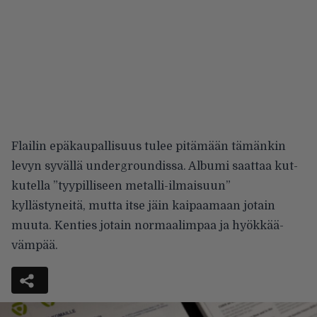
Flailin epäkaupallisuus tulee pi­tämään tämänkin
levyn syvällä un­dergroundissa. Albumi saattaa kut­
kutella ”tyypilliseen metalli-ilmai­suun”
kyllästyneitä, mutta itse jäin kaipaamaan jotain
muuta. Kenties jotain normaalimpaa ja hyökkää­
vämpää.