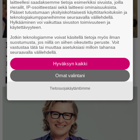
laitteellesi saadaksemme tietoja esimerkiksi sivuista, joilla
vierailit, IP-osoitteestasi sekä laitteesi ominaisuuksista.
Pääset tutustumaan yksityiskohtaisesti käyttötarkoituksiin ja
teknologiakumppaneihimme seuraavalla välilehdellä.
Hylkääminen voi vaikuttaa sivuston toimivuuteen ja
käytettävyyteen.
Jotkin teknologiamme voivat käsitellä tietoja myös ilman
suostumusta, jos niillä on siihen oikeutettu peruste. Voit
vastustaa tätä tai muuttaa asetuksiasi milloin tahansa
seuraavalla välilehdellä.
Hyväksyn kaikki
Omat valintani
Tietosuojakäytäntömme