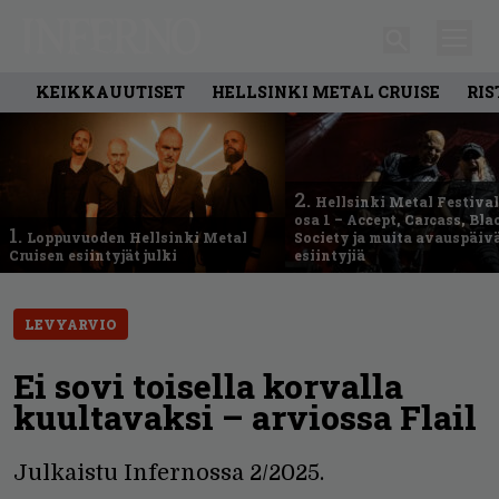
KEIKKAUUTISET
HELLSINKI METAL CRUISE
RIS
2.
Hellsinki Metal Festival
osa 1 – Accept, Carcass, Bla
1.
Loppuvuoden Hellsinki Metal
Society ja muita avauspäiv
Cruisen esiintyjät julki
esiintyjiä
LEVYARVIO
Ei sovi toisella korvalla
kuul­tavaksi – arviossa Flail
Julkaistu Infernossa 2/2025.