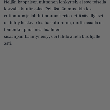
Neljän kappaleen mittainen lön­kyttely ei sovi toisella
korvalla kuul­tavaksi. Pelkästään musiikin ko­
ruttomuus ja lohduttomuus ker­too, että sävellykset
on tehty kes­kivertoa harkitummin, mutta asial­la on
toinenkin puolensa: liiallinen
sisäänpäinkääntyneisyys ei tahdo aueta kuulijalle
asti.