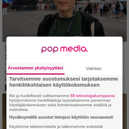
Arvostamme yksityisyyttäsi
Valintasi
Tarvitsemme suostumuksesi tarjotaksemme
henkilökohtaisen käyttökokemuksen
Me ja huolellisesti valitsemamme
88 teknologiakumppania
hyödynnämme henkilötietoja tarjotaksemme paremman
käyttäjäkokemuksen sekä kohdentaaksemme sisältöä ja
mainoksia.
Hyväksymällä suostut tietojesi käyttöön seuraavasti
Käytämme laitetunnisteita ja tallennamme evästeitä