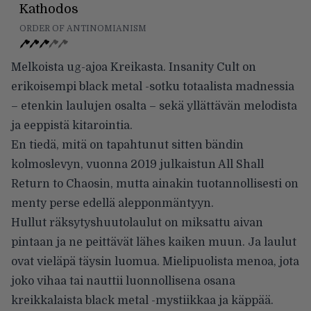
Kathodos
ORDER OF ANTINOMIANISM
Melkoista ug-ajoa Kreikasta. Insanity Cult on
erikoisempi black metal -sotku totaalista madnessia
– eten­kin laulujen osalta – sekä yllättävän melodista
ja eeppistä kitarointia.
En tiedä, mitä on tapahtunut sit­ten bändin
kolmoslevyn, vuon­na 2019 julkaistun All Shall
Return to Chaosin, mutta ainakin tuotan­nollisesti on
menty perse edellä alepponmäntyyn.
Hullut räksytyshuutolaulut on miksattu aivan
pintaan ja ne peit­tävät lähes kaiken muun. Ja lau­lut
ovat vieläpä täysin luomua. Mielipuolista menoa, jota
joko vi­haa tai nauttii luonnollisena osana
kreikkalaista black metal -mystiik­kaa ja käppää.