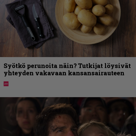
Syötkö perunoita näin? Tutkijat löysivät
yhteyden vakavaan kansansairauteen