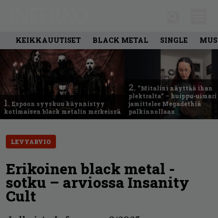
KEIKKAUUTISET
BLACK METAL
SINGLE
MUS
2.
”Mitalini näyttää ihan
plektralta” – huippu-uimari
1.
Espoon syyskuu käynnistyy
jamittelee Megadethiä
kotimaisen black metalin merkeissä
palkinnollaan
LEVYARVIO
Erikoinen black metal -
sotku – arviossa Insanity
Cult