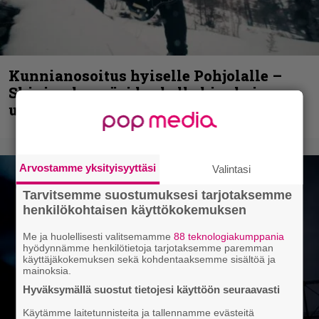
Kunnianosoitus hyiselle Pohjolalle –
Shining hyppäsi keskelle kinoksia
uudella videollaan
Arvostamme yksityisyyttäsi
Valintasi
Tarvitsemme suostumuksesi tarjotaksemme
henkilökohtaisen käyttökokemuksen
Me ja huolellisesti valitsemamme
88 teknologiakumppania
hyödynnämme henkilötietoja tarjotaksemme paremman
käyttäjäkokemuksen sekä kohdentaaksemme sisältöä ja
mainoksia.
Hyväksymällä suostut tietojesi käyttöön seuraavasti
Käytämme laitetunnisteita ja tallennamme evästeitä