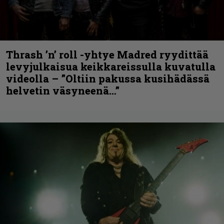
Thrash ’n’ roll -yhtye Madred ryydittää
levyjulkaisua keikkareissulla kuvatulla
videolla – ”Oltiin pakussa kusihädässä
helvetin väsyneenä…”