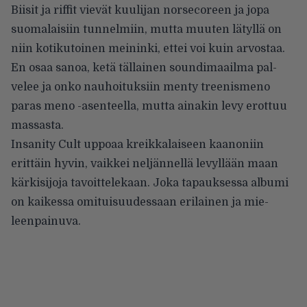
Biisit ja riffit vievät kuulijan nor­secoreen ja jopa
suomalaisiin tun­nelmiin, mutta muuten lätyllä on
niin kotikutoinen meininki, ettei voi kuin arvostaa.
En osaa sanoa, ke­tä tällainen soundimaailma pal­
velee ja onko nauhoituksiin men­ty treenismeno
paras meno -asen­teella, mutta ainakin levy erottuu
massasta.
Insanity Cult uppoaa kreikkalai­seen kaanoniin
erittäin hyvin, vaik­kei neljännellä levyllään maan
kär­kisijoja tavoittelekaan. Joka ta­pauksessa albumi
on kaikessa omi­tuisuudessaan erilainen ja mie­
leenpainuva.