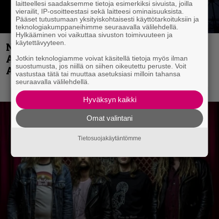
laitteellesi saadaksemme tietoja esimerkiksi sivuista, joilla
vierailit, IP-osoitteestasi sekä laitteesi ominaisuuksista.
Pääset tutustumaan yksityiskohtaisesti käyttötarkoituksiin ja
teknologiakumppaneihimme seuraavalla välilehdellä.
Hylkääminen voi vaikuttaa sivuston toimivuuteen ja
käytettävyyteen.
Näin lähtee Ghostin Tobias Forgelta
Accept – menossa mukana myös
Jotkin teknologiamme voivat käsitellä tietoja myös ilman
suostumusta, jos niillä on siihen oikeutettu peruste. Voit
Anthrax- ja Korn-miehistöä
vastustaa tätä tai muuttaa asetuksiasi milloin tahansa
seuraavalla välilehdellä.
Hyväksyn kaikki
Omat valintani
Tietosuojakäytäntömme