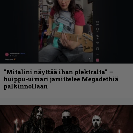
”Mitalini näyttää ihan plektralta” –
huippu-uimari jamittelee Megadethiä
palkinnollaan