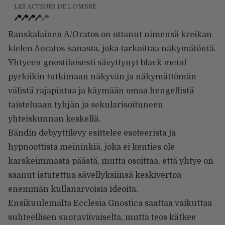
LES ACTEURS DE L’OMBRE
Ranskalainen A/Oratos on ottanut nimensä kreikan
kielen Aoratos-sanasta, joka tarkoittaa näkymätöntä.
Yhtyeen gnostilaisesti sävyttynyt black metal
pyrkiikin tutkimaan näkyvän ja näkymättömän
välistä rajapintaa ja käymään omaa hengellistä
taisteluaan tyhjän ja sekularisoituneen
yhteiskunnan keskellä.
Bändin debyyttilevy esittelee esoteerista ja
hypnoottista meininkiä, joka ei kenties ole
karskeimmasta päästä, mutta osoittaa, että yhtye on
saanut istutettua sävellyksiinsä keskivertoa
enemmän kullanarvoisia ideoita.
Ensikuulemalta Ecclesia Gnostica saattaa vaikuttaa
suhteellisen suoraviivaiselta, mutta teos kätkee