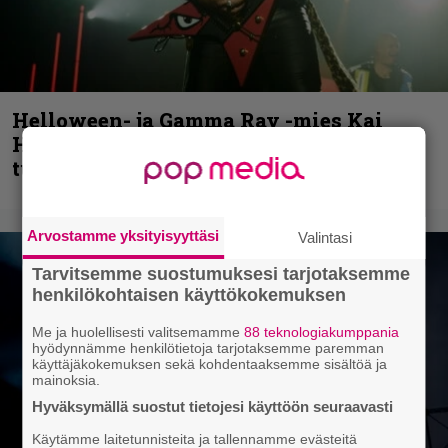
Helloween- ja Gamma Ray -mies Kai
Hansen julkaisi uuden maistiaisen
tulevalta soololevyltä
Arvostamme yksityisyyttäsi
Valintasi
Tarvitsemme suostumuksesi tarjotaksemme
henkilökohtaisen käyttökokemuksen
Me ja huolellisesti valitsemamme
88 teknologiakumppania
hyödynnämme henkilötietoja tarjotaksemme paremman
käyttäjäkokemuksen sekä kohdentaaksemme sisältöä ja
mainoksia.
Hyväksymällä suostut tietojesi käyttöön seuraavasti
Käytämme laitetunnisteita ja tallennamme evästeitä