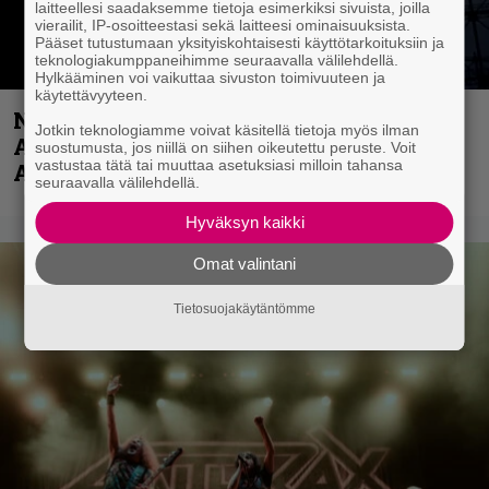
laitteellesi saadaksemme tietoja esimerkiksi sivuista, joilla
vierailit, IP-osoitteestasi sekä laitteesi ominaisuuksista.
Pääset tutustumaan yksityiskohtaisesti käyttötarkoituksiin ja
teknologiakumppaneihimme seuraavalla välilehdellä.
Hylkääminen voi vaikuttaa sivuston toimivuuteen ja
käytettävyyteen.
Näin lähtee Ghostin Tobias Forgelta
Jotkin teknologiamme voivat käsitellä tietoja myös ilman
Accept – menossa mukana myös
suostumusta, jos niillä on siihen oikeutettu peruste. Voit
vastustaa tätä tai muuttaa asetuksiasi milloin tahansa
Anthrax- ja Korn-miehistöä
seuraavalla välilehdellä.
Hyväksyn kaikki
Omat valintani
Tietosuojakäytäntömme