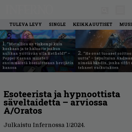
TULEVA LEVY
SINGLE
KEIKKAUUTISET
MUSI
1.
”Metallica on tiukempi kuin
koskaan ja te haluatte jonkun
2.
nulikan yrittävän olla Hetfield?” –
”He ovat tuoneet soittoo
Pepper Keenan muisteli
uutta” – Sepulturan Andreas
ensimmäistä koesoittoaan hevijätin
nimeää bändin, jonka riffit
kanssa
tehneet vaikutuksen
Esoteerista ja hypnoottista
säveltaidetta – arviossa
A/Oratos
Julkaistu Infernossa 1/2024.