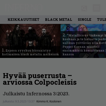
KEIKKAUUTISET
BLACK METAL
SINGLE
TUL
2.
”Metallica on tiukempi 
koskaan ja te haluatte jonk
nulikan yrittävän olla Hetfi
Pepper Keenan muisteli
1.
Espoon syyskuu käynnistyy
ensimmäistä koesoittoaan 
kotimaisen black metalin merkeissä
kanssa
Hyvää puserrusta –
arviossa Colpocleisis
Julkaistu Infernossa 3/2023.
Julkaistu:
9.5.2023 13:37
Kimmo K. Koskinen