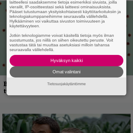
laitteellesi saadaksemme tietoja esimerkiksi sivuista, joilla
vierailit, IP-osoitteestasi sekä laitteesi ominaisuuksista.
Pääset tutustumaan yksityiskohtaisesti käyttötarkoituksiin ja
teknologiakumppaneihimme seuraavalla välilehdellä.
Hylkääminen voi vaikuttaa sivuston toimivuuteen ja
käytettävyyteen.
Jotkin teknologiamme voivat käsitellä tietoja myös ilman
suostumusta, jos niillä on siihen oikeutettu peruste. Voit
vastustaa tätä tai muuttaa asetuksiasi milloin tahansa
seuraavalla välilehdellä.
Hyväksyn kaikki
Omat valintani
Blind Channel palaa rytinällä –
Tietosuojakäytäntömme
tuplasingle videoineen julki