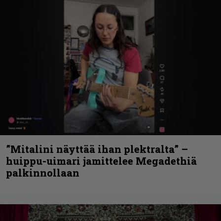
”Mitalini näyttää ihan plektralta” –
huippu-uimari jamittelee Megadethiä
palkinnollaan