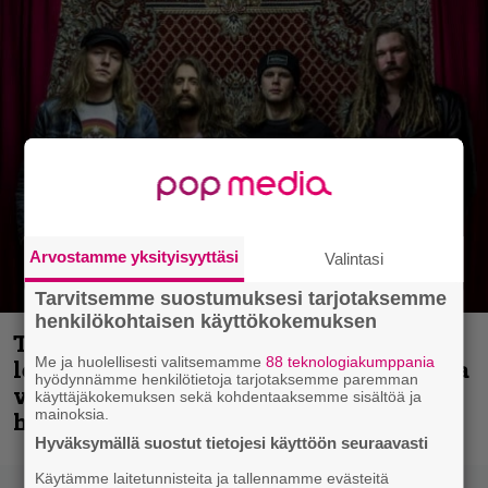
Arvostamme yksityisyyttäsi
Valintasi
Tarvitsemme suostumuksesi tarjotaksemme
henkilökohtaisen käyttökokemuksen
Thrash ’n’ roll -yhtye Madred ryydittää
Me ja huolellisesti valitsemamme
88 teknologiakumppania
levyjulkaisua keikkareissulla kuvatulla
hyödynnämme henkilötietoja tarjotaksemme paremman
videolla – ”Oltiin pakussa kusihädässä
käyttäjäkokemuksen sekä kohdentaaksemme sisältöä ja
mainoksia.
helvetin väsyneenä…”
Hyväksymällä suostut tietojesi käyttöön seuraavasti
Käytämme laitetunnisteita ja tallennamme evästeitä