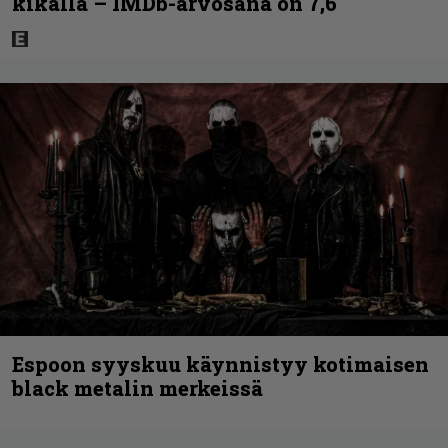
kikalla – IMDb-arvosana on 7,6
Espoon syyskuu käynnistyy kotimaisen
black metalin merkeissä