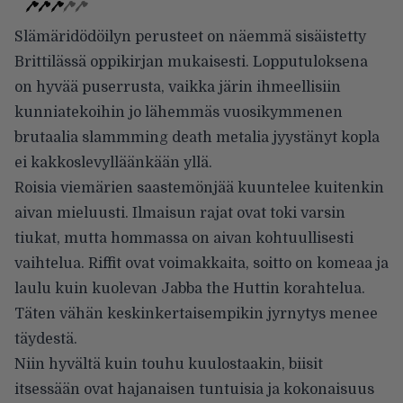
Slämäridödöilyn perusteet on näemmä sisäistetty
Brittilässä oppikirjan mukaisesti. Lopputuloksena
on hyvää puserrusta, vaikka järin ihmeellisiin
kunniatekoihin jo lähemmäs vuosikymmenen
brutaalia slammming death metalia jyystänyt kopla
ei kakkoslevylläänkään yllä.
Roisia viemärien saastemönjää kuuntelee kuitenkin
aivan mieluusti. Ilmaisun rajat ovat toki varsin
tiukat, mutta hommassa on aivan kohtuullisesti
vaihtelua. Riffit ovat voimakkaita, soitto on komeaa ja
laulu kuin kuolevan Jabba the Huttin korahtelua.
Täten vähän keskinkertaisempikin jyrnytys menee
täydestä.
Niin hyvältä kuin touhu kuulostaakin, biisit
itsessään ovat hajanaisen tuntuisia ja kokonaisuus