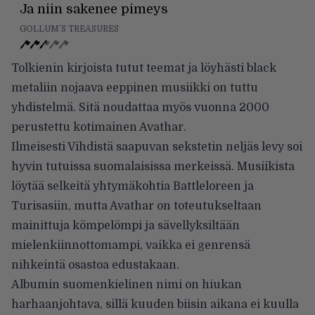
Ja niin sakenee pimeys
GOLLUM’S TREASURES
Tolkienin kirjoista tutut teemat ja löyhästi black
metaliin nojaava eeppinen musiikki on tuttu
yhdistelmä. Sitä noudattaa myös vuonna 2000
perustettu kotimainen Avathar.
Ilmeisesti Vihdistä saapuvan sekstetin neljäs levy soi
hyvin tutuissa suomalaisissa merkeissä. Musiikista
löytää selkeitä yhtymäkohtia Battleloreen ja
Turisasiin, mutta Avathar on toteutukseltaan
mainittuja kömpelömpi ja sävellyksiltään
mielenkiinnottomampi, vaikka ei genrensä
nihkeintä osastoa edustakaan.
Albumin suomenkielinen nimi on hiukan
harhaanjohtava, sillä kuuden biisin aikana ei kuulla