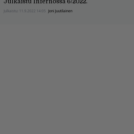
Julkaistu Infernossa 6/2022.
Julkaistu:
11.9.2022 14:05
Joni Juutilainen