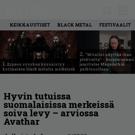
KEIKKAUUTISET
BLACK METAL
FESTIVAALIT
2.
”Mitalini näyttää ihan
plektralta” – huippu-uimari
1.
Espoon syyskuu käynnistyy
jamittelee Megadethiä
kotimaisen black metalin merkeissä
palkinnollaan
Hyvin tutuissa
suomalaisissa merkeissä
soiva levy – arviossa
Avathar