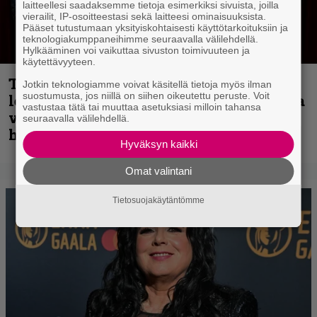
laitteellesi saadaksemme tietoja esimerkiksi sivuista, joilla
vierailit, IP-osoitteestasi sekä laitteesi ominaisuuksista.
Pääset tutustumaan yksityiskohtaisesti käyttötarkoituksiin ja
teknologiakumppaneihimme seuraavalla välilehdellä.
Hylkääminen voi vaikuttaa sivuston toimivuuteen ja
käytettävyyteen.
Thrash ’n’ roll -yhtye Madred ryydittää
Jotkin teknologiamme voivat käsitellä tietoja myös ilman
suostumusta, jos niillä on siihen oikeutettu peruste. Voit
levyjulkaisua keikkareissulla kuvatulla
vastustaa tätä tai muuttaa asetuksiasi milloin tahansa
videolla – ”Oltiin pakussa kusihädässä
seuraavalla välilehdellä.
helvetin väsyneenä…”
Hyväksyn kaikki
Omat valintani
Tietosuojakäytäntömme