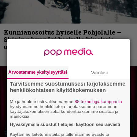
Kunnianosoitus hyiselle Pohjolalle –
Shining hyppäsi keskelle kinoksia
uudella videollaan
Arvostamme yksityisyyttäsi
Valintasi
Tarvitsemme suostumuksesi tarjotaksemme
henkilökohtaisen käyttökokemuksen
Me ja huolellisesti valitsemamme
88 teknologiakumppania
hyödynnämme henkilötietoja tarjotaksemme paremman
käyttäjäkokemuksen sekä kohdentaaksemme sisältöä ja
mainoksia.
Hyväksymällä suostut tietojesi käyttöön seuraavasti
Käytämme laitetunnisteita ja tallennamme evästeitä