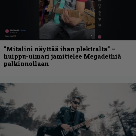
”Mitalini näyttää ihan plektralta” –
huippu-uimari jamittelee Megadethiä
palkinnollaan