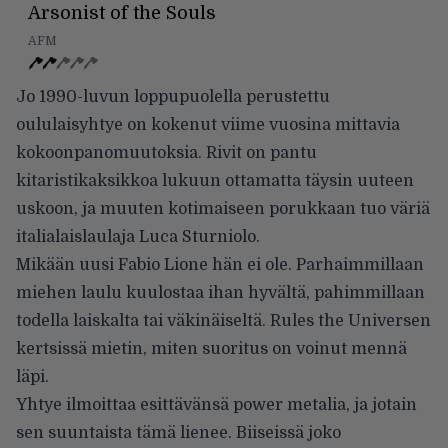
Arsonist of the Souls
AFM
Jo 1990-luvun loppupuolella perustettu
oululaisyhtye on kokenut viime vuosina mittavia
kokoonpanomuutoksia. Rivit on pantu
kitaristikaksikkoa lukuun ottamatta täysin uuteen
uskoon, ja muuten kotimaiseen porukkaan tuo väriä
italialaislaulaja Luca Sturniolo.
Mikään uusi Fabio Lione hän ei ole. Parhaimmillaan
miehen laulu kuulostaa ihan hyvältä, pahimmillaan
todella laiskalta tai väkinäiseltä. Rules the Universen
kertsissä mietin, miten suoritus on voinut mennä
läpi.
Yhtye ilmoittaa esittävänsä power metalia, ja jotain
sen suuntaista tämä lienee. Biiseissä joko