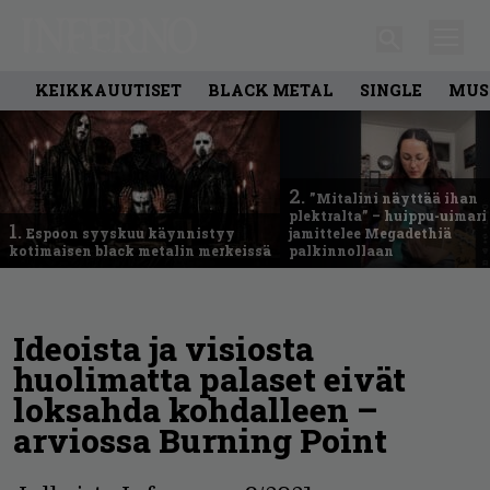
KEIKKAUUTISET
BLACK METAL
SINGLE
MUS
2.
”Mitalini näyttää ihan
plektralta” – huippu-uimari
1.
Espoon syyskuu käynnistyy
jamittelee Megadethiä
kotimaisen black metalin merkeissä
palkinnollaan
Ideoista ja visiosta
huolimatta palaset eivät
loksahda kohdalleen –
arviossa Burning Point