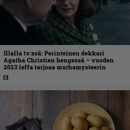
Illalla tv:ssä: Perinteinen dekkari
Agatha Christien hengessä – vuoden
2023 leffa tarjoaa murhamysteerin