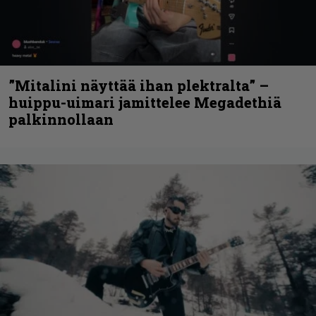
”Mitalini näyttää ihan plektralta” –
huippu-uimari jamittelee Megadethiä
palkinnollaan