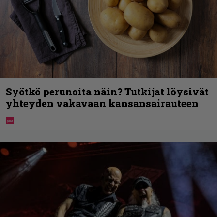
Syötkö perunoita näin? Tutkijat löysivät
yhteyden vakavaan kansansairauteen