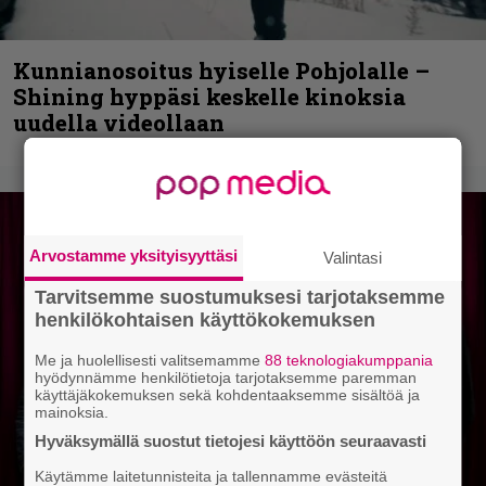
Kunnianosoitus hyiselle Pohjolalle –
Shining hyppäsi keskelle kinoksia
uudella videollaan
Arvostamme yksityisyyttäsi
Valintasi
Tarvitsemme suostumuksesi tarjotaksemme
henkilökohtaisen käyttökokemuksen
Me ja huolellisesti valitsemamme
88 teknologiakumppania
hyödynnämme henkilötietoja tarjotaksemme paremman
käyttäjäkokemuksen sekä kohdentaaksemme sisältöä ja
mainoksia.
Hyväksymällä suostut tietojesi käyttöön seuraavasti
Käytämme laitetunnisteita ja tallennamme evästeitä