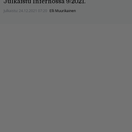
Julkaistu Infernossa 9/2021.
Julkaistu:
24.12.2021 07:20
Elli Muurikainen