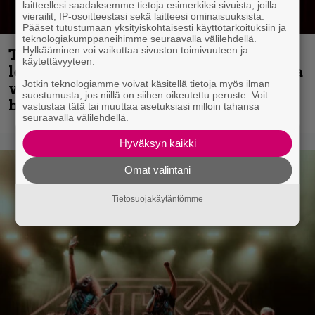
laitteellesi saadaksemme tietoja esimerkiksi sivuista, joilla
vierailit, IP-osoitteestasi sekä laitteesi ominaisuuksista.
Pääset tutustumaan yksityiskohtaisesti käyttötarkoituksiin ja
teknologiakumppaneihimme seuraavalla välilehdellä.
Hylkääminen voi vaikuttaa sivuston toimivuuteen ja
Thrash ’n’ roll -yhtye Madred ryydittää
käytettävyyteen.
levyjulkaisua keikkareissulla kuvatulla
Jotkin teknologiamme voivat käsitellä tietoja myös ilman
videolla – ”Oltiin pakussa kusihädässä
suostumusta, jos niillä on siihen oikeutettu peruste. Voit
helvetin väsyneenä…”
vastustaa tätä tai muuttaa asetuksiasi milloin tahansa
seuraavalla välilehdellä.
Hyväksyn kaikki
Omat valintani
Tietosuojakäytäntömme