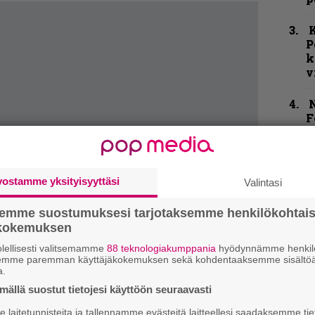
K
P
k
v
N
F
m
m
”
vostamme yksityisyyttäsi
Valintasi
u
n
semme suostumuksesi tarjotaksemme henkilökohtai
t
ökokemuksen
lellisesti valitsemamme
88 teknologiakumppania
hyödynnämme henkilö
H
semme paremman käyttäjäkokemuksen sekä kohdentaaksemme sisältöä
o
a.
L
ällä suostut tietojesi käyttöön seuraavasti
a
laitetunnisteita ja tallennamme evästeitä laitteellesi saadaksemme tie