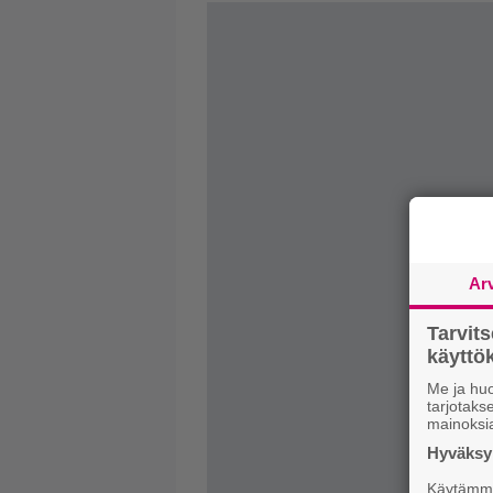
Ar
Tarvit
käytt
Me ja huo
tarjotak
mainoksi
Hyväksym
Käytämme 