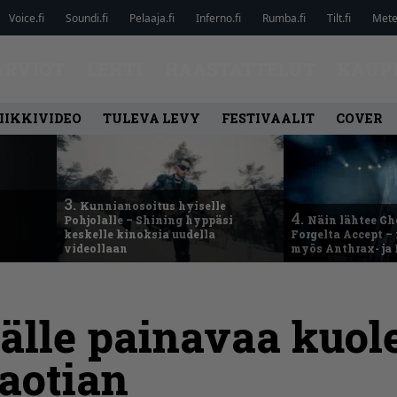
Voice.fi
Soundi.fi
Pelaaja.fi
Inferno.fi
Rumba.fi
Tilt.fi
Metel
ARVIOT
LEHTI
HAASTATTELUT
KAUP
IIKKIVIDEO
TULEVA LEVY
FESTIVAALIT
COVER
3.
Kunnianosoitus hyiselle
4.
Pohjolalle – Shining hyppäsi
Näin lähtee Gh
keskelle kinoksia uudella
Forgelta Accept 
videollaan
myös Anthrax- ja
äälle painavaa kuo
aotian