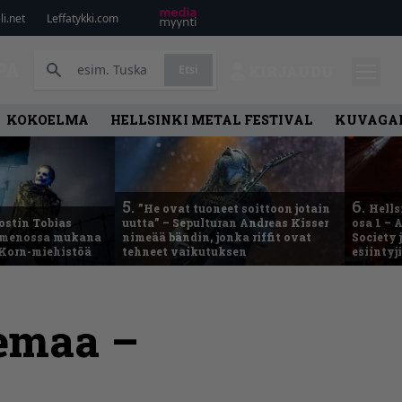
i.net
Leffatykki.com
PA
Etsi
KIRJAUDU
KOKOELMA
HELLSINKI METAL FESTIVAL
KUVAGAL
5.
6.
”He ovat tuoneet soittoon jotain
Hells
ostin Tobias
uutta” – Sepulturan Andreas Kisser
osa 1 – 
– menossa mukana
nimeää bändin, jonka riffit ovat
Society 
 Korn-miehistöä
tehneet vaikutuksen
esiintyj
lemaa –