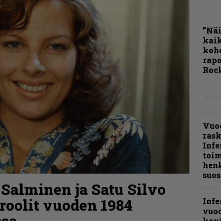
”Näi
kaik
kohd
rapo
Rock
Vuo
ras
Infe
toi
henk
suos
 Salminen ja Satu Silvo
roolit vuoden 1984
Infe
vuo
ssa
kov