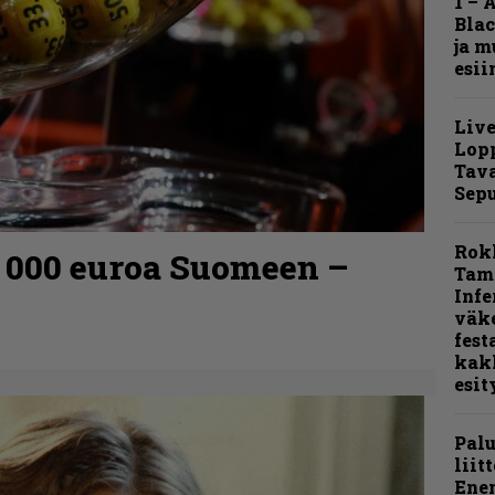
1 – 
Blac
ja m
esii
Live
Lop
Tava
Sepu
Rok
0 000 euroa Suomeen –
Tamp
Infe
väk
fest
kak
esit
Pal
liit
Ene