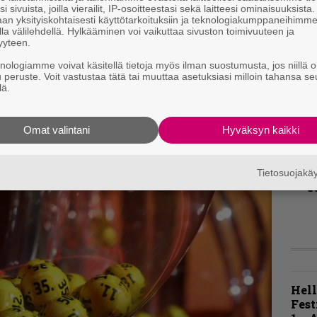
i sivuista, joilla vierailit, IP-osoitteestasi sekä laitteesi ominaisuuksista
T
la vaikea rakentaa selkeitä koukkuja ja
an yksityiskohtaisesti käyttötarkoituksiin ja teknologiakumppaneihimm
r
la välilehdellä. Hylkääminen voi vaikuttaa sivuston toimivuuteen ja
gies of the Obsolescence niitä liiaksi
k
yyteen.
v
taasti jalostavana suurena mustana massana
knologiamme voivat käsitellä tietoja myös ilman suostumusta, jos niillä o
k
intäänkin kelvollisesti. Tässä ei nimittäin
u peruste. Voit vastustaa tätä tai muuttaa asetuksiasi milloin tahansa se
lä.
 akustista. Brutaalia kamaa.
B
t
Omat valintani
Hyväksyn kaikki
K
m
Tietosuojak
s
Hell
Fest