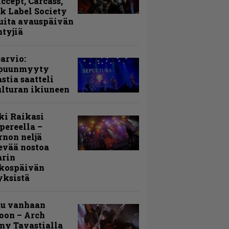
Accept, Carcass,
k Label Society
uita avauspäivän
ntyjiä
arvio:
puunmyyty
stia saatteli
lturan ikiuneen
ki Raikasi
ereella –
rnon neljä
evää nostoa
arin
kospäivän
yksistä
uu vanhaan
toon – Arch
my Tavastialla