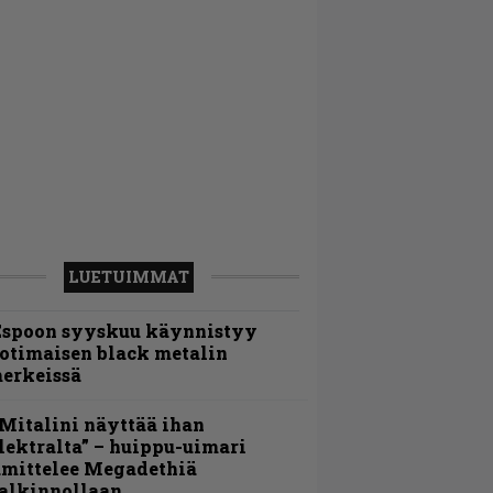
LUETUIMMAT
Espoon syyskuu käynnistyy
otimaisen black metalin
erkeissä
Mitalini näyttää ihan
lektralta” – huippu-uimari
amittelee Megadethiä
alkinnollaan