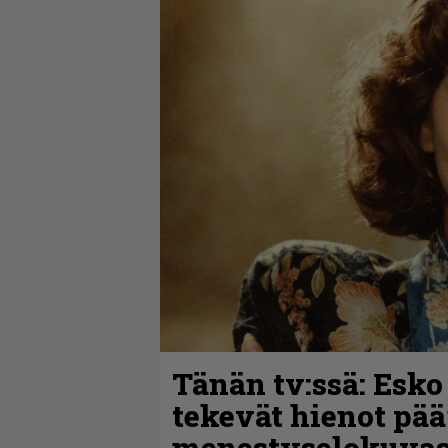
Tänän tv:ssä: Esko
tekevät hienot pää
menestyselokuva