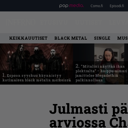
Como.fi
Episodi.fi
ETUSIVU
UUTISET
LEVY
KEIKKAUUTISET
BLACK METAL
SINGLE
MUS
2.
”Mitalini näyttää ihan
plektralta” – huippu-uimari
1.
Espoon syyskuu käynnistyy
jamittelee Megadethiä
kotimaisen black metalin merkeissä
palkinnollaan
Julmasti p
arviossa Ch