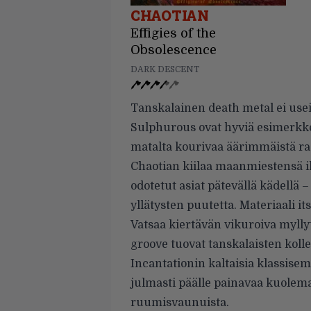
CHAOTIAN
Effigies of the
Obsolescence
DARK DESCENT
Tanskalainen death metal ei use
Sulphurous ovat hyviä esimerkke
matalta kourivaa äärimmäistä ras
Chaotian kiilaa maanmiestensä il
odotetut asiat pätevällä kädellä 
yllätysten puutetta. Materiaali i
Vatsaa kiertävän vikuroiva myllyt
groove tuovat tanskalaisten koll
Incantationin kaltaisia klassise
julmasti päälle painavaa kuolem
ruumisvaunuista.