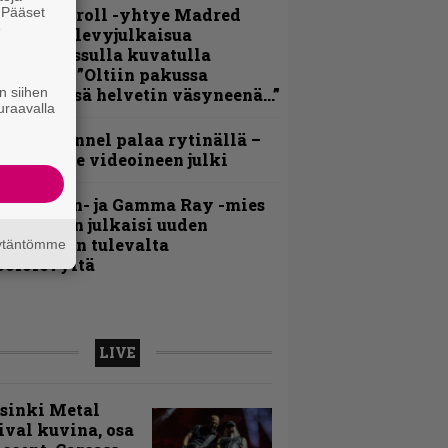
. Pääset
hrash ’n’ roll -yhtye Madred
e
yydittää levyjulkaisua
eikkareissulla kuvatulla
ideolla – ”Oltiin pakussa
n siihen
usihädässä helvetin väsyneenä…”
uraavalla
lind Channel palaa rytinällä –
uplasingle videoineen julki
Helloween- ja Gamma Ray -mies
ai Hansen julkaisi uuden
aistiaisen tulevalta
äytäntömme
oololevyltä
LIVE
sinki Metal
ival kuvina, osa