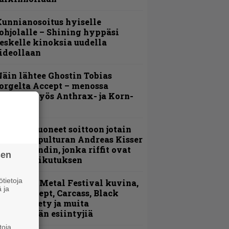
unnianosoitus hyiselle
ohjolalle – Shining hyppäsi
eskelle kinoksia uudella
ideollaan
äin lähtee Ghostin Tobias
orgelta Accept – menossa
ukana myös Anthrax- ja Korn-
iehistöä
He ovat tuoneet soittoon jotain
utta” – Sepulturan Andreas Kisser
imeää bändin, jonka riffit ovat
sen
ehneet vaikutuksen
tietoja
ellsinki Metal Festival kuvina,
 ja
sa 1 – Accept, Carcass, Black
abel Society ja muita
vauspäivän esiintyjiä
toja