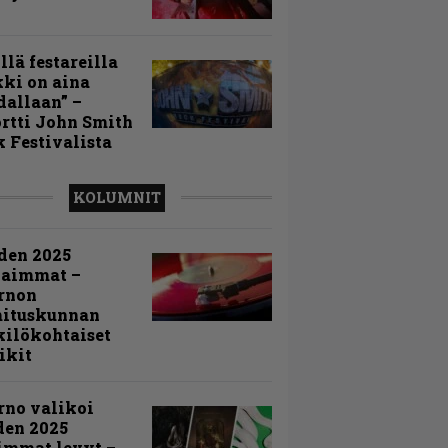
llä festareilla
ki on aina
allaan” –
rtti John Smith
 Festivalista
KOLUMNIT
den 2025
kaimmat –
rnon
mituskunnan
ilökohtaiset
ikit
rno valikoi
den 2025
immat levyt –