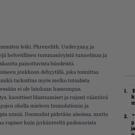
immiten leiki. Phrenelith, Undergang ja
jä helvetillisen tummasävyistä tunnelmaa ja
kautta painottavista bändeistä.
oiseen joukkoon debyytillä, joka toimittaa
– mikä tarkoittaa myös melko totaalista
tsessään ei ole lainkaan hassumpaa.
k
ys, kaoottiset blastaamiset ja rujosti vääntävä
m
egojen ohella mieleen Immolationin ja
mpia nimiä. Doomailut pidetään aisoissa, mutta
”
p
aa ropisee kuin jyrkänteeltä pudonneista
j
p