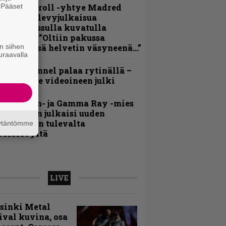
. Pääset
hrash ’n’ roll -yhtye Madred
e
yydittää levyjulkaisua
eikkareissulla kuvatulla
ideolla – ”Oltiin pakussa
n siihen
usihädässä helvetin väsyneenä…”
uraavalla
lind Channel palaa rytinällä –
uplasingle videoineen julki
Helloween- ja Gamma Ray -mies
ai Hansen julkaisi uuden
aistiaisen tulevalta
äytäntömme
oololevyltä
LIVE
sinki Metal
ival kuvina, osa