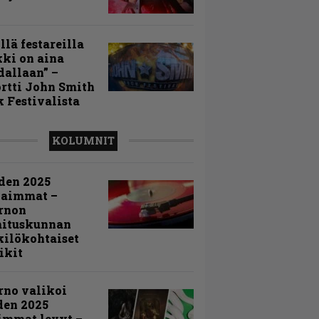
llä festareilla
ki on aina
allaan” –
rtti John Smith
 Festivalista
KOLUMNIT
den 2025
kaimmat –
rnon
mituskunnan
ilökohtaiset
ikit
rno valikoi
den 2025
immat levyt –