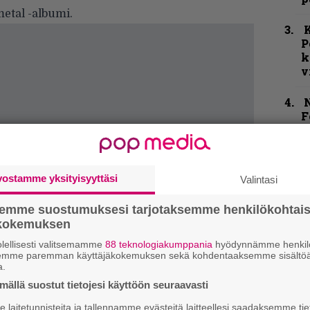
etal -albumi.
K
P
k
v
N
F
m
m
H
vostamme yksityisyyttäsi
Valintasi
o
L
semme suostumuksesi tarjotaksemme henkilökohtai
a
ökokemuksen
lellisesti valitsemamme
88 teknologiakumppania
hyödynnämme henkilö
”
semme paremman käyttäjäkokemuksen sekä kohdentaaksemme sisältöä
u
a.
n
ällä suostut tietojesi käyttöön seuraavasti
t
laitetunnisteita ja tallennamme evästeitä laitteellesi saadaksemme tie