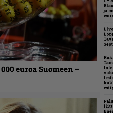
1 – 
Blac
ja m
esii
Live
Lop
Tava
Sepu
Rok
Tamp
0 000 euroa Suomeen –
Infe
väk
fest
kak
esit
Pal
liit
Ene