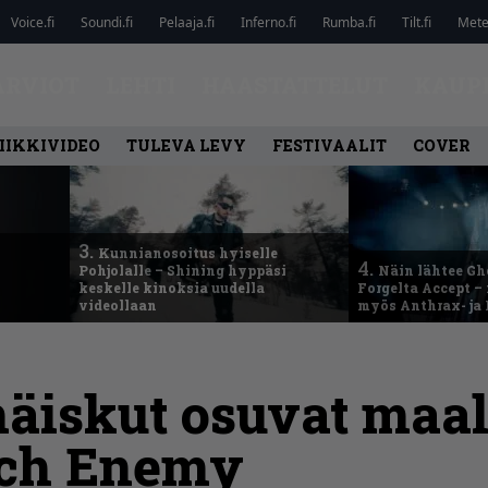
Voice.fi
Soundi.fi
Pelaaja.fi
Inferno.fi
Rumba.fi
Tilt.fi
Metel
ARVIOT
LEHTI
HAASTATTELUT
KAUP
IIKKIVIDEO
TULEVA LEVY
FESTIVAALIT
COVER
3.
Kunnianosoitus hyiselle
4.
Pohjolalle – Shining hyppäsi
Näin lähtee Gh
keskelle kinoksia uudella
Forgelta Accept 
videollaan
myös Anthrax- ja
äiskut osuvat maal
rch Enemy