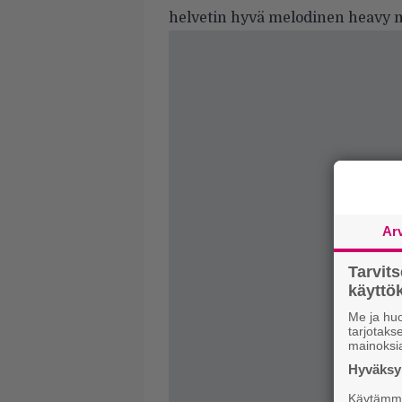
helvetin hyvä melodinen heavy m
Ar
Tarvit
käytt
Me ja huo
tarjotak
mainoksi
Hyväksym
Käytämme 