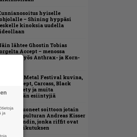
unnianosoitus hyiselle
ohjolalle – Shining hyppäsi
eskelle kinoksia uudella
ideollaan
äin lähtee Ghostin Tobias
orgelta Accept – menossa
ukana myös Anthrax- ja Korn-
iehistöä
ellsinki Metal Festival kuvina,
sa 1 – Accept, Carcass, Black
abel Society ja muita
sen
vauspäivän esiintyjiä
tietoja
He ovat tuoneet soittoon jotain
 ja
utta” – Sepulturan Andreas Kisser
imeää bändin, jonka riffit ovat
ehneet vaikutuksen
toja