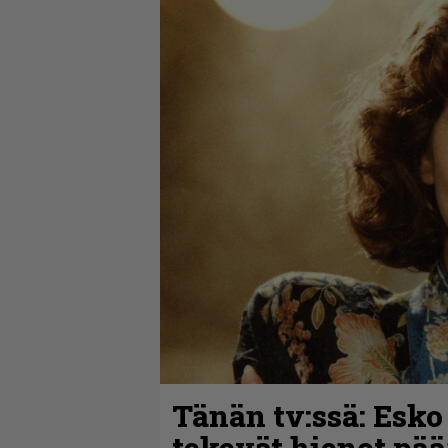
Tänän tv:ssä: Esko
tekevät hienot pää