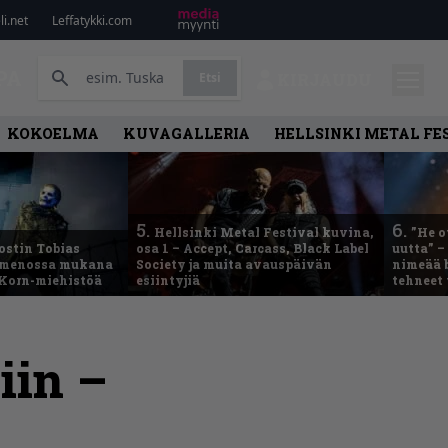
i.net
Leffatykki.com
PA
Etsi
KIRJAUDU
KOKOELMA
KUVAGALLERIA
HELLSINKI METAL FE
5.
6.
Hellsinki Metal Festival kuvina,
”He o
ostin Tobias
osa 1 – Accept, Carcass, Black Label
uutta” –
– menossa mukana
Society ja muita avauspäivän
nimeää b
 Korn-miehistöä
esiintyjiä
tehneet
iin –