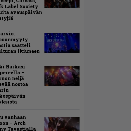
Accept, Carcass,
k Label Society
uita avauspäivän
ntyjiä
arvio:
puunmyyty
stia saatteli
lturan ikiuneen
ki Raikasi
ereella –
rnon neljä
evää nostoa
arin
kospäivän
yksistä
uu vanhaan
toon – Arch
my Tavastialla