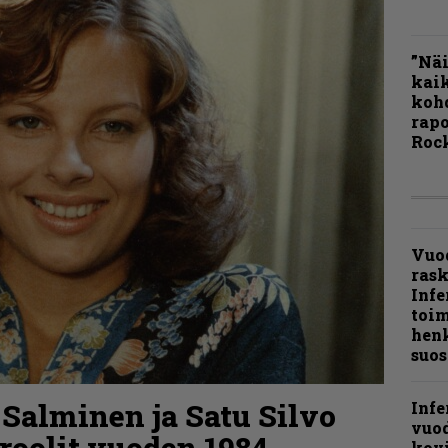
”Näi
kaik
kohd
rapo
Rock
Vuo
ras
Infe
toi
henk
suos
 Salminen ja Satu Silvo
Infe
vuo
roolit vuoden 1984
kov