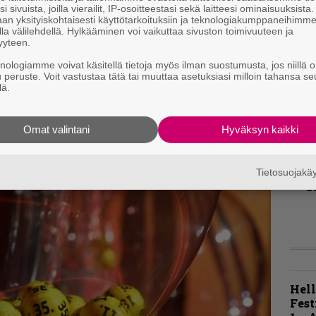
i sivuista, joilla vierailit, IP-osoitteestasi sekä laitteesi ominaisuuksista
T
an yksityiskohtaisesti käyttötarkoituksiin ja teknologiakumppaneihimm
r
la välilehdellä. Hylkääminen voi vaikuttaa sivuston toimivuuteen ja
e with Hell, Deceiver Deceiver ja Sunset Over
k
yyteen.
v
n monesta suunnasta hyökkäävästä voimasta,
knologiamme voivat käsitellä tietoja myös ilman suostumusta, jos niillä o
k
en ei voi kuin todeta Arch Enemyn tehneen
u peruste. Voit vastustaa tätä tai muuttaa asetuksiasi milloin tahansa se
lä.
sta parhaasta albumistaan. Ei hullummin 27-
B
t
Omat valintani
Hyväksyn kaikki
K
m
Tietosuojak
s
Hell
Fest