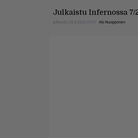
Julkaistu Infernossa 7/
Julkaistu:
28.9.2022 07:07
Aki Nuopponen