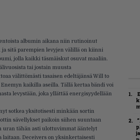
ntoista albumin aikana niin rutinoinut
ja sitä parempien levyjen välillä on kiinni
lbumi, jolla kaikki täsmäiskut osuvat maaliin.
älivuosista tai jostain muusta
toaa välittömästi tasaisen edeltäjänsä Will to
Enemyn kaikilla aseilla. Tällä kertaa bändi voi
sta levystään, joka yllättää energisyydellään
k
m
nyt sotkea yksitotisesti minkään sortin
ottin sävellykset paikoin siihen suuntaan
”
p
zin uran tähän asti ulottuvimmat ääntelyt
j
a laitaan. Deceivers on yksinkertaisesti
p