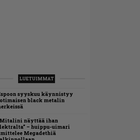
LUETUIMMAT
Espoon syyskuu käynnistyy
otimaisen black metalin
erkeissä
Mitalini näyttää ihan
lektralta” – huippu-uimari
amittelee Megadethiä
alkinnollaan