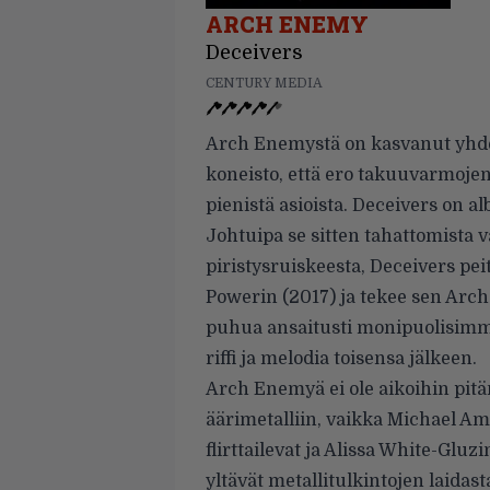
ARCH ENEMY
Deceivers
CENTURY MEDIA
Arch Enemystä on kasvanut yhde
koneisto, että ero takuuvarmojen 
pienistä asioista. Deceivers on a
Johtuipa se sitten tahattomista v
piristysruiskeesta, Deceivers peit
Powerin (2017) ja tekee sen Arch 
puhua ansaitusti monipuolisimma
riffi ja melodia toisensa jälkeen.
Arch Enemyä ei ole aikoihin pitä
äärimetalliin, vaikka Michael Am
flirttailevat ja Alissa White-Glu
yltävät metallitulkintojen laidast