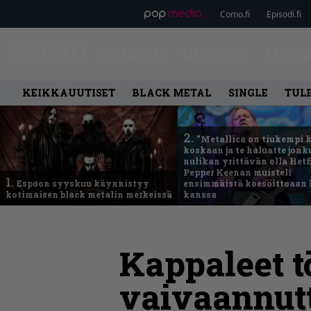
Como.fi
Episodi.fi
ETUSIVU
UUTISET
LEVY
KEIKKAUUTISET
BLACK METAL
SINGLE
TUL
2.
”Metallica on tiukempi 
koskaan ja te haluatte jonk
nulikan yrittävän olla Hetfi
Pepper Keenan muisteli
1.
Espoon syyskuu käynnistyy
ensimmäistä koesoittoaan 
kotimaisen black metalin merkeissä
kanssa
Kappaleet t
vaivaannutt