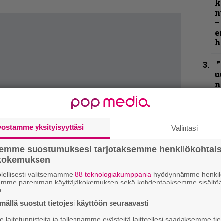
k
n
–
e
h
”
u
n
t
N
F
vostamme yksityisyyttäsi
Valintasi
m
m
semme suostumuksesi tarjotaksemme henkilökohtai
ökokemuksen
”
lellisesti valitsemamme
88 teknologiakumppania
hyödynnämme henkilö
p
semme paremman käyttäjäkokemuksen sekä kohdentaaksemme sisältöä
j
a.
p
ällä suostut tietojesi käyttöön seuraavasti
B
laitetunnisteita ja tallennamme evästeitä laitteellesi saadaksemme tie