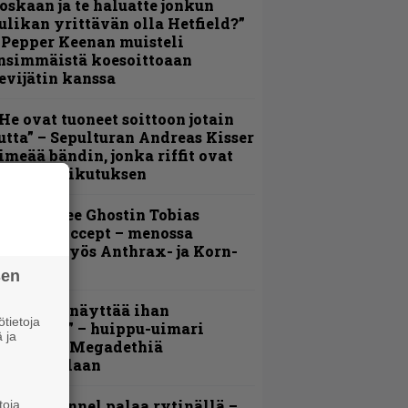
oskaan ja te haluatte jonkun
ulikan yrittävän olla Hetfield?”
 Pepper Keenan muisteli
nsimmäistä koesoittoaan
evijätin kanssa
He ovat tuoneet soittoon jotain
utta” – Sepulturan Andreas Kisser
imeää bändin, jonka riffit ovat
ehneet vaikutuksen
äin lähtee Ghostin Tobias
orgelta Accept – menossa
ukana myös Anthrax- ja Korn-
iehistöä
sen
Mitalini näyttää ihan
tietoja
lektralta” – huippu-uimari
 ja
amittelee Megadethiä
alkinnollaan
lind Channel palaa rytinällä –
toja