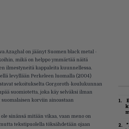
iva Azaghal on jäänyt Suomen black metal -
koihin, mikä on helppo ymmärtää näitä
tten ilmestyneitä kappaleita kuunnellessa.
ellä levyllään Perkeleen luomalla (2004)
ostavat sekoitukselta Gorgoroth-koulukunnan
mpää suomiotetta, joka käy selväksi ilman
t suomalaisen korviin ainoastaan
k
m
 ole sinänsä mitään vikaa, vaan meno on
 mutta tekstipuolella töksähdetään ojaan
”