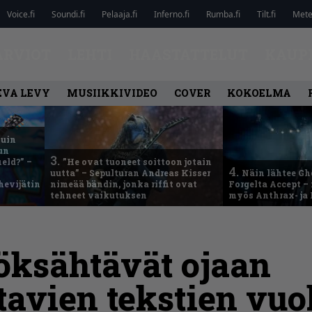
Voice.fi
Soundi.fi
Pelaaja.fi
Inferno.fi
Rumba.fi
Tilt.fi
Metel
ARVIOT
LEHTI
HAASTATTELUT
KAUP
EVA LEVY
MUSIIKKIVIDEO
COVER
KOKOELMA
kuin
un
3.
eld?” –
”He ovat tuoneet soittoon jotain
4.
uutta” – Sepulturan Andreas Kisser
Näin lähtee Gh
hevijätin
nimeää bändin, jonka riffit ovat
Forgelta Accept 
tehneet vaikutuksen
myös Anthrax- ja
öksähtävät ojaan
avien tekstien vuo