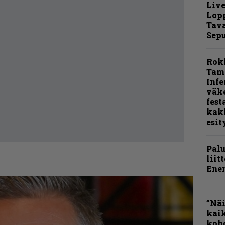
Live
Lop
Tava
Sepu
Rok
Tamp
Infe
väk
fest
kak
esit
Pal
liit
Ene
”Näi
kaik
kohd