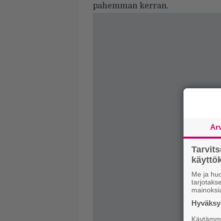
pahemman kerran.
Ar
Tarvit
käytt
Me ja huo
tarjotak
mainoksi
Hyväksym
Käytämme 