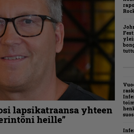
rapo
Rock
Joh
Fest
ylei
bong
tutt
Vuo
ras
Infe
toi
osi lapsikatraansa yhteen
henk
suos
rintöni heille”
Infe