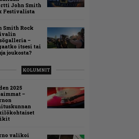
rtti John Smith
 Festivalista
n Smith Rock
ivalin
sögalleria –
aatko itsesi tai
uja joukosta?
KOLUMNIT
den 2025
kaimmat –
rnon
mituskunnan
ilökohtaiset
ikit
rno valikoi