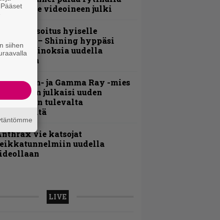
. Pääset
uplasingle videoineen julki
e
unnianosoitus hyiselle
ohjolalle – Shining hyppäsi
n siihen
eskelle kinoksia uudella
uraavalla
ideollaan
Helloween- ja Gamma Ray -mies
ai Hansen julkaisi uuden
aistiaisen tulevalta
oololevyltä
äytäntömme
nthrax vie katsojat
eikkatunnelmiin uudella
ideollaan
LIVE