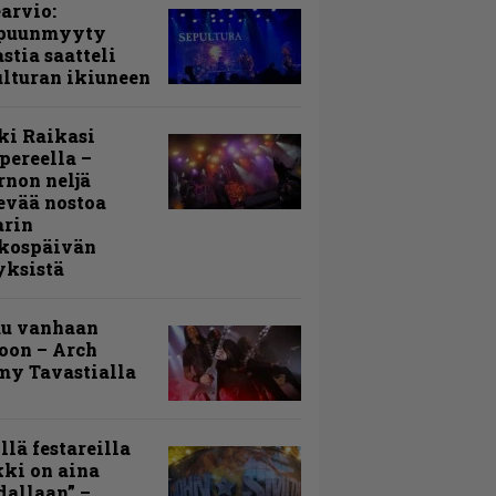
arvio:
puunmyyty
stia saatteli
lturan ikiuneen
ki Raikasi
ereella –
rnon neljä
evää nostoa
arin
kospäivän
yksistä
uu vanhaan
toon – Arch
my Tavastialla
llä festareilla
ki on aina
allaan” –