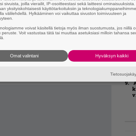
i sivuista, joilla vierailit, IP-osoitteestasi sekä laitteesi ominaisuuksista
t
an yksityiskohtaisesti käyttötarkoituksiin ja teknologiakumppaneihimm
ssa Kyy-ep:lläkään (2003), jonka
la välilehdellä. Hylkääminen voi vaikuttaa sivuston toimivuuteen ja
yyteen.
K
, kyyn varjo kaita / vielä hetki malta, niin
P
knologiamme voivat käsitellä tietoja myös ilman suostumusta, jos niillä o
ekstit ovat karseudessaan aivan omaa
k
u peruste. Voit vastustaa tätä tai muuttaa asetuksiasi milloin tahansa se
v
lä.
 hyvin samalla linjalla Perkeleen luoman
aketissa turhalta lisältä.
tuttavat siitä Azaghalista, jonka haluaisi
Omat valintani
Hyväksyn kaikki
K
m
i on kuitenkin petraantunut sittemmin
s
uoden 2008 Omega-albumia voi kutsua monilta
Tietosuojak
A
k
v