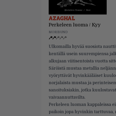
AZAGHAL
Perkeleen luoma / Kyy
MORIBUND
Ulkomailla hyvää suosiota nautt
kentällä usein suurempiensa jal
alkujaan viitisentoista vuotta si
Säröistä mustaa metallia neljänn
vyöryttävät hyvinkääläiset kuul
norjalaista mustaa ja perinteise
sanoituksiakin, jotka kuulostava
vaivaannuttavilta.
Perkeleen luoman kappaleissa ei
paikoin jopa hyvinkin tarttuvaa,