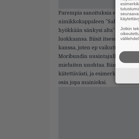
esimerkiks
tutustuma
Parempia sanoituksia ei ole luva
seuraaval
käytettäv
nimikkokappaleen ”Sahalaita raita
Jotkin te
hyökkään sänkysi alta” -linjan t
oikeutett
välilehdel
luokkaansa. Biisit itsessään ovat
kanssa, joten ep vaikuttaa tässä p
Moribundin uusintajulkaisut muis
mieluiten unohtaa. Bändin kurss
kiitettävästi, ja esimerkiksi v
osin jopa mainioksi.