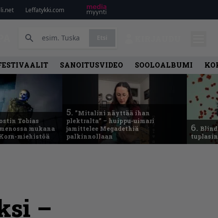
i.net
Leffatykki.com
PA
Etsi
KIRJAUDU
FESTIVAALIT
SANOITUSVIDEO
SOOLOALBUMI
KO
5.
”Mitalini näyttää ihan
ostin Tobias
plektralta” – huippu-uimari
6.
– menossa mukana
jamittelee Megadethiä
Blind
 Korn-miehistöä
palkinnollaan
tuplasin
ksi –