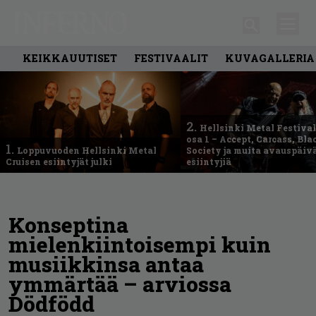
KEIKKAUUTISET
FESTIVAALIT
KUVAGALLERIA
2.
Hellsinki Metal Festival
osa 1 – Accept, Carcass, Bla
1.
Loppuvuoden Hellsinki Metal
Society ja muita avauspäiv
Cruisen esiintyjät julki
esiintyjiä
Konseptina
mielenkiintoisempi kuin
musiikkinsa antaa
ymmärtää – arviossa
Dödfödd