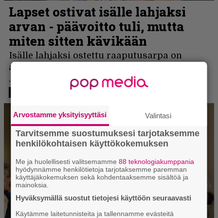
Arvostamme yksityisyyttäsi
Valintasi
Tarvitsemme suostumuksesi tarjotaksemme
henkilökohtaisen käyttökokemuksen
Me ja huolellisesti valitsemamme
88 teknologiakumppania
hyödynnämme henkilötietoja tarjotaksemme paremman
käyttäjäkokemuksen sekä kohdentaaksemme sisältöä ja
mainoksia.
Hyväksymällä suostut tietojesi käyttöön seuraavasti
Käytämme laitetunnisteita ja tallennamme evästeitä