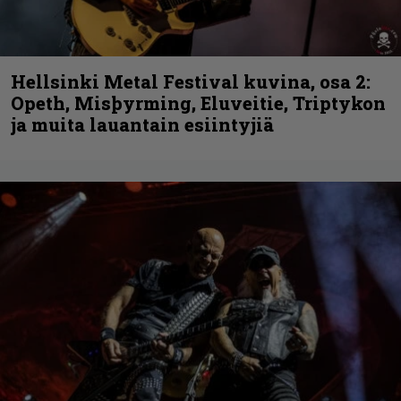
Hellsinki Metal Festival kuvina, osa 2:
Opeth, Misþyrming, Eluveitie, Triptykon
ja muita lauantain esiintyjiä