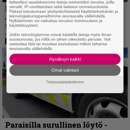
laitteellesi saadaksemme tietoja esimerkiksi sivuista, joilla
vierailit, IP-osoitteestasi sekä laitteesi ominaisuuksista.
Pääset tutustumaan yksityiskohtaisesti käyttötarkoituksiin ja
teknologiakumppaneihimme seuraavalla välilehdellä.
Hylkääminen voi vaikuttaa sivuston toimivuuteen ja
käytettävyyteen.
Jotkin teknologiamme voivat käsitellä tietoja myös ilman
suostumusta, jos niillä on siihen oikeutettu peruste. Voit
vastustaa tätä tai muuttaa asetuksiasi milloin tahansa
seuraavalla välilehdellä.
Hyväksyn kaikki
Omat valintani
Tietosuojakäytäntömme