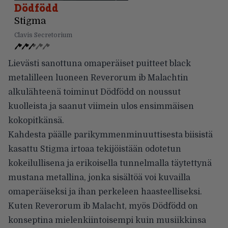
Dödfödd
Stigma
Clavis Secretorium
Lievästi sanottuna omaperäiset puitteet black
metalilleen luoneen Reverorum ib Malachtin
alkulähteenä toiminut Dödfödd on noussut
kuolleista ja saanut viimein ulos ensimmäisen
kokopitkänsä.
Kahdesta päälle parikymmenminuuttisesta biisistä
kasattu Stigma irtoaa tekijöistään odotetun
kokeilullisena ja erikoisella tunnelmalla täytettynä
mustana metallina, jonka sisältöä voi kuvailla
omaperäiseksi ja ihan perkeleen haasteelliseksi.
Kuten Reverorum ib Malacht, myös Dödfödd on
konseptina mielenkiintoisempi kuin musiikkinsa