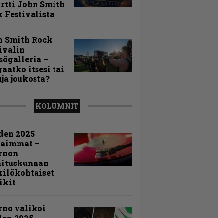
rtti John Smith
 Festivalista
n Smith Rock
ivalin
sögalleria –
aatko itsesi tai
uja joukosta?
KOLUMNIT
den 2025
kaimmat –
rnon
mituskunnan
ilökohtaiset
ikit
rno valikoi
den 2025