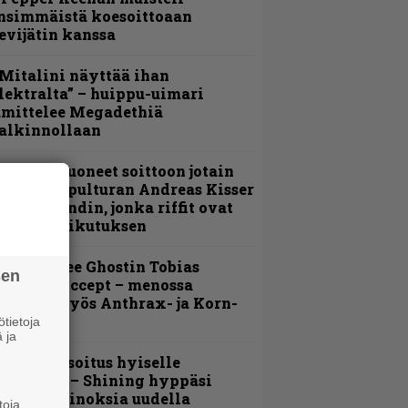
nsimmäistä koesoittoaan
evijätin kanssa
Mitalini näyttää ihan
lektralta” – huippu-uimari
amittelee Megadethiä
alkinnollaan
He ovat tuoneet soittoon jotain
utta” – Sepulturan Andreas Kisser
imeää bändin, jonka riffit ovat
ehneet vaikutuksen
äin lähtee Ghostin Tobias
sen
orgelta Accept – menossa
ukana myös Anthrax- ja Korn-
iehistöä
tietoja
 ja
unnianosoitus hyiselle
ohjolalle – Shining hyppäsi
eskelle kinoksia uudella
toja