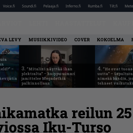
Voice.fi
Soundi.fi
Pelaaja.fi
Inferno.fi
Rumba.fi
Tilt.fi
Metel
ARVIOT
LEHTI
HAASTATTELUT
KAUP
EVA LEVY
MUSIIKKIVIDEO
COVER
KOKOELMA
kuin
un
3.
4.
eld?” –
”Mitalini näyttää ihan
”He ovat tuonee
plektralta” – huippu-uimari
uutta” – Sepultur
hevijätin
jamittelee Megadethiä
nimeää bändin, jon
palkinnollaan
tehneet vaikutuk
aikamatka reilun 2
viossa Iku-Turso