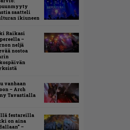
arvio:
puunmyyty
stia saatteli
lturan ikiuneen
ki Raikasi
ereella –
rnon neljä
evää nostoa
arin
kospäivän
yksistä
uu vanhaan
toon – Arch
my Tavastialla
llä festareilla
ki on aina
allaan” –