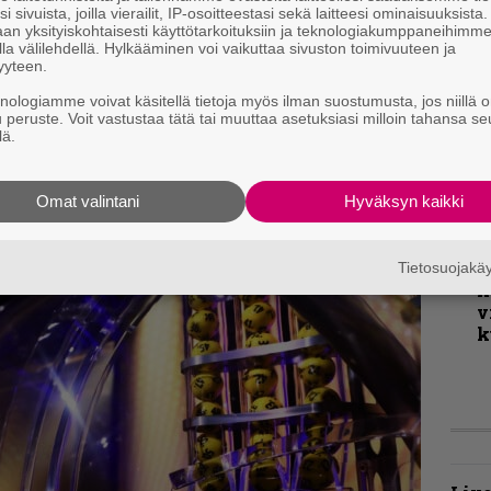
v
i sivuista, joilla vierailit, IP-osoitteestasi sekä laitteesi ominaisuuksista
i aikamatka reilun 25 vuoden taakse. Olisi
an yksityiskohtaisesti käyttötarkoituksiin ja teknologiakumppaneihimm
la välilehdellä. Hylkääminen voi vaikuttaa sivuston toimivuuteen ja
ändi saisi aikaiseksi, jos kokoonpano näyttäisi
B
yyteen.
t
knologiamme voivat käsitellä tietoja myös ilman suostumusta, jos niillä o
u peruste. Voit vastustaa tätä tai muuttaa asetuksiasi milloin tahansa se
lä.
K
m
s
Omat valintani
Hyväksyn kaikki
T
r
Tietosuojak
k
v
k