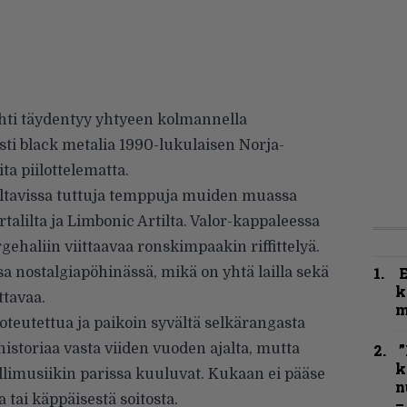
ahti täydentyy yhtyeen kolmannella
usti black metalia 1990-lukulaisen Norja-
ita piilottelematta.
ltavissa tuttuja temppuja muiden muassa
alilta ja Limbonic Artilta. Valor-kappaleessa
ehaliin viittaavaa ronskimpaakin riffittelyä.
a nostalgiapöhinässä, mikä on yhtä lailla sekä
k
ttavaa.
m
oteutettua ja paikoin syvältä selkärangasta
 historiaa vasta viiden vuoden ajalta, mutta
”
k
llimusiikin parissa kuuluvat. Kukaan ei pääse
n
tai käppäisestä soitosta.
–