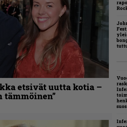
rapo
Rock
Joh
Fest
ylei
bong
tutt
Vuo
ras
kka etsivät uutta kotia –
Infe
in tämmöinen”
toi
henk
suos
Infe
vuo