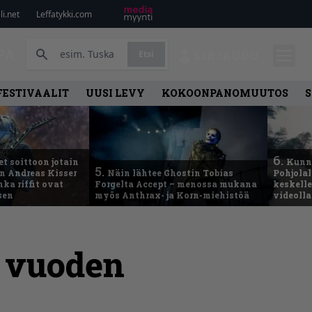
i.net
Leffatykki.com
PA
Etsi
KIRJAUDU
FESTIVAALIT
UUSI LEVY
KOKOONPANOMUUTOS
S
6.
t soittoon jotain
Kunni
5.
an Andreas Kisser
Näin lähtee Ghostin Tobias
Pohjolal
ka riffit ovat
Forgelta Accept – menossa mukana
keskelle
sen
myös Anthrax- ja Korn-miehistöä
videoll
5 vuoden