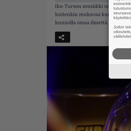
esimerkiks
Iku-Turson musiikki on kuin pien
tutustuma
seuraaval
kuitenkin mukavaa kuulla, mitä b
käytettäv
kunnolla omaa ilmettä.
Jotkin te
oikeutett
välilehdel