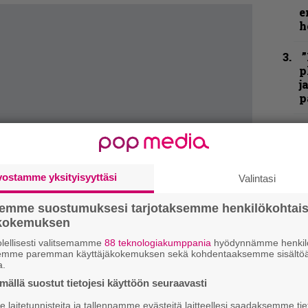
e
h
”
p
j
p
”
u
n
t
vostamme yksityisyyttäsi
Valintasi
N
semme suostumuksesi tarjotaksemme henkilökohtai
F
ökokemuksen
m
m
lellisesti valitsemamme
88 teknologiakumppania
hyödynnämme henkilö
semme paremman käyttäjäkokemuksen sekä kohdentaaksemme sisältöä
a.
K
ällä suostut tietojesi käyttöön seuraavasti
P
k
laitetunnisteita ja tallennamme evästeitä laitteellesi saadaksemme tie