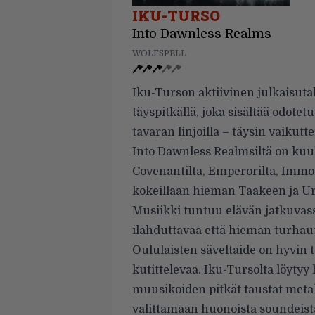
IKU-TURSO
Into Dawnless Realms
WOLFSPELL
Iku-Turson aktiivinen julkaisut
täyspitkällä, joka sisältää odotet
tavaran linjoilla – täysin vaikutte
Into Dawnless Realmsiltä on kuu
Covenantilta, Emperorilta, Immort
kokeillaan hieman Taakeen ja Urg
Musiikki tuntuu elävän jatkuvass
ilahduttavaa että hieman turhau
Oululaisten säveltaide on hyvin t
kutittelevaa. Iku-Tursolta löytyy
muusikoiden pitkät taustat meta
valittamaan huonoista soundeista 