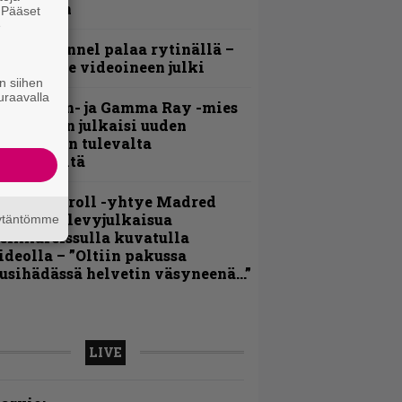
ideollaan
. Pääset
e
lind Channel palaa rytinällä –
uplasingle videoineen julki
n siihen
uraavalla
Helloween- ja Gamma Ray -mies
ai Hansen julkaisi uuden
aistiaisen tulevalta
oololevyltä
hrash ’n’ roll -yhtye Madred
yydittää levyjulkaisua
äytäntömme
eikkareissulla kuvatulla
ideolla – ”Oltiin pakussa
usihädässä helvetin väsyneenä…”
LIVE