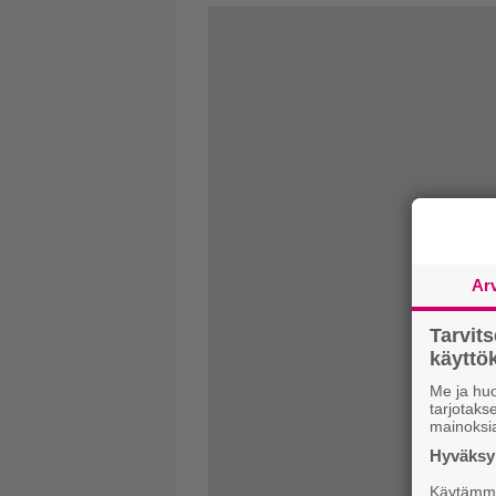
Ar
Tarvit
käytt
Me ja huo
tarjotak
mainoksi
Hyväksym
Käytämme 