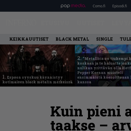
Como.fi
Episodi.fi
ETUSIVU
UUTISET
LEVY
KEIKKAUUTISET
BLACK METAL
SINGLE
TUL
2.
”Metallica on tiukempi 
koskaan ja te haluatte jonk
nulikan yrittävän olla Hetfi
Pepper Keenan muisteli
1.
Espoon syyskuu käynnistyy
ensimmäistä koesoittoaan 
kotimaisen black metalin merkeissä
kanssa
Kuin pieni 
taakse – ar