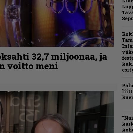
Live
Lop
Tava
Sepu
Rok
Tamp
Infe
väk
ksahti 32,7 miljoonaa, ja
fest
n voitto meni
kak
esit
Pal
liit
Ene
”Näi
kaik
kohd