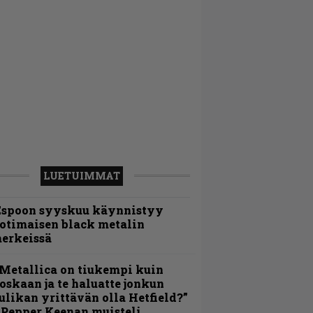
LUETUIMMAT
Espoon syyskuu käynnistyy
otimaisen black metalin
erkeissä
Metallica on tiukempi kuin
oskaan ja te haluatte jonkun
ulikan yrittävän olla Hetfield?”
 Pepper Keenan muisteli