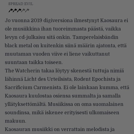
SPREAD EVIL
Jo vuonna 2019 digiversiona ilmestynyt Kaosaura ei
ole musiikkina ihan tuoreimmasta päästä, vaikka
levyn cd-julkaisu sitä onkin. Tamperelaisbändin
black metal on kuitenkin siinä määrin ajatonta, että
muutaman vuoden viive ei liene vaikuttanut
suuntaan taikka toiseen.
The Watcherin takaa löytyy skenestä tuttuja nimiä
lähinnä Licht des Urteilsista, Rodent Epochista ja
Sacrificium Carmenista. Ei ole lainkaan kumma, että
Kaosaura kuulostaa osiensa summalta ja samalla
yllätyksettömältä. Musiikissa on oma suomalainen
soundinsa, mikä iskenee erityisesti ulkomaiseen
makuun.
Kaosauran musiikki on verrattain melodista ja