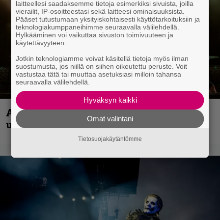
laitteellesi saadaksemme tietoja esimerkiksi sivuista, joilla
vierailit, IP-osoitteestasi sekä laitteesi ominaisuuksista.
Pääset tutustumaan yksityiskohtaisesti käyttötarkoituksiin ja
teknologiakumppaneihimme seuraavalla välilehdellä.
Hylkääminen voi vaikuttaa sivuston toimivuuteen ja
käytettävyyteen.
Jotkin teknologiamme voivat käsitellä tietoja myös ilman
suostumusta, jos niillä on siihen oikeutettu peruste. Voit
vastustaa tätä tai muuttaa asetuksiasi milloin tahansa
seuraavalla välilehdellä.
Hyväksyn kaikki
Anthrax vie katsojat keikkatunnelmiin
Omat valintani
uudella videollaan
Tietosuojakäytäntömme