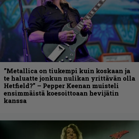
”Metallica on tiukempi kuin koskaan ja
te haluatte jonkun nulikan yrittävän olla
Hetfield?” – Pepper Keenan muisteli
ensimmäistä koesoittoaan hevijätin
kanssa