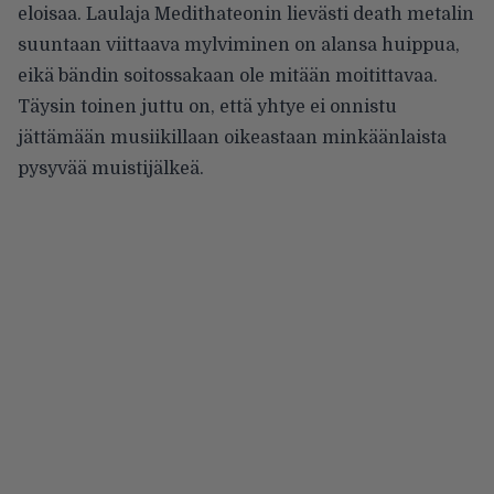
eloisaa. Laulaja Medithateonin lievästi death metalin
suuntaan viittaava mylviminen on alansa huippua,
eikä bändin soitossakaan ole mitään moitittavaa.
Täysin toinen juttu on, että yhtye ei onnistu
jättämään musiikillaan oikeastaan minkäänlaista
pysyvää muistijälkeä.