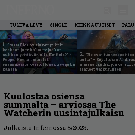
TULEVA LEVY
SINGLE
KEIKKAUUTISET
PALU
1.
”Metallica on tiukempi kuin
koskaan ja te haluatte jonkun
2.
nulikan yrittävän olla Hetfield?” –
”He ovat tuoneet soittoo
Pepper Keenan muisteli
uutta” – Sepulturan Andreas
ensimmäistä koesoittoaan hevijätin
nimeää bändin, jonka riffit
kanssa
tehneet vaikutuksen
Kuulostaa osiensa
summalta – arviossa The
Watcherin uusintajulkaisu
Julkaistu Infernossa 8/2023.