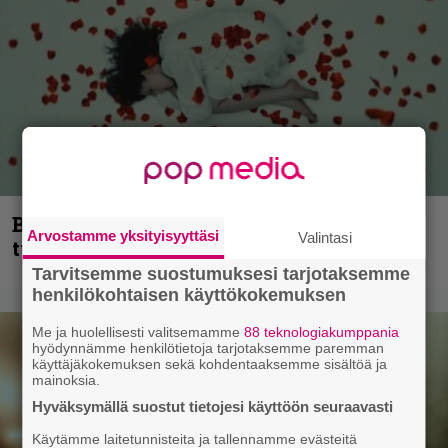
Blind Channel palaa rytinällä –
Arvostamme yksityisyyttäsi
Valintasi
tuplasingle videoineen julki
Tarvitsemme suostumuksesi tarjotaksemme
henkilökohtaisen käyttökokemuksen
Me ja huolellisesti valitsemamme
88 teknologiakumppania
hyödynnämme henkilötietoja tarjotaksemme paremman
käyttäjäkokemuksen sekä kohdentaaksemme sisältöä ja
mainoksia.
Hyväksymällä suostut tietojesi käyttöön seuraavasti
Käytämme laitetunnisteita ja tallennamme evästeitä