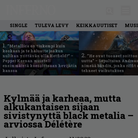
SINGLE
TULEVA LEVY
KEIKKAUUTISET
MUSI
1.
”Metallica on tiukempi kuin
koskaan ja te haluatte jonkun
2.
nulikan yrittävän olla Hetfield?” –
”He ovat tuoneet soittoo
Pepper Keenan muisteli
uutta” – Sepulturan Andreas
ensimmäistä koesoittoaan hevijätin
nimeää bändin, jonka riffit
kanssa
tehneet vaikutuksen
Kylmää ja karheaa, mutta
alkukantaisen sijaan
sivistynyttä black metalia –
arviossa Délétère