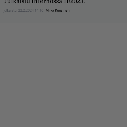
Julkaistu Infernossa 11/2023.
Julkaistu:
22.2.2024 14:10
Miika Kuusinen