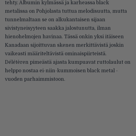
tehty. Albumin kylmässä ja karheassa black
metalissa on Pohjolasta tuttua melodisuutta, mutta
tunnelmaltaan se on alkukantaisen sijaan
sivistyneisyyteen saakka jalostunutta, ilman
hienohelmojen havinaa. Tässä onkin yksi itäiseen
Kanadaan sijoittuvan skenen merkittävistä joskin
vaikeasti määriteltävistä ominaispiirteistä.
Délétèren pimeästä ajasta kumpuavat ruttolaulut on
helppo nostaa ei-niin-kummoisen black metal -
vuoden parhaimmistoon.