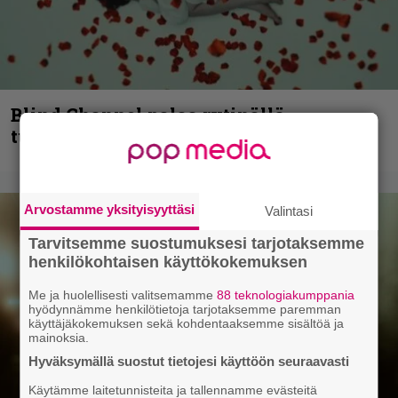
Blind Channel palaa rytinällä –
tuplasingle videoineen julki
Arvostamme yksityisyyttäsi
Valintasi
Tarvitsemme suostumuksesi tarjotaksemme
henkilökohtaisen käyttökokemuksen
Me ja huolellisesti valitsemamme
88 teknologiakumppania
hyödynnämme henkilötietoja tarjotaksemme paremman
käyttäjäkokemuksen sekä kohdentaaksemme sisältöä ja
mainoksia.
Hyväksymällä suostut tietojesi käyttöön seuraavasti
Käytämme laitetunnisteita ja tallennamme evästeitä