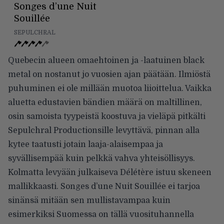
Songes d’une Nuit
Souillée
SEPULCHRAL
Quebecin alueen omaehtoinen ja -laatuinen black
metal on nostanut jo vuosien ajan päätään. Ilmiöstä
puhuminen ei ole millään muotoa liioittelua. Vaikka
aluetta edustavien bändien määrä on maltillinen,
osin samoista tyypeistä koostuva ja vieläpä pitkälti
Sepulchral Productionsille levyttävä, pinnan alla
kytee taatusti jotain laaja-alaisempaa ja
syvällisempää kuin pelkkä vahva yhteisöllisyys.
Kolmatta levyään julkaiseva Délétère istuu skeneen
mallikkaasti. Songes d’une Nuit Souillée ei tarjoa
sinänsä mitään sen mullistavampaa kuin
esimerkiksi Suomessa on tällä vuosituhannella