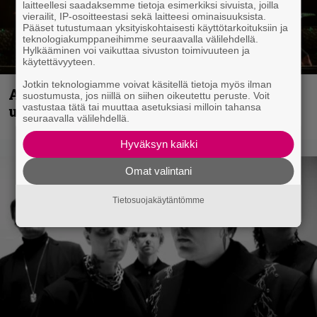
laitteellesi saadaksemme tietoja esimerkiksi sivuista, joilla
vierailit, IP-osoitteestasi sekä laitteesi ominaisuuksista.
Pääset tutustumaan yksityiskohtaisesti käyttötarkoituksiin ja
teknologiakumppaneihimme seuraavalla välilehdellä.
Hylkääminen voi vaikuttaa sivuston toimivuuteen ja
käytettävyyteen.
Jotkin teknologiamme voivat käsitellä tietoja myös ilman
Anthrax vie katsojat keikkatunnelmiin
suostumusta, jos niillä on siihen oikeutettu peruste. Voit
vastustaa tätä tai muuttaa asetuksiasi milloin tahansa
uudella videollaan
seuraavalla välilehdellä.
Hyväksyn kaikki
Omat valintani
Tietosuojakäytäntömme