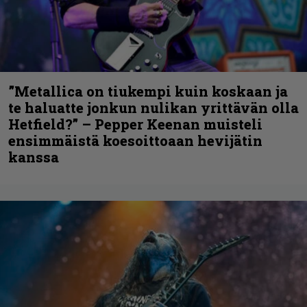
”Metallica on tiukempi kuin koskaan ja
te haluatte jonkun nulikan yrittävän olla
Hetfield?” – Pepper Keenan muisteli
ensimmäistä koesoittoaan hevijätin
kanssa