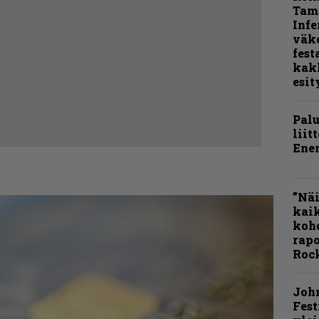
Tamp
Infe
väk
fest
kak
esit
Pal
liit
Ene
”Näi
kaik
kohd
rapo
Rock
Joh
Fest