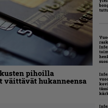
ylei
bong
tutt
Vuo
ras
Infe
toi
henk
suos
kusten pihoilla
Infe
ät väittävät hukanneensa
vuo
kov
täss
kär
Infe