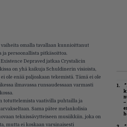
aiheita omalla tavallaan kunnioittanut
a ja persoonallista pitkäsoittoa.
 Existence Depraved jatkaa Crystalicin
kissa on yhä kaikuja Schuldinerin visioista,
 ei ole enää paljoakaan tekemistä. Tämä ei ole
”
kaikessa ilmavassa runsaudessaan varmasti
k
kossa.
n
totuttelemista vaativilla puhtailla ja
–
e
arvakseltaan. Sama pätee melankolisia
h
ovaan teknissävytteiseen musiikkiin, joka on
a, mutta ei koskaan varsinaisesti
”