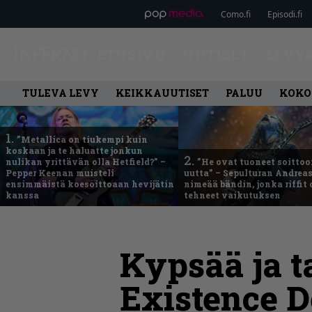
Como.fi
Episodi.fi
ETUSIVU
UUTISET
LEVY
TULEVA LEVY
KEIKKAUUTISET
PALUU
KOKO
1.
”Metallica on tiukempi kuin
koskaan ja te haluatte jonkun
2.
nulikan yrittävän olla Hetfield?” –
”He ovat tuoneet soittoo
Pepper Keenan muisteli
uutta” – Sepulturan Andreas
ensimmäistä koesoittoaan hevijätin
nimeää bändin, jonka riffit
kanssa
tehneet vaikutuksen
Kypsää ja t
Existence 