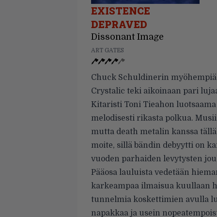
EXISTENCE
DEPRAVED
Dissonant Image
ART GATES
Chuck Schuldinerin myöhempiä v
Crystalic teki aikoinaan pari luja
Kitaristi Toni Tieahon luotsaama
melodisesti rikasta polkua. Musii
mutta death metalin kanssa tällä
moite, sillä bändin debyytti on 
vuoden parhaiden levytysten jou
Pääosa lauluista vedetään hieman 
karkeampaa ilmaisua kuullaan h
tunnelmia koskettimien avulla lu
napakkaa ja usein nopeatempoist