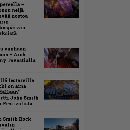
ereella –
rnon neljä
evää nostoa
arin
kospäivän
yksistä
uu vanhaan
toon – Arch
my Tavastialla
llä festareilla
ki on aina
allaan” –
rtti John Smith
 Festivalista
n Smith Rock
ivalin