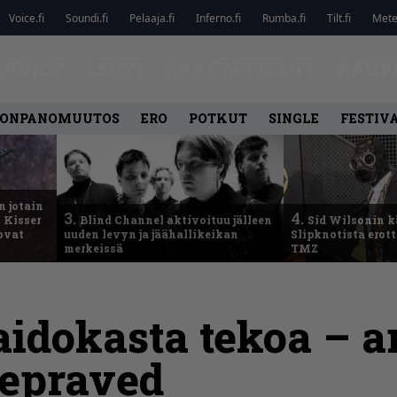
Voice.fi
Soundi.fi
Pelaaja.fi
Inferno.fi
Rumba.fi
Tilt.fi
Metel
ARVIOT
LEHTI
HAASTATTELUT
KAUP
ONPANOMUUTOS
ERO
POTKUT
SINGLE
FESTIV
n jotain
3.
4.
 Kisser
Blind Channel aktivoituu jälleen
Sid Wilsonin 
 ovat
uuden levyn ja jäähallikeikan
Slipknotista erot
merkeissä
TMZ
aidokasta tekoa – a
Depraved