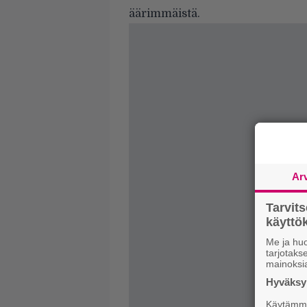
äärimmäistä.
Ar
Tarvit
käytt
Me ja huo
tarjotak
mainoksi
Hyväksym
Käytämme 