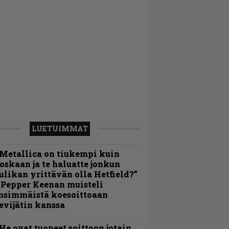
LUETUIMMAT
Metallica on tiukempi kuin
oskaan ja te haluatte jonkun
ulikan yrittävän olla Hetfield?”
 Pepper Keenan muisteli
nsimmäistä koesoittoaan
evijätin kanssa
He ovat tuoneet soittoon jotain