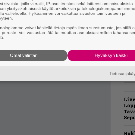
i sivuista, joilla vierailit, IP-osoitteestasi sekä laitteesi ominaisuuksista
T
an yksityiskohtaisesti käyttötarkoituksiin ja teknologiakumppaneihimm
i
la välilehdellä. Hylkääminen voi vaikuttaa sivuston toimivuuteen ja
mahdollisuuden kuunnella yksittäisiä
yyteen.
della palkitsee, aina omia kuvioitaan vetelevää
N
knologiamme voivat käsitellä tietoja myös ilman suostumusta, jos niillä o
ohdillaan, ja ainoa harmituksen aihe on, että
u peruste. Voit vastustaa tätä tai muuttaa asetuksiasi milloin tahansa se
T
lä.
taannoisella ep:llä.
p
okasta tekoa, eikä sitä osaa vertailla
t
v
Omat valintani
Hyväksyn kaikki
otimaamme kamaralla.
Tietosuojak
Live
Lop
Tava
Sepu
Rok