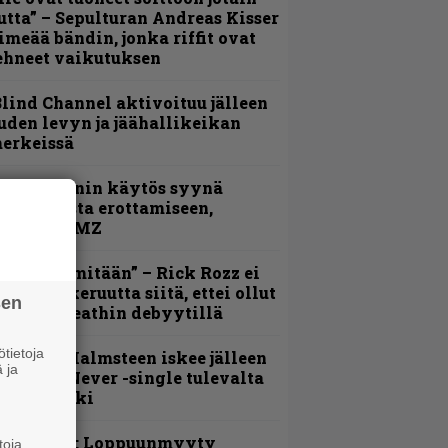
utta” – Sepulturan Andreas Kisser
imeää bändin, jonka riffit ovat
ehneet vaikutuksen
lind Channel aktivoituu jälleen
uden levyn ja jäähallikeikan
erkeissä
id Wilsonin käytös syynä
lipknotista erottamiseen,
aportoi TMZ
En kadu mitään” – Rick Rozz ei
unne katkeruutta siitä, ettei ollut
sen
ukana Deathin debyytillä
tietoja
ngwie Malmsteen iskee jälleen
 ja
 Now or Never -single tulevalta
evyltä julki
Livearvio: Loppuunmyyty
toja