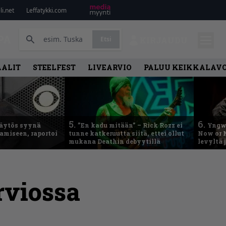
i.net
Leffatykki.com
PA
Etsi
KIRJAUDU
AALIT
STEELFEST
LIVEARVIO
PALUU KEIKKALAVO
5.
6.
käytös syynä
”En kadu mitään” – Rick Rozz ei
Yngwi
tamiseen, raportoi
tunne katkeruutta siitä, ettei ollut
Now or N
mukana Deathin debyytillä
levyltä 
rviossa