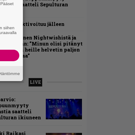
. Pääset
avastia saatteli Sepulturan
e
kiuneen
orther aktivoituu jälleen
n siihen
uraavalla
arja Turunen Nightwishistä ja
otkuistaan: ”Minun olisi pitänyt
ehdä siitä heille helvetin paljon
aikeampaa”
äytäntömme
LIVE
arvio:
puunmyyty
stia saatteli
lturan ikiuneen
ki Raikasi