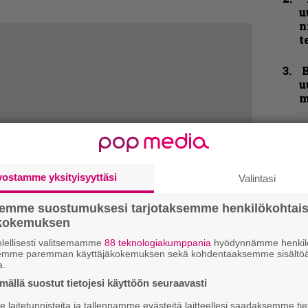
u
n
t
B
u
m
S
S
r
vostamme yksityisyyttäsi
Valintasi
”
t
semme suostumuksesi tarjotaksemme henkilökohtai
m
ökokemuksen
lellisesti valitsemamme
88 teknologiakumppania
hyödynnämme henkilö
Y
semme paremman käyttäjäkokemuksen sekä kohdentaaksemme sisältöä
–
a.
l
ällä suostut tietojesi käyttöön seuraavasti
laitetunnisteita ja tallennamme evästeitä laitteellesi saadaksemme tie