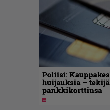
Poliisi: Kauppakes
huijauksia – tekij
pankkikorttinsa