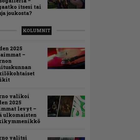
sögalleria –
aatko itsesi tai
uja joukosta?
KOLUMNIT
den 2025
kaimmat –
rnon
mituskunnan
ilökohtaiset
ikit
rno valikoi
den 2025
immat levyt –
ä ulkomaisten
kikymmenikkö
rno valitsi