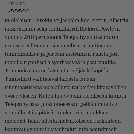
PELAGIC
Puolalaisen Turekin veljeskolmi­kon Piotrin, Albertin
ja Krystianin sekä brittikitaristi Richard Powleyn
vuonna 2011 perustama Telepathy soittaa muun
muassa Deftonesin ja Vangelisin innoittamaa
tunnelmal­lista ja pääosin instrumentaalista post-
metalia ripauksella synthwa­veä ja post-punkia.
Transmissions on kvartetin neljäs kokopitkä.
Tunnelmat vaihtelevat laidasta laitaan,
sinemaattisesta maalailus­ta raskaiden kitaravallien
vyörytyk­seen. Kuten lajityyppiin oleellises­ti kuuluu,
Telepathy osaa pitää ot­teessaan pelkän musiikin
voimalla. Siitä pitävät huolen niin maukkaat
melodiat, haikeudesta melanko­liseen raskauteen
kantavat dyna­miikkavaihtelut kuin soundtrack­