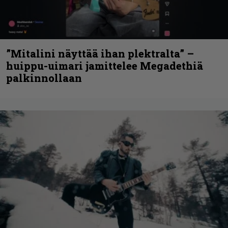
”Mitalini näyttää ihan plektralta” –
huippu-uimari jamittelee Megadethiä
palkinnollaan