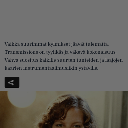
Vaikka suurimmat kylmikset jää­vät tulematta,
Transmissions on tyylikäs ja väkevä kokonaisuus.
Vahva suositus kaikille suurten tun­teiden ja laajojen
kaarien instru­mentaalimusiikin ystäville.