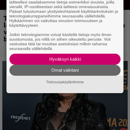
laitteellesi saadaksemme tietoja esimerkiksi sivuista, joilla
vierailit, IP-osoitteestasi sekä laitteesi ominaisuuksista.
Pääset tutustumaan yksityiskohtaisesti käyttötarkoituksiin ja
teknologiakumppaneihimme seuraavalla välilehdellä.
Thrash ’n’ roll -yhtye Madred ryydittää
Hylkääminen voi vaikuttaa sivuston toimivuuteen ja
levyjulkaisua keikkareissulla kuvatulla
käytettävyyteen.
videolla – ”Oltiin pakussa kusihädässä
Jotkin teknologiamme voivat käsitellä tietoja myös ilman
helvetin väsyneenä…”
suostumusta, jos niillä on siihen oikeutettu peruste. Voit
vastustaa tätä tai muuttaa asetuksiasi milloin tahansa
seuraavalla välilehdellä.
Hyväksyn kaikki
Omat valintani
Tietosuojakäytäntömme