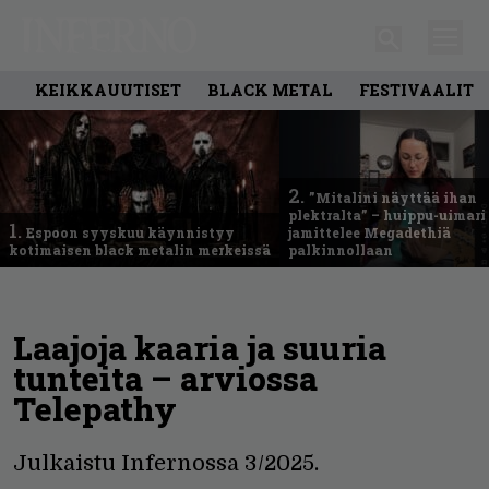
KEIKKAUUTISET
BLACK METAL
FESTIVAALIT
2.
”Mitalini näyttää ihan
plektralta” – huippu-uimari
1.
Espoon syyskuu käynnistyy
jamittelee Megadethiä
kotimaisen black metalin merkeissä
palkinnollaan
Laajoja kaaria ja suuria
tunteita – arviossa
Telepathy
Julkaistu Infernossa 3/2025.