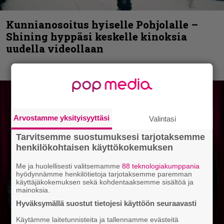
Kunnianosoitus hyiselle Pohjolalle –
Shining hyppäsi keskelle kinoksia
uudella videollaan
Arvostamme yksityisyyttäsi
Valintasi
Tarvitsemme suostumuksesi tarjotaksemme
henkilökohtaisen käyttökokemuksen
Me ja huolellisesti valitsemamme
88 teknologiakumppania
hyödynnämme henkilötietoja tarjotaksemme paremman
käyttäjäkokemuksen sekä kohdentaaksemme sisältöä ja
mainoksia.
Hyväksymällä suostut tietojesi käyttöön seuraavasti
Käytämme laitetunnisteita ja tallennamme evästeitä