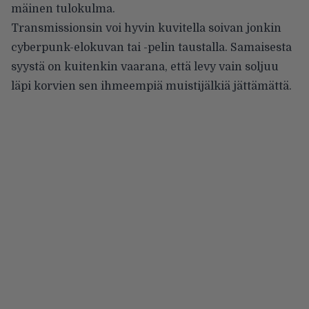
mäinen tulokulma.
Transmissionsin voi hyvin ku­vitella soivan jonkin
cyber­punk-elokuvan tai -pelin taustalla. Samaisesta
syystä on kuitenkin vaarana, että levy vain soljuu
läpi korvien sen ihmeempiä muistijälkiä jättämättä.