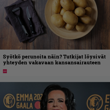
Syötkö perunoita näin? Tutkijat löysivät
yhteyden vakavaan kansansairauteen