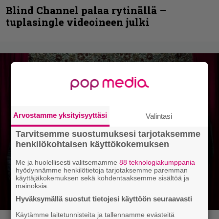
Blind Channel palaa rytinällä –
tuplasingle videoineen julki
Arvostamme yksityisyyttäsi
Valintasi
Tarvitsemme suostumuksesi tarjotaksemme
henkilökohtaisen käyttökokemuksen
Me ja huolellisesti valitsemamme
88 teknologiakumppania
hyödynnämme henkilötietoja tarjotaksemme paremman
käyttäjäkokemuksen sekä kohdentaaksemme sisältöä ja
mainoksia.
Hyväksymällä suostut tietojesi käyttöön seuraavasti
Käytämme laitetunnisteita ja tallennamme evästeitä