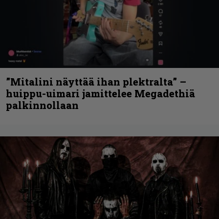
”Mitalini näyttää ihan plektralta” –
huippu-uimari jamittelee Megadethiä
palkinnollaan