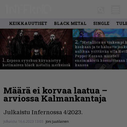
KEIKKAUUTISET
BLACK METAL
SINGLE
TUL
2.
”Metallica on tiukempi 
koskaan ja te haluatte jonk
nulikan yrittävän olla Hetfi
Pepper Keenan muisteli
1.
Espoon syyskuu käynnistyy
ensimmäistä koesoittoaan 
kotimaisen black metalin merkeissä
kanssa
Määrä ei korvaa laatua –
arviossa Kalmankantaja
Julkaistu Infernossa 4/2023.
Julkaistu:
16.6.2023 13:03
Joni Juutilainen