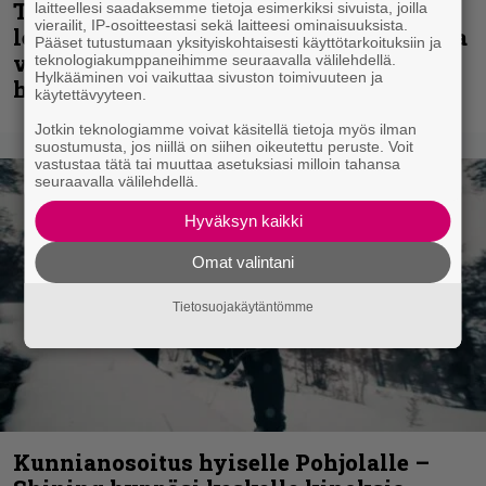
Thrash ’n’ roll -yhtye Madred ryydittää
laitteellesi saadaksemme tietoja esimerkiksi sivuista, joilla
vierailit, IP-osoitteestasi sekä laitteesi ominaisuuksista.
levyjulkaisua keikkareissulla kuvatulla
Pääset tutustumaan yksityiskohtaisesti käyttötarkoituksiin ja
videolla – ”Oltiin pakussa kusihädässä
teknologiakumppaneihimme seuraavalla välilehdellä.
Hylkääminen voi vaikuttaa sivuston toimivuuteen ja
helvetin väsyneenä…”
käytettävyyteen.
Jotkin teknologiamme voivat käsitellä tietoja myös ilman
suostumusta, jos niillä on siihen oikeutettu peruste. Voit
vastustaa tätä tai muuttaa asetuksiasi milloin tahansa
seuraavalla välilehdellä.
Hyväksyn kaikki
Omat valintani
Tietosuojakäytäntömme
Kunnianosoitus hyiselle Pohjolalle –