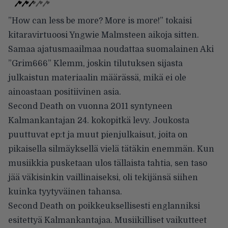
”How can less be more? More is more!” tokaisi
kitaravirtuoosi Yngwie Malmsteen aikoja sitten.
Samaa ajatusmaailmaa noudattaa suomalainen Aki
”Grim666” Klemm, joskin tilutuksen sijasta
julkaistun materiaalin määrässä, mikä ei ole
ainoastaan positiivinen asia.
Second Death on vuonna 2011 syntyneen
Kalmankantajan 24. kokopitkä levy. Joukosta
puuttuvat ep:t ja muut pienjulkaisut, joita on
pikaisella silmäyksellä vielä tätäkin enemmän. Kun
musiikkia pusketaan ulos tällaista tahtia, sen taso
jää väkisinkin vaillinaiseksi, oli tekijänsä siihen
kuinka tyytyväinen tahansa.
Second Death on poikkeuksellisesti englanniksi
esitettyä Kalmankantajaa. Musiikilliset vaikutteet