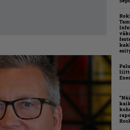
Sepu
Rok
Tamp
Infe
väk
fest
kak
esit
Pal
liit
Ene
”Näi
kaik
kohd
rapo
Rock