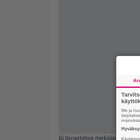
Ar
Tarvit
käytt
Me ja huo
tarjotak
mainoksi
Hyväksym
Ei Incantation itsekään mitään h
Käytämme 