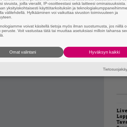
i sivuista, joilla vierailit, IP-osoitteestasi sekä laitteesi ominaisuuksista
”
rutaalia death metalia ja raa’asti jurnuttavaa
an yksityiskohtaisesti käyttötarkoituksiin ja teknologiakumppaneihimm
p
la välilehdellä. Hylkääminen voi vaikuttaa sivuston toimivuuteen ja
korvissa yhä parasta, mitä rahalla saa.
j
yyteen.
p
 vikaa kuin käänteisesti kronologinen
knologiamme voivat käsitellä tietoja myös ilman suostumusta, jos niillä o
ole ikinä ymmärtänyt.
u peruste. Voit vastustaa tätä tai muuttaa asetuksiasi milloin tahansa se
A
lä.
k
v
Omat valintani
Hyväksyn kaikki
t
m
Tietosuojak
Live
Lop
Tava