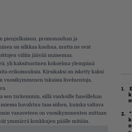
en pienjulkaisun, promonauhan ja
inen on silkkaa kauhua, mutta ne ovat
oittojen väliin jäävää maisemaa.
eä, yli kaksituntinen kokoelma ylempänä
ta erikoisuuksia. Kirsikaksi on isketty kaksi
in vuosikymmenen takaisia liveluentoja.
va.
k
ta sen tarkemmin, sillä vanhoille faneillehan
m
miessa havahtuu taas siihen, kuinka valtava
tionin vanaveteen on vuosikymmenten mittaan
”
k
ivät ymmärrä koukkujen päälle mitään.
n
–