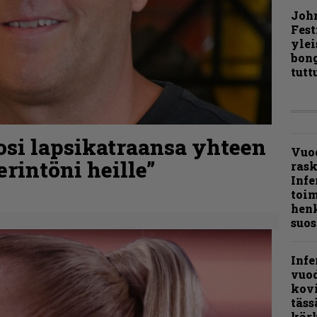
Joh
Fest
ylei
bong
tutt
osi lapsikatraansa yhteen
Vuo
rintöni heille”
ras
Infe
toi
henk
suos
Infe
vuo
kov
täss
kär