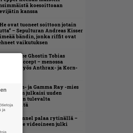
nsimmäistä koesoittoaan
evijätin kanssa
He ovat tuoneet soittoon jotain
utta” – Sepulturan Andreas Kisser
imeää bändin, jonka riffit ovat
ehneet vaikutuksen
äin lähtee Ghostin Tobias
orgelta Accept – menossa
ukana myös Anthrax- ja Korn-
iehistöä
Helloween- ja Gamma Ray -mies
sen
ai Hansen julkaisi uuden
aistiaisen tulevalta
oololevyltä
tietoja
 ja
lind Channel palaa rytinällä –
uplasingle videoineen julki
toja