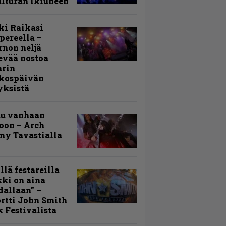
lturan ikiuneen
ki Raikasi
ereella –
rnon neljä
evää nostoa
arin
kospäivän
yksistä
uu vanhaan
toon – Arch
my Tavastialla
llä festareilla
ki on aina
allaan” –
rtti John Smith
 Festivalista