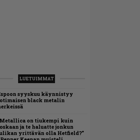
LUETUIMMAT
Espoon syyskuu käynnistyy
otimaisen black metalin
erkeissä
Metallica on tiukempi kuin
oskaan ja te haluatte jonkun
ulikan yrittävän olla Hetfield?”
 Pepper Keenan muisteli