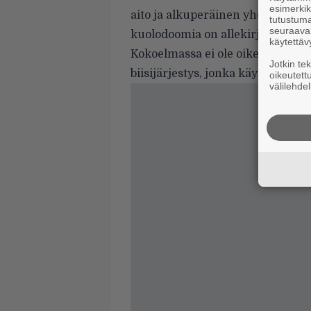
esimerkiks
aito ja alkuperäinen yhdistelmä b
tutustuma
seuraaval
kuolodoomia on allekirjoittaneen 
käytettäv
Kokoelmassa ei ole oikein muuta
Jotkin te
biisijärjestys, jonka käyttöä en 
oikeutett
välilehdel