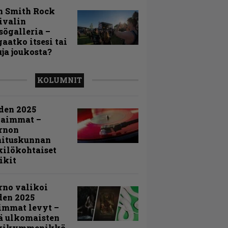
n Smith Rock
ivalin
sögalleria –
aatko itsesi tai
uja joukosta?
KOLUMNIT
den 2025
kaimmat –
rnon
mituskunnan
ilökohtaiset
ikit
rno valikoi
den 2025
immat levyt –
ä ulkomaisten
kikymmenikkö