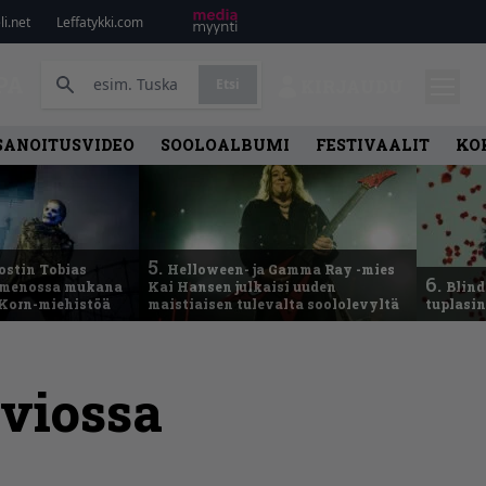
i.net
Leffatykki.com
PA
Etsi
KIRJAUDU
SANOITUSVIDEO
SOOLOALBUMI
FESTIVAALIT
KO
5.
ostin Tobias
Helloween- ja Gamma Ray -mies
6.
– menossa mukana
Kai Hansen julkaisi uuden
Blind
 Korn-miehistöä
maistiaisen tulevalta soololevyltä
tuplasin
rviossa