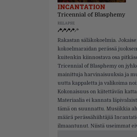
INCANTATION
Tricennial of Blasphemy
RELAPSE
Rakastan säläkokoelmia. Jokais
kokoelmaraidan perässä juoksem
kuitenkin kiinnostava osa pitkäs
Tricennial of Blasphemy on jyhk
mainittuja harvinaisuuksia ja mui
uutta kappaletta ja valikoima no
Kokonaisuus on kiitettävän katta
Materiaalia ei kannata läpivalais
tämä on suunnattu. Musiikkia ah
määrä perässähiihtäjiä Incanta
ilmaantunut. Niistä useimmat e