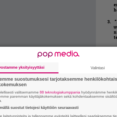
e
h
”
u
n
t
N
F
m
m
vostamme yksityisyyttäsi
Valintasi
semme suostumuksesi tarjotaksemme henkilökohtai
K
ökokemuksen
m
s
lellisesti valitsemamme
88 teknologiakumppania
hyödynnämme henkilö
semme paremman käyttäjäkokemuksen sekä kohdentaaksemme sisältöä
a.
B
ällä suostut tietojesi käyttöön seuraavasti
t
ittikamaa ole koskaan tehnyt, mutta bändin
laitetunnisteita ja tallennamme evästeitä laitteellesi saadaksemme tie