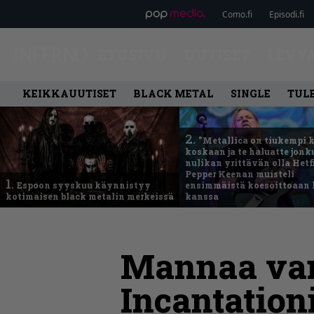
Como.fi
Episodi.fi
ETUSIVU
UUTISET
LEVY
KEIKKAUUTISET
BLACK METAL
SINGLE
TUL
2.
”Metallica on tiukempi 
koskaan ja te haluatte jonk
nulikan yrittävän olla Hetfi
Pepper Keenan muisteli
1.
Espoon syyskuu käynnistyy
ensimmäistä koesoittoaan 
kotimaisen black metalin merkeissä
kanssa
Mannaa vanh
Incantatio