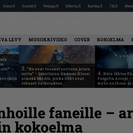
Voice.fi
Soundi.fi
Pelaaja.fi
Inferno.fi
Rumba.fi
Tilt.fi
Metel
ARVIOT
LEHTI
HAASTATTELUT
KAUP
EVA LEVY
MUSIIKKIVIDEO
COVER
KOKOELMA
kuin
un
3.
eld?” –
”He ovat tuoneet soittoon jotain
4.
uutta” – Sepulturan Andreas Kisser
Näin lähtee Gh
hevijätin
nimeää bändin, jonka riffit ovat
Forgelta Accept 
tehneet vaikutuksen
myös Anthrax- ja
oille faneille – a
nin kokoelma