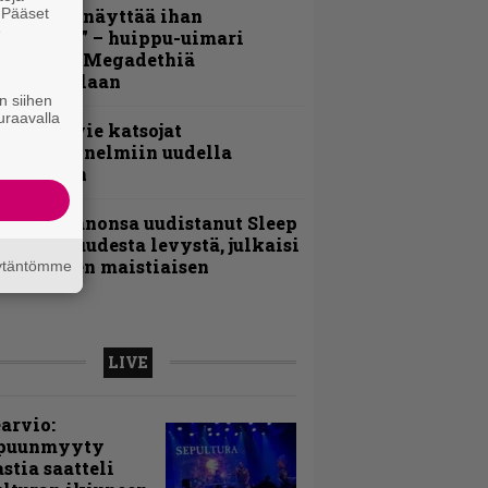
. Pääset
Mitalini näyttää ihan
e
lektralta” – huippu-uimari
amittelee Megadethiä
alkinnollaan
n siihen
uraavalla
nthrax vie katsojat
eikkatunnelmiin uudella
ideollaan
Kokoonpanonsa uudistanut Sleep
iedottaa uudesta levystä, julkaisi
yös uuden maistiaisen
äytäntömme
LIVE
arvio:
puunmyyty
stia saatteli