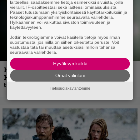
laitteellesi saadaksemme tietoja esimerkiksi sivuista, joilla
vierailit, IP-osoitteestasi sekä laitteesi ominaisuuksista.
Pääset tutustumaan yksityiskohtaisesti käyttötarkoituksiin ja
teknologiakumppaneihimme seuraavalla välilehdellä.
Hylkääminen voi vaikuttaa sivuston toimivuuteen ja
käytettävyyteen.
Jotkin teknologiamme voivat käsitellä tietoja myös ilman
suostumusta, jos niillä on siihen oikeutettu peruste. Voit
vastustaa tätä tai muuttaa asetuksiasi milloin tahansa
seuraavalla välilehdellä.
Hyväksyn kaikki
Helloween- ja Gamma Ray -mies Kai
Omat valintani
Hansen julkaisi uuden maistiaisen
tulevalta soololevyltä
Tietosuojakäytäntömme