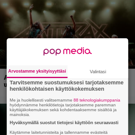
Arvostamme yksityisyyttäsi
Valintasi
Anthrax vie katsojat keikkatunnelmiin
Tarvitsemme suostumuksesi tarjotaksemme
uudella videollaan
henkilökohtaisen käyttökokemuksen
Me ja huolellisesti valitsemamme
88 teknologiakumppania
hyödynnämme henkilötietoja tarjotaksemme paremman
käyttäjäkokemuksen sekä kohdentaaksemme sisältöä ja
mainoksia.
Hyväksymällä suostut tietojesi käyttöön seuraavasti
Käytämme laitetunnisteita ja tallennamme evästeitä