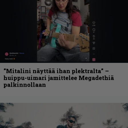
”Mitalini näyttää ihan plektralta” –
huippu-uimari jamittelee Megadethiä
palkinnollaan