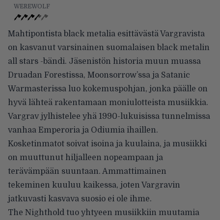
WEREWOLF
Mahtipontista black metalia esittävästä Vargravista
on kasvanut varsinainen suomalaisen black metalin
all stars -bändi. Jäsenistön historia muun muassa
Druadan Forestissa, Moonsorrow’ssa ja Satanic
Warmasterissa luo kokemuspohjan, jonka päälle on
hyvä lähteä rakentamaan moniulotteista musiikkia.
Vargrav jylhistelee yhä 1990-lukuisissa tunnelmissa
vanhaa Emperoria ja Odiumia ihaillen.
Kosketinmatot soivat isoina ja kuulaina, ja musiikki
on muuttunut hiljalleen nopeampaan ja
terävämpään suuntaan. Ammattimainen
tekeminen kuuluu kaikessa, joten Vargravin
jatkuvasti kasvava suosio ei ole ihme.
The Nighthold tuo yhtyeen musiikkiin muutamia