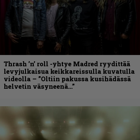
Thrash ’n’ roll -yhtye Madred ryydittää
levyjulkaisua keikkareissulla kuvatulla
videolla – ”Oltiin pakussa kusihädässä
helvetin väsyneenä…”