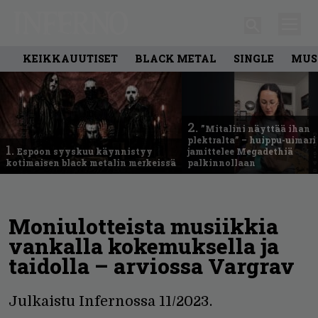
KEIKKAUUTISET
BLACK METAL
SINGLE
MUS
2.
”Mitalini näyttää ihan
plektralta” – huippu-uimari
1.
Espoon syyskuu käynnistyy
jamittelee Megadethiä
kotimaisen black metalin merkeissä
palkinnollaan
Moniulotteista musiikkia
vankalla kokemuksella ja
taidolla – arviossa Vargrav
Julkaistu Infernossa 11/2023.