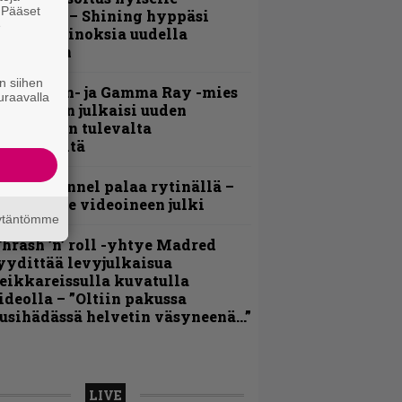
. Pääset
ohjolalle – Shining hyppäsi
e
eskelle kinoksia uudella
ideollaan
n siihen
Helloween- ja Gamma Ray -mies
uraavalla
ai Hansen julkaisi uuden
aistiaisen tulevalta
oololevyltä
lind Channel palaa rytinällä –
uplasingle videoineen julki
äytäntömme
hrash ’n’ roll -yhtye Madred
yydittää levyjulkaisua
eikkareissulla kuvatulla
ideolla – ”Oltiin pakussa
usihädässä helvetin väsyneenä…”
LIVE