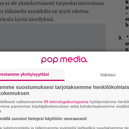
k
a ei ole yksinkertaisesti tarpeeksi imuvoimaa,
n
ota tällaiselta musiikilta on syytä odottaa.
–
e
rkoita hyviä sävellyksiä.
h
”
u
n
t
”
p
vostamme yksityisyyttäsi
Valintasi
j
p
semme suostumuksesi tarjotaksemme henkilökohtai
ökokemuksen
N
lellisesti valitsemamme
88 teknologiakumppania
hyödynnämme henkilö
F
semme paremman käyttäjäkokemuksen sekä kohdentaaksemme sisältöä
m
a.
m
ällä suostut tietojesi käyttöön seuraavasti
K
laitetunnisteita ja tallennamme evästeitä laitteellesi saadaksemme tie