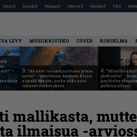
Voice.fi
Soundi.fi
Pelaaja.fi
Inferno.fi
Rumba.fi
Tilt.fi
Metel
ARVIOT
LEHTI
HAASTATTELUT
KAUP
EVA LEVY
MUSIIKKIVIDEO
COVER
KOKOELMA
kuin
un
3.
4.
eld?” –
”He ovat tuoneet soittoon jotain
”Mitalini näyt
uutta” – Sepulturan Andreas Kisser
plektralta” – hui
hevijätin
nimeää bändin, jonka riffit ovat
jamittelee Megad
tehneet vaikutuksen
palkinnollaan
i mallikasta, mutte
a ilmaisua -arvios