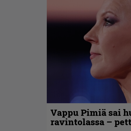
Vappu Pimiä sai h
ravintolassa – pet