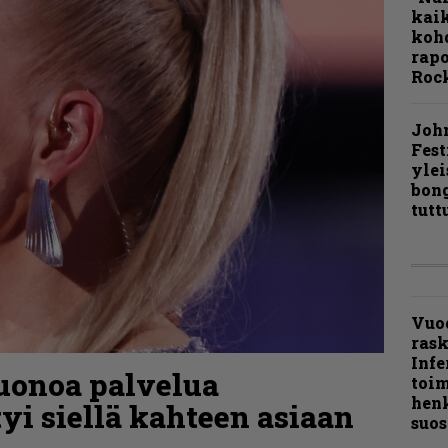
kaik
kohd
rapo
Rock
Joh
Fest
ylei
bong
tutt
Vuo
ras
Infe
uonoa palvelua
toi
henk
tyi siellä kahteen asiaan
suos