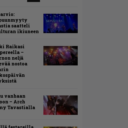
arvio:
puunmyyty
stia saatteli
lturan ikiuneen
ki Raikasi
ereella –
rnon neljä
evää nostoa
arin
kospäivän
yksistä
uu vanhaan
toon – Arch
my Tavastialla
llä festareilla