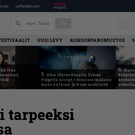
i.net
Leffatykki.com
PA
Etsi
KIRJAUDU
FESTIVAALIT
UUSI LEVY
KOKOONPANOMUUTOS
S
6.
tää ihan
Kunni
5.
ppu-uimari
Näin lähtee Ghostin Tobias
Pohjolal
ethiä
Forgelta Accept – menossa mukana
keskelle
myös Anthrax- ja Korn-miehistöä
videoll
i tarpeeksi
sa