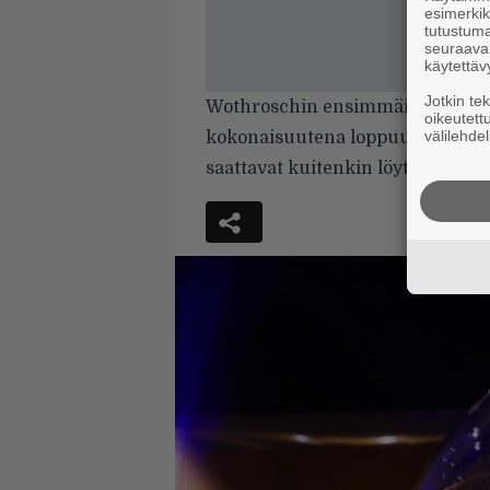
esimerkiks
tutustuma
seuraaval
käytettäv
Jotkin te
Wothroschin ensimmäinen on het
oikeutett
välilehdel
kokonaisuutena loppuun asti. Eri
saattavat kuitenkin löytää Odiu