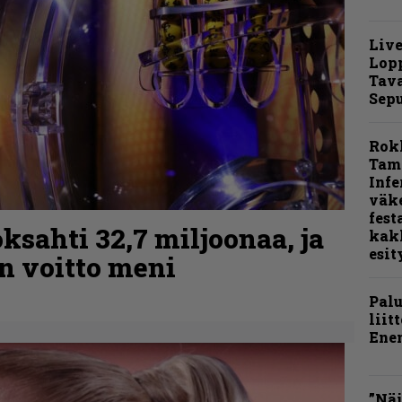
Live
Lop
Tava
Sepu
Rok
Tamp
Infe
väk
fest
ksahti 32,7 miljoonaa, ja
kak
esit
n voitto meni
Pal
liit
Ene
”Näi