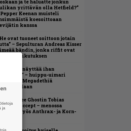
oskaan ja te haluatte jonkun
ulikan yrittävän olla Hetfield?”
 Pepper Keenan muisteli
nsimmäistä koesoittoaan
evijätin kanssa
He ovat tuoneet soittoon jotain
utta” – Sepulturan Andreas Kisser
imeää bändin, jonka riffit ovat
ehneet vaikutuksen
Mitalini näyttää ihan
lektralta” – huippu-uimari
amittelee Megadethiä
alkinnollaan
sen
äin lähtee Ghostin Tobias
tietoja
orgelta Accept – menossa
 ja
ukana myös Anthrax- ja Korn-
iehistöä
unnianosoitus hyiselle
toja