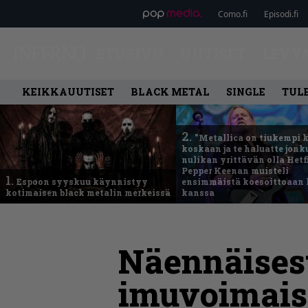
Como.fi
Episodi.fi
ETUSIVU
UUTISET
LEVY
KEIKKAUUTISET
BLACK METAL
SINGLE
TUL
2.
”Metallica on tiukempi 
koskaan ja te haluatte jonk
nulikan yrittävän olla Hetfi
Pepper Keenan muisteli
1.
Espoon syyskuu käynnistyy
ensimmäistä koesoittoaan 
kotimaisen black metalin merkeissä
kanssa
Näennäisest
imuvoimaist