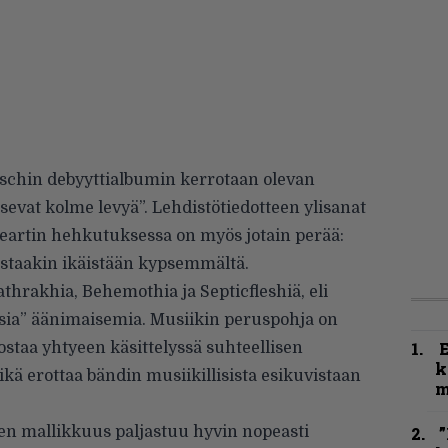
chin debyyttialbumin kerrotaan olevan
tsevat kolme levyä”. Lehdistötiedotteen ylisanat
eartin hehkutuksessa on myös jotain perää:
staakin ikäistään kypsemmältä.
hrakhia, Behemothia ja Septicfleshiä, eli
nisia” äänimaisemia. Musiikin peruspohja on
ostaa yhtyeen käsittelyssä suhteellisen
k
ikä erottaa bändin musiikillisista esikuvistaan
m
n mallikkuus paljastuu hyvin nopeasti
”