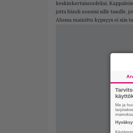
keskinkertaisuudeksi. Kappaleiss
jotta bändi nousisi sille tasolle, j
Alussa mainittu kypsyys ei siis ta
Ar
Tarvit
käytt
Me ja huo
tarjotak
mainoksi
Hyväksym
Käytämme 