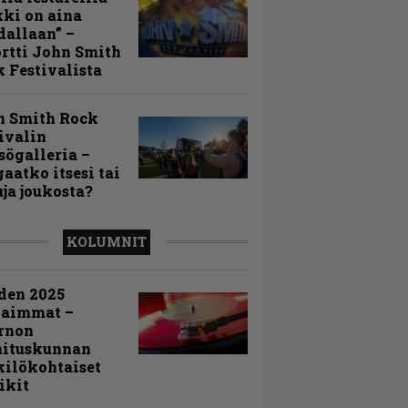
ki on aina
allaan” –
rtti John Smith
 Festivalista
n Smith Rock
ivalin
sögalleria –
aatko itsesi tai
uja joukosta?
KOLUMNIT
den 2025
kaimmat –
rnon
mituskunnan
ilökohtaiset
ikit