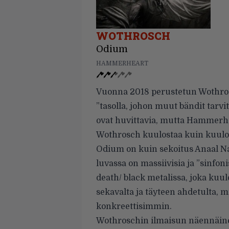
WOTHROSCH
Odium
HAMMERHEART
Vuonna 2018 perustetun Wothros
”tasolla, johon muut bändit tarvi
ovat huvittavia, mutta Hammerh
Wothrosch kuulostaa kuin kuulo
Odium on kuin sekoitus Anaal Nat
luvassa on massiivisia ja ”sinfo
death/ black metalissa, joka kuul
sekavalta ja täyteen ahdetulta, m
konkreettisimmin.
Wothroschin ilmaisun näennäine