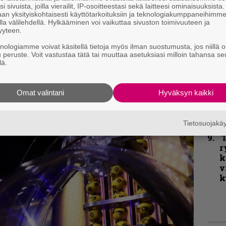
i sivuista, joilla vierailit, IP-osoitteestasi sekä laitteesi ominaisuuksista
P
an yksityiskohtaisesti käyttötarkoituksiin ja teknologiakumppaneihimm
k
la välilehdellä. Hylkääminen voi vaikuttaa sivuston toimivuuteen ja
v
yyteen.
knologiamme voivat käsitellä tietoja myös ilman suostumusta, jos niillä o
kittäin mukiinmenevä teos, joka ei kanna
u peruste. Voit vastustaa tätä tai muuttaa asetuksiasi milloin tahansa se
K
lä.
tyisesti Behemothin ja Septicfleshin ystävät
m
milta jotain omaan makuun sopivaa.
s
Omat valintani
Hyväksyn kaikki
B
t
Tietosuojak
T
r
k
v
k